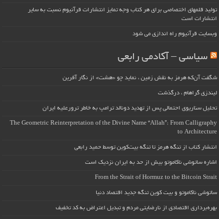
تولید قلمهای اختصاصی برای هر کتاب وجه تمایز انتشارات قرآنیوم نسبت به سایر
انتشارات است
وبسایت قرآنیوم راه اندازی می شود
سیاسی – آکادمی رابعی
شگفت آن‌که هرمز به نقش زمین ، نماید چو «هشت» از نگار آفرین
لیندزی گراهام ، درگذشت
تحلیل سناریوی احتمالی پس از تهدید دونالد ترامپ به خاطر ترورعلیه ایران
The Geometric Reinterpretation of the Divine Name “Allah”: From Calligraphy
to Architecture
انتشار کتاب از تنگه هرمز تا تنگه بیت‌کوین توسط حمید رابعی
اشاره ساتوشی ناکاموتو بیش از حد به ایران نزدیک است
From the Strait of Hormuz to the Bitcoin Strait
ساتوشی ناکاموتو و بیت کوین تنگه جدید اقتصاد دنیا
بهره‌برداری اقتصادی از نارضایتی مردم و تبدیل اعتراض به کد تخفیف