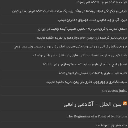
تاریخچه تنگه هرمز یا تنگه اهورامزدا
چرایی و چگونگی ایجاد روندها در واگذاری برگ برنده حاکمیت تنگه هرمز به ایرانیان
مین ، آب و چه حکایتی است خونبهای دختران میناب
انتقال قدرت یا فروپاشی نرم؟ تحلیل امنیتی آینده ولایت در ایران
بررسی تأثیر فرضیه زن بودن امام دوازدهم بر نظریه «فقیه غایب»
بررسی دلایل قرآنی و روایی و تاریخی مبنی بر امکان زن بودن حضرت ولی عصر (عج)
پاسخگویی و مبارزه با فساد ، سناتور هاولی در مقابل مدیرعامل بوئینگ
تعجیل فرج: دعا برای ظهور، حکومت یا بسترسازی برای عدالت؟
فقیه غایب ، بازی با کلمات یا حقیقتی فراموش شده
سیاستگذاری و چهارچوب فکری در بیان نظریه «فقیه غایب»
the absent jurist
بین الملل – آکادمی رابعی
The Beginning of a Point of No Return
بداية طريقٍ لا عودة منه