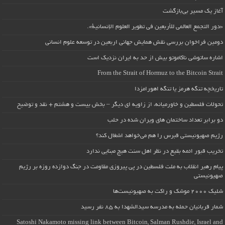
آغاز یک مسیر بی‌بازگشت
«دور التجمع العالمي للأربعين في تطوير العلوم الإنسانية».
دومین فراخوان بررسی نقش همایش جهانی اربعین در توسعه علوم انسانی
اشاره ساتوشی ناکاموتو بیش از حد به ایران نزدیک است
From the Strait of Hormuz to the Bitcoin Strait
تاریخچه تنگه هرمز یا تنگه اهورامزدا
تحولات فلسطین و خاورمیانه، از زاویه ای دیگر – بخش بیست و هشتم + نقد و توضیح
دو برابر تعداد ساختمان های ویران شده در حلب
رژیم صهیونیستی قبرس را هم می‌خواهد اشغال کند؟
تخریب قبور ائمه بقیع در نظر اهل سنت هیچ مبنایی ندارد
پیام رهبر انقلاب به ملت فلسطین در پی پیروزی مقاومت در جنگ دوازده روزه بر رژیم
صهیونیستی
شلیک ۲۰۰۰ موشک و راکت به صهیونیست‌ها
شمار قربانیان حمله به مدرسه سیدالشهدا به ۸۵ نفر رسید
Satoshi Nakamoto missing link between Bitcoin, Salman Rushdie, Israel and