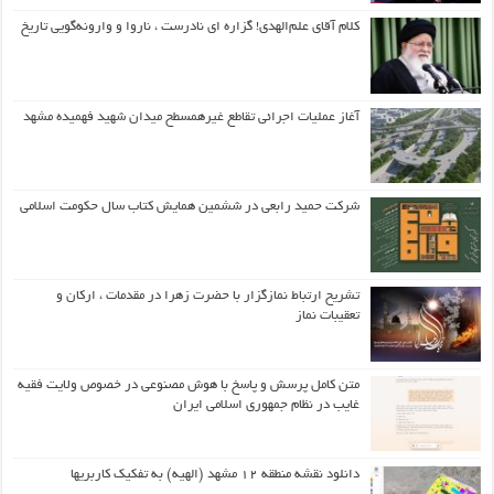
کلام آقای علم‌الهدی! گزاره ای نادرست ، ناروا و وارونه‌گویی تاریخ
آغاز عملیات اجرائی تقاطع غیرهمسطح میدان شهید فهمیده مشهد
شرکت حمید رابعی در ششمین همایش کتاب سال حکومت اسلامی
تشریح ارتباط نمازگزار با حضرت زهرا در مقدمات ، ارکان و
تعقیبات نماز
متن کامل پرسش و پاسخ با هوش مصنوعی در خصوص ولایت فقیه
غایب در نظام جمهوری اسلامی ایران
دانلود نقشه منطقه ۱۲ مشهد (الهیه) به تفکیک کاربریها