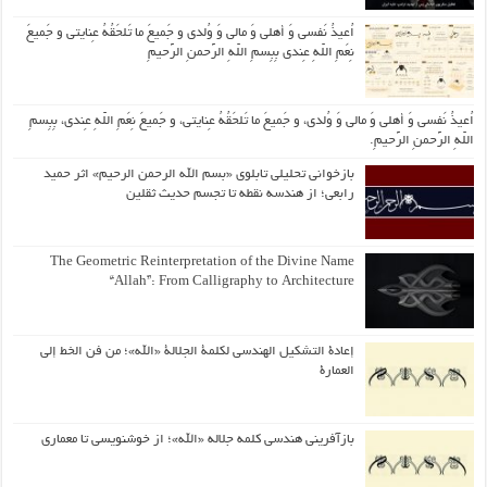
اُعیذُ نَفسی وَ أهلی وَ مالی وَ وُلدی و جَمیعَ ما تَلحَقُهُ عِنایتی و جَمیعَ
نِعَمِ اللّهِ عِندی بِبِسمِ اللّهِ الرَّحمنِ الرَّحیمِ
اُعیذُ نَفسی وَ أهلی وَ مالی وَ وُلدی، و جَمیعَ ما تَلحَقُهُ عِنایتی، و جَمیعَ نِعَمِ اللّهِ عِندی، بِبِسمِ
اللّهِ الرَّحمنِ الرَّحیمِ.
بازخوانی تحلیلی تابلوی «بسم الله الرحمن الرحیم» اثر حمید
رابعی؛ از هندسه نقطه تا تجسم حدیث ثقلین
The Geometric Reinterpretation of the Divine Name
“Allah”: From Calligraphy to Architecture
إعادة التشكيل الهندسي لكلمة الجلالة «الله»؛ من فن الخط إلى
العمارة
بازآفرینی هندسی کلمه جلاله «الله»؛ از خوشنویسی تا معماری