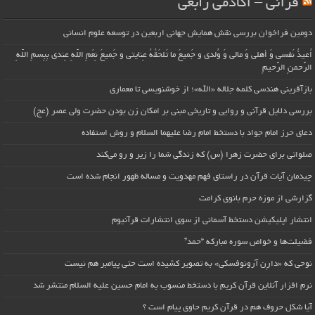
قرآنی – آکادمی رابعی
دومین فراخوان بررسی نقش همایش جهانی اربعین در توسعه علوم انسانی
اُعیذُ نَفسی وَ أهلی وَ مالی وَ وُلدی و جَمیعَ ما تَلحَقُهُ عِنایتی و جَمیعَ نِعَمِ اللّهِ عِندی بِبِسمِ اللّهِ
الرَّحمنِ الرَّحیمِ
بازآفرینی هندسی کلمه جلاله «الله»؛ از خوشنویسی تا معماری
بررسی دلایل قرآنی و روایی و تاریخی مبنی بر امکان زن بودن حضرت ولی عصر (عج)
دعای حرز امام جواد با دستخط امام رضا علیهما السلام و روش استفاده
صلواتی برای حضرت زهرا (س) که زندگی شما را زیر و رو می‌کند
چیدمان آیات قرآن در راستای فهم مهدویت و مساله ظهور انجام شده است
گزارشی از موزه حرم بانوی کرامت
انتشار اپلیکیشن دستخط آسمانی از سوی انتشارات قرآنیوم
فضیلت‌ها و خواص سوره مبارکه “حمد”
نوحی که «دارِن آرونوفسکی» به تصویر کشیده است حتی پیامبر هم نیست
نرم افزار آنلاین قرآن کریم با دستخط منسوب به امام حسین علیه السلام منتشر شد
آیا شکل حروف هم در قرآن کریم حاوی پیام است ؟