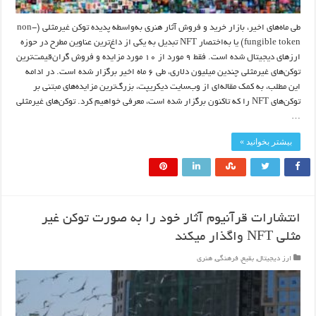
طی ماه‌های اخیر، بازار خرید و فروش آثار هنری به‌واسطه پدیده‌ توکن‌ غیرمثلی (non-
fungible token) یا به‌اختصار NFT تبدیل به یکی از داغ‌ترین عناوین مطرح در حوزه
ارزهای دیجیتال شده است. فقط ۹ مورد از ۱۰ مورد مزایده و فروش گران‌قیمت‌ترین
توکن‌های غیرمثلی چندین میلیون دلاری، طی ۶ ماه اخیر برگزار شده است. در ادامه
این مطلب، به کمک مقاله‌ای از وب‌سایت دیکریپت، بزرگ‌ترین مزایده‌های مبتنی بر
توکن‌های NFT را که تاکنون برگزار شده است، معرفی خواهیم کرد. توکن‌های غیرمثلی
…
بیشتر بخوانید »
انتشارات قرآنیوم آثار خود را به صورت توکن غیر
مثلی NFT واگذار میکند
ارز دیجیتال
,
بقیع
,
فرهنگی
,
هنری