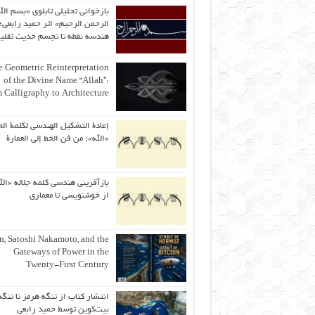
بازخوانی تحلیلی تابلوی «بسم الل
الرحمن الرحیم» اثر حمید رابعی؛ 
هندسه نقطه تا تجسم حدیث ثقلی
 Geometric Reinterpretation
of the Divine Name “Allah”:
 Calligraphy to Architecture
إعادة التشكيل الهندسي لكلمة الج
«الله»؛ من فن الخط إلى العمارة
بازآفرینی هندسی کلمه جلاله «الل
از خوشنویسی تا معماری
an, Satoshi Nakamoto, and the
Gateways of Power in the
Twenty-First Century
انتشار کتاب از تنگه هرمز تا تنگه
بیت‌کوین توسط حمید رابعی