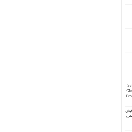
Su
Glo
Dev
ایش
انی