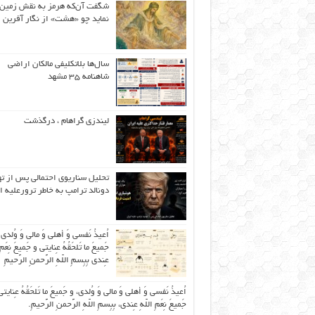
شگفت آن‌که هرمز به نقش زمین 
نماید چو «هشت» از نگار آفرین
سال‌ها بلاتکلیفی مالکان اراضی
شاهنامه ۳۵ مشهد
لیندزی گراهام ، درگذشت
تحلیل سناریوی احتمالی پس از ت
دونالد ترامپ به خاطر ترورعلیه ا
اُعیذُ نَفسی وَ أهلی وَ مالی وَ وُلدی
جَمیعَ ما تَلحَقُهُ عِنایتی و جَمیعَ نِعَمِ 
عِندی بِبِسمِ اللّهِ الرَّحمنِ الرَّحیمِ
اُعیذُ نَفسی وَ أهلی وَ مالی وَ وُلدی، و جَمیعَ ما تَلحَقُهُ عِنایتی
جَمیعَ نِعَمِ اللّهِ عِندی، بِبِسمِ اللّهِ الرَّحمنِ الرَّحیمِ.