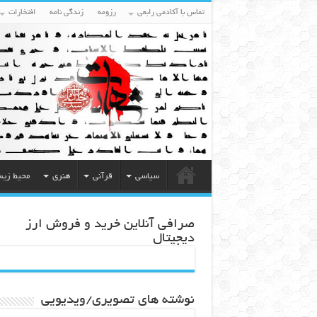
تماس با آکادمی رابعی
رزومه
زندگی نامه
افتخارات
سیاسی
قرآنی
هنری
محیط زی
صرافی آنلاین خرید و فروش ارز
دیجیتال
نوشته های تصویری/ویدیویی