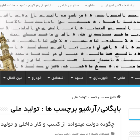
ارتباط با دانش آموزان
مشاوره
سفارش طراحی
بازآفرینی قرآنهای منسوب به ائمه اطهار
ست
علمی
شهرسازی
مشهد
اقتصادی
خودرو
بین الملل
خانه
سپس
برچسب:
تولید ملی
بایگانی/آرشیو برچسب ها :
تولید ملی
چگونه دولت میتواند از کسب و کار داخلی و تولید
اقتصادی
,
تعلیم و تربیت
,
حمید رابعی
,
سیاسی