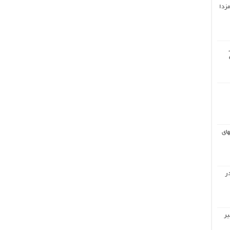
مزدا
های
ر
یر