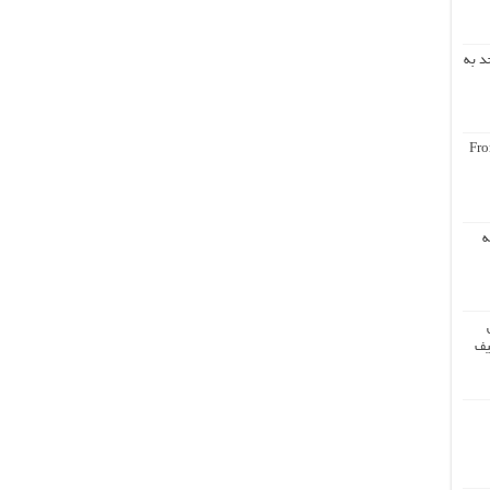
د به
Fro
ه
یف