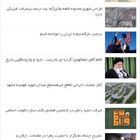
طراحی شهری محدوده قلعه وکیل‌آباد ۸۵ درصد پیشرفت فیزیکی
دارد
ترامپ: بازگشتیم تا ایران را مواخذه کنیم
کلام آقای علم‌الهدی! گزاره ای نادرست ، ناروا و وارونه‌گویی تاریخ
آغاز عملیات اجرائی تقاطع غیرهمسطح میدان شهید فهمیده مشهد
شرکت حمید رابعی در ششمین همایش کتاب سال حکومت اسلامی
تشریح ارتباط نمازگزار با حضرت زهرا در مقدمات ، ارکان و