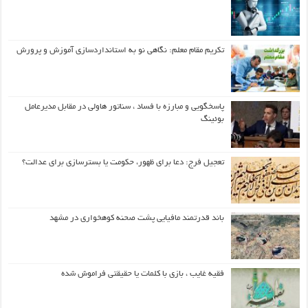
تکریم مقام معلم: نگاهی نو به استانداردسازی آموزش و پرورش
پاسخگویی و مبارزه با فساد ، سناتور هاولی در مقابل مدیرعامل
بوئینگ
تعجیل فرج: دعا برای ظهور، حکومت یا بسترسازی برای عدالت؟
باند قدرتمند مافیایی پشت صحنه کوهخواری در مشهد
فقیه غایب ، بازی با کلمات یا حقیقتی فراموش شده