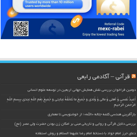
قرآنی – آکادمی رابعی
دومین فراخوان بررسی نقش همایش جهانی اربعین در توسعه علوم انسانی
اُعیذُ نَفسی وَ أهلی وَ مالی وَ وُلدی و جَمیعَ ما تَلحَقُهُ عِنایتی و جَمیعَ نِعَمِ اللّهِ عِندی بِبِسمِ اللّهِ
الرَّحمنِ الرَّحیمِ
بازآفرینی هندسی کلمه جلاله «الله»؛ از خوشنویسی تا معماری
بررسی دلایل قرآنی و روایی و تاریخی مبنی بر امکان زن بودن حضرت ولی عصر (عج)
دعای حرز امام جواد با دستخط امام رضا علیهما السلام و روش استفاده