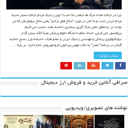
چرا در ایتالیا تعداد مرگ ها اینقدر بالا است؟ چون ژنتیک مردم ایتالیا بسیار شبیه
مردم ایران است و ما الان در مورد “سلاح های نژادی” یعنی سلاح بیولوژیکی که می
تواند در نژادهای خاص مرگ آوری بیشتری داشته باشد، صحبت می کنیم.
پروفسور علی کرمی، استاد تمام دانشگاه علوم پزشکی بقیة الله، بنیان گذار
بیوتکنولوژی پزشکی و مهندسی ژنتیک ایران و عضو هیأت اندیشه ورز بسیج اساتید
گیلان در برنامه “عصر” به نکات مهمی پیرامون کروناویروس اشاره کرد. بر پایه …
بیشتر بخوانید »
صرافی آنلاین خرید و فروش ارز دیجیتال
نوشته های تصویری/ویدیویی