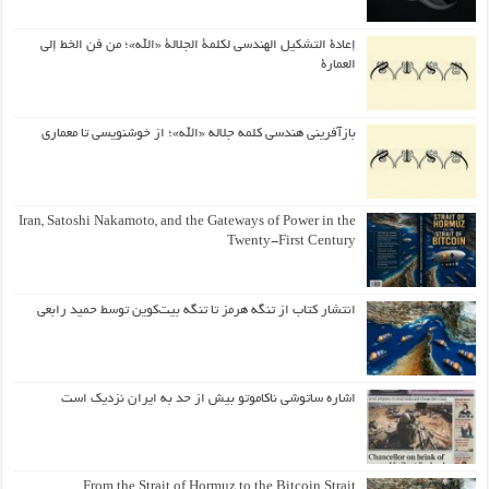
إعادة التشكيل الهندسي لكلمة الجلالة «الله»؛ من فن الخط إلى
العمارة
بازآفرینی هندسی کلمه جلاله «الله»؛ از خوشنویسی تا معماری
Iran, Satoshi Nakamoto, and the Gateways of Power in the
Twenty-First Century
انتشار کتاب از تنگه هرمز تا تنگه بیت‌کوین توسط حمید رابعی
اشاره ساتوشی ناکاموتو بیش از حد به ایران نزدیک است
From the Strait of Hormuz to the Bitcoin Strait