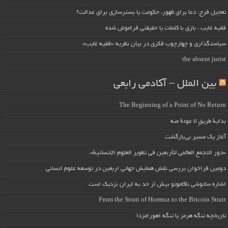
تعجیل فرج: دعا برای ظهور، حکومت یا بسترسازی برای عدالت؟
فقیه غایب ، بازی با کلمات یا حقیقتی فراموش شده
سیاستگذاری و چهارچوب فکری در بیان نظریه «فقیه غایب»
the absent jurist
بین الملل – آکادمی رابعی
The Beginning of a Point of No Return
بداية طريقٍ لا عودة منه
آغاز یک مسیر بی‌بازگشت
«دور التجمع العالمي للأربعين في تطوير العلوم الإنسانية».
دومین فراخوان بررسی نقش همایش جهانی اربعین در توسعه علوم انسانی
اشاره ساتوشی ناکاموتو بیش از حد به ایران نزدیک است
From the Strait of Hormuz to the Bitcoin Strait
تاریخچه تنگه هرمز یا تنگه اهورامزدا