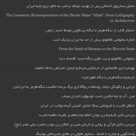
تحلیل سناریوی احتمالی پس از تهدید دونالد ترامپ به خاطر ترورعلیه ایران
The Geometric Reinterpretation of the Divine Name “Allah”: From Calligraphy
to Architecture
انتشار کتاب از تنگه هرمز تا تنگه بیت‌کوین توسط حمید رابعی
اشاره ساتوشی ناکاموتو بیش از حد به ایران نزدیک است
From the Strait of Hormuz to the Bitcoin Strait
ساتوشی ناکاموتو و بیت کوین تنگه جدید اقتصاد دنیا
بهره‌برداری اقتصادی از نارضایتی مردم و تبدیل اعتراض به کد تخفیف
تاریخچه تنگه هرمز یا تنگه اهورامزدا
چرایی و چگونگی ایجاد روندها در واگذاری برگ برنده حاکمیت تنگه هرمز به ایرانیان
مین ، آب و چه حکایتی است خونبهای دختران میناب
انتقال قدرت یا فروپاشی نرم؟ تحلیل امنیتی آینده ولایت در ایران
بررسی تأثیر فرضیه زن بودن امام دوازدهم بر نظریه «فقیه غایب»
بررسی دلایل قرآنی و روایی و تاریخی مبنی بر امکان زن بودن حضرت ولی عصر (عج)
پاسخگویی و مبارزه با فساد ، سناتور هاولی در مقابل مدیرعامل بوئینگ