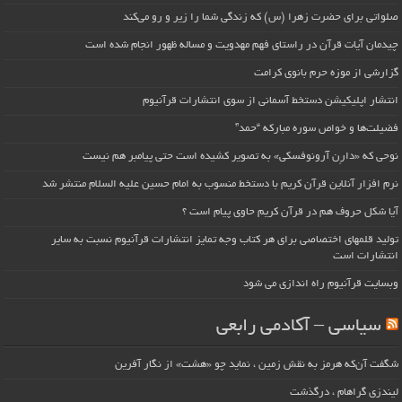
صلواتی برای حضرت زهرا (س) که زندگی شما را زیر و رو می‌کند
چیدمان آیات قرآن در راستای فهم مهدویت و مساله ظهور انجام شده است
گزارشی از موزه حرم بانوی کرامت
انتشار اپلیکیشن دستخط آسمانی از سوی انتشارات قرآنیوم
فضیلت‌ها و خواص سوره مبارکه “حمد”
نوحی که «دارِن آرونوفسکی» به تصویر کشیده است حتی پیامبر هم نیست
نرم افزار آنلاین قرآن کریم با دستخط منسوب به امام حسین علیه السلام منتشر شد
آیا شکل حروف هم در قرآن کریم حاوی پیام است ؟
تولید قلمهای اختصاصی برای هر کتاب وجه تمایز انتشارات قرآنیوم نسبت به سایر
انتشارات است
وبسایت قرآنیوم راه اندازی می شود
سیاسی – آکادمی رابعی
شگفت آن‌که هرمز به نقش زمین ، نماید چو «هشت» از نگار آفرین
لیندزی گراهام ، درگذشت