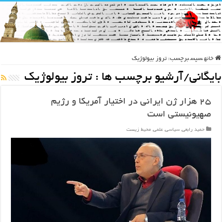
خانه
سپس
برچسب:
تروز بیولوژیک
بایگانی/آرشیو برچسب ها :
تروز بیولوژیک
۲۵ هزار ژن ایرانی در اختیار آمریکا و رژیم
صهیونیستی است
حمید رابعی
,
سیاسی
,
علمی
,
محیط زیست