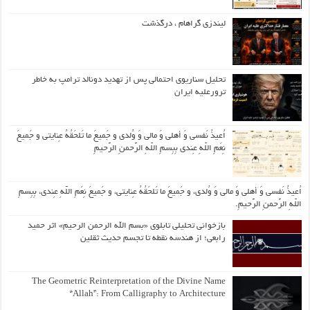
لیندزی گراهام ، درگذشت
تحلیل سناریوی احتمالی پس از تهدید دونالد ترامپ به خاطر
ترورعلیه ایران
اُعیذُ نَفسی وَ أهلی وَ مالی وَ وُلدی و جَمیعَ ما تَلحَقُهُ عِنایتی و جَمیعَ
نِعَمِ اللّهِ عِندی بِبِسمِ اللّهِ الرَّحمنِ الرَّحیمِ
اُعیذُ نَفسی وَ أهلی وَ مالی وَ وُلدی، و جَمیعَ ما تَلحَقُهُ عِنایتی، و جَمیعَ نِعَمِ اللّهِ عِندی، بِبِسمِ
اللّهِ الرَّحمنِ الرَّحیمِ.
بازخوانی تحلیلی تابلوی «بسم الله الرحمن الرحیم» اثر حمید
رابعی؛ از هندسه نقطه تا تجسم حدیث ثقلین
The Geometric Reinterpretation of the Divine Name
“Allah”: From Calligraphy to Architecture