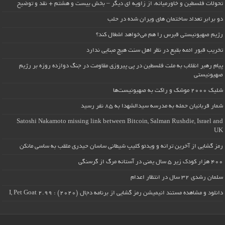
تحولات فلسطین و خاورمیانه، از زاویه ای دیگر – بخش بیست و هشتم + نقد و توضیح
دو برابر تعداد ساختمان های ویران شده در حلب
رژیم صهیونیستی قبرس را هم می‌خواهد اشغال کند؟
تخریب قبور ائمه بقیع در نظر اهل سنت هیچ مبنایی ندارد
پیام رهبر انقلاب به ملت فلسطین در پی پیروزی مقاومت در جنگ دوازده روزه بر رژیم
صهیونیستی
شلیک ۲۰۰۰ موشک و راکت به صهیونیست‌ها
شمار قربانیان حمله به مدرسه سیدالشهدا به ۸۵ نفر رسید
Satoshi Nakamoto missing link between Bitcoin, Salman Rushdie, Israel and
UK
رمز گشایی از آخرین ترانه و ویدئو کلیپ شیطانی ساسان حیدری ملقب به ساسی مانکن
۴۰۰ هزار کودک زیر ۵ سال یمنی در آستانه مرگ از گرسنگی
سلمان رشدی ۳۲ سال در انتظار اعدام
دانلود و مشاهده مستند انیمیشن رمز گشایی از برنامه دجال (۲۰۲۰) : I, Pet Goat 2.99