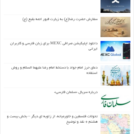
سفارش حضرت رضا(ع) به زیارت قبور ائمه بقیع (ع)
دانلود اپلیکیشن صرافی MEXC برای زبان فارسی و کاربران
ایرانی
دعای حرز امام جواد با دستخط امام رضا علیهما السلام و روش
استفاده
درباره سریال «سلمان فارسی»
تحولات فلسطین و خاورمیانه، از زاویه ای دیگر – بخش بیست و
هشتم + نقد و توضیح