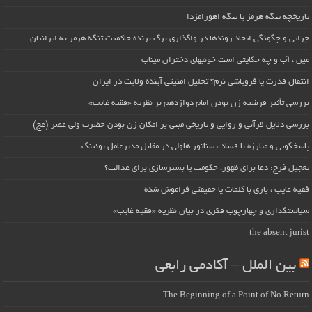
تاریخچه تنگه هرمز یا تنگه اهورامزدا
چرایی و چگونگی ایجاد روندها در واگذاری برگ برنده حاکمیت تنگه هرمز به ایرانیان
مین ، آب و چه حکایتی است خونبهای دختران میناب
انتقال قدرت یا فروپاشی نرم؟ تحلیل امنیتی آینده ولایت در ایران
بررسی تأثیر فرضیه زن بودن امام دوازدهم بر نظریه «فقیه غایب»
بررسی دلایل قرآنی و روایی و تاریخی مبنی بر امکان زن بودن حضرت ولی عصر (عج)
پاسخگویی و مبارزه با فساد ، سناتور هاولی در مقابل مدیرعامل بوئینگ
تعجیل فرج: دعا برای ظهور، حکومت یا بسترسازی برای عدالت؟
فقیه غایب ، بازی با کلمات یا حقیقتی فراموش شده
سیاستگذاری و چهارچوب فکری در بیان نظریه «فقیه غایب»
the absent jurist
بین الملل – آکادمی رابعی
The Beginning of a Point of No Return