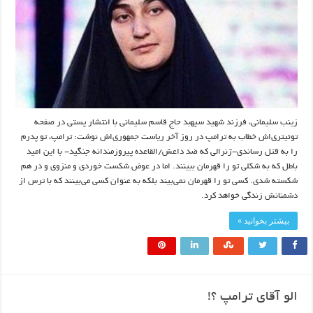
زینب سلیمانی، فرزند شهید سپهبد حاج قاسم سلیمانی با انتشار پستی در صفحه
توئیتری‌اش خطاب به ترامپ در روز آخر ریاست جمهوری‌اش نوشت: ترامپ، تو پدرم
را به قتل رساندی-ژنرالی که ضد داعش/القاعده پیروزمندانه جنگید- با این امید
باطل که به شکلی تو را قهرمان ببینند. اما در عوض شکست خوردی و منزوی و در هم
شکسته شدی. کسی تو را قهرمان نمی‌بیند بلکه به عنوان کسی می‌بینند که با ترس از
دشمنانش زندگی خواهد کرد.
بیشتر بخوانید »
الو آقای ترامپ ؟!