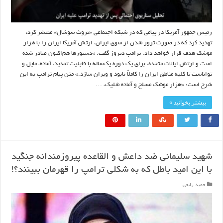
رئیس جمهور آمریکا در پیامی که در شبکه اجتماعی «تروث سوشال» منتشر کرد،
تهدید کرد که در صورت ترور شدن از سوی ایران، ارتش آمریکا ایران را با هزار
موشک هدف قرار خواهد داد. ترامپ دیروز گفت: »دستورها هم‌اکنون صادر شده
است و ارتش ایالات متحده، برای یک دوره یک‌ساله با قابلیت تمدید، آماده، مایل و
تواناست تا کلیه مناطق ایران را کاملاً نابود و ویران سازد.» متن پیام ترامپ به این
شرح است: «هزار موشک مسلح و آماده شلیک، …
بیشتر بخوانید »
شهید سلیمانی ضد داعش و القاعده پیروزمندانه جنگید
با این امید باطل که به شکلی ترامپ را قهرمان ببینند؟!
حمید رابعی