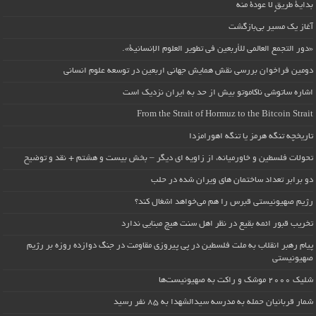
بداية طريقٍ لا عودة منه
آغاز یک مسیر بی‌بازگشت
«دور التجمع العالمي للأربعين في تطوير العلوم الإنسانية».
دومین فراخوان بررسی نقش همایش جهانی اربعین در توسعه علوم انسانی
اشاره ساتوشی ناکاموتو بیش از حد به ایران نزدیک است
From the Strait of Hormuz to the Bitcoin Strait
تاریخچه تنگه هرمز یا تنگه اهورامزدا
تحولات فلسطین و خاورمیانه، از زاویه ای دیگر – بخش بیست و هشتم + نقد و توضیح
دو برابر تعداد ساختمان های ویران شده در حلب
رژیم صهیونیستی قبرس را هم می‌خواهد اشغال کند؟
تخریب قبور ائمه بقیع در نظر اهل سنت هیچ مبنایی ندارد
پیام رهبر انقلاب به ملت فلسطین در پی پیروزی مقاومت در جنگ دوازده روزه بر رژیم
صهیونیستی
شلیک ۲۰۰۰ موشک و راکت به صهیونیست‌ها
شمار قربانیان حمله به مدرسه سیدالشهدا به ۸۵ نفر رسید