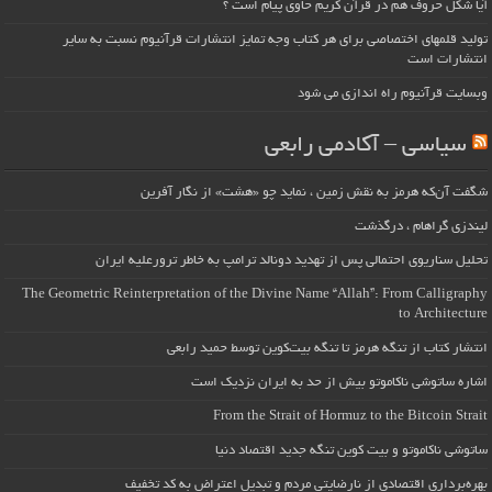
آیا شکل حروف هم در قرآن کریم حاوی پیام است ؟
تولید قلمهای اختصاصی برای هر کتاب وجه تمایز انتشارات قرآنیوم نسبت به سایر
انتشارات است
وبسایت قرآنیوم راه اندازی می شود
سیاسی – آکادمی رابعی
شگفت آن‌که هرمز به نقش زمین ، نماید چو «هشت» از نگار آفرین
لیندزی گراهام ، درگذشت
تحلیل سناریوی احتمالی پس از تهدید دونالد ترامپ به خاطر ترورعلیه ایران
The Geometric Reinterpretation of the Divine Name “Allah”: From Calligraphy
to Architecture
انتشار کتاب از تنگه هرمز تا تنگه بیت‌کوین توسط حمید رابعی
اشاره ساتوشی ناکاموتو بیش از حد به ایران نزدیک است
From the Strait of Hormuz to the Bitcoin Strait
ساتوشی ناکاموتو و بیت کوین تنگه جدید اقتصاد دنیا
بهره‌برداری اقتصادی از نارضایتی مردم و تبدیل اعتراض به کد تخفیف