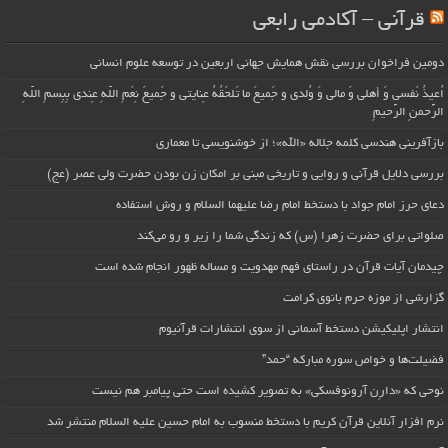
قرآنی – آکادمی رابعی
دومین فراخوان بررسی نقش همایش جهانی اربعین در توسعه علوم انسانی
اُعیذُ نَفسی وَ أهلی وَ مالی وَ وُلدی و جَمیعَ ما تَلحَقُهُ عِنایتی و جَمیعَ نِعَمِ اللّهِ عِندی بِبِسمِ اللّهِ
الرَّحمنِ الرَّحیمِ
بازآفرینی هندسی کلمه جلاله «الله»؛ از خوشنویسی تا معماری
بررسی دلایل قرآنی و روایی و تاریخی مبنی بر امکان زن بودن حضرت ولی عصر (عج)
دعای حرز امام جواد با دستخط امام رضا علیهما السلام و روش استفاده
صلواتی برای حضرت زهرا (س) که زندگی شما را زیر و رو می‌کند
چیدمان آیات قرآن در راستای فهم مهدویت و مساله ظهور انجام شده است
گزارشی از موزه حرم بانوی کرامت
انتشار اپلیکیشن دستخط آسمانی از سوی انتشارات قرآنیوم
فضیلت‌ها و خواص سوره مبارکه “حمد”
نوحی که «دارِن آرونوفسکی» به تصویر کشیده است حتی پیامبر هم نیست
نرم افزار آنلاین قرآن کریم با دستخط منسوب به امام حسین علیه السلام منتشر شد