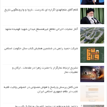
کلام آقای علم‌الهدی! گزاره ای نادرست ، ناروا و وارونه‌گویی تاریخ
آغاز عملیات اجرائی تقاطع غیرهمسطح میدان شهید فهمیده مشهد
شرکت حمید رابعی در ششمین همایش کتاب سال حکومت اسلامی
تشریح ارتباط نمازگزار با حضرت زهرا در مقدمات ، ارکان و
تعقیبات نماز
متن کامل پرسش و پاسخ با هوش مصنوعی در خصوص ولایت فقیه
غایب در نظام جمهوری اسلامی ایران
دانلود نقشه منطقه ۱۲ مشهد (الهیه) به تفکیک کاربریها