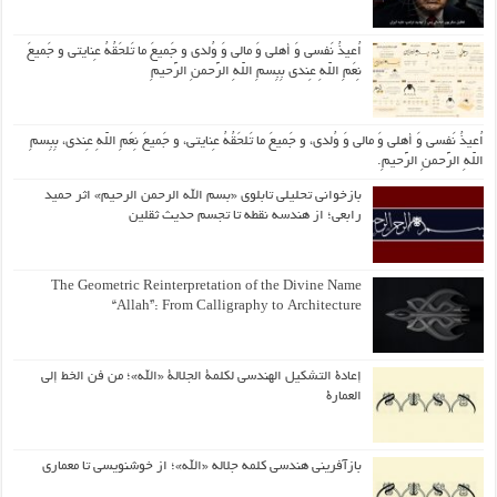
اُعیذُ نَفسی وَ أهلی وَ مالی وَ وُلدی و جَمیعَ ما تَلحَقُهُ عِنایتی و جَمیعَ
نِعَمِ اللّهِ عِندی بِبِسمِ اللّهِ الرَّحمنِ الرَّحیمِ
اُعیذُ نَفسی وَ أهلی وَ مالی وَ وُلدی، و جَمیعَ ما تَلحَقُهُ عِنایتی، و جَمیعَ نِعَمِ اللّهِ عِندی، بِبِسمِ
اللّهِ الرَّحمنِ الرَّحیمِ.
بازخوانی تحلیلی تابلوی «بسم الله الرحمن الرحیم» اثر حمید
رابعی؛ از هندسه نقطه تا تجسم حدیث ثقلین
The Geometric Reinterpretation of the Divine Name
“Allah”: From Calligraphy to Architecture
إعادة التشكيل الهندسي لكلمة الجلالة «الله»؛ من فن الخط إلى
العمارة
بازآفرینی هندسی کلمه جلاله «الله»؛ از خوشنویسی تا معماری