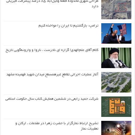
طراحی شهری محدوده قلعه وکیل‌آباد ۸۵ درصد پیشرفت فیزیکی
دارد
ترامپ: بازگشتیم تا ایران را مواخذه کنیم
کلام آقای علم‌الهدی! گزاره ای نادرست ، ناروا و وارونه‌گویی تاریخ
آغاز عملیات اجرائی تقاطع غیرهمسطح میدان شهید فهمیده مشهد
شرکت حمید رابعی در ششمین همایش کتاب سال حکومت اسلامی
تشریح ارتباط نمازگزار با حضرت زهرا در مقدمات ، ارکان و
تعقیبات نماز