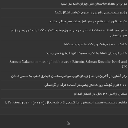
دو برابر تعداد ساختمان های ویران شده در حلب
رژیم صهیونیستی قبرس را هم می‌خواهد اشغال کند؟
تخریب قبور ائمه بقیع در نظر اهل سنت هیچ مبنایی ندارد
پیام رهبر انقلاب به ملت فلسطین در پی پیروزی مقاومت در جنگ دوازده روزه بر رژیم
صهیونیستی
شلیک ۲۰۰۰ موشک و راکت به صهیونیست‌ها
شمار قربانیان حمله به مدرسه سیدالشهدا به ۸۵ نفر رسید
Satoshi Nakamoto missing link between Bitcoin, Salman Rushdie, Israel and
UK
رمز گشایی از آخرین ترانه و ویدئو کلیپ شیطانی ساسان حیدری ملقب به ساسی مانکن
۴۰۰ هزار کودک زیر ۵ سال یمنی در آستانه مرگ از گرسنگی
سلمان رشدی ۳۲ سال در انتظار اعدام
دانلود و مشاهده مستند انیمیشن رمز گشایی از برنامه دجال (۲۰۲۰) : I, Pet Goat 2.99