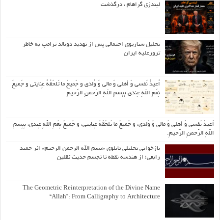
لیندزی گراهام ، درگذشت
تحلیل سناریوی احتمالی پس از تهدید دونالد ترامپ به خاطر
ترورعلیه ایران
اُعیذُ نَفسی وَ أهلی وَ مالی وَ وُلدی و جَمیعَ ما تَلحَقُهُ عِنایتی و جَمیعَ
نِعَمِ اللّهِ عِندی بِبِسمِ اللّهِ الرَّحمنِ الرَّحیمِ
اُعیذُ نَفسی وَ أهلی وَ مالی وَ وُلدی، و جَمیعَ ما تَلحَقُهُ عِنایتی، و جَمیعَ نِعَمِ اللّهِ عِندی، بِبِسمِ
اللّهِ الرَّحمنِ الرَّحیمِ.
بازخوانی تحلیلی تابلوی «بسم الله الرحمن الرحیم» اثر حمید
رابعی؛ از هندسه نقطه تا تجسم حدیث ثقلین
The Geometric Reinterpretation of the Divine Name
“Allah”: From Calligraphy to Architecture