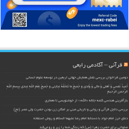
قرآنی – آکادمی رابعی
دومین فراخوان بررسی نقش همایش جهانی اربعین در توسعه علوم انسانی
اُعیذُ نَفسی وَ أهلی وَ مالی وَ وُلدی و جَمیعَ ما تَلحَقُهُ عِنایتی و جَمیعَ نِعَمِ اللّهِ عِندی بِبِسمِ اللّهِ
الرَّحمنِ الرَّحیمِ
بازآفرینی هندسی کلمه جلاله «الله»؛ از خوشنویسی تا معماری
بررسی دلایل قرآنی و روایی و تاریخی مبنی بر امکان زن بودن حضرت ولی عصر (عج)
دعای حرز امام جواد با دستخط امام رضا علیهما السلام و روش استفاده
صلواتی برای حضرت زهرا (س) که زندگی شما را زیر و رو می‌کند