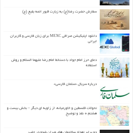
سفارش حضرت رضا(ع) به زیارت قبور ائمه بقیع (ع)
دانلود اپلیکیشن صرافی MEXC برای زبان فارسی و کاربران
ایرانی
دعای حرز امام جواد با دستخط امام رضا علیهما السلام و روش
استفاده
درباره سریال «سلمان فارسی»
تحولات فلسطین و خاورمیانه، از زاویه ای دیگر – بخش بیست و
هشتم + نقد و توضیح
دو برابر تعداد ساختمان های ویران شده در حلب