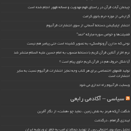
چیدمان آیات قرآن در راستای فهم مهدویت و مساله ظهور انجام شده است
گزارشی از موزه حرم بانوی کرامت
انتشار اپلیکیشن دستخط آسمانی از سوی انتشارات قرآنیوم
فضیلت‌ها و خواص سوره مبارکه “حمد”
نوحی که «دارِن آرونوفسکی» به تصویر کشیده است حتی پیامبر هم نیست
نرم افزار آنلاین قرآن کریم با دستخط منسوب به امام حسین علیه السلام منتشر شد
آیا شکل حروف هم در قرآن کریم حاوی پیام است ؟
تولید قلمهای اختصاصی برای هر کتاب وجه تمایز انتشارات قرآنیوم نسبت به سایر
انتشارات است
وبسایت قرآنیوم راه اندازی می شود
سیاسی – آکادمی رابعی
شگفت آن‌که هرمز به نقش زمین ، نماید چو «هشت» از نگار آفرین
لیندزی گراهام ، درگذشت
تحلیل سناریوی احتمالی پس از تهدید دونالد ترامپ به خاطر ترورعلیه ایران