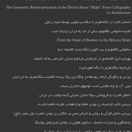
The Geometric Reinterpretation of the Divine Name “Allah”: From Calligraphy
to Architecture
انتشار کتاب از تنگه هرمز تا تنگه بیت‌کوین توسط حمید رابعی
اشاره ساتوشی ناکاموتو بیش از حد به ایران نزدیک است
From the Strait of Hormuz to the Bitcoin Strait
ساتوشی ناکاموتو و بیت کوین تنگه جدید اقتصاد دنیا
بهره‌برداری اقتصادی از نارضایتی مردم و تبدیل اعتراض به کد تخفیف
تاریخچه تنگه هرمز یا تنگه اهورامزدا
چرایی و چگونگی ایجاد روندها در واگذاری برگ برنده حاکمیت تنگه هرمز به ایرانیان
مین ، آب و چه حکایتی است خونبهای دختران میناب
انتقال قدرت یا فروپاشی نرم؟ تحلیل امنیتی آینده ولایت در ایران
بررسی تأثیر فرضیه زن بودن امام دوازدهم بر نظریه «فقیه غایب»
بررسی دلایل قرآنی و روایی و تاریخی مبنی بر امکان زن بودن حضرت ولی عصر (عج)
پاسخگویی و مبارزه با فساد ، سناتور هاولی در مقابل مدیرعامل بوئینگ
تعجیل فرج: دعا برای ظهور، حکومت یا بسترسازی برای عدالت؟