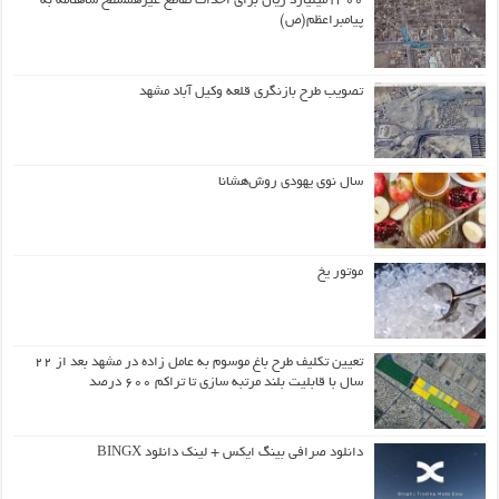
۱۳۰۰میلیارد ریال برای احداث تقاطع غیرهمسطح شاهنامه به
پیامبراعظم(ص)
تصویب طرح بازنگری قلعه وکیل آباد مشهد
سال نوی یهودی روش‌هشانا
موتور یخ
تعیین تکلیف طرح باغ موسوم به عامل زاده در مشهد بعد از ۲۲
سال با قابلیت بلند مرتبه سازی تا تراکم ۶۰۰ درصد
دانلود صرافی بینگ ایکس + لینک دانلود BINGX