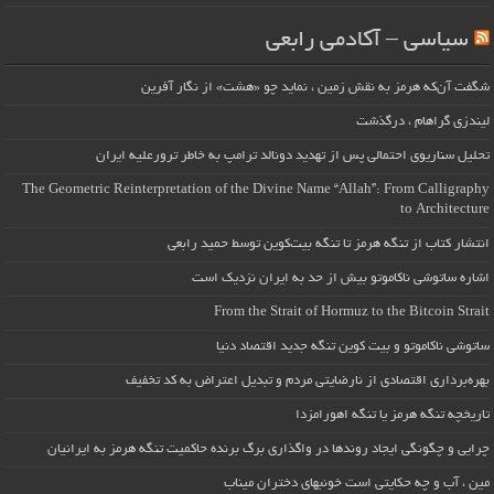
سیاسی – آکادمی رابعی
شگفت آن‌که هرمز به نقش زمین ، نماید چو «هشت» از نگار آفرین
لیندزی گراهام ، درگذشت
تحلیل سناریوی احتمالی پس از تهدید دونالد ترامپ به خاطر ترورعلیه ایران
The Geometric Reinterpretation of the Divine Name “Allah”: From Calligraphy
to Architecture
انتشار کتاب از تنگه هرمز تا تنگه بیت‌کوین توسط حمید رابعی
اشاره ساتوشی ناکاموتو بیش از حد به ایران نزدیک است
From the Strait of Hormuz to the Bitcoin Strait
ساتوشی ناکاموتو و بیت کوین تنگه جدید اقتصاد دنیا
بهره‌برداری اقتصادی از نارضایتی مردم و تبدیل اعتراض به کد تخفیف
تاریخچه تنگه هرمز یا تنگه اهورامزدا
چرایی و چگونگی ایجاد روندها در واگذاری برگ برنده حاکمیت تنگه هرمز به ایرانیان
مین ، آب و چه حکایتی است خونبهای دختران میناب