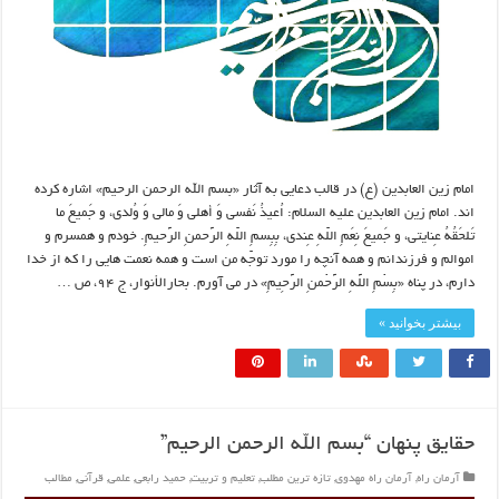
امام زین العابدین (ع) در قالب دعایی به آثار «بسم الله الرحمن الرحیم» اشاره کرده
اند. امام زین العابدین علیه السلام: اُعیذُ نَفسی وَ أهلی وَ مالی وَ وُلدی، و جَمیعَ ما
تَلحَقُهُ عِنایتی، و جَمیعَ نِعَمِ اللّهِ عِندی، بِبِسمِ اللّهِ الرَّحمنِ الرَّحیمِ. خودم و همسرم و
اموالم و فرزندانم و همه آنچه را مورد توجّه من است و همه نعمت‏ هایی را که از خدا
دارم، در پناه‏ «بِسْمِ اللَّهِ الرَّحْمنِ الرَّحِیمِ» در می ‏آورم. بحارالأنوار، ج ۹۴، ص …
بیشتر بخوانید »
حقایق پنهان “بسم الله الرحمن الرحیم”
آرمان راه
,
آرمان راه مهدوی
,
تازه ترین مطلب
,
تعلیم و تربیت
,
حمید رابعی
,
علمی
,
قرآنی
,
مطالب