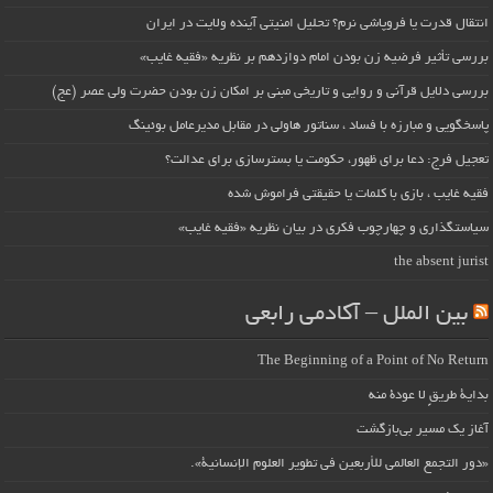
انتقال قدرت یا فروپاشی نرم؟ تحلیل امنیتی آینده ولایت در ایران
بررسی تأثیر فرضیه زن بودن امام دوازدهم بر نظریه «فقیه غایب»
بررسی دلایل قرآنی و روایی و تاریخی مبنی بر امکان زن بودن حضرت ولی عصر (عج)
پاسخگویی و مبارزه با فساد ، سناتور هاولی در مقابل مدیرعامل بوئینگ
تعجیل فرج: دعا برای ظهور، حکومت یا بسترسازی برای عدالت؟
فقیه غایب ، بازی با کلمات یا حقیقتی فراموش شده
سیاستگذاری و چهارچوب فکری در بیان نظریه «فقیه غایب»
the absent jurist
بین الملل – آکادمی رابعی
The Beginning of a Point of No Return
بداية طريقٍ لا عودة منه
آغاز یک مسیر بی‌بازگشت
«دور التجمع العالمي للأربعين في تطوير العلوم الإنسانية».