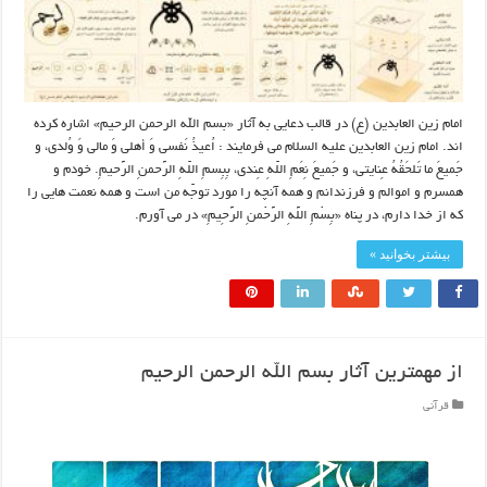
امام زین العابدین (ع) در قالب دعایی به آثار «بسم الله الرحمن الرحیم» اشاره کرده
اند. امام زین العابدین علیه السلام می فرمایند : اُعیذُ نَفسی وَ أهلی وَ مالی وَ وُلدی، و
جَمیعَ ما تَلحَقُهُ عِنایتی، و جَمیعَ نِعَمِ اللّهِ عِندی، بِبِسمِ اللّهِ الرَّحمنِ الرَّحیمِ. خودم و
همسرم و اموالم و فرزندانم و همه آنچه را مورد توجّه من است و همه نعمت‏ هایی را
که از خدا دارم، در پناه‏ «بِسْمِ اللَّهِ الرَّحْمنِ الرَّحِیمِ» در می ‏آورم.
بیشتر بخوانید »
از مهمترین آثار بسم الله الرحمن الرحیم
قرآنی