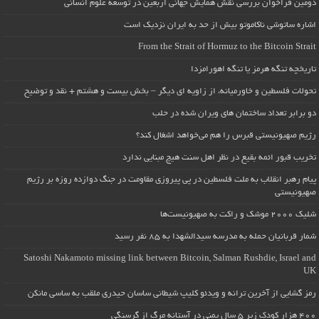
دومین فراخوان بررسی نقش همایش جهانی اربعین در توسعه علوم انسانی
اشاره ساتوشی ناکاموتو بیش از حد به ایران نزدیک است
From the Strait of Hormuz to the Bitcoin Strait
تاریخچه تنگه هرمز یا تنگه اهورامزدا
تحولات فلسطین و خاورمیانه، از زاویه ای دیگر – بخش بیست و هشتم + نقد و توضیح
دو برابر تعداد ساختمان های ویران شده در حلب
رژیم صهیونیستی قبرس را هم می‌خواهد اشغال کند؟
تخریب قبور ائمه بقیع در نظر اهل سنت هیچ مبنایی ندارد
پیام رهبر انقلاب به ملت فلسطین در پی پیروزی مقاومت در جنگ دوازده روزه بر رژیم
صهیونیستی
شلیک ۲۰۰۰ موشک و راکت به صهیونیست‌ها
شمار قربانیان حمله به مدرسه سیدالشهدا به ۸۵ نفر رسید
Satoshi Nakamoto missing link between Bitcoin, Salman Rushdie, Israel and
UK
رمز گشایی از آخرین ترانه و ویدئو کلیپ شیطانی ساسان حیدری ملقب به ساسی مانکن
۴۰۰ هزار کودک زیر ۵ سال یمنی در آستانه مرگ از گرسنگی