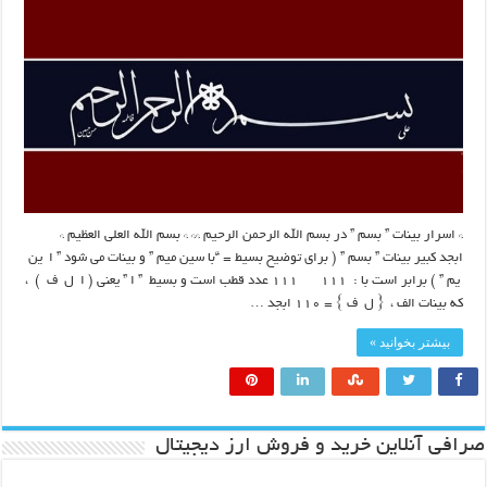
* اسرار بینات ” بسم ” در بسم الله الرحمن الرحیم ** * بسم الله العلی العظیم *
ابجد کبیر بینات ” بسم ” ( برای توضیح بسیط = “با سین میم ” و بینات می شود ” ا ین
یم ” ) برابر است با : 111 111 عدد قطب است و بسیط ” ا ” یعنی ( ا ل ف ) ،
که بینات الف ، { ل ف } = ۱۱۰ ابجد …
بیشتر بخوانید »
صرافی آنلاین خرید و فروش ارز دیجیتال