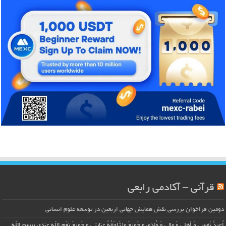
قرآنی – آکادمی رابعی
دومین فراخوان بررسی نقش همایش جهانی اربعین در توسعه علوم انسانی
اُعیذُ نَفسی وَ أهلی وَ مالی وَ وُلدی و جَمیعَ ما تَلحَقُهُ عِنایتی و جَمیعَ نِعَمِ اللّهِ عِندی بِبِسمِ اللّهِ