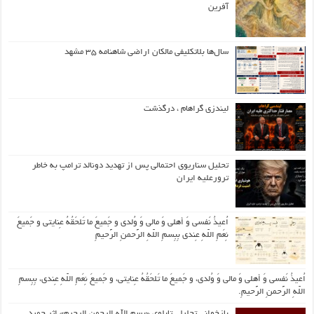
آفرین
سال‌ها بلاتکلیفی مالکان اراضی شاهنامه ۳۵ مشهد
لیندزی گراهام ، درگذشت
تحلیل سناریوی احتمالی پس از تهدید دونالد ترامپ به خاطر
ترورعلیه ایران
اُعیذُ نَفسی وَ أهلی وَ مالی وَ وُلدی و جَمیعَ ما تَلحَقُهُ عِنایتی و جَمیعَ
نِعَمِ اللّهِ عِندی بِبِسمِ اللّهِ الرَّحمنِ الرَّحیمِ
اُعیذُ نَفسی وَ أهلی وَ مالی وَ وُلدی، و جَمیعَ ما تَلحَقُهُ عِنایتی، و جَمیعَ نِعَمِ اللّهِ عِندی، بِبِسمِ
اللّهِ الرَّحمنِ الرَّحیمِ.
بازخوانی تحلیلی تابلوی «بسم الله الرحمن الرحیم» اثر حمید