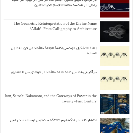
رابعی؛ از هندسه نقطه تا تجسم حدیث ثقلین
The Geometric Reinterpretation of the Divine Name
“Allah”: From Calligraphy to Architecture
إعادة التشكيل الهندسي لكلمة الجلالة «الله»؛ من فن الخط إلى
العمارة
بازآفرینی هندسی کلمه جلاله «الله»؛ از خوشنویسی تا معماری
Iran, Satoshi Nakamoto, and the Gateways of Power in the
Twenty-First Century
انتشار کتاب از تنگه هرمز تا تنگه بیت‌کوین توسط حمید رابعی