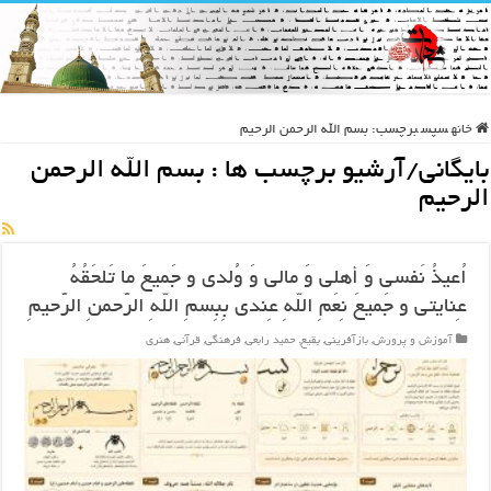
خانه
سپس
برچسب:
بسم الله الرحمن الرحیم
بایگانی/آرشیو برچسب ها :
بسم الله الرحمن
الرحیم
اُعیذُ نَفسی وَ أهلی وَ مالی وَ وُلدی و جَمیعَ ما تَلحَقُهُ
عِنایتی و جَمیعَ نِعَمِ اللّهِ عِندی بِبِسمِ اللّهِ الرَّحمنِ الرَّحیمِ
آموزش و پرورش
,
بازآفرینی
,
بقیع
,
حمید رابعی
,
فرهنگی
,
قرآنی
,
هنری