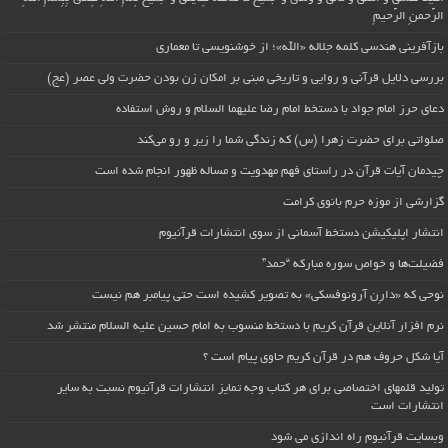
الرَّحمنِ الرَّحیمِ
بازآفرینی هندسی کلمه جلاله «الله»؛ از خوشنویسی تا معماری
بررسی دلایل قرآنی و روایی و تاریخی مبنی بر امکان زن بودن حضرت ولی عصر (عج)
دعای حرز امام جواد با دستخط امام رضا علیهما السلام و روش استفاده
صلواتی برای حضرت زهرا (س) که زندگی شما را زیر و رو می‌کند
چیدمان آیات قرآن در راستای فهم مهدویت و مساله ظهور انجام شده است
گزارشی از موزه حرم بانوی کرامت
انتشار اپلیکیشن دستخط آسمانی از سوی انتشارات قرآنیوم
فضیلت‌ها و خواص سوره مبارکه “حمد”
نوحی که «دارِن آرونوفسکی» به تصویر کشیده است حتی پیامبر هم نیست
نرم افزار آنلاین قرآن کریم با دستخط منسوب به امام حسین علیه السلام منتشر شد
آیا شکل حروف هم در قرآن کریم حاوی پیام است ؟
تولید قلمهای اختصاصی برای هر کتاب وجه تمایز انتشارات قرآنیوم نسبت به سایر
انتشارات است
وبسایت قرآنیوم راه اندازی می شود