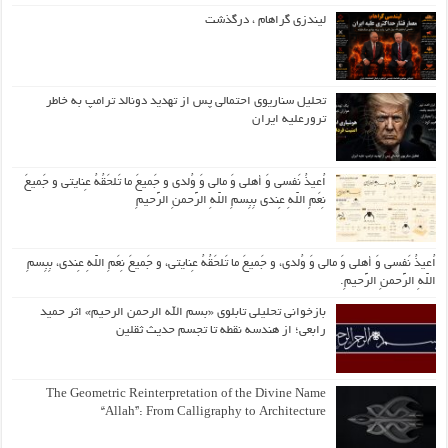
لیندزی گراهام ، درگذشت
تحلیل سناریوی احتمالی پس از تهدید دونالد ترامپ به خاطر
ترورعلیه ایران
اُعیذُ نَفسی وَ أهلی وَ مالی وَ وُلدی و جَمیعَ ما تَلحَقُهُ عِنایتی و جَمیعَ
نِعَمِ اللّهِ عِندی بِبِسمِ اللّهِ الرَّحمنِ الرَّحیمِ
اُعیذُ نَفسی وَ أهلی وَ مالی وَ وُلدی، و جَمیعَ ما تَلحَقُهُ عِنایتی، و جَمیعَ نِعَمِ اللّهِ عِندی، بِبِسمِ
اللّهِ الرَّحمنِ الرَّحیمِ.
بازخوانی تحلیلی تابلوی «بسم الله الرحمن الرحیم» اثر حمید
رابعی؛ از هندسه نقطه تا تجسم حدیث ثقلین
The Geometric Reinterpretation of the Divine Name
“Allah”: From Calligraphy to Architecture