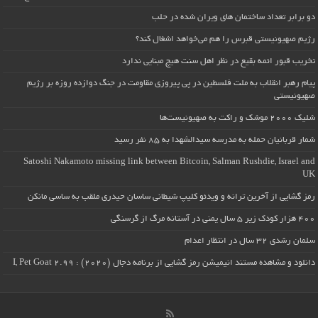
دو برابر تعداد ساختمان های ویران شده در حلب
رژیم صهیونیستی قبرس را هم می‌خواهد اشغال کند؟
تخریب قبور ائمه بقیع در نظر اهل سنت هیچ مبنایی ندارد
پیام رهبر انقلاب به ملت فلسطین در پی پیروزی مقاومت در جنگ دوازده روزه بر رژیم
صهیونیستی
شلیک ۲۰۰۰ موشک و راکت به صهیونیست‌ها
شمار قربانیان حمله به مدرسه سیدالشهدا به ۸۵ نفر رسید
Satoshi Nakamoto missing link between Bitcoin, Salman Rushdie, Israel and
UK
رمز گشایی از آخرین ترانه و ویدئو کلیپ شیطانی ساسان حیدری ملقب به ساسی مانکن
۴۰۰ هزار کودک زیر ۵ سال یمنی در آستانه مرگ از گرسنگی
سلمان رشدی ۳۲ سال در انتظار اعدام
دانلود و مشاهده مستند انیمیشن رمز گشایی از برنامه دجال (۲۰۲۰) : I, Pet Goat 2.99