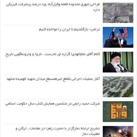
طراحی شهری محدوده قلعه وکیل‌آباد ۸۵ درصد پیشرفت فیزیکی
دارد
ترامپ: بازگشتیم تا ایران را مواخذه کنیم
کلام آقای علم‌الهدی! گزاره ای نادرست ، ناروا و وارونه‌گویی تاریخ
آغاز عملیات اجرائی تقاطع غیرهمسطح میدان شهید فهمیده مشهد
شرکت حمید رابعی در ششمین همایش کتاب سال حکومت اسلامی
تشریح ارتباط نمازگزار با حضرت زهرا در مقدمات ، ارکان و
تعقیبات نماز