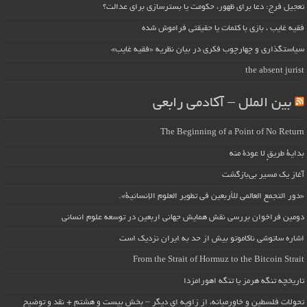
تعجیل فرج: دعا برای ظهور، حکومت یا بسترسازی برای عدالت؟
فقیه غایب ، بازی با کلمات یا حقیقتی فراموش شده
سیاستگذاری و چهارچوب فکری در بیان نظریه «فقیه غایب»
the absent jurist
بین الملل – آکادمی رابعی
The Beginning of a Point of No Return
بداية طريقٍ لا عودة منه
آغاز یک مسیر بی‌بازگشت
«دور التجمع العالمي للأربعين في تطوير العلوم الإنسانية».
دومین فراخوان بررسی نقش همایش جهانی اربعین در توسعه علوم انسانی
اشاره ساتوشی ناکاموتو بیش از حد به ایران نزدیک است
From the Strait of Hormuz to the Bitcoin Strait
تاریخچه تنگه هرمز یا تنگه اهورامزدا
تحولات فلسطین و خاورمیانه، از زاویه ای دیگر – بخش بیست و هشتم + نقد و توضیح