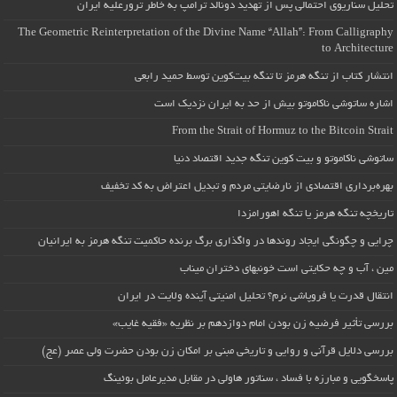
تحلیل سناریوی احتمالی پس از تهدید دونالد ترامپ به خاطر ترورعلیه ایران
The Geometric Reinterpretation of the Divine Name “Allah”: From Calligraphy
to Architecture
انتشار کتاب از تنگه هرمز تا تنگه بیت‌کوین توسط حمید رابعی
اشاره ساتوشی ناکاموتو بیش از حد به ایران نزدیک است
From the Strait of Hormuz to the Bitcoin Strait
ساتوشی ناکاموتو و بیت کوین تنگه جدید اقتصاد دنیا
بهره‌برداری اقتصادی از نارضایتی مردم و تبدیل اعتراض به کد تخفیف
تاریخچه تنگه هرمز یا تنگه اهورامزدا
چرایی و چگونگی ایجاد روندها در واگذاری برگ برنده حاکمیت تنگه هرمز به ایرانیان
مین ، آب و چه حکایتی است خونبهای دختران میناب
انتقال قدرت یا فروپاشی نرم؟ تحلیل امنیتی آینده ولایت در ایران
بررسی تأثیر فرضیه زن بودن امام دوازدهم بر نظریه «فقیه غایب»
بررسی دلایل قرآنی و روایی و تاریخی مبنی بر امکان زن بودن حضرت ولی عصر (عج)
پاسخگویی و مبارزه با فساد ، سناتور هاولی در مقابل مدیرعامل بوئینگ