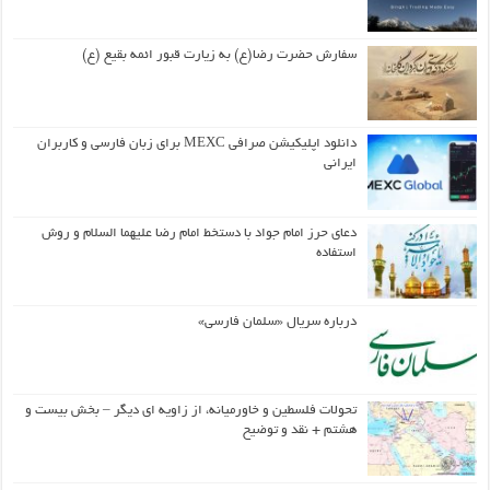
سفارش حضرت رضا(ع) به زیارت قبور ائمه بقیع (ع)
دانلود اپلیکیشن صرافی MEXC برای زبان فارسی و کاربران
ایرانی
دعای حرز امام جواد با دستخط امام رضا علیهما السلام و روش
استفاده
درباره سریال «سلمان فارسی»
تحولات فلسطین و خاورمیانه، از زاویه ای دیگر – بخش بیست و
هشتم + نقد و توضیح