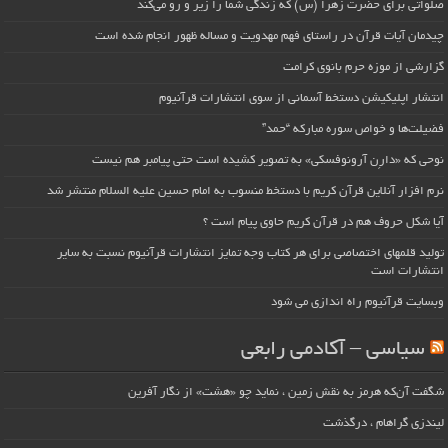
صلواتی برای حضرت زهرا (س) که زندگی شما را زیر و رو می‌کند
چیدمان آیات قرآن در راستای فهم مهدویت و مساله ظهور انجام شده است
گزارشی از موزه حرم بانوی کرامت
انتشار اپلیکیشن دستخط آسمانی از سوی انتشارات قرآنیوم
فضیلت‌ها و خواص سوره مبارکه “حمد”
نوحی که «دارِن آرونوفسکی» به تصویر کشیده است حتی پیامبر هم نیست
نرم افزار آنلاین قرآن کریم با دستخط منسوب به امام حسین علیه السلام منتشر شد
آیا شکل حروف هم در قرآن کریم حاوی پیام است ؟
تولید قلمهای اختصاصی برای هر کتاب وجه تمایز انتشارات قرآنیوم نسبت به سایر
انتشارات است
وبسایت قرآنیوم راه اندازی می شود
سیاسی – آکادمی رابعی
شگفت آن‌که هرمز به نقش زمین ، نماید چو «هشت» از نگار آفرین
لیندزی گراهام ، درگذشت