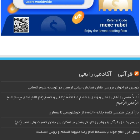
قرآنی – آکادمی رابعی
دومین فراخوان بررسی نقش همایش جهانی اربعین در توسعه علوم انسانی
اُعیذُ نَفسی وَ أهلی وَ مالی وَ وُلدی و جَمیعَ ما تَلحَقُهُ عِنایتی و جَمیعَ نِعَمِ اللّهِ عِندی بِبِسمِ اللّهِ
الرَّحمنِ الرَّحیمِ
بازآفرینی هندسی کلمه جلاله «الله»؛ از خوشنویسی تا معماری
بررسی دلایل قرآنی و روایی و تاریخی مبنی بر امکان زن بودن حضرت ولی عصر (عج)
دعای حرز امام جواد با دستخط امام رضا علیهما السلام و روش استفاده