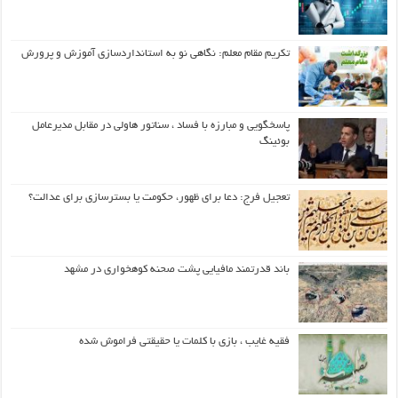
تکریم مقام معلم: نگاهی نو به استانداردسازی آموزش و پرورش
پاسخگویی و مبارزه با فساد ، سناتور هاولی در مقابل مدیرعامل
بوئینگ
تعجیل فرج: دعا برای ظهور، حکومت یا بسترسازی برای عدالت؟
باند قدرتمند مافیایی پشت صحنه کوهخواری در مشهد
فقیه غایب ، بازی با کلمات یا حقیقتی فراموش شده