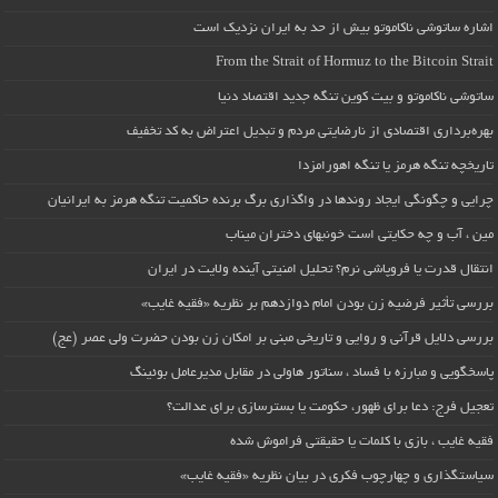
اشاره ساتوشی ناکاموتو بیش از حد به ایران نزدیک است
From the Strait of Hormuz to the Bitcoin Strait
ساتوشی ناکاموتو و بیت کوین تنگه جدید اقتصاد دنیا
بهره‌برداری اقتصادی از نارضایتی مردم و تبدیل اعتراض به کد تخفیف
تاریخچه تنگه هرمز یا تنگه اهورامزدا
چرایی و چگونگی ایجاد روندها در واگذاری برگ برنده حاکمیت تنگه هرمز به ایرانیان
مین ، آب و چه حکایتی است خونبهای دختران میناب
انتقال قدرت یا فروپاشی نرم؟ تحلیل امنیتی آینده ولایت در ایران
بررسی تأثیر فرضیه زن بودن امام دوازدهم بر نظریه «فقیه غایب»
بررسی دلایل قرآنی و روایی و تاریخی مبنی بر امکان زن بودن حضرت ولی عصر (عج)
پاسخگویی و مبارزه با فساد ، سناتور هاولی در مقابل مدیرعامل بوئینگ
تعجیل فرج: دعا برای ظهور، حکومت یا بسترسازی برای عدالت؟
فقیه غایب ، بازی با کلمات یا حقیقتی فراموش شده
سیاستگذاری و چهارچوب فکری در بیان نظریه «فقیه غایب»