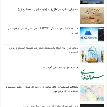
سفارش حضرت رضا(ع) به زیارت قبور ائمه بقیع (ع)
دانلود اپلیکیشن صرافی MEXC برای زبان فارسی و کاربران
ایرانی
دعای حرز امام جواد با دستخط امام رضا علیهما السلام و روش
استفاده
درباره سریال «سلمان فارسی»
تحولات فلسطین و خاورمیانه، از زاویه ای دیگر – بخش بیست و
هشتم + نقد و توضیح
دو برابر تعداد ساختمان های ویران شده در حلب