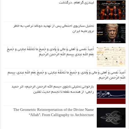
لیندزی گراهام ، درگذشت
تحلیل سناریوی احتمالی پس از تهدید دونالد ترامپ به خاطر
ترورعلیه ایران
اُعیذُ نَفسی وَ أهلی وَ مالی وَ وُلدی و جَمیعَ ما تَلحَقُهُ عِنایتی و جَمیعَ
نِعَمِ اللّهِ عِندی بِبِسمِ اللّهِ الرَّحمنِ الرَّحیمِ
اُعیذُ نَفسی وَ أهلی وَ مالی وَ وُلدی، و جَمیعَ ما تَلحَقُهُ عِنایتی، و جَمیعَ نِعَمِ اللّهِ عِندی، بِبِسمِ
اللّهِ الرَّحمنِ الرَّحیمِ.
بازخوانی تحلیلی تابلوی «بسم الله الرحمن الرحیم» اثر حمید
رابعی؛ از هندسه نقطه تا تجسم حدیث ثقلین
The Geometric Reinterpretation of the Divine Name
“Allah”: From Calligraphy to Architecture