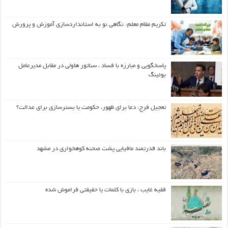
تکریم مقام معلم: نگاهی نو به استانداردسازی آموزش و پرورش
پاسخگویی و مبارزه با فساد ، سناتور هاولی در مقابل مدیرعامل
بوئینگ
تعجیل فرج: دعا برای ظهور، حکومت یا بسترسازی برای عدالت؟
باند قدرتمند مافیایی پشت صحنه کوهخواری در مشهد
فقیه غایب ، بازی با کلمات یا حقیقتی فراموش شده