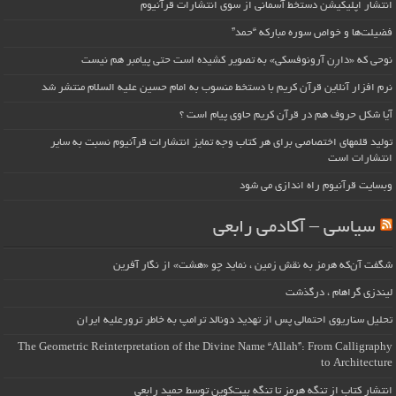
انتشار اپلیکیشن دستخط آسمانی از سوی انتشارات قرآنیوم
فضیلت‌ها و خواص سوره مبارکه “حمد”
نوحی که «دارِن آرونوفسکی» به تصویر کشیده است حتی پیامبر هم نیست
نرم افزار آنلاین قرآن کریم با دستخط منسوب به امام حسین علیه السلام منتشر شد
آیا شکل حروف هم در قرآن کریم حاوی پیام است ؟
تولید قلمهای اختصاصی برای هر کتاب وجه تمایز انتشارات قرآنیوم نسبت به سایر
انتشارات است
وبسایت قرآنیوم راه اندازی می شود
سیاسی – آکادمی رابعی
شگفت آن‌که هرمز به نقش زمین ، نماید چو «هشت» از نگار آفرین
لیندزی گراهام ، درگذشت
تحلیل سناریوی احتمالی پس از تهدید دونالد ترامپ به خاطر ترورعلیه ایران
The Geometric Reinterpretation of the Divine Name “Allah”: From Calligraphy
to Architecture
انتشار کتاب از تنگه هرمز تا تنگه بیت‌کوین توسط حمید رابعی