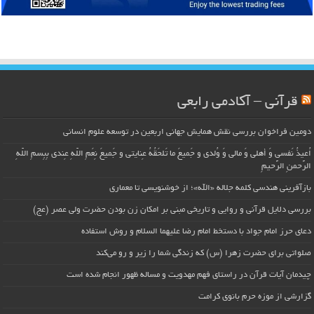
قرآنی – آکادمی رابعی
دومین فراخوان بررسی نقش همایش جهانی اربعین در توسعه علوم انسانی
اُعیذُ نَفسی وَ أهلی وَ مالی وَ وُلدی و جَمیعَ ما تَلحَقُهُ عِنایتی و جَمیعَ نِعَمِ اللّهِ عِندی بِبِسمِ اللّهِ
الرَّحمنِ الرَّحیمِ
بازآفرینی هندسی کلمه جلاله «الله»؛ از خوشنویسی تا معماری
بررسی دلایل قرآنی و روایی و تاریخی مبنی بر امکان زن بودن حضرت ولی عصر (عج)
دعای حرز امام جواد با دستخط امام رضا علیهما السلام و روش استفاده
صلواتی برای حضرت زهرا (س) که زندگی شما را زیر و رو می‌کند
چیدمان آیات قرآن در راستای فهم مهدویت و مساله ظهور انجام شده است
گزارشی از موزه حرم بانوی کرامت