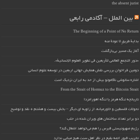
the absent jurist
بین الملل – آکادمی رابعی
The Beginning of a Point of No Return
بداية طريقٍ لا عودة منه
آغاز یک مسیر بی‌بازگشت
«دور التجمع العالمي للأربعين في تطوير العلوم الإنسانية».
دومین فراخوان بررسی نقش همایش جهانی اربعین در توسعه علوم انسانی
اشاره ساتوشی ناکاموتو بیش از حد به ایران نزدیک است
From the Strait of Hormuz to the Bitcoin Strait
تاریخچه تنگه هرمز یا تنگه اهورامزدا
تحولات فلسطین و خاورمیانه، از زاویه ای دیگر – بخش بیست و هشتم + نقد و توضیح
دو برابر تعداد ساختمان های ویران شده در حلب
رژیم صهیونیستی قبرس را هم می‌خواهد اشغال کند؟
تخریب قبور ائمه بقیع در نظر اهل سنت هیچ مبنایی ندارد