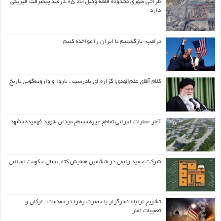
طراحی شهری محدوده قلعه وکیل‌آباد ۸۵ درصد پیشرفت فیزیکی
دارد
ترامپ: بازگشتیم تا ایران را مواخذه کنیم
کلام آقای علم‌الهدی! گزاره ای نادرست ، ناروا و وارونه‌گویی تاریخ
آغاز عملیات اجرائی تقاطع غیرهمسطح میدان شهید فهمیده مشهد
شرکت حمید رابعی در ششمین همایش کتاب سال حکومت اسلامی
تشریح ارتباط نمازگزار با حضرت زهرا در مقدمات ، ارکان و
تعقیبات نماز