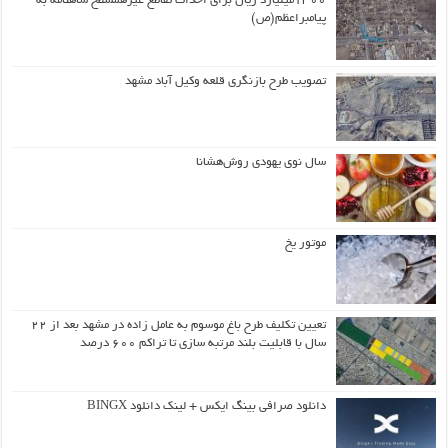
۱۳۰۰میلیارد ریال برای احداث تقاطع غیرهمسطح شاهنامه به
پیامبراعظم(ص)
تصویب طرح بازنگری قلعه وکیل آباد مشهد
سال نوی یهودی روش‌هشانا
موتور یخ
تعیین تکلیف طرح باغ موسوم به عامل زاده در مشهد بعد از ۲۲
سال با قابلیت بلند مرتبه سازی تا تراکم ۶۰۰ درصد
دانلود صرافی بینگ ایکس + لینک دانلود BINGX