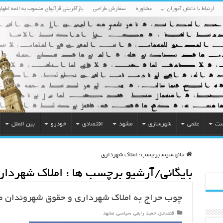
ارتباط با دانش آموزان
مشاوره
سفارش طراحی
بازآفرینی قرآنهای منسوب به ائمه اطهار
ست
علمی
شهرسازی
مشهد
اقتصادی
خودرو
بین الملل
خانه
سپس
برچسب:
املاک شهرداری
بایگانی/آرشیو برچسب ها :
املاک شهردار
چوب حراج به املاک شهرداری و حقوق شهروندان 
اقتصادی
,
حمید رابعی
,
سیاسی
,
مشهد