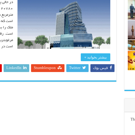
در حالی پ
مترمربع 
است که ط
است. رقمی
مرغوبتری
است در 
بیشتر بخوانید »
فیس بوک
Twitter
Stumbleupon
LinkedIn
Th