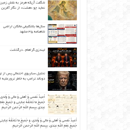
شگفت آن‌که هرمز به نقش زمین 
نماید چو «هشت» از نگار آفرین
سال‌ها بلاتکلیفی مالکان اراضی
شاهنامه ۳۵ مشهد
لیندزی گراهام ، درگذشت
تحلیل سناریوی احتمالی پس از ت
دونالد ترامپ به خاطر ترورعلیه ا
اُعیذُ نَفسی وَ أهلی وَ مالی وَ وُلدی
جَمیعَ ما تَلحَقُهُ عِنایتی و جَمیعَ نِعَمِ 
عِندی بِبِسمِ اللّهِ الرَّحمنِ الرَّحیمِ
اُعیذُ نَفسی وَ أهلی وَ مالی وَ وُلدی، و جَمیعَ ما تَلحَقُهُ عِنایتی
جَمیعَ نِعَمِ اللّهِ عِندی، بِبِسمِ اللّهِ الرَّحمنِ الرَّحیمِ.