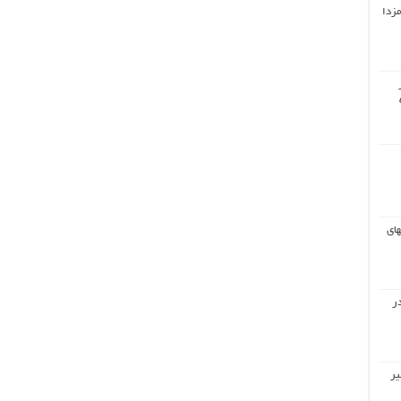
مزدا
های
ر
یر