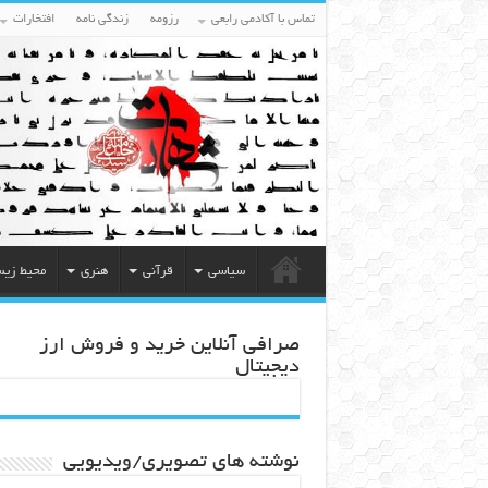
تماس با آکادمی رابعی
رزومه
زندگی نامه
افتخارات
سیاسی
قرآنی
هنری
محیط زی
صرافی آنلاین خرید و فروش ارز
دیجیتال
نوشته های تصویری/ویدیویی