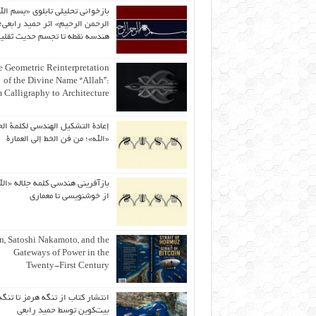
بازخوانی تحلیلی تابلوی «بسم الل
الرحمن الرحیم» اثر حمید رابعی؛ 
هندسه نقطه تا تجسم حدیث ثقلی
 Geometric Reinterpretation
of the Divine Name “Allah”:
 Calligraphy to Architecture
إعادة التشكيل الهندسي لكلمة الج
«الله»؛ من فن الخط إلى العمارة
بازآفرینی هندسی کلمه جلاله «الل
از خوشنویسی تا معماری
an, Satoshi Nakamoto, and the
Gateways of Power in the
Twenty-First Century
انتشار کتاب از تنگه هرمز تا تنگه
بیت‌کوین توسط حمید رابعی