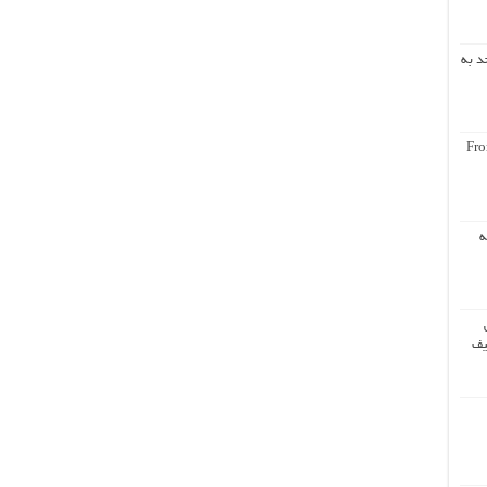
د به
Fro
ه
یف