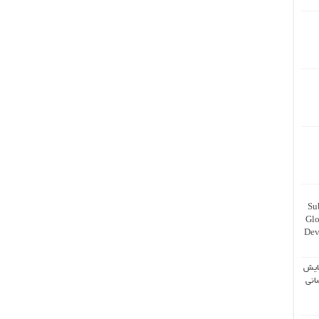
Su
Glo
Dev
ایش
انی