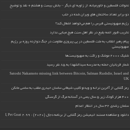
تحولات فلسطین و خاورمیانه، از زاویه ای دیگر – بخش بیست و هشتم + نقد و توضیح
دو برابر تعداد ساختمان های ویران شده در حلب
رژیم صهیونیستی قبرس را هم می‌خواهد اشغال کند؟
تخریب قبور ائمه بقیع در نظر اهل سنت هیچ مبنایی ندارد
پیام رهبر انقلاب به ملت فلسطین در پی پیروزی مقاومت در جنگ دوازده روزه بر رژیم
صهیونیستی
شلیک ۲۰۰۰ موشک و راکت به صهیونیست‌ها
شمار قربانیان حمله به مدرسه سیدالشهدا به ۸۵ نفر رسید
Satoshi Nakamoto missing link between Bitcoin, Salman Rushdie, Israel and
UK
رمز گشایی از آخرین ترانه و ویدئو کلیپ شیطانی ساسان حیدری ملقب به ساسی مانکن
۴۰۰ هزار کودک زیر ۵ سال یمنی در آستانه مرگ از گرسنگی
سلمان رشدی ۳۲ سال در انتظار اعدام
دانلود و مشاهده مستند انیمیشن رمز گشایی از برنامه دجال (۲۰۲۰) : I, Pet Goat 2.99