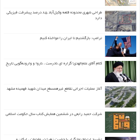
طراحی شهری محدوده قلعه وکیل‌آباد ۸۵ درصد پیشرفت فیزیکی
دارد
ترامپ: بازگشتیم تا ایران را مواخذه کنیم
کلام آقای علم‌الهدی! گزاره ای نادرست ، ناروا و وارونه‌گویی تاریخ
آغاز عملیات اجرائی تقاطع غیرهمسطح میدان شهید فهمیده مشهد
شرکت حمید رابعی در ششمین همایش کتاب سال حکومت اسلامی
تشریح ارتباط نمازگزار با حضرت زهرا در مقدمات ، ارکان و