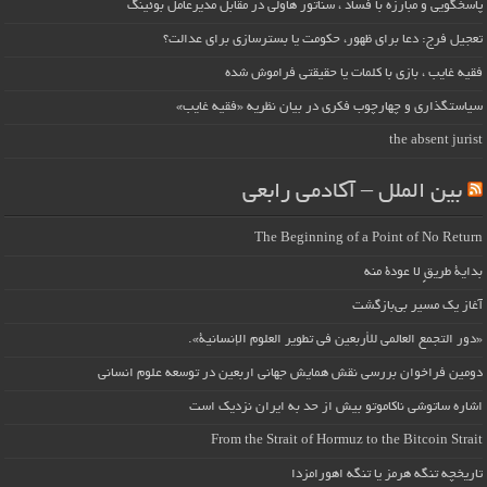
پاسخگویی و مبارزه با فساد ، سناتور هاولی در مقابل مدیرعامل بوئینگ
تعجیل فرج: دعا برای ظهور، حکومت یا بسترسازی برای عدالت؟
فقیه غایب ، بازی با کلمات یا حقیقتی فراموش شده
سیاستگذاری و چهارچوب فکری در بیان نظریه «فقیه غایب»
the absent jurist
بین الملل – آکادمی رابعی
The Beginning of a Point of No Return
بداية طريقٍ لا عودة منه
آغاز یک مسیر بی‌بازگشت
«دور التجمع العالمي للأربعين في تطوير العلوم الإنسانية».
دومین فراخوان بررسی نقش همایش جهانی اربعین در توسعه علوم انسانی
اشاره ساتوشی ناکاموتو بیش از حد به ایران نزدیک است
From the Strait of Hormuz to the Bitcoin Strait
تاریخچه تنگه هرمز یا تنگه اهورامزدا