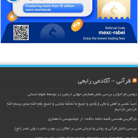
قرآنی – آکادمی رابعی
دومین فراخوان بررسی نقش همایش جهانی اربعین در توسعه علوم انسانی
اُعیذُ نَفسی وَ أهلی وَ مالی وَ وُلدی و جَمیعَ ما تَلحَقُهُ عِنایتی و جَمیعَ نِعَمِ اللّهِ عِندی بِبِسمِ اللّهِ
الرَّحمنِ الرَّحیمِ
بازآفرینی هندسی کلمه جلاله «الله»؛ از خوشنویسی تا معماری
بررسی دلایل قرآنی و روایی و تاریخی مبنی بر امکان زن بودن حضرت ولی عصر (عج)