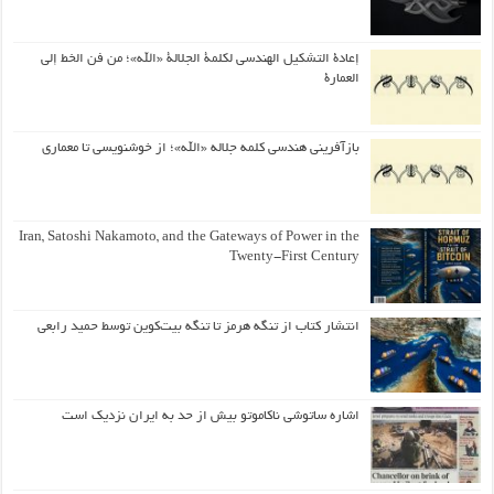
إعادة التشكيل الهندسي لكلمة الجلالة «الله»؛ من فن الخط إلى
العمارة
بازآفرینی هندسی کلمه جلاله «الله»؛ از خوشنویسی تا معماری
Iran, Satoshi Nakamoto, and the Gateways of Power in the
Twenty-First Century
انتشار کتاب از تنگه هرمز تا تنگه بیت‌کوین توسط حمید رابعی
اشاره ساتوشی ناکاموتو بیش از حد به ایران نزدیک است