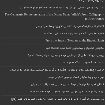
لیندزی گراهام ، درگذشت
تحلیل سناریوی احتمالی پس از تهدید دونالد ترامپ به خاطر ترورعلیه ایران
The Geometric Reinterpretation of the Divine Name “Allah”: From Calligraphy
to Architecture
انتشار کتاب از تنگه هرمز تا تنگه بیت‌کوین توسط حمید رابعی
اشاره ساتوشی ناکاموتو بیش از حد به ایران نزدیک است
From the Strait of Hormuz to the Bitcoin Strait
ساتوشی ناکاموتو و بیت کوین تنگه جدید اقتصاد دنیا
بهره‌برداری اقتصادی از نارضایتی مردم و تبدیل اعتراض به کد تخفیف
تاریخچه تنگه هرمز یا تنگه اهورامزدا
چرایی و چگونگی ایجاد روندها در واگذاری برگ برنده حاکمیت تنگه هرمز به ایرانیان
مین ، آب و چه حکایتی است خونبهای دختران میناب
انتقال قدرت یا فروپاشی نرم؟ تحلیل امنیتی آینده ولایت در ایران
بررسی تأثیر فرضیه زن بودن امام دوازدهم بر نظریه «فقیه غایب»
بررسی دلایل قرآنی و روایی و تاریخی مبنی بر امکان زن بودن حضرت ولی عصر (عج)