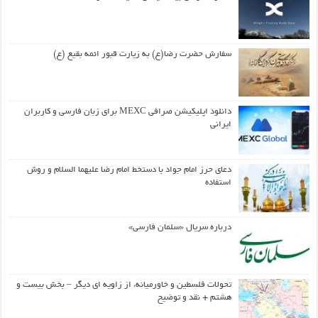
سفارش حضرت رضا(ع) به زیارت قبور ائمه بقیع (ع)
دانلود اپلیکیشن صرافی MEXC برای زبان فارسی و کاربران
ایرانی
دعای حرز امام جواد با دستخط امام رضا علیهما السلام و روش
استفاده
درباره سریال «سلمان فارسی»
تحولات فلسطین و خاورمیانه، از زاویه ای دیگر – بخش بیست و
هشتم + نقد و توضیح