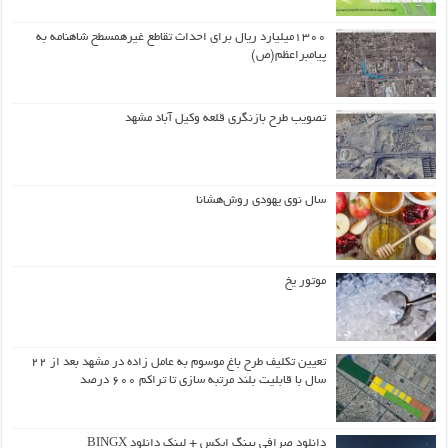
۱۳۰۰میلیارد ریال برای احداث تقاطع غیرهمسطح شاهنامه به
پیامبراعظم(ص)
تصویب طرح بازنگری قلعه وکیل آباد مشهد
سال نوی یهودی روش‌هشانا
موتور یخ
تعیین تکلیف طرح باغ موسوم به عامل زاده در مشهد بعد از ۲۲
سال با قابلیت بلند مرتبه سازی تا تراکم ۶۰۰ درصد
دانلود صرافی بینگ ایکس + لینک دانلود BINGX