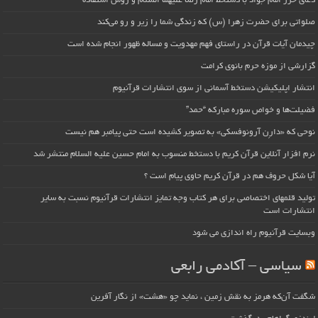
دعای حرز امام جواد با دستخط امام رضا علیهما السلام و روش استفاده
صلواتی برای حضرت زهرا (س) که زندگی شما را زیر و رو می‌کند
چیدمان آیات قرآن در راستای فهم مهدویت و مساله ظهور انجام شده است
گزارشی از موزه حرم بانوی کرامت
انتشار اپلیکیشن دستخط آسمانی از سوی انتشارات قرآنیوم
فضیلت‌ها و خواص سوره مبارکه “حمد”
نوحی که «دارِن آرونوفسکی» به تصویر کشیده است حتی پیامبر هم نیست
نرم افزار آنلاین قرآن کریم با دستخط منسوب به امام حسین علیه السلام منتشر شد
آیا شکل حروف هم در قرآن کریم حاوی پیام است ؟
تولید قلمهای اختصاصی برای هر کتاب وجه تمایز انتشارات قرآنیوم نسبت به سایر
انتشارات است
وبسایت قرآنیوم راه اندازی می شود
سیاسی – آکادمی رابعی
شگفت آن‌که هرمز به نقش زمین ، نماید چو «هشت» از نگار آفرین