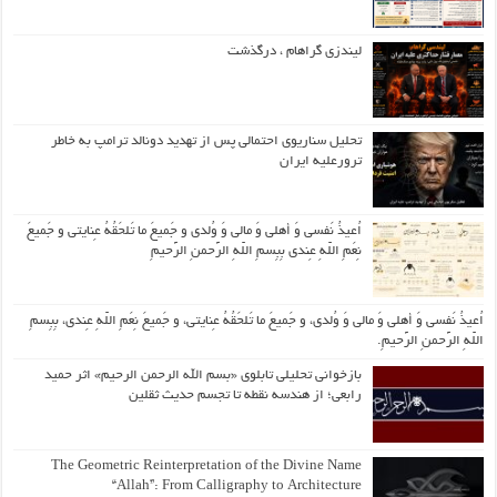
لیندزی گراهام ، درگذشت
تحلیل سناریوی احتمالی پس از تهدید دونالد ترامپ به خاطر
ترورعلیه ایران
اُعیذُ نَفسی وَ أهلی وَ مالی وَ وُلدی و جَمیعَ ما تَلحَقُهُ عِنایتی و جَمیعَ
نِعَمِ اللّهِ عِندی بِبِسمِ اللّهِ الرَّحمنِ الرَّحیمِ
اُعیذُ نَفسی وَ أهلی وَ مالی وَ وُلدی، و جَمیعَ ما تَلحَقُهُ عِنایتی، و جَمیعَ نِعَمِ اللّهِ عِندی، بِبِسمِ
اللّهِ الرَّحمنِ الرَّحیمِ.
بازخوانی تحلیلی تابلوی «بسم الله الرحمن الرحیم» اثر حمید
رابعی؛ از هندسه نقطه تا تجسم حدیث ثقلین
The Geometric Reinterpretation of the Divine Name
“Allah”: From Calligraphy to Architecture