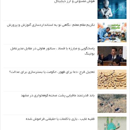
هوش مصنوعی و ارز دیجیتال
تکریم مقام معلم: نگاهی نو به استانداردسازی آموزش و پرورش
پاسخگویی و مبارزه با فساد ، سناتور هاولی در مقابل مدیرعامل
بوئینگ
تعجیل فرج: دعا برای ظهور، حکومت یا بسترسازی برای عدالت؟
باند قدرتمند مافیایی پشت صحنه کوهخواری در مشهد
فقیه غایب ، بازی با کلمات یا حقیقتی فراموش شده