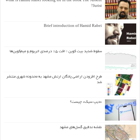
What is Hamid Rabei looking for in the book The Absent
Jurist?
Brief introduction of Hamid Rabei
سقوط شدید بیت کوین ؛ افت ۱۵ درصدی اتریوم و میم‌کوین‌ها
طرح افزودن اراضی پادگان ارتش مشهد به محدوده شهری منتشر
شد
«دیپ سیک» چیست؟
نقشه تدقیق گسل‌های مشهد