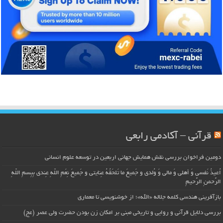
قرآنی – آکادمی رابعی
دومین فراخوان بررسی نقش همایش جهانی اربعین در توسعه علوم انسانی
اُعیذُ نَفسی وَ أهلی وَ مالی وَ وُلدی و جَمیعَ ما تَلحَقُهُ عِنایتی و جَمیعَ نِعَمِ اللّهِ عِندی بِبِسمِ اللّهِ
الرَّحمنِ الرَّحیمِ
بازآفرینی هندسی کلمه جلاله «الله»؛ از خوشنویسی تا معماری
بررسی دلایل قرآنی و روایی و تاریخی مبنی بر امکان زن بودن حضرت ولی عصر (عج)