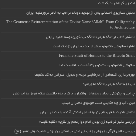
لیندزی گراهام ، درگذشت
تحلیل سناریوی احتمالی پس از تهدید دونالد ترامپ به خاطر ترورعلیه ایران
The Geometric Reinterpretation of the Divine Name “Allah”: From Calligraphy
to Architecture
انتشار کتاب از تنگه هرمز تا تنگه بیت‌کوین توسط حمید رابعی
اشاره ساتوشی ناکاموتو بیش از حد به ایران نزدیک است
From the Strait of Hormuz to the Bitcoin Strait
ساتوشی ناکاموتو و بیت کوین تنگه جدید اقتصاد دنیا
بهره‌برداری اقتصادی از نارضایتی مردم و تبدیل اعتراض به کد تخفیف
تاریخچه تنگه هرمز یا تنگه اهورامزدا
چرایی و چگونگی ایجاد روندها در واگذاری برگ برنده حاکمیت تنگه هرمز به ایرانیان
مین ، آب و چه حکایتی است خونبهای دختران میناب
انتقال قدرت یا فروپاشی نرم؟ تحلیل امنیتی آینده ولایت در ایران
بررسی تأثیر فرضیه زن بودن امام دوازدهم بر نظریه «فقیه غایب»
بررسی دلایل قرآنی و روایی و تاریخی مبنی بر امکان زن بودن حضرت ولی عصر (عج)