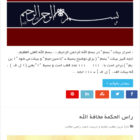
* اسرار بینات ” بسم ” در بسم الله الرحمن الرحیم ** * بسم الله العلی العظیم *
ابجد کبیر بینات ” بسم ” ( برای توضیح بسیط = “با سین میم ” و بینات می شود ” ا ین
یم ” ) برابر است با : 111 111 عدد قطب است و بسیط ” ا ” یعنی ( ا ل ف ) ،
که بینات الف ، { ل ف } = ۱۱۰ ابجد …
بیشتر بخوانید »
راس الحکمة مخافة الله
تازه ترین مطلب
,
تعلیم و تربیت
,
حمید رابعی
,
مطالب