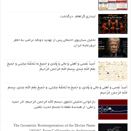
لیندزی گراهام ، درگذشت
تحلیل سناریوی احتمالی پس از تهدید دونالد ترامپ به خاطر
ترورعلیه ایران
اُعیذُ نَفسی وَ أهلی وَ مالی وَ وُلدی و جَمیعَ ما تَلحَقُهُ عِنایتی و جَمیعَ
نِعَمِ اللّهِ عِندی بِبِسمِ اللّهِ الرَّحمنِ الرَّحیمِ
اُعیذُ نَفسی وَ أهلی وَ مالی وَ وُلدی، و جَمیعَ ما تَلحَقُهُ عِنایتی، و جَمیعَ نِعَمِ اللّهِ عِندی، بِبِسمِ
اللّهِ الرَّحمنِ الرَّحیمِ.
بازخوانی تحلیلی تابلوی «بسم الله الرحمن الرحیم» اثر حمید
رابعی؛ از هندسه نقطه تا تجسم حدیث ثقلین
The Geometric Reinterpretation of the Divine Name