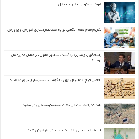
هوش مصنوعی و ارز دیجیتال
تکریم مقام معلم: نگاهی نو به استانداردسازی آموزش و پرورش
پاسخگویی و مبارزه با فساد ، سناتور هاولی در مقابل مدیرعامل
بوئینگ
تعجیل فرج: دعا برای ظهور، حکومت یا بسترسازی برای عدالت؟
باند قدرتمند مافیایی پشت صحنه کوهخواری در مشهد
فقیه غایب ، بازی با کلمات یا حقیقتی فراموش شده