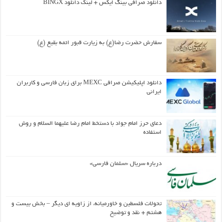
دانلود صرافی بینگ ایکس + لینک دانلود BINGX
سفارش حضرت رضا(ع) به زیارت قبور ائمه بقیع (ع)
دانلود اپلیکیشن صرافی MEXC برای زبان فارسی و کاربران
ایرانی
دعای حرز امام جواد با دستخط امام رضا علیهما السلام و روش
استفاده
درباره سریال «سلمان فارسی»
تحولات فلسطین و خاورمیانه، از زاویه ای دیگر – بخش بیست و
هشتم + نقد و توضیح