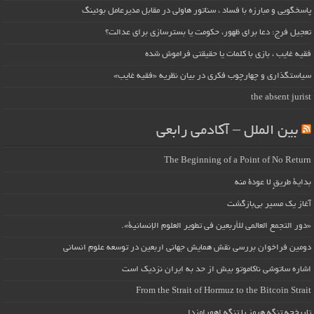
پاسخگویی و مبارزه با فساد ، سناتور هاولی در مقابل مدیرعامل بوئینگ
تعجیل فرج: دعا برای ظهور، حکومت یا بسترسازی برای عدالت؟
فقیه غایب ، بازی با کلمات یا حقیقتی فراموش شده
سیاستگذاری و چهارچوب فکری در بیان نظریه «فقیه غایب»
the absent jurist
بین الملل – آکادمی رابعی
The Beginning of a Point of No Return
بداية طريقٍ لا عودة منه
آغاز یک مسیر بی‌بازگشت
«دور التجمع العالمي للأربعين في تطوير العلوم الإنسانية».
دومین فراخوان بررسی نقش همایش جهانی اربعین در توسعه علوم انسانی
اشاره ساتوشی ناکاموتو بیش از حد به ایران نزدیک است
From the Strait of Hormuz to the Bitcoin Strait
تاریخچه تنگه هرمز یا تنگه اهورامزدا