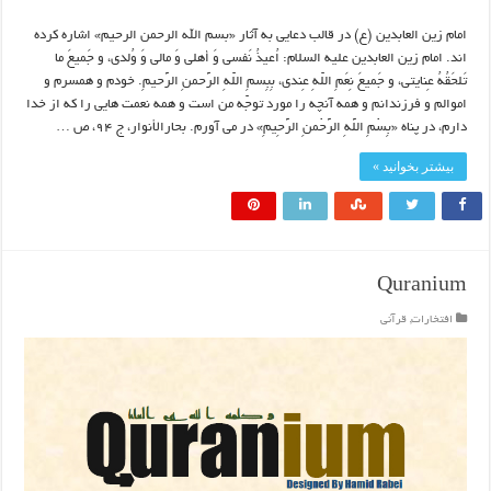
امام زین العابدین (ع) در قالب دعایی به آثار «بسم الله الرحمن الرحیم» اشاره کرده
اند. امام زین العابدین علیه السلام: اُعیذُ نَفسی وَ أهلی وَ مالی وَ وُلدی، و جَمیعَ ما
تَلحَقُهُ عِنایتی، و جَمیعَ نِعَمِ اللّهِ عِندی، بِبِسمِ اللّهِ الرَّحمنِ الرَّحیمِ. خودم و همسرم و
اموالم و فرزندانم و همه آنچه را مورد توجّه من است و همه نعمت‏ هایی را که از خدا
دارم، در پناه‏ «بِسْمِ اللَّهِ الرَّحْمنِ الرَّحِیمِ» در می ‏آورم. بحارالأنوار، ج ۹۴، ص …
بیشتر بخوانید »
Quranium
افتخارات
,
قرآنی