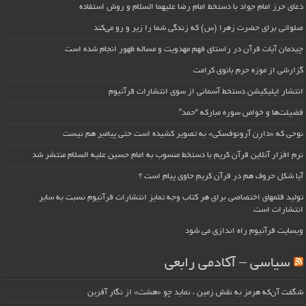
دعای حرز امام جواد با دستخط امام رضا علیهما السلام و روش استفاده
صلواتی برای حضرت زهرا (س) که زندگی شما را زیر و رو می‌کند
چیدمان آیات قرآن در راستای فهم مهدویت و مساله ظهور انجام شده است
گزارشی از موزه حرم بانوی کرامت
انتشار اپلیکیشن دستخط آسمانی از سوی انتشارات قرآنیوم
فضیلت‌ها و خواص سوره مبارکه “حمد”
نوحی که «دارِن آرونوفسکی» به تصویر کشیده است حتی پیامبر هم نیست
نرم افزار آنلاین قرآن کریم با دستخط منسوب به امام حسین علیه السلام منتشر شد
آیا شکل حروف هم در قرآن کریم حاوی پیام است ؟
تولید قلمهای اختصاصی برای هر کتاب وجه تمایز انتشارات قرآنیوم نسبت به سایر
انتشارات است
وبسایت قرآنیوم راه اندازی می شود
سیاسی – آکادمی رابعی
شگفت آن‌که هرمز به نقش زمین ، نماید چو «هشت» از نگار آفرین