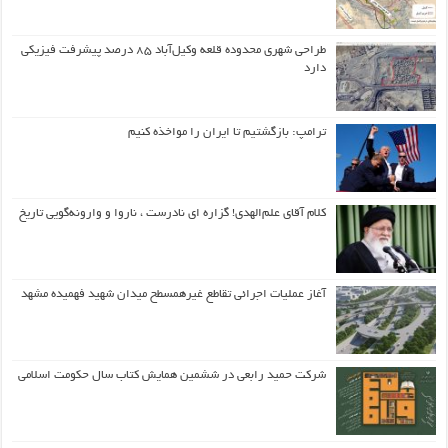
طراحی شهری محدوده قلعه وکیل‌آباد ۸۵ درصد پیشرفت فیزیکی
دارد
ترامپ: بازگشتیم تا ایران را مواخذه کنیم
کلام آقای علم‌الهدی! گزاره ای نادرست ، ناروا و وارونه‌گویی تاریخ
آغاز عملیات اجرائی تقاطع غیرهمسطح میدان شهید فهمیده مشهد
شرکت حمید رابعی در ششمین همایش کتاب سال حکومت اسلامی