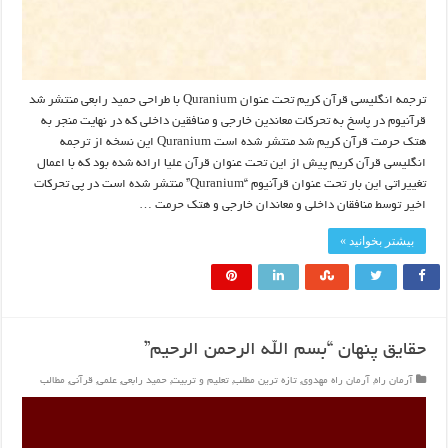
ترجمه انگلیسی قرآن کریم تحت عنوان Quranium با طراحی حمید رابعی منتشر شد
قرآنیوم در پاسخ به تحرکات معاندین خارجی و منافقین داخلی که در نهایت منجر به
هتک حرمت قرآن کریم شد منتشر شده است Quranium این نسخه از ترجمه
انگلیسی قرآن کریم پیش از این تحت عنوان قرآن علیا ارائه شده بود که با اعمال
تغییراتی این بار تحت عنوان قرآنیوم “Quranium” منتشر شده است در پی تحرکات
اخیر توسط منافقان داخلی و معاندان خارجی و هتک حرمت …
بیشتر بخوانید »
حقایق پنهان “بسم الله الرحمن الرحیم”
آرمان راه
,
آرمان راه مهدوی
,
تازه ترین مطلب
,
تعلیم و تربیت
,
حمید رابعی
,
علمی
,
قرآنی
,
مطالب