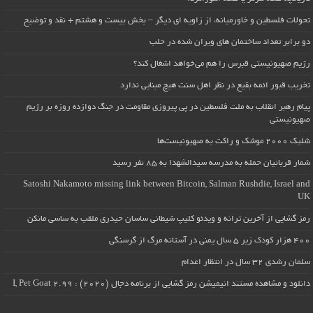
تحولات فلسطین و خاورمیانه، از زاویه ای دیگر – بخش بیست و هشتم + نقد و توضیح
دو برابر تعداد ساختمان های ویران شده در حلب
رژیم صهیونیستی قبرس را هم می‌خواهد اشغال کند؟
تخریب قبور ائمه بقیع در نظر اهل سنت هیچ مبنایی ندارد
پیام رهبر انقلاب به ملت فلسطین در پی پیروزی مقاومت در جنگ دوازده روزه بر رژیم
صهیونیستی
شلیک ۲۰۰۰ موشک و راکت به صهیونیست‌ها
شمار قربانیان حمله به مدرسه سیدالشهدا به ۸۵ نفر رسید
Satoshi Nakamoto missing link between Bitcoin, Salman Rushdie, Israel and
UK
رمز گشایی از آخرین ترانه و ویدئو کلیپ شیطانی ساسان حیدری ملقب به ساسی مانکن
۴۰۰ هزار کودک زیر ۵ سال یمنی در آستانه مرگ از گرسنگی
سلمان رشدی ۳۲ سال در انتظار اعدام
دانلود و مشاهده مستند انیمیشن رمز گشایی از برنامه دجال (۲۰۲۰) : I, Pet Goat 2.99