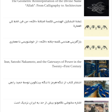
The Geometric Reinterpretation of the Divine Name
“Allah”: From Calligraphy to Architecture
إعادة التشكيل الهندسي لكلمة الجلالة «الله»؛ من فن الخط إلى
العمارة
بازآفرینی هندسی کلمه جلاله «الله»؛ از خوشنویسی تا معماری
Iran, Satoshi Nakamoto, and the Gateways of Power in the
Twenty-First Century
انتشار کتاب از تنگه هرمز تا تنگه بیت‌کوین توسط حمید رابعی
اشاره ساتوشی ناکاموتو بیش از حد به ایران نزدیک است