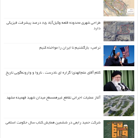
طراحی شهری محدوده قلعه وکیل‌آباد ۸۵ درصد پیشرفت فیزیکی
دارد
ترامپ: بازگشتیم تا ایران را مواخذه کنیم
کلام آقای علم‌الهدی! گزاره ای نادرست ، ناروا و وارونه‌گویی تاریخ
آغاز عملیات اجرائی تقاطع غیرهمسطح میدان شهید فهمیده مشهد
شرکت حمید رابعی در ششمین همایش کتاب سال حکومت اسلامی