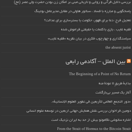
بررسی دلایل قرآنی و روایی و تاریخی مبنی بر امکان زن بودن حضرت ولی عصر (عج)
پاسخگویی و مبارزه با فساد ، سناتور هاولی در مقابل مدیرعامل بوئینگ
تعجیل فرج: دعا برای ظهور، حکومت یا بسترسازی برای عدالت؟
فقیه غایب ، بازی با کلمات یا حقیقتی فراموش شده
سیاستگذاری و چهارچوب فکری در بیان نظریه «فقیه غایب»
the absent jurist
بین الملل – آکادمی رابعی
The Beginning of a Point of No Return
بداية طريقٍ لا عودة منه
آغاز یک مسیر بی‌بازگشت
«دور التجمع العالمي للأربعين في تطوير العلوم الإنسانية».
دومین فراخوان بررسی نقش همایش جهانی اربعین در توسعه علوم انسانی
اشاره ساتوشی ناکاموتو بیش از حد به ایران نزدیک است
From the Strait of Hormuz to the Bitcoin Strait