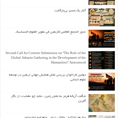
آغاز یک مسیر بی‌بازگشت
«دور التجمع العالمي للأربعين في تطوير العلوم الإنسانية».
Second Call for Content Submission on “The Role of the
Global Arbaein Gathering in the Development of the
Humanities” Announced
دومین فراخوان بررسی نقش همایش جهانی اربعین در توسعه
علوم انسانی
شگفت آن‌که هرمز به نقش زمین ، نماید چو «هشت» از نگار
آفرین
سال‌ها بلاتکلیفی مالکان اراضی شاهنامه ۳۵ مشهد