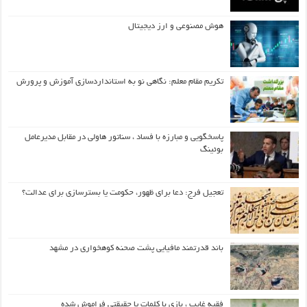
هوش مصنوعی و ارز دیجیتال
تکریم مقام معلم: نگاهی نو به استانداردسازی آموزش و پرورش
پاسخگویی و مبارزه با فساد ، سناتور هاولی در مقابل مدیرعامل
بوئینگ
تعجیل فرج: دعا برای ظهور، حکومت یا بسترسازی برای عدالت؟
باند قدرتمند مافیایی پشت صحنه کوهخواری در مشهد
فقیه غایب ، بازی با کلمات یا حقیقتی فراموش شده