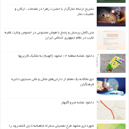
تشریح ارتباط نمازگزار با حضرت زهرا در مقدمات ، ارکان و
تعقیبات نماز
متن کامل پرسش و پاسخ با هوش مصنوعی در خصوص ولایت فقیه
غایب در نظام جمهوری اسلامی ایران
دانلود نقشه منطقه ۱۲ مشهد (الهیه) به تفکیک کاربریها
حق مالکانه یک معلم از دارایی‌های ملکی و مالی صندوق ذخیره
فرهنگیان
دانلود نقشه مترو گلبهار
شهرداری مشهد طرح تفصیلی سه‌راه شاهنامه تا پل کشف‌رود را