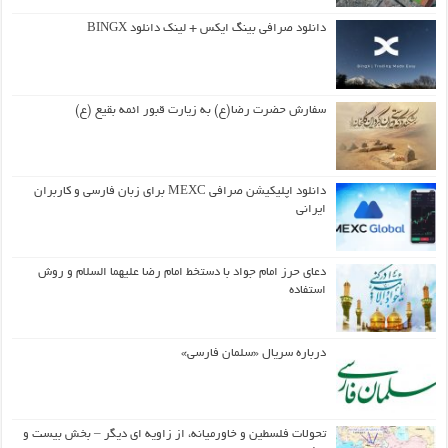
دانلود صرافی بینگ ایکس + لینک دانلود BINGX
سفارش حضرت رضا(ع) به زیارت قبور ائمه بقیع (ع)
دانلود اپلیکیشن صرافی MEXC برای زبان فارسی و کاربران
ایرانی
دعای حرز امام جواد با دستخط امام رضا علیهما السلام و روش
استفاده
درباره سریال «سلمان فارسی»
تحولات فلسطین و خاورمیانه، از زاویه ای دیگر – بخش بیست و