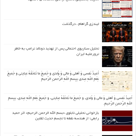
لیندزی گراهام ، درگذشت
تحلیل سناریوی احتمالی پس از تهدید دونالد ترامپ به خاطر
ترورعلیه ایران
اُعیذُ نَفسی وَ أهلی وَ مالی وَ وُلدی و جَمیعَ ما تَلحَقُهُ عِنایتی و جَمیعَ
نِعَمِ اللّهِ عِندی بِبِسمِ اللّهِ الرَّحمنِ الرَّحیمِ
اُعیذُ نَفسی وَ أهلی وَ مالی وَ وُلدی، و جَمیعَ ما تَلحَقُهُ عِنایتی، و جَمیعَ نِعَمِ اللّهِ عِندی، بِبِسمِ
اللّهِ الرَّحمنِ الرَّحیمِ.
بازخوانی تحلیلی تابلوی «بسم الله الرحمن الرحیم» اثر حمید
رابعی؛ از هندسه نقطه تا تجسم حدیث ثقلین