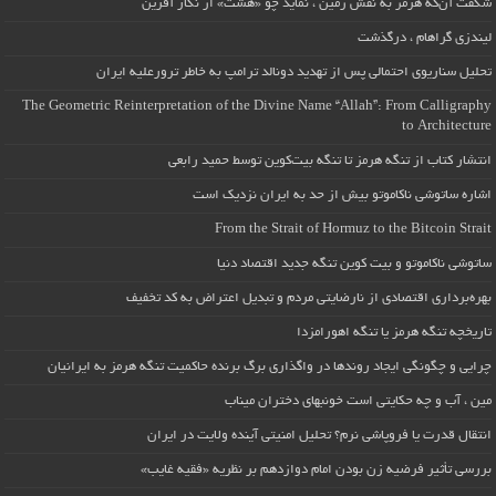
شگفت آن‌که هرمز به نقش زمین ، نماید چو «هشت» از نگار آفرین
لیندزی گراهام ، درگذشت
تحلیل سناریوی احتمالی پس از تهدید دونالد ترامپ به خاطر ترورعلیه ایران
The Geometric Reinterpretation of the Divine Name “Allah”: From Calligraphy
to Architecture
انتشار کتاب از تنگه هرمز تا تنگه بیت‌کوین توسط حمید رابعی
اشاره ساتوشی ناکاموتو بیش از حد به ایران نزدیک است
From the Strait of Hormuz to the Bitcoin Strait
ساتوشی ناکاموتو و بیت کوین تنگه جدید اقتصاد دنیا
بهره‌برداری اقتصادی از نارضایتی مردم و تبدیل اعتراض به کد تخفیف
تاریخچه تنگه هرمز یا تنگه اهورامزدا
چرایی و چگونگی ایجاد روندها در واگذاری برگ برنده حاکمیت تنگه هرمز به ایرانیان
مین ، آب و چه حکایتی است خونبهای دختران میناب
انتقال قدرت یا فروپاشی نرم؟ تحلیل امنیتی آینده ولایت در ایران
بررسی تأثیر فرضیه زن بودن امام دوازدهم بر نظریه «فقیه غایب»