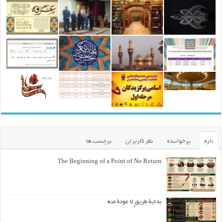
تازه
پرخواننده
نظر کاربران
برچسب ها
The Beginning of a Point of No Return
بداية طريقٍ لا عودة منه