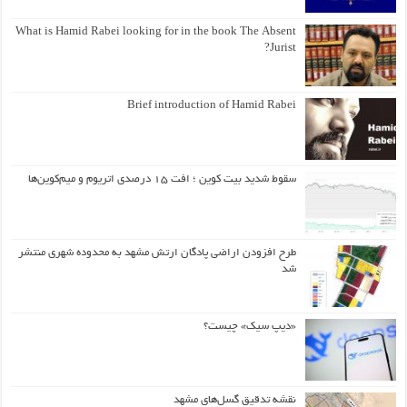
What is Hamid Rabei looking for in the book The Absent
Jurist?
Brief introduction of Hamid Rabei
سقوط شدید بیت کوین ؛ افت ۱۵ درصدی اتریوم و میم‌کوین‌ها
طرح افزودن اراضی پادگان ارتش مشهد به محدوده شهری منتشر
شد
«دیپ سیک» چیست؟
نقشه تدقیق گسل‌های مشهد