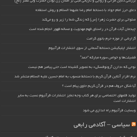
بررسی دلایل قرآنی و روایی و تاریخی مبنی بر امکان زن بودن حضرت ولی عصر (عج)
دعای حرز امام جواد با دستخط امام رضا علیهما السلام و روش استفاده
صلواتی برای حضرت زهرا (س) که زندگی شما را زیر و رو می‌کند
چیدمان آیات قرآن در راستای فهم مهدویت و مساله ظهور انجام شده است
گزارشی از موزه حرم بانوی کرامت
انتشار اپلیکیشن دستخط آسمانی از سوی انتشارات قرآنیوم
فضیلت‌ها و خواص سوره مبارکه “حمد”
نوحی که «دارِن آرونوفسکی» به تصویر کشیده است حتی پیامبر هم نیست
نرم افزار آنلاین قرآن کریم با دستخط منسوب به امام حسین علیه السلام منتشر شد
آیا شکل حروف هم در قرآن کریم حاوی پیام است ؟
تولید قلمهای اختصاصی برای هر کتاب وجه تمایز انتشارات قرآنیوم نسبت به سایر
انتشارات است
وبسایت قرآنیوم راه اندازی می شود
سیاسی – آکادمی رابعی