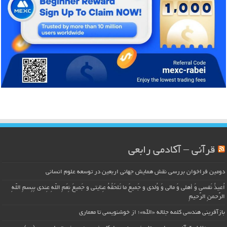
قرآنی – آکادمی رابعی
دومین فراخوان بررسی نقش همایش جهانی اربعین در توسعه علوم انسانی
اُعیذُ نَفسی وَ أهلی وَ مالی وَ وُلدی و جَمیعَ ما تَلحَقُهُ عِنایتی و جَمیعَ نِعَمِ اللّهِ عِندی بِبِسمِ اللّهِ
الرَّحمنِ الرَّحیمِ
بازآفرینی هندسی کلمه جلاله «الله»؛ از خوشنویسی تا معماری