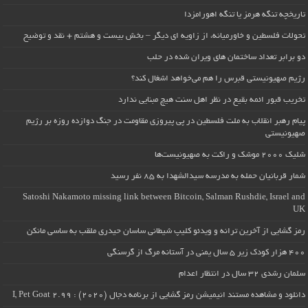
تاریخچه تنگه هرمز یا تنگه اهورامزدا
تحولات فلسطین و خاورمیانه، از زاویه ای دیگر – بخش بیست و هشتم + نقد و توضیح
دو برابر تعداد ساختمان های ویران شده در حلب
رژیم صهیونیستی قبرس را هم می‌خواهد اشغال کند؟
تخریب قبور ائمه بقیع در نظر اهل سنت هیچ مبنایی ندارد
پیام رهبر انقلاب به ملت فلسطین در پی پیروزی مقاومت در جنگ دوازده روزه بر رژیم
صهیونیستی
شلیک ۲۰۰۰ موشک و راکت به صهیونیست‌ها
شمار قربانیان حمله به مدرسه سیدالشهدا به ۸۵ نفر رسید
Satoshi Nakamoto missing link between Bitcoin, Salman Rushdie, Israel and
UK
رمز گشایی از آخرین ترانه و ویدئو کلیپ شیطانی ساسان حیدری ملقب به ساسی مانکن
۴۰۰ هزار کودک زیر ۵ سال یمنی در آستانه مرگ از گرسنگی
سلمان رشدی ۳۲ سال در انتظار اعدام
دانلود و مشاهده مستند انیمیشن رمز گشایی از برنامه دجال (۲۰۲۰) : I, Pet Goat 2.99