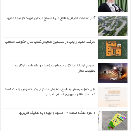
آغاز عملیات اجرائی تقاطع غیرهمسطح میدان شهید فهمیده مشهد
شرکت حمید رابعی در ششمین همایش کتاب سال حکومت اسلامی
تشریح ارتباط نمازگزار با حضرت زهرا در مقدمات ، ارکان و
تعقیبات نماز
متن کامل پرسش و پاسخ با هوش مصنوعی در خصوص ولایت فقیه
غایب در نظام جمهوری اسلامی ایران
دانلود نقشه منطقه ۱۲ مشهد (الهیه) به تفکیک کاربریها