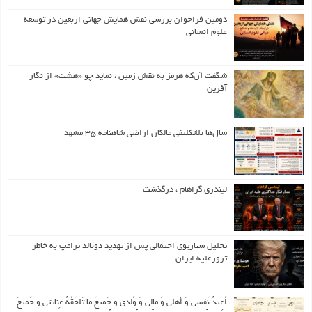
دومین فراخوان بررسی نقش همایش جهانی اربعین در توسعه
علوم انسانی
شگفت آن‌که هرمز به نقش زمین ، نماید چو «هشت» از نگار
آفرین
سال‌ها بلاتکلیفی مالکان اراضی شاهنامه ۳۵ مشهد
لیندزی گراهام ، درگذشت
تحلیل سناریوی احتمالی پس از تهدید دونالد ترامپ به خاطر
ترورعلیه ایران
اُعیذُ نَفسی وَ أهلی وَ مالی وَ وُلدی و جَمیعَ ما تَلحَقُهُ عِنایتی و جَمیعَ