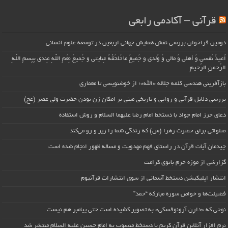
قرآنی – آکادمی رابعی
دومین فراخوان بررسی نقش همایش جهانی اربعین در توسعه علوم انسانی
اُعیذُ نَفسی وَ أهلی وَ مالی وَ وُلدی و جَمیعَ ما تَلحَقُهُ عِنایتی و جَمیعَ نِعَمِ اللّهِ عِندی بِبِسمِ اللّهِ
الرَّحمنِ الرَّحیمِ
بازآفرینی هندسی کلمه جلاله «الله»؛ از خوشنویسی تا معماری
بررسی دلایل قرآنی و روایی و تاریخی مبنی بر امکان زن بودن حضرت ولی عصر (عج)
دعای حرز امام جواد با دستخط امام رضا علیهما السلام و روش استفاده
صلواتی برای حضرت زهرا (س) که زندگی شما را زیر و رو می‌کند
چیدمان آیات قرآن در راستای فهم مهدویت و مساله ظهور انجام شده است
گزارشی از موزه حرم بانوی کرامت
انتشار اپلیکیشن دستخط آسمانی از سوی انتشارات قرآنیوم
فضیلت‌ها و خواص سوره مبارکه “حمد”
نوحی که «دارِن آرونوفسکی» به تصویر کشیده است حتی پیامبر هم نیست
نرم افزار آنلاین قرآن کریم با دستخط منسوب به امام حسین علیه السلام منتشر شد