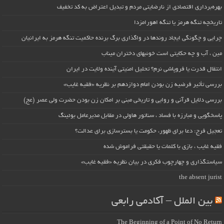
بهره‌برداری اقتصادی از نارضایتی مردم و تبدیل اعتراض به کد تخفیف
تاریخچه تنگه هرمز یا تنگه اهورامزدا
چرایی و چگونگی ایجاد روندها در واگذاری برگ برنده حاکمیت تنگه هرمز به ایرانیان
مین ، آب و چه حکایتی است خونبهای دختران میناب
انتقال قدرت یا فروپاشی نرم؟ تحلیل امنیتی آینده ولایت در ایران
بررسی تأثیر فرضیه زن بودن امام دوازدهم بر نظریه «فقیه غایب»
بررسی دلایل قرآنی و روایی و تاریخی مبنی بر امکان زن بودن حضرت ولی عصر (عج)
پاسخگویی و مبارزه با فساد ، سناتور هاولی در مقابل مدیرعامل بوئینگ
تعجیل فرج: دعا برای ظهور، حکومت یا بسترسازی برای عدالت؟
فقیه غایب ، بازی با کلمات یا حقیقتی فراموش شده
سیاستگذاری و چهارچوب فکری در بیان نظریه «فقیه غایب»
the absent jurist
بین الملل – آکادمی رابعی
The Beginning of a Point of No Return