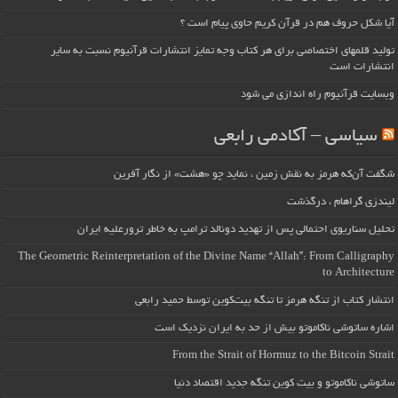
آیا شکل حروف هم در قرآن کریم حاوی پیام است ؟
تولید قلمهای اختصاصی برای هر کتاب وجه تمایز انتشارات قرآنیوم نسبت به سایر
انتشارات است
وبسایت قرآنیوم راه اندازی می شود
سیاسی – آکادمی رابعی
شگفت آن‌که هرمز به نقش زمین ، نماید چو «هشت» از نگار آفرین
لیندزی گراهام ، درگذشت
تحلیل سناریوی احتمالی پس از تهدید دونالد ترامپ به خاطر ترورعلیه ایران
The Geometric Reinterpretation of the Divine Name “Allah”: From Calligraphy
to Architecture
انتشار کتاب از تنگه هرمز تا تنگه بیت‌کوین توسط حمید رابعی
اشاره ساتوشی ناکاموتو بیش از حد به ایران نزدیک است
From the Strait of Hormuz to the Bitcoin Strait
ساتوشی ناکاموتو و بیت کوین تنگه جدید اقتصاد دنیا