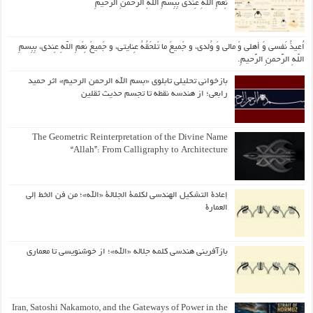
نِعَمِ اللّهِ عِندی بِبِسمِ اللّهِ الرَّحمنِ الرَّحیمِ
اُعیذُ نَفسی وَ أهلی وَ مالی وَ وُلدی، و جَمیعَ ما تَلحَقُهُ عِنایتی، و جَمیعَ نِعَمِ اللّهِ عِندی، بِبِسمِ
اللّهِ الرَّحمنِ الرَّحیمِ.
بازخوانی تحلیلی تابلوی «بسم الله الرحمن الرحیم» اثر حمید
رابعی؛ از هندسه نقطه تا تجسم حدیث ثقلین
The Geometric Reinterpretation of the Divine Name
“Allah”: From Calligraphy to Architecture
إعادة التشكيل الهندسي لكلمة الجلالة «الله»؛ من فن الخط إلى
العمارة
بازآفرینی هندسی کلمه جلاله «الله»؛ از خوشنویسی تا معماری
Iran, Satoshi Nakamoto, and the Gateways of Power in the