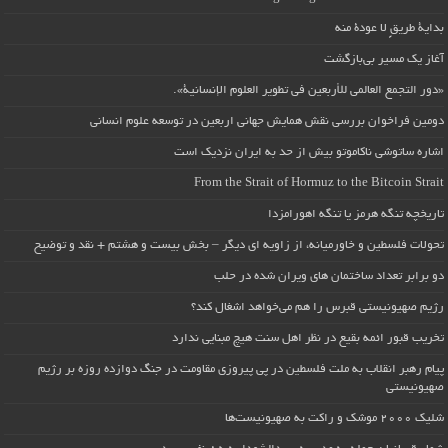
بداية طريقٍ لا عودة منه
آغاز یک مسیر بی‌بازگشت
«دور التجمع العالمي للأربعين في تطوير العلوم الإنسانية».
دومین فراخوان بررسی نقش همایش جهانی اربعین در توسعه علوم انسانی
اشاره ساتوشی ناکاموتو بیش از حد به ایران نزدیک است
From the Strait of Hormuz to the Bitcoin Strait
تاریخچه تنگه هرمز یا تنگه اهورامزدا
تحولات فلسطین و خاورمیانه، از زاویه ای دیگر – بخش بیست و هشتم + نقد و توضیح
دو برابر تعداد ساختمان های ویران شده در حلب
رژیم صهیونیستی قبرس را هم می‌خواهد اشغال کند؟
تخریب قبور ائمه بقیع در نظر اهل سنت هیچ مبنایی ندارد
پیام رهبر انقلاب به ملت فلسطین در پی پیروزی مقاومت در جنگ دوازده روزه بر رژیم
صهیونیستی
شلیک ۲۰۰۰ موشک و راکت به صهیونیست‌ها