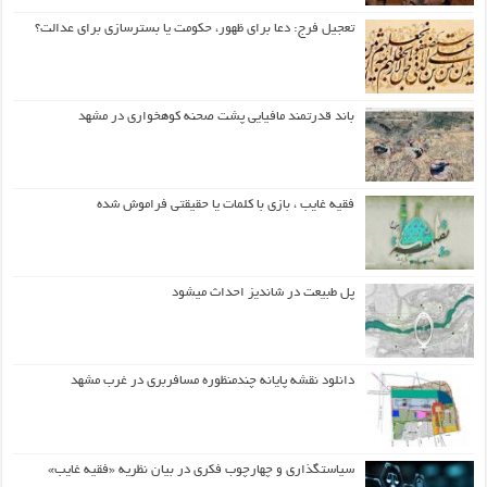
تعجیل فرج: دعا برای ظهور، حکومت یا بسترسازی برای عدالت؟
باند قدرتمند مافیایی پشت صحنه کوهخواری در مشهد
فقیه غایب ، بازی با کلمات یا حقیقتی فراموش شده
پل طبیعت در شاندیز احداث میشود
دانلود نقشه پایانه چندمنظوره مسافربری در غرب مشهد
سیاستگذاری و چهارچوب فکری در بیان نظریه «فقیه غایب»