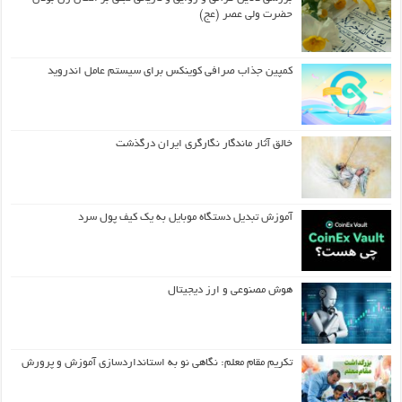
حضرت ولی عصر (عج)
کمپین جذاب صرافی کوینکس برای سیستم عامل اندروید
خالق آثار ماندگار نگارگری ایران درگذشت
آموزش تبدیل دستگاه موبایل به یک کیف‌ پول سرد
هوش مصنوعی و ارز دیجیتال
تکریم مقام معلم: نگاهی نو به استانداردسازی آموزش و پرورش