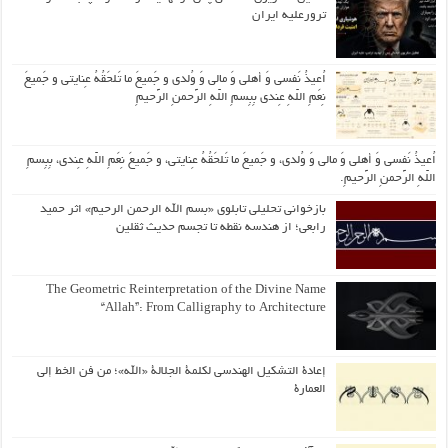
ترورعلیه ایران
اُعیذُ نَفسی وَ أهلی وَ مالی وَ وُلدی و جَمیعَ ما تَلحَقُهُ عِنایتی و جَمیعَ
نِعَمِ اللّهِ عِندی بِبِسمِ اللّهِ الرَّحمنِ الرَّحیمِ
اُعیذُ نَفسی وَ أهلی وَ مالی وَ وُلدی، و جَمیعَ ما تَلحَقُهُ عِنایتی، و جَمیعَ نِعَمِ اللّهِ عِندی، بِبِسمِ
اللّهِ الرَّحمنِ الرَّحیمِ.
بازخوانی تحلیلی تابلوی «بسم الله الرحمن الرحیم» اثر حمید
رابعی؛ از هندسه نقطه تا تجسم حدیث ثقلین
The Geometric Reinterpretation of the Divine Name
“Allah”: From Calligraphy to Architecture
إعادة التشكيل الهندسي لكلمة الجلالة «الله»؛ من فن الخط إلى
العمارة