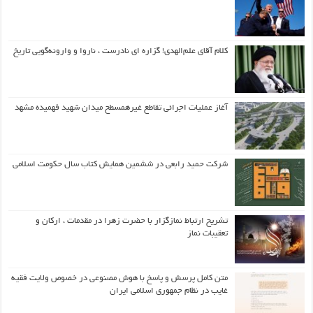
کلام آقای علم‌الهدی! گزاره ای نادرست ، ناروا و وارونه‌گویی تاریخ
آغاز عملیات اجرائی تقاطع غیرهمسطح میدان شهید فهمیده مشهد
شرکت حمید رابعی در ششمین همایش کتاب سال حکومت اسلامی
تشریح ارتباط نمازگزار با حضرت زهرا در مقدمات ، ارکان و
تعقیبات نماز
متن کامل پرسش و پاسخ با هوش مصنوعی در خصوص ولایت فقیه
غایب در نظام جمهوری اسلامی ایران