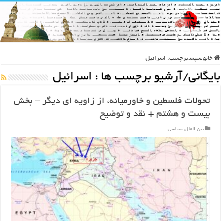
خانه
سپس
برچسب:
اسرائیل
بایگانی/آرشیو برچسب ها :
اسرائیل
تحولات فلسطین و خاورمیانه، از زاویه ای دیگر – بخش
بیست و هشتم + نقد و توضیح
بین الملل
,
سیاسی