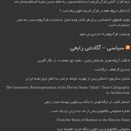
نرم افزار آنلاین قرآن کریم با دستخط منسوب به امام حسین علیه السلام منتشر شد
آیا شکل حروف هم در قرآن کریم حاوی پیام است ؟
تولید قلمهای اختصاصی برای هر کتاب وجه تمایز انتشارات قرآنیوم نسبت به سایر
انتشارات است
وبسایت قرآنیوم راه اندازی می شود
سیاسی – آکادمی رابعی
شگفت آن‌که هرمز به نقش زمین ، نماید چو «هشت» از نگار آفرین
لیندزی گراهام ، درگذشت
تحلیل سناریوی احتمالی پس از تهدید دونالد ترامپ به خاطر ترورعلیه ایران
The Geometric Reinterpretation of the Divine Name “Allah”: From Calligraphy
to Architecture
انتشار کتاب از تنگه هرمز تا تنگه بیت‌کوین توسط حمید رابعی
اشاره ساتوشی ناکاموتو بیش از حد به ایران نزدیک است
From the Strait of Hormuz to the Bitcoin Strait
ساتوشی ناکاموتو و بیت کوین تنگه جدید اقتصاد دنیا