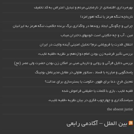
بهره‌برداری اقتصادی از نارضایتی مردم و تبدیل اعتراض به کد تخفیف
تاریخچه تنگه هرمز یا تنگه اهورامزدا
چرایی و چگونگی ایجاد روندها در واگذاری برگ برنده حاکمیت تنگه هرمز به ایرانیان
مین ، آب و چه حکایتی است خونبهای دختران میناب
انتقال قدرت یا فروپاشی نرم؟ تحلیل امنیتی آینده ولایت در ایران
بررسی تأثیر فرضیه زن بودن امام دوازدهم بر نظریه «فقیه غایب»
بررسی دلایل قرآنی و روایی و تاریخی مبنی بر امکان زن بودن حضرت ولی عصر (عج)
پاسخگویی و مبارزه با فساد ، سناتور هاولی در مقابل مدیرعامل بوئینگ
تعجیل فرج: دعا برای ظهور، حکومت یا بسترسازی برای عدالت؟
فقیه غایب ، بازی با کلمات یا حقیقتی فراموش شده
سیاستگذاری و چهارچوب فکری در بیان نظریه «فقیه غایب»
the absent jurist
بین الملل – آکادمی رابعی