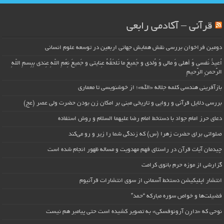
قرآنی – آکادمی رابعی
دومین فراخوان بررسی نقش همایش جهانی اربعین در توسعه علوم انسانی
اُعیذُ نَفسی وَ أهلی وَ مالی وَ وُلدی و جَمیعَ ما تَلحَقُهُ عِنایتی و جَمیعَ نِعَمِ اللّهِ عِندی بِبِسمِ اللّهِ
الرَّحمنِ الرَّحیمِ
بازآفرینی هندسی کلمه جلاله «الله»؛ از خوشنویسی تا معماری
بررسی دلایل قرآنی و روایی و تاریخی مبنی بر امکان زن بودن حضرت ولی عصر (عج)
دعای حرز امام جواد با دستخط امام رضا علیهما السلام و روش استفاده
صلواتی برای حضرت زهرا (س) که زندگی شما را زیر و رو می‌کند
چیدمان آیات قرآن در راستای فهم مهدویت و مساله ظهور انجام شده است
گزارشی از موزه حرم بانوی کرامت
انتشار اپلیکیشن دستخط آسمانی از سوی انتشارات قرآنیوم
فضیلت‌ها و خواص سوره مبارکه “حمد”
نوحی که «دارِن آرونوفسکی» به تصویر کشیده است حتی پیامبر هم نیست