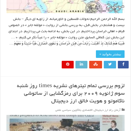
بسم الله الرحمن الرحیم تحولات فلسطین و خاورمیانه، از زاویه ای دیگر – بخش
بیست و هشتم در بخش قبل، به بررسی بخشی از روایت « موثقه جابر » در خصوص
قیام « اهالی خراسان پرداختیم. در این بخش، به ادامه بحث می پردازیم. در ابتدای
این بخش نیز، کمافی السابق، متن روایت « موثقه جابر » را عیناً ذکر می کنیم: « …
فَبَیْنَا هُمْ کَذَلِکَ إِذْ أَقْبَلَتْ رَایَاتٌ مِنْ قِبَلِ خُرَاسَانَ وَ تَطْوِی الْمَنَازِلَ طَیّاً حَثِیثاً وَ مَعَهُمْ …
بیشتر بخوانید »
لزوم بررسی تمام تیترهای نشریه times روز شنبه
سوم ژانویه ۲۰۰۹ برای رمزگشایی از ساتوشی
ناکاموتو و هویت خالق ارز دیجیتال
آرمان راه
,
ارز دیجیتال
,
اقتصادی
,
بلاکچین
,
سیاسی
,
علمی