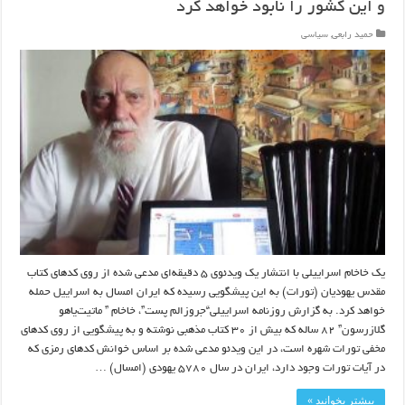
و این کشور را نابود خواهد کرد
حمید رابعی
,
سیاسی
یک خاخام اسراییلی با انتشار یک ویدئوی ۵ دقیقه‌ای مدعی شده از روی کدهای کتاب
مقدس یهودیان (تورات) به این پیشگویی رسیده که ایران امسال به اسراییل حمله
خواهد کرد. به گزارش روزنامه اسراییلی“جروزالم پست”، خاخام ” ماتیت‌یاهو
گلازرسون” ۸۲ ساله که بیش از ۳۰ کتاب مذهبی نوشته و به پیشگویی از روی کدهای
مخفی تورات شهره است، در این ویدئو مدعی شده بر اساس خوانش کدهای رمزی که
در آیات تورات وجود دارد، ایران در سال ۵۷۸۰ یهودی (امسال) …
بیشتر بخوانید »