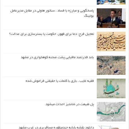
پاسخگویی و مبارزه با فساد ، سناتور هاولی در مقابل مدیرعامل
بوئینگ
تعجیل فرج: دعا برای ظهور، حکومت یا بسترسازی برای عدالت؟
باند قدرتمند مافیایی پشت صحنه کوهخواری در مشهد
فقیه غایب ، بازی با کلمات یا حقیقتی فراموش شده
پل طبیعت در شاندیز احداث میشود
دانلود نقشه پایانه چندمنظوره مسافربری در غرب مشهد