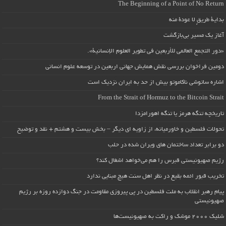
The Beginning of a Point of No Return
بداية طريقٍ لا عودة منه
آغاز یک مسیر بی‌بازگشت
«دور التجمع العالمي للأربعين في تطوير العلوم الإنسانية».
دومین فراخوان بررسی نقش همایش جهانی اربعین در توسعه علوم انسانی
اشاره ساتوشی ناکاموتو بیش از حد به ایران نزدیک است
From the Strait of Hormuz to the Bitcoin Strait
تاریخچه تنگه هرمز یا تنگه اهورامزدا
تحولات فلسطین و خاورمیانه، از زاویه ای دیگر – بخش بیست و هشتم + نقد و توضیح
دو برابر تعداد ساختمان های ویران شده در حلب
رژیم صهیونیستی قبرس را هم می‌خواهد اشغال کند؟
تخریب قبور ائمه بقیع در نظر اهل سنت هیچ مبنایی ندارد
پیام رهبر انقلاب به ملت فلسطین در پی پیروزی مقاومت در جنگ دوازده روزه بر رژیم
صهیونیستی
شلیک ۲۰۰۰ موشک و راکت به صهیونیست‌ها