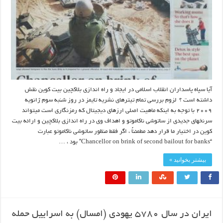
آیا سپاه پاسداران انقلاب اسلامی در ایجاد و راه اندازی بلاکچین بیت کوین نقش
داشته است ؟ لزوم بررسی تمام تیترهای نشریه تایمز در روز شنبه سوم ژانویه
۲۰۰۹ با توجه به اینکه ماهیت اصلی ارزهای دیجیتال که رمزنگاری است میتواند
سرنخهای جدیدی از ساتوشی ناکاموتو و اهداف وی در راه اندازی بلاکچین و ارائه بیت
کوین در اختیار ما قرار دهد مطمئناً ، اگر فقط منظور ساتوشی ناکاموتو عبارت
“Chancellor on brink of second bailout for banks” بود ، …
بیشتر بخوانید »
ایران در سال ۵۷۸۰ یهودی (امسال) به اسراییل حمله