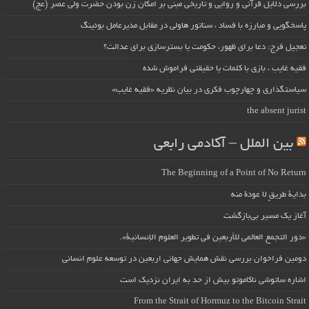
بررسی دلایل قرآنی و روایی و تاریخی مبنی بر امکان زن بودن حضرت ولی عصر (عج)
پاسخگویی و مبارزه با فساد ، سناتور هاولی در مقابل مدیرعامل بوئینگ
تعجیل فرج: دعا برای ظهور، حکومت یا بسترسازی برای عدالت؟
فقیه غایب ، بازی با کلمات یا حقیقتی فراموش شده
سیاستگذاری و چهارچوب فکری در بیان نظریه «فقیه غایب»
the absent jurist
بین الملل – آکادمی رابعی
The Beginning of a Point of No Return
بداية طريقٍ لا عودة منه
آغاز یک مسیر بی‌بازگشت
«دور التجمع العالمي للأربعين في تطوير العلوم الإنسانية».
دومین فراخوان بررسی نقش همایش جهانی اربعین در توسعه علوم انسانی
اشاره ساتوشی ناکاموتو بیش از حد به ایران نزدیک است
From the Strait of Hormuz to the Bitcoin Strait