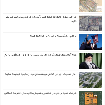
طراحی شهری محدوده قلعه وکیل‌آباد ۸۵ درصد پیشرفت فیزیکی
دارد
ترامپ: بازگشتیم تا ایران را مواخذه کنیم
کلام آقای علم‌الهدی! گزاره ای نادرست ، ناروا و وارونه‌گویی تاریخ
آغاز عملیات اجرائی تقاطع غیرهمسطح میدان شهید فهمیده مشهد
شرکت حمید رابعی در ششمین همایش کتاب سال حکومت اسلامی