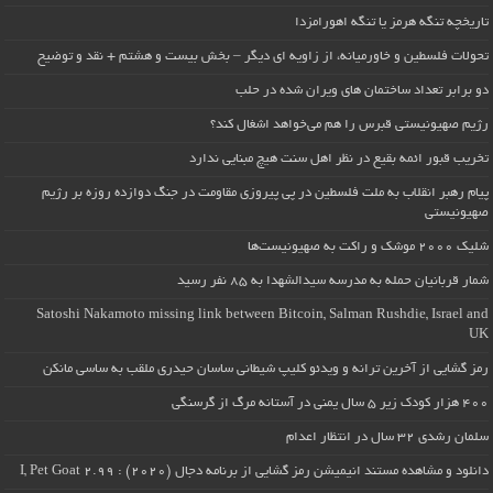
تاریخچه تنگه هرمز یا تنگه اهورامزدا
تحولات فلسطین و خاورمیانه، از زاویه ای دیگر – بخش بیست و هشتم + نقد و توضیح
دو برابر تعداد ساختمان های ویران شده در حلب
رژیم صهیونیستی قبرس را هم می‌خواهد اشغال کند؟
تخریب قبور ائمه بقیع در نظر اهل سنت هیچ مبنایی ندارد
پیام رهبر انقلاب به ملت فلسطین در پی پیروزی مقاومت در جنگ دوازده روزه بر رژیم
صهیونیستی
شلیک ۲۰۰۰ موشک و راکت به صهیونیست‌ها
شمار قربانیان حمله به مدرسه سیدالشهدا به ۸۵ نفر رسید
Satoshi Nakamoto missing link between Bitcoin, Salman Rushdie, Israel and
UK
رمز گشایی از آخرین ترانه و ویدئو کلیپ شیطانی ساسان حیدری ملقب به ساسی مانکن
۴۰۰ هزار کودک زیر ۵ سال یمنی در آستانه مرگ از گرسنگی
سلمان رشدی ۳۲ سال در انتظار اعدام
دانلود و مشاهده مستند انیمیشن رمز گشایی از برنامه دجال (۲۰۲۰) : I, Pet Goat 2.99