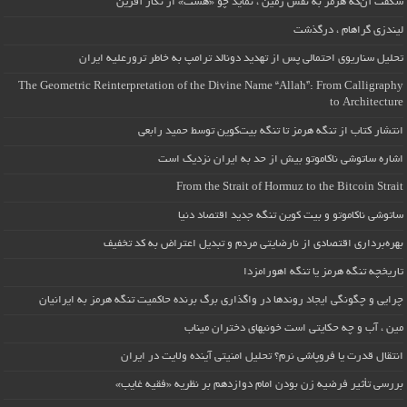
شگفت آن‌که هرمز به نقش زمین ، نماید چو «هشت» از نگار آفرین
لیندزی گراهام ، درگذشت
تحلیل سناریوی احتمالی پس از تهدید دونالد ترامپ به خاطر ترورعلیه ایران
The Geometric Reinterpretation of the Divine Name “Allah”: From Calligraphy
to Architecture
انتشار کتاب از تنگه هرمز تا تنگه بیت‌کوین توسط حمید رابعی
اشاره ساتوشی ناکاموتو بیش از حد به ایران نزدیک است
From the Strait of Hormuz to the Bitcoin Strait
ساتوشی ناکاموتو و بیت کوین تنگه جدید اقتصاد دنیا
بهره‌برداری اقتصادی از نارضایتی مردم و تبدیل اعتراض به کد تخفیف
تاریخچه تنگه هرمز یا تنگه اهورامزدا
چرایی و چگونگی ایجاد روندها در واگذاری برگ برنده حاکمیت تنگه هرمز به ایرانیان
مین ، آب و چه حکایتی است خونبهای دختران میناب
انتقال قدرت یا فروپاشی نرم؟ تحلیل امنیتی آینده ولایت در ایران
بررسی تأثیر فرضیه زن بودن امام دوازدهم بر نظریه «فقیه غایب»