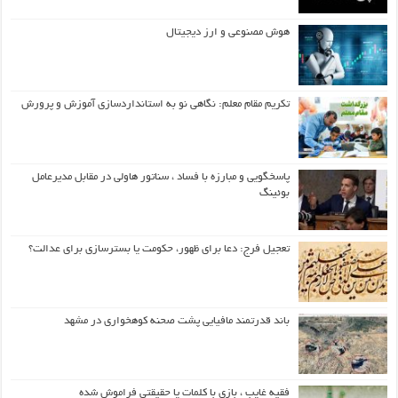
هوش مصنوعی و ارز دیجیتال
تکریم مقام معلم: نگاهی نو به استانداردسازی آموزش و پرورش
پاسخگویی و مبارزه با فساد ، سناتور هاولی در مقابل مدیرعامل
بوئینگ
تعجیل فرج: دعا برای ظهور، حکومت یا بسترسازی برای عدالت؟
باند قدرتمند مافیایی پشت صحنه کوهخواری در مشهد
فقیه غایب ، بازی با کلمات یا حقیقتی فراموش شده