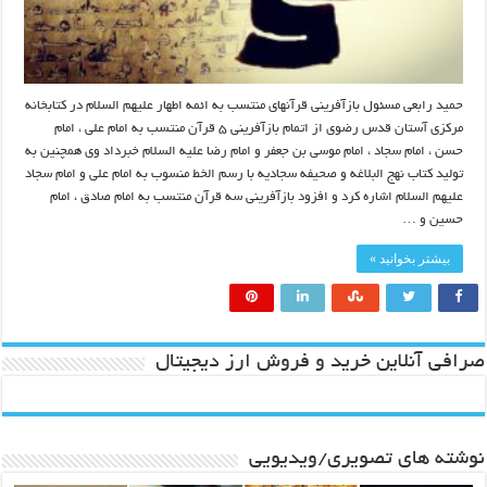
حمید رابعی مسئول بازآفرینی قرآنهای منتسب به ائمه اطهار علیهم السلام در کتابخانه
مرکزی آستان قدس رضوی از اتمام بازآفرینی ۵ قرآن منتسب به امام علی ، امام
حسن ، امام سجاد ، امام موسی بن جعفر و امام رضا علیه السلام خبرداد وی همچنین به
تولید کتاب نهج البلاغه و صحیفه سجادیه با رسم الخط منسوب به امام علی و امام سجاد
علیهم السلام اشاره کرد و افزود بازآفرینی سه قرآن منتسب به امام صادق ، امام
حسین و …
بیشتر بخوانید »
صرافی آنلاین خرید و فروش ارز دیجیتال
نوشته های تصویری/ویدیویی