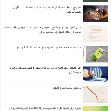
تشریح ارتباط نمازگزار با حضرت زهرا در مقدمات ، ارکان و
تعقیبات نماز
متن کامل پرسش و پاسخ با هوش مصنوعی در خصوص ولایت فقیه
غایب در نظام جمهوری اسلامی ایران
دانلود نقشه منطقه ۱۲ مشهد (الهیه) به تفکیک کاربریها
حق مالکانه یک معلم از دارایی‌های ملکی و مالی صندوق ذخیره
فرهنگیان
دانلود نقشه مترو گلبهار
شهرداری مشهد طرح تفصیلی سه‌راه شاهنامه تا پل کشف‌رود را