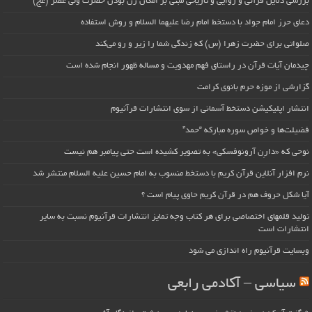
بررسی دلایل قرآنی و روایی و تاریخی مبنی بر امکان زن بودن حضرت ولی عصر (عج)
دعای حرز امام جواد با دستخط امام رضا علیهما السلام و روش استفاده
صلواتی برای حضرت زهرا (س) که زندگی شما را زیر و رو می‌کند
چیدمان آیات قرآن در راستای فهم مهدویت و مساله ظهور انجام شده است
گزارشی از موزه حرم بانوی کرامت
انتشار اپلیکیشن دستخط آسمانی از سوی انتشارات قرآنیوم
فضیلت‌ها و خواص سوره مبارکه “حمد”
نوحی که «دارِن آرونوفسکی» به تصویر کشیده است حتی پیامبر هم نیست
نرم افزار آنلاین قرآن کریم با دستخط منسوب به امام حسین علیه السلام منتشر شد
آیا شکل حروف هم در قرآن کریم حاوی پیام است ؟
تولید قلمهای اختصاصی برای هر کتاب وجه تمایز انتشارات قرآنیوم نسبت به سایر
انتشارات است
وبسایت قرآنیوم راه اندازی می شود
سیاسی – آکادمی رابعی