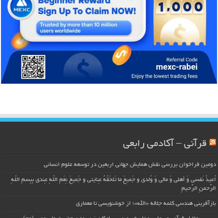
قرآنی – آکادمی رابعی
دومین فراخوان بررسی نقش همایش جهانی اربعین در توسعه علوم انسانی
اُعیذُ نَفسی وَ أهلی وَ مالی وَ وُلدی و جَمیعَ ما تَلحَقُهُ عِنایتی و جَمیعَ نِعَمِ اللّهِ عِندی بِبِسمِ اللّهِ
الرَّحمنِ الرَّحیمِ
بازآفرینی هندسی کلمه جلاله «الله»؛ از خوشنویسی تا معماری