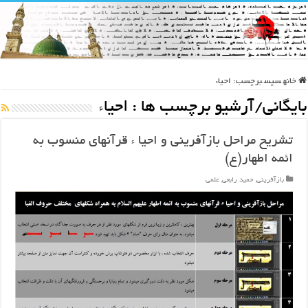
خانه
سپس
برچسب:
احیاء
بایگانی/آرشیو برچسب ها :
احیاء
تشریح مراحل بازآفرینی و احیا ء قرآنهای منسوب به
ائمه اطهار(ع)
بازآفرینی
,
حمید رابعی
,
علمی