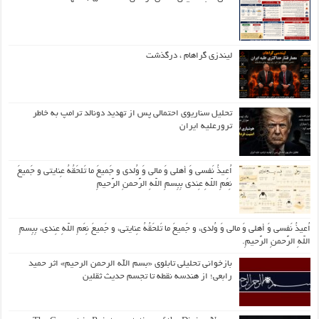
لیندزی گراهام ، درگذشت
تحلیل سناریوی احتمالی پس از تهدید دونالد ترامپ به خاطر
ترورعلیه ایران
اُعیذُ نَفسی وَ أهلی وَ مالی وَ وُلدی و جَمیعَ ما تَلحَقُهُ عِنایتی و جَمیعَ
نِعَمِ اللّهِ عِندی بِبِسمِ اللّهِ الرَّحمنِ الرَّحیمِ
اُعیذُ نَفسی وَ أهلی وَ مالی وَ وُلدی، و جَمیعَ ما تَلحَقُهُ عِنایتی، و جَمیعَ نِعَمِ اللّهِ عِندی، بِبِسمِ
اللّهِ الرَّحمنِ الرَّحیمِ.
بازخوانی تحلیلی تابلوی «بسم الله الرحمن الرحیم» اثر حمید
رابعی؛ از هندسه نقطه تا تجسم حدیث ثقلین