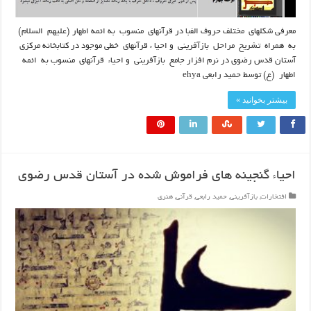
معرفی شکلهای مختلف حروف الفبا در قرآنهای منسوب به ائمه اطهار (علیهم السلام)
به همراه تشریح مراحل بازآفرینی و احیا ء قرآنهای خطی موجود در کتابخانه مرکزی
آستان قدس رضوی در نرم افزار جامع بازآفرینی و احیاء قرآنهای منسوب به ائمه
اطهار (ع) توسط حمید رابعی ehya
بیشتر بخوانید »
احیاء گنجینه های فراموش شده در آستان قدس رضوی
افتخارات
,
بازآفرینی
,
حمید رابعی
,
قرآنی
,
هنری