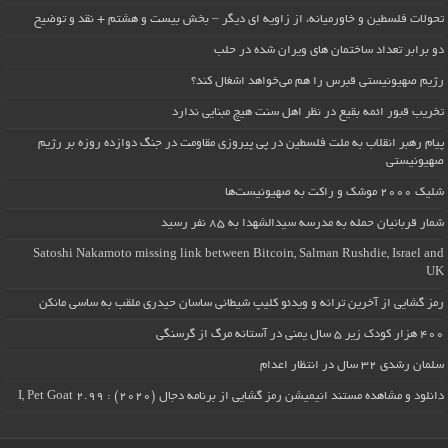
تحولات فلسطین و خاورمیانه، از زاویه ای دیگر – بخش بیست و هشتم + نقد و توضیح
دو برابر تعداد ساختمان های ویران شده در حلب
رژیم صهیونیستی قبرس را هم می‌خواهد اشغال کند؟
تخریب قبور ائمه بقیع در نظر اهل سنت هیچ مبنایی ندارد
پیام رهبر انقلاب به ملت فلسطین در پی پیروزی مقاومت در جنگ دوازده روزه بر رژیم
صهیونیستی
شلیک ۲۰۰۰ موشک و راکت به صهیونیست‌ها
شمار قربانیان حمله به مدرسه سیدالشهدا به ۸۵ نفر رسید
Satoshi Nakamoto missing link between Bitcoin, Salman Rushdie, Israel and
UK
رمز گشایی از آخرین ترانه و ویدئو کلیپ شیطانی ساسان حیدری ملقب به ساسی مانکن
۴۰۰ هزار کودک زیر ۵ سال یمنی در آستانه مرگ از گرسنگی
سلمان رشدی ۳۲ سال در انتظار اعدام
دانلود و مشاهده مستند انیمیشن رمز گشایی از برنامه دجال (۲۰۲۰) : I, Pet Goat 2.99