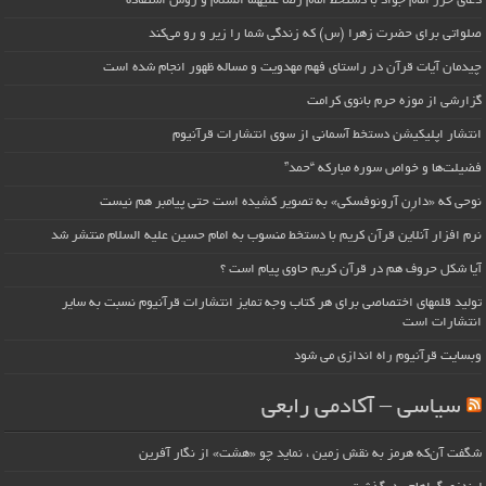
دعای حرز امام جواد با دستخط امام رضا علیهما السلام و روش استفاده
صلواتی برای حضرت زهرا (س) که زندگی شما را زیر و رو می‌کند
چیدمان آیات قرآن در راستای فهم مهدویت و مساله ظهور انجام شده است
گزارشی از موزه حرم بانوی کرامت
انتشار اپلیکیشن دستخط آسمانی از سوی انتشارات قرآنیوم
فضیلت‌ها و خواص سوره مبارکه “حمد”
نوحی که «دارِن آرونوفسکی» به تصویر کشیده است حتی پیامبر هم نیست
نرم افزار آنلاین قرآن کریم با دستخط منسوب به امام حسین علیه السلام منتشر شد
آیا شکل حروف هم در قرآن کریم حاوی پیام است ؟
تولید قلمهای اختصاصی برای هر کتاب وجه تمایز انتشارات قرآنیوم نسبت به سایر
انتشارات است
وبسایت قرآنیوم راه اندازی می شود
سیاسی – آکادمی رابعی
شگفت آن‌که هرمز به نقش زمین ، نماید چو «هشت» از نگار آفرین