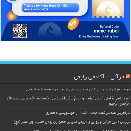
قرآنی – آکادمی رابعی
دومین فراخوان بررسی نقش همایش جهانی اربعین در توسعه علوم انسانی
اُعیذُ نَفسی وَ أهلی وَ مالی وَ وُلدی و جَمیعَ ما تَلحَقُهُ عِنایتی و جَمیعَ نِعَمِ اللّهِ عِندی بِبِسمِ اللّهِ
الرَّحمنِ الرَّحیمِ
بازآفرینی هندسی کلمه جلاله «الله»؛ از خوشنویسی تا معماری
بررسی دلایل قرآنی و روایی و تاریخی مبنی بر امکان زن بودن حضرت ولی عصر (عج)