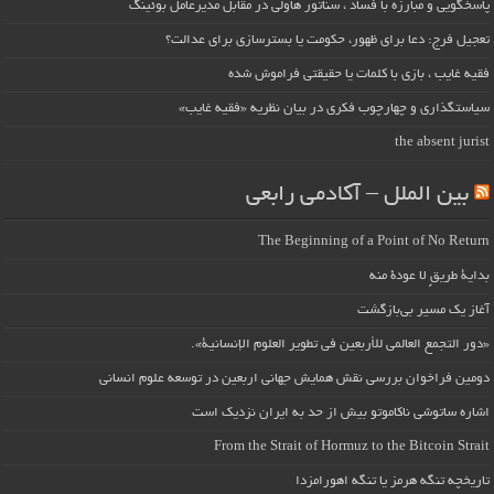
پاسخگویی و مبارزه با فساد ، سناتور هاولی در مقابل مدیرعامل بوئینگ
تعجیل فرج: دعا برای ظهور، حکومت یا بسترسازی برای عدالت؟
فقیه غایب ، بازی با کلمات یا حقیقتی فراموش شده
سیاستگذاری و چهارچوب فکری در بیان نظریه «فقیه غایب»
the absent jurist
بین الملل – آکادمی رابعی
The Beginning of a Point of No Return
بداية طريقٍ لا عودة منه
آغاز یک مسیر بی‌بازگشت
«دور التجمع العالمي للأربعين في تطوير العلوم الإنسانية».
دومین فراخوان بررسی نقش همایش جهانی اربعین در توسعه علوم انسانی
اشاره ساتوشی ناکاموتو بیش از حد به ایران نزدیک است
From the Strait of Hormuz to the Bitcoin Strait
تاریخچه تنگه هرمز یا تنگه اهورامزدا