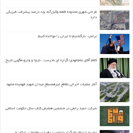
طراحی شهری محدوده قلعه وکیل‌آباد ۸۵ درصد پیشرفت فیزیکی
دارد
ترامپ: بازگشتیم تا ایران را مواخذه کنیم
کلام آقای علم‌الهدی! گزاره ای نادرست ، ناروا و وارونه‌گویی تاریخ
آغاز عملیات اجرائی تقاطع غیرهمسطح میدان شهید فهمیده مشهد
شرکت حمید رابعی در ششمین همایش کتاب سال حکومت اسلامی
تشریح ارتباط نمازگزار با حضرت زهرا در مقدمات ، ارکان و