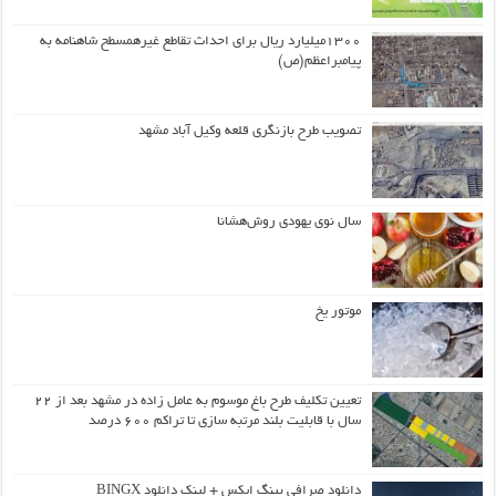
۱۳۰۰میلیارد ریال برای احداث تقاطع غیرهمسطح شاهنامه به
پیامبراعظم(ص)
تصویب طرح بازنگری قلعه وکیل آباد مشهد
سال نوی یهودی روش‌هشانا
موتور یخ
تعیین تکلیف طرح باغ موسوم به عامل زاده در مشهد بعد از ۲۲
سال با قابلیت بلند مرتبه سازی تا تراکم ۶۰۰ درصد
دانلود صرافی بینگ ایکس + لینک دانلود BINGX