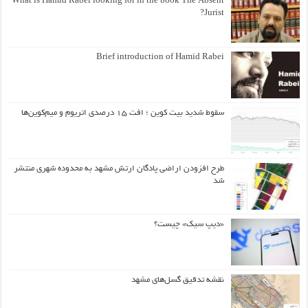
What is Hamid Rabei looking for in the book The Absent
Jurist?
Brief introduction of Hamid Rabei
سقوط شدید بیت کوین ؛ افت ۱۵ درصدی اتریوم و میم‌کوین‌ها
طرح افزودن اراضی پادگان ارتش مشهد به محدوده شهری منتشر
شد
«دیپ سیک» چیست؟
نقشه تدقیق گسل‌های مشهد