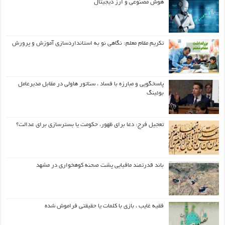
هوش مصنوعی و ارز دیجیتال
تکریم مقام معلم: نگاهی نو به استانداردسازی آموزش و پرورش
پاسخگویی و مبارزه با فساد ، سناتور هاولی در مقابل مدیرعامل
بوئینگ
تعجیل فرج: دعا برای ظهور، حکومت یا بسترسازی برای عدالت؟
باند قدرتمند مافیایی پشت صحنه کوهخواری در مشهد
فقیه غایب ، بازی با کلمات یا حقیقتی فراموش شده