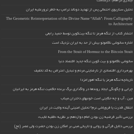
لیندزی گراهام ، درگذشت
تحلیل سناریوی احتمالی پس از تهدید دونالد ترامپ به خاطر ترورعلیه ایران
The Geometric Reinterpretation of the Divine Name “Allah”: From Calligraphy
to Architecture
انتشار کتاب از تنگه هرمز تا تنگه بیت‌کوین توسط حمید رابعی
اشاره ساتوشی ناکاموتو بیش از حد به ایران نزدیک است
From the Strait of Hormuz to the Bitcoin Strait
ساتوشی ناکاموتو و بیت کوین تنگه جدید اقتصاد دنیا
بهره‌برداری اقتصادی از نارضایتی مردم و تبدیل اعتراض به کد تخفیف
تاریخچه تنگه هرمز یا تنگه اهورامزدا
چرایی و چگونگی ایجاد روندها در واگذاری برگ برنده حاکمیت تنگه هرمز به ایرانیان
مین ، آب و چه حکایتی است خونبهای دختران میناب
انتقال قدرت یا فروپاشی نرم؟ تحلیل امنیتی آینده ولایت در ایران
بررسی تأثیر فرضیه زن بودن امام دوازدهم بر نظریه «فقیه غایب»
بررسی دلایل قرآنی و روایی و تاریخی مبنی بر امکان زن بودن حضرت ولی عصر (عج)