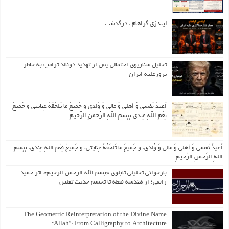
لیندزی گراهام ، درگذشت
تحلیل سناریوی احتمالی پس از تهدید دونالد ترامپ به خاطر
ترورعلیه ایران
اُعیذُ نَفسی وَ أهلی وَ مالی وَ وُلدی و جَمیعَ ما تَلحَقُهُ عِنایتی و جَمیعَ
نِعَمِ اللّهِ عِندی بِبِسمِ اللّهِ الرَّحمنِ الرَّحیمِ
اُعیذُ نَفسی وَ أهلی وَ مالی وَ وُلدی، و جَمیعَ ما تَلحَقُهُ عِنایتی، و جَمیعَ نِعَمِ اللّهِ عِندی، بِبِسمِ
اللّهِ الرَّحمنِ الرَّحیمِ.
بازخوانی تحلیلی تابلوی «بسم الله الرحمن الرحیم» اثر حمید
رابعی؛ از هندسه نقطه تا تجسم حدیث ثقلین
The Geometric Reinterpretation of the Divine Name
“Allah”: From Calligraphy to Architecture