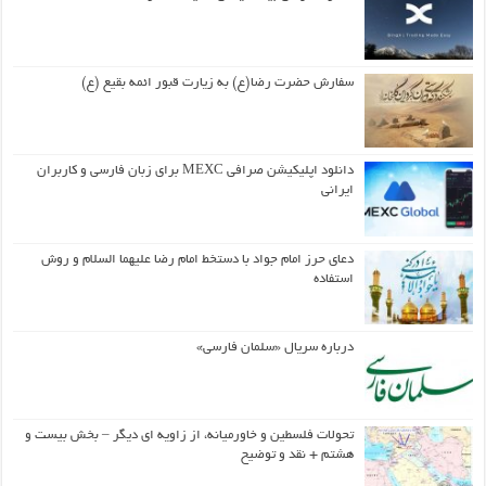
سفارش حضرت رضا(ع) به زیارت قبور ائمه بقیع (ع)
دانلود اپلیکیشن صرافی MEXC برای زبان فارسی و کاربران
ایرانی
دعای حرز امام جواد با دستخط امام رضا علیهما السلام و روش
استفاده
درباره سریال «سلمان فارسی»
تحولات فلسطین و خاورمیانه، از زاویه ای دیگر – بخش بیست و
هشتم + نقد و توضیح