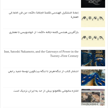
إعادة التشكيل الهندسي لكلمة الجلالة «الله»؛ من فن الخط إلى
العمارة
بازآفرینی هندسی کلمه جلاله «الله»؛ از خوشنویسی تا معماری
Iran, Satoshi Nakamoto, and the Gateways of Power in the
Twenty-First Century
انتشار کتاب از تنگه هرمز تا تنگه بیت‌کوین توسط حمید رابعی
اشاره ساتوشی ناکاموتو بیش از حد به ایران نزدیک است