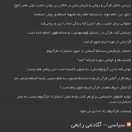
بررسی دلایل قرآنی و روایی و تاریخی مبنی بر امکان زن بودن حضرت ولی عصر (عج)
دعای حرز امام جواد با دستخط امام رضا علیهما السلام و روش استفاده
صلواتی برای حضرت زهرا (س) که زندگی شما را زیر و رو می‌کند
چیدمان آیات قرآن در راستای فهم مهدویت و مساله ظهور انجام شده است
گزارشی از موزه حرم بانوی کرامت
انتشار اپلیکیشن دستخط آسمانی از سوی انتشارات قرآنیوم
فضیلت‌ها و خواص سوره مبارکه “حمد”
نوحی که «دارِن آرونوفسکی» به تصویر کشیده است حتی پیامبر هم نیست
نرم افزار آنلاین قرآن کریم با دستخط منسوب به امام حسین علیه السلام منتشر شد
آیا شکل حروف هم در قرآن کریم حاوی پیام است ؟
تولید قلمهای اختصاصی برای هر کتاب وجه تمایز انتشارات قرآنیوم نسبت به سایر
انتشارات است
وبسایت قرآنیوم راه اندازی می شود
سیاسی – آکادمی رابعی