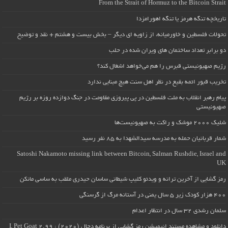
From the Strait of Hormuz to the Bitcoin Strait
تاریخچه تنگه هرمز یا تنگه اهورامزدا
تحولات فلسطین و خاورمیانه، از زاویه ای دیگر – بخش بیست و هشتم + نقد و توضیح
دو برابر تعداد ساختمان های ویران شده در حلب
رژیم صهیونیستی قبرس را هم می‌خواهد اشغال کند؟
تخریب قبور ائمه بقیع در نظر اهل سنت هیچ مبنایی ندارد
پیام رهبر انقلاب به ملت فلسطین در پی پیروزی مقاومت در جنگ دوازده روزه بر رژیم
صهیونیستی
شلیک ۲۰۰۰ موشک و راکت به صهیونیست‌ها
شمار قربانیان حمله به مدرسه سیدالشهدا به ۸۵ نفر رسید
Satoshi Nakamoto missing link between Bitcoin, Salman Rushdie, Israel and
UK
رمز گشایی از آخرین ترانه و ویدئو کلیپ شیطانی ساسان حیدری ملقب به ساسی مانکن
۴۰۰ هزار کودک زیر ۵ سال یمنی در آستانه مرگ از گرسنگی
سلمان رشدی ۳۲ سال در انتظار اعدام
دانلود و مشاهده مستند انیمیشن رمز گشایی از برنامه دجال (۲۰۲۰) : I, Pet Goat 2.99