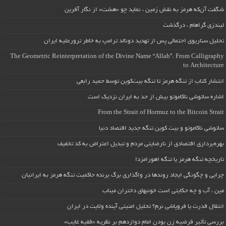
شگفت آن‌که هرمز به نقش زمین ، نماید چو «هشت» از نگار آفرین
لیندزی گراهام ، درگذشت
تحلیل سناریوی احتمالی پس از تهدید دونالد ترامپ به خاطر ترورعلیه ایران
The Geometric Reinterpretation of the Divine Name “Allah”: From Calligraphy
to Architecture
انتشار کتاب از تنگه هرمز تا تنگه بیت‌کوین توسط حمید رابعی
اشاره ساتوشی ناکاموتو بیش از حد به ایران نزدیک است
From the Strait of Hormuz to the Bitcoin Strait
ساتوشی ناکاموتو و بیت کوین تنگه جدید اقتصاد دنیا
بهره‌برداری اقتصادی از نارضایتی مردم و تبدیل اعتراض به کد تخفیف
تاریخچه تنگه هرمز یا تنگه اهورامزدا
چرایی و چگونگی ایجاد روندها در واگذاری برگ برنده حاکمیت تنگه هرمز به ایرانیان
مین ، آب و چه حکایتی است خونبهای دختران میناب
انتقال قدرت یا فروپاشی نرم؟ تحلیل امنیتی آینده ولایت در ایران
بررسی تأثیر فرضیه زن بودن امام دوازدهم بر نظریه «فقیه غایب»