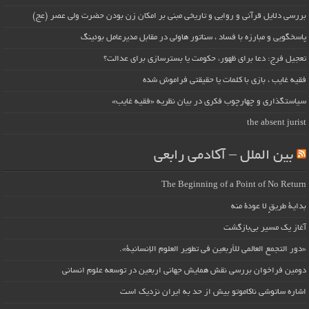
بررسی دلایل قرآنی و روایی و تاریخی مبنی بر امکان زن بودن حضرت ولی عصر (عج)
پاسخگویی و مبارزه با فساد ، سناتور هاولی در مقابل مدیرعامل بوئینگ
تعجیل فرج: دعا برای ظهور، حکومت یا بسترسازی برای عدالت؟
فقیه غایب ، بازی با کلمات یا حقیقتی فراموش شده
سیاستگذاری و چهارچوب فکری در بیان نظریه «فقیه غایب»
the absent jurist
بین الملل – آکادمی رابعی
The Beginning of a Point of No Return
بداية طريقٍ لا عودة منه
آغاز یک مسیر بی‌بازگشت
«دور التجمع العالمي للأربعين في تطوير العلوم الإنسانية».
دومین فراخوان بررسی نقش همایش جهانی اربعین در توسعه علوم انسانی
اشاره ساتوشی ناکاموتو بیش از حد به ایران نزدیک است