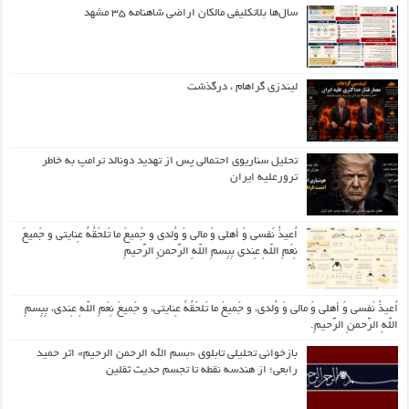
سال‌ها بلاتکلیفی مالکان اراضی شاهنامه ۳۵ مشهد
لیندزی گراهام ، درگذشت
تحلیل سناریوی احتمالی پس از تهدید دونالد ترامپ به خاطر
ترورعلیه ایران
اُعیذُ نَفسی وَ أهلی وَ مالی وَ وُلدی و جَمیعَ ما تَلحَقُهُ عِنایتی و جَمیعَ
نِعَمِ اللّهِ عِندی بِبِسمِ اللّهِ الرَّحمنِ الرَّحیمِ
اُعیذُ نَفسی وَ أهلی وَ مالی وَ وُلدی، و جَمیعَ ما تَلحَقُهُ عِنایتی، و جَمیعَ نِعَمِ اللّهِ عِندی، بِبِسمِ
اللّهِ الرَّحمنِ الرَّحیمِ.
بازخوانی تحلیلی تابلوی «بسم الله الرحمن الرحیم» اثر حمید
رابعی؛ از هندسه نقطه تا تجسم حدیث ثقلین