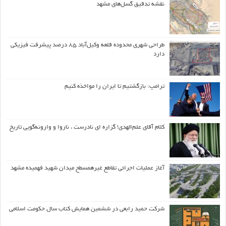
نقشه تدقیق گسل‌های مشهد
طراحی شهری محدوده قلعه وکیل‌آباد ۸۵ درصد پیشرفت فیزیکی
دارد
ترامپ: بازگشتیم تا ایران را مواخذه کنیم
کلام آقای علم‌الهدی! گزاره ای نادرست ، ناروا و وارونه‌گویی تاریخ
آغاز عملیات اجرائی تقاطع غیرهمسطح میدان شهید فهمیده مشهد
شرکت حمید رابعی در ششمین همایش کتاب سال حکومت اسلامی