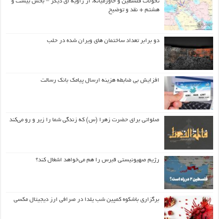
تحولات فلسطین و خاورمیانه، از زاویه ای دیگر – بخش بیست و
هشتم + نقد و توضیح
دو برابر تعداد ساختمان های ویران شده در حلب
افزایش بی ضابطه هزینه ارسال پیامک بانک رسالت
صلواتی برای حضرت زهرا (س) که زندگی شما را زیر و رو می‌کند
رژیم صهیونیستی قبرس را هم می‌خواهد اشغال کند؟
برگزاری باشکوه کمپین شب یلدا در صرافی ارز دیجیتال مکسی