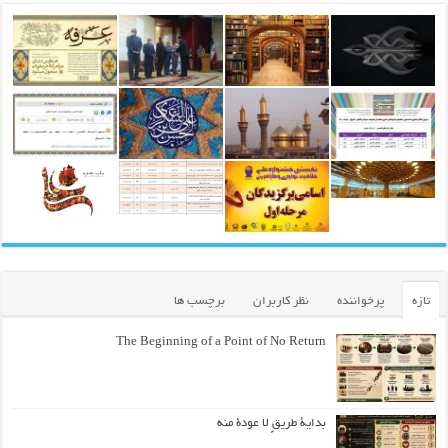
تازه
پرخواننده
نظر کاربران
برچسب ها
The Beginning of a Point of No Return
بداية طريقٍ لا عودة منه