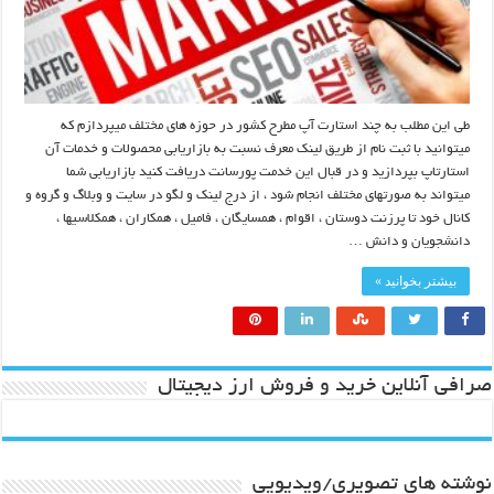
طی این مطلب به چند استارت آپ مطرح کشور در حوزه های مختلف میپردازم که
میتوانید با ثبت نام از طریق لینک معرف نسبت به بازاریابی محصولات و خدمات آن
استارتاپ بپردازید و در قبال این خدمت پورسانت دریافت کنید بازاریابی شما
میتواند به صورتهای مختلف انجام شود ، از درج لینک و لگو در سایت و وبلاگ و گروه و
کانال خود تا پرزنت دوستان ، اقوام ، همسایگان ، فامیل ، همکاران ، همکلاسیها ،
دانشجویان و دانش …
بیشتر بخوانید »
صرافی آنلاین خرید و فروش ارز دیجیتال
نوشته های تصویری/ویدیویی