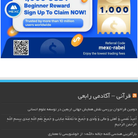
قرآنی – آکادمی رابعی
دومین فراخوان بررسی نقش همایش جهانی اربعین در توسعه علوم انسانی
اُعیذُ نَفسی وَ أهلی وَ مالی وَ وُلدی و جَمیعَ ما تَلحَقُهُ عِنایتی و جَمیعَ نِعَمِ اللّهِ عِندی بِبِسمِ اللّهِ
الرَّحمنِ الرَّحیمِ
بازآفرینی هندسی کلمه جلاله «الله»؛ از خوشنویسی تا معماری