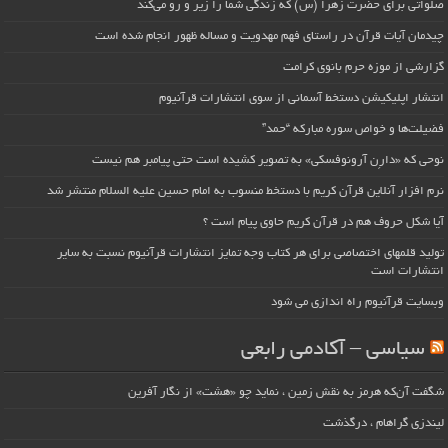
صلواتی برای حضرت زهرا (س) که زندگی شما را زیر و رو می‌کند
چیدمان آیات قرآن در راستای فهم مهدویت و مساله ظهور انجام شده است
گزارشی از موزه حرم بانوی کرامت
انتشار اپلیکیشن دستخط آسمانی از سوی انتشارات قرآنیوم
فضیلت‌ها و خواص سوره مبارکه “حمد”
نوحی که «دارِن آرونوفسکی» به تصویر کشیده است حتی پیامبر هم نیست
نرم افزار آنلاین قرآن کریم با دستخط منسوب به امام حسین علیه السلام منتشر شد
آیا شکل حروف هم در قرآن کریم حاوی پیام است ؟
تولید قلمهای اختصاصی برای هر کتاب وجه تمایز انتشارات قرآنیوم نسبت به سایر
انتشارات است
وبسایت قرآنیوم راه اندازی می شود
سیاسی – آکادمی رابعی
شگفت آن‌که هرمز به نقش زمین ، نماید چو «هشت» از نگار آفرین
لیندزی گراهام ، درگذشت