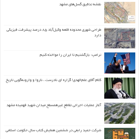
نقشه تدقیق گسل‌های مشهد
طراحی شهری محدوده قلعه وکیل‌آباد ۸۵ درصد پیشرفت فیزیکی
دارد
ترامپ: بازگشتیم تا ایران را مواخذه کنیم
کلام آقای علم‌الهدی! گزاره ای نادرست ، ناروا و وارونه‌گویی تاریخ
آغاز عملیات اجرائی تقاطع غیرهمسطح میدان شهید فهمیده مشهد
شرکت حمید رابعی در ششمین همایش کتاب سال حکومت اسلامی