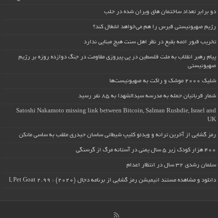
دو برابر تعداد ساختمان های ویران شده در حلب
رژیم صهیونیستی قبرس را هم می‌خواهد اشغال کند؟
تخریب قبور ائمه بقیع در نظر اهل سنت هیچ مبنایی ندارد
پیام رهبر انقلاب به ملت فلسطین در پی پیروزی مقاومت در جنگ دوازده روزه بر رژیم
صهیونیستی
شلیک ۲۰۰۰ موشک و راکت به صهیونیست‌ها
شمار قربانیان حمله به مدرسه سیدالشهدا به ۸۵ نفر رسید
Satoshi Nakamoto missing link between Bitcoin, Salman Rushdie, Israel and
UK
رمز گشایی از آخرین ترانه و ویدئو کلیپ شیطانی ساسان حیدری ملقب به ساسی مانکن
۴۰۰ هزار کودک زیر ۵ سال یمنی در آستانه مرگ از گرسنگی
سلمان رشدی ۳۲ سال در انتظار اعدام
دانلود و مشاهده مستند انیمیشن رمز گشایی از برنامه دجال (۲۰۲۰) : I, Pet Goat 2.99