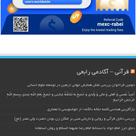
قرآنی – آکادمی رابعی
دومین فراخوان بررسی نقش همایش جهانی اربعین در توسعه علوم انسانی
اُعیذُ نَفسی وَ أهلی وَ مالی وَ وُلدی و جَمیعَ ما تَلحَقُهُ عِنایتی و جَمیعَ نِعَمِ اللّهِ عِندی بِبِسمِ اللّهِ
الرَّحمنِ الرَّحیمِ
بازآفرینی هندسی کلمه جلاله «الله»؛ از خوشنویسی تا معماری
بررسی دلایل قرآنی و روایی و تاریخی مبنی بر امکان زن بودن حضرت ولی عصر (عج)
دعای حرز امام جواد با دستخط امام رضا علیهما السلام و روش استفاده