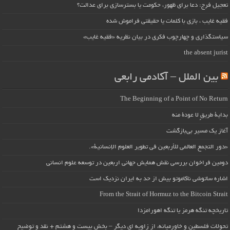
تعجیل فرج: دعا برای ظهور، حکومت یا بسترسازی برای عدالت؟
فقیه غایب ، بازی با کلمات یا حقیقتی فراموش شده
سیاستگذاری و چهارچوب فکری در بیان نظریه «فقیه غایب»
the absent jurist
بین الملل – آکادمی رابعی
The Beginning of a Point of No Return
بداية طريقٍ لا عودة منه
آغاز یک مسیر بی‌بازگشت
«دور التجمع العالمي للأربعين في تطوير العلوم الإنسانية».
دومین فراخوان بررسی نقش همایش جهانی اربعین در توسعه علوم انسانی
اشاره ساتوشی ناکاموتو بیش از حد به ایران نزدیک است
From the Strait of Hormuz to the Bitcoin Strait
تاریخچه تنگه هرمز یا تنگه اهورامزدا
تحولات فلسطین و خاورمیانه، از زاویه ای دیگر – بخش بیست و هشتم + نقد و توضیح