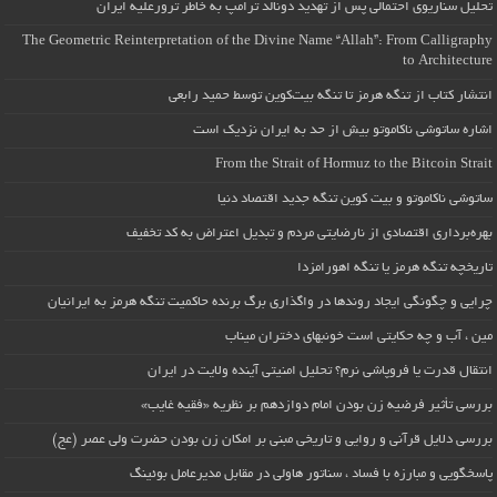
تحلیل سناریوی احتمالی پس از تهدید دونالد ترامپ به خاطر ترورعلیه ایران
The Geometric Reinterpretation of the Divine Name “Allah”: From Calligraphy
to Architecture
انتشار کتاب از تنگه هرمز تا تنگه بیت‌کوین توسط حمید رابعی
اشاره ساتوشی ناکاموتو بیش از حد به ایران نزدیک است
From the Strait of Hormuz to the Bitcoin Strait
ساتوشی ناکاموتو و بیت کوین تنگه جدید اقتصاد دنیا
بهره‌برداری اقتصادی از نارضایتی مردم و تبدیل اعتراض به کد تخفیف
تاریخچه تنگه هرمز یا تنگه اهورامزدا
چرایی و چگونگی ایجاد روندها در واگذاری برگ برنده حاکمیت تنگه هرمز به ایرانیان
مین ، آب و چه حکایتی است خونبهای دختران میناب
انتقال قدرت یا فروپاشی نرم؟ تحلیل امنیتی آینده ولایت در ایران
بررسی تأثیر فرضیه زن بودن امام دوازدهم بر نظریه «فقیه غایب»
بررسی دلایل قرآنی و روایی و تاریخی مبنی بر امکان زن بودن حضرت ولی عصر (عج)
پاسخگویی و مبارزه با فساد ، سناتور هاولی در مقابل مدیرعامل بوئینگ