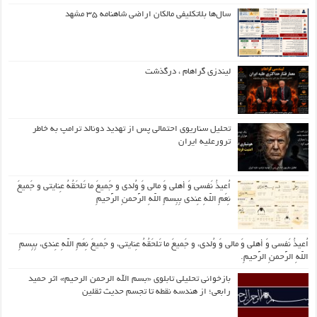
سال‌ها بلاتکلیفی مالکان اراضی شاهنامه ۳۵ مشهد
لیندزی گراهام ، درگذشت
تحلیل سناریوی احتمالی پس از تهدید دونالد ترامپ به خاطر
ترورعلیه ایران
اُعیذُ نَفسی وَ أهلی وَ مالی وَ وُلدی و جَمیعَ ما تَلحَقُهُ عِنایتی و جَمیعَ
نِعَمِ اللّهِ عِندی بِبِسمِ اللّهِ الرَّحمنِ الرَّحیمِ
اُعیذُ نَفسی وَ أهلی وَ مالی وَ وُلدی، و جَمیعَ ما تَلحَقُهُ عِنایتی، و جَمیعَ نِعَمِ اللّهِ عِندی، بِبِسمِ
اللّهِ الرَّحمنِ الرَّحیمِ.
بازخوانی تحلیلی تابلوی «بسم الله الرحمن الرحیم» اثر حمید
رابعی؛ از هندسه نقطه تا تجسم حدیث ثقلین