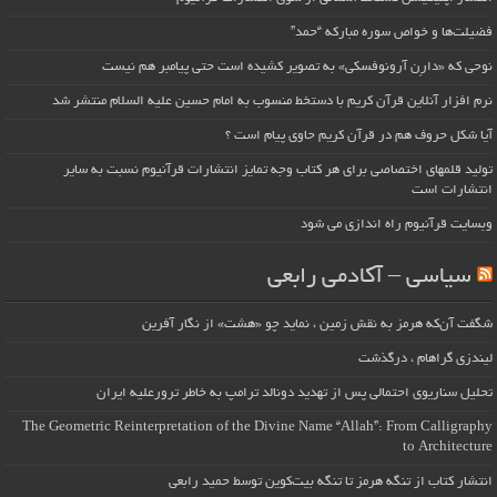
فضیلت‌ها و خواص سوره مبارکه “حمد”
نوحی که «دارِن آرونوفسکی» به تصویر کشیده است حتی پیامبر هم نیست
نرم افزار آنلاین قرآن کریم با دستخط منسوب به امام حسین علیه السلام منتشر شد
آیا شکل حروف هم در قرآن کریم حاوی پیام است ؟
تولید قلمهای اختصاصی برای هر کتاب وجه تمایز انتشارات قرآنیوم نسبت به سایر
انتشارات است
وبسایت قرآنیوم راه اندازی می شود
سیاسی – آکادمی رابعی
شگفت آن‌که هرمز به نقش زمین ، نماید چو «هشت» از نگار آفرین
لیندزی گراهام ، درگذشت
تحلیل سناریوی احتمالی پس از تهدید دونالد ترامپ به خاطر ترورعلیه ایران
The Geometric Reinterpretation of the Divine Name “Allah”: From Calligraphy
to Architecture
انتشار کتاب از تنگه هرمز تا تنگه بیت‌کوین توسط حمید رابعی