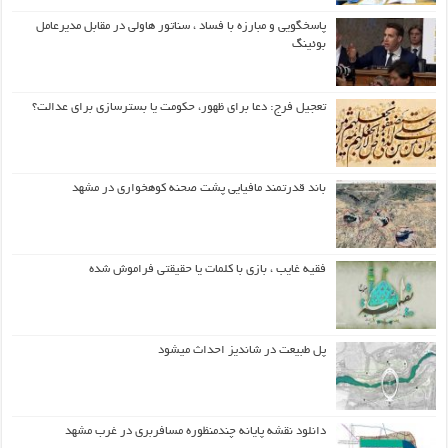
پاسخگویی و مبارزه با فساد ، سناتور هاولی در مقابل مدیرعامل
بوئینگ
تعجیل فرج: دعا برای ظهور، حکومت یا بسترسازی برای عدالت؟
باند قدرتمند مافیایی پشت صحنه کوهخواری در مشهد
فقیه غایب ، بازی با کلمات یا حقیقتی فراموش شده
پل طبیعت در شاندیز احداث میشود
دانلود نقشه پایانه چندمنظوره مسافربری در غرب مشهد