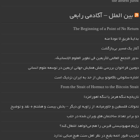
the absent jurist
بین الملل – آکادمی رابعی
The Beginning of a Point of No Return
بداية طريقٍ لا عودة منه
آغاز یک مسیر بی‌بازگشت
«دور التجمع العالمي للأربعين في تطوير العلوم الإنسانية».
دومین فراخوان بررسی نقش همایش جهانی اربعین در توسعه علوم انسانی
اشاره ساتوشی ناکاموتو بیش از حد به ایران نزدیک است
From the Strait of Hormuz to the Bitcoin Strait
تاریخچه تنگه هرمز یا تنگه اهورامزدا
تحولات فلسطین و خاورمیانه، از زاویه ای دیگر – بخش بیست و هشتم + نقد و توضیح
دو برابر تعداد ساختمان های ویران شده در حلب
رژیم صهیونیستی قبرس را هم می‌خواهد اشغال کند؟
تخریب قبور ائمه بقیع در نظر اهل سنت هیچ مبنایی ندارد