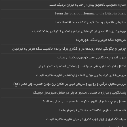
اشاره ساتوشی ناکاموتو بیش از حد به ایران نزدیک است
From the Strait of Hormuz to the Bitcoin Strait
ساتوشی ناکاموتو و بیت کوین تنگه جدید اقتصاد دنیا
بهره‌برداری اقتصادی از نارضایتی مردم و تبدیل اعتراض به کد تخفیف
تاریخچه تنگه هرمز یا تنگه اهورامزدا
چرایی و چگونگی ایجاد روندها در واگذاری برگ برنده حاکمیت تنگه هرمز به ایرانیان
مین ، آب و چه حکایتی است خونبهای دختران میناب
انتقال قدرت یا فروپاشی نرم؟ تحلیل امنیتی آینده ولایت در ایران
بررسی تأثیر فرضیه زن بودن امام دوازدهم بر نظریه «فقیه غایب»
بررسی دلایل قرآنی و روایی و تاریخی مبنی بر امکان زن بودن حضرت ولی عصر (عج)
پاسخگویی و مبارزه با فساد ، سناتور هاولی در مقابل مدیرعامل بوئینگ
تعجیل فرج: دعا برای ظهور، حکومت یا بسترسازی برای عدالت؟
فقیه غایب ، بازی با کلمات یا حقیقتی فراموش شده
سیاستگذاری و چهارچوب فکری در بیان نظریه «فقیه غایب»