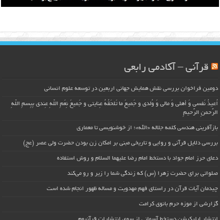
قرآنی – آکادمی رابعی
دومین فراخوان بررسی نقش همایش جهانی اربعین در توسعه علوم انسانی
اُعیذُ نَفسی وَ أهلی وَ مالی وَ وُلدی و جَمیعَ ما تَلحَقُهُ عِنایتی و جَمیعَ نِعَمِ اللّهِ عِندی بِبِسمِ اللّهِ
الرَّحمنِ الرَّحیمِ
بازآفرینی هندسی کلمه جلاله «الله»؛ از خوشنویسی تا معماری
بررسی دلایل قرآنی و روایی و تاریخی مبنی بر امکان زن بودن حضرت ولی عصر (عج)
دعای حرز امام جواد با دستخط امام رضا علیهما السلام و روش استفاده
صلواتی برای حضرت زهرا (س) که زندگی شما را زیر و رو می‌کند
چیدمان آیات قرآن در راستای فهم مهدویت و مساله ظهور انجام شده است
گزارشی از موزه حرم بانوی کرامت
انتشار اپلیکیشن دستخط آسمانی از سوی انتشارات قرآنیوم