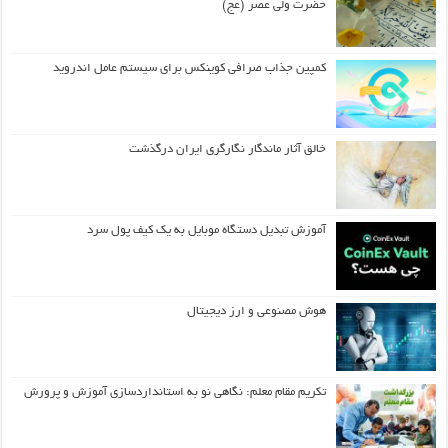
حضرت ولی عصر (عج)
کمپین جذاب صرافی کوینکس برای سیستم عامل اندروید
خالق آثار ماندگار نگارگری ایران درگذشت
آموزش تبدیل دستگاه موبایل به یک کیف‌ پول سرد
هوش مصنوعی و ارز دیجیتال
تکریم مقام معلم: نگاهی نو به استانداردسازی آموزش و پرورش