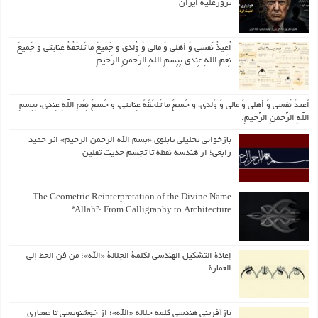
ترورعلیه ایران
اُعیذُ نَفسی وَ أهلی وَ مالی وَ وُلدی و جَمیعَ ما تَلحَقُهُ عِنایتی و جَمیعَ
نِعَمِ اللّهِ عِندی بِبِسمِ اللّهِ الرَّحمنِ الرَّحیمِ
اُعیذُ نَفسی وَ أهلی وَ مالی وَ وُلدی، و جَمیعَ ما تَلحَقُهُ عِنایتی، و جَمیعَ نِعَمِ اللّهِ عِندی، بِبِسمِ
اللّهِ الرَّحمنِ الرَّحیمِ.
بازخوانی تحلیلی تابلوی «بسم الله الرحمن الرحیم» اثر حمید
رابعی؛ از هندسه نقطه تا تجسم حدیث ثقلین
The Geometric Reinterpretation of the Divine Name
“Allah”: From Calligraphy to Architecture
إعادة التشكيل الهندسي لكلمة الجلالة «الله»؛ من فن الخط إلى
العمارة
بازآفرینی هندسی کلمه جلاله «الله»؛ از خوشنویسی تا معماری