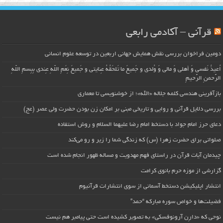
قرآنی – آکادمی رابعی
دومین فراخوان بررسی نقش همایش جهانی اربعین در توسعه علوم انسانی
اُعیذُ نَفسی وَ أهلی وَ مالی وَ وُلدی و جَمیعَ ما تَلحَقُهُ عِنایتی و جَمیعَ نِعَمِ اللّهِ عِندی بِبِسمِ اللّهِ
الرَّحمنِ الرَّحیمِ
بازآفرینی هندسی کلمه جلاله «الله»؛ از خوشنویسی تا معماری
بررسی دلایل قرآنی و روایی و تاریخی مبنی بر امکان زن بودن حضرت ولی عصر (عج)
دعای حرز امام جواد با دستخط امام رضا علیهما السلام و روش استفاده
صلواتی برای حضرت زهرا (س) که زندگی شما را زیر و رو می‌کند
چیدمان آیات قرآن در راستای فهم مهدویت و مساله ظهور انجام شده است
گزارشی از موزه حرم بانوی کرامت
انتشار اپلیکیشن دستخط آسمانی از سوی انتشارات قرآنیوم
فضیلت‌ها و خواص سوره مبارکه “حمد”
نوحی که «دارِن آرونوفسکی» به تصویر کشیده است حتی پیامبر هم نیست