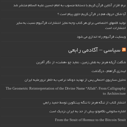
نرم افزار آنلاین قرآن کریم با دستخط منسوب به امام حسین علیه السلام منتشر شد
آیا شکل حروف هم در قرآن کریم حاوی پیام است ؟
تولید قلمهای اختصاصی برای هر کتاب وجه تمایز انتشارات قرآنیوم نسبت به سایر
انتشارات است
وبسایت قرآنیوم راه اندازی می شود
سیاسی – آکادمی رابعی
شگفت آن‌که هرمز به نقش زمین ، نماید چو «هشت» از نگار آفرین
لیندزی گراهام ، درگذشت
تحلیل سناریوی احتمالی پس از تهدید دونالد ترامپ به خاطر ترورعلیه ایران
The Geometric Reinterpretation of the Divine Name “Allah”: From Calligraphy
to Architecture
انتشار کتاب از تنگه هرمز تا تنگه بیت‌کوین توسط حمید رابعی
اشاره ساتوشی ناکاموتو بیش از حد به ایران نزدیک است
From the Strait of Hormuz to the Bitcoin Strait