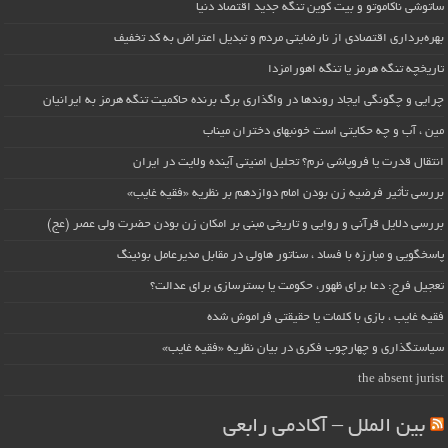
ساتوشی ناکاموتو و بیت کوین تنگه جدید اقتصاد دنیا
بهره‌برداری اقتصادی از نارضایتی مردم و تبدیل اعتراض به کد تخفیف
تاریخچه تنگه هرمز یا تنگه اهورامزدا
چرایی و چگونگی ایجاد روندها در واگذاری برگ برنده حاکمیت تنگه هرمز به ایرانیان
مین ، آب و چه حکایتی است خونبهای دختران میناب
انتقال قدرت یا فروپاشی نرم؟ تحلیل امنیتی آینده ولایت در ایران
بررسی تأثیر فرضیه زن بودن امام دوازدهم بر نظریه «فقیه غایب»
بررسی دلایل قرآنی و روایی و تاریخی مبنی بر امکان زن بودن حضرت ولی عصر (عج)
پاسخگویی و مبارزه با فساد ، سناتور هاولی در مقابل مدیرعامل بوئینگ
تعجیل فرج: دعا برای ظهور، حکومت یا بسترسازی برای عدالت؟
فقیه غایب ، بازی با کلمات یا حقیقتی فراموش شده
سیاستگذاری و چهارچوب فکری در بیان نظریه «فقیه غایب»
the absent jurist
بین الملل – آکادمی رابعی