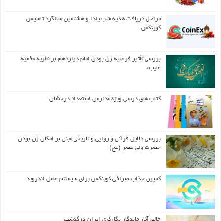
مراحل دریافت هدیه شب یلدا و هشتمین سالگرد تاسیس
کوینکس
بررسی تأثیر فرضیه زن بودن امام دوازدهم بر نظریه «فقیه
غایب»
کتاب های درسی ویژه مدارس استعداد درخشان
بررسی دلایل قرآنی و روایی و تاریخی مبنی بر امکان زن بودن
حضرت ولی عصر (عج)
کمپین جذاب صرافی کوینکس برای سیستم عامل اندروید
خالق آثار ماندگار نگارگری ایران درگذشت