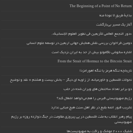
The Beginning of a Point of No Return
بداية طريقٍ لا عودة منه
آغاز یک مسیر بی‌بازگشت
«دور التجمع العالمي للأربعين في تطوير العلوم الإنسانية».
دومین فراخوان بررسی نقش همایش جهانی اربعین در توسعه علوم انسانی
اشاره ساتوشی ناکاموتو بیش از حد به ایران نزدیک است
From the Strait of Hormuz to the Bitcoin Strait
تاریخچه تنگه هرمز یا تنگه اهورامزدا
تحولات فلسطین و خاورمیانه، از زاویه ای دیگر – بخش بیست و هشتم + نقد و توضیح
دو برابر تعداد ساختمان های ویران شده در حلب
رژیم صهیونیستی قبرس را هم می‌خواهد اشغال کند؟
تخریب قبور ائمه بقیع در نظر اهل سنت هیچ مبنایی ندارد
پیام رهبر انقلاب به ملت فلسطین در پی پیروزی مقاومت در جنگ دوازده روزه بر رژیم
صهیونیستی
شلیک ۲۰۰۰ موشک و راکت به صهیونیست‌ها