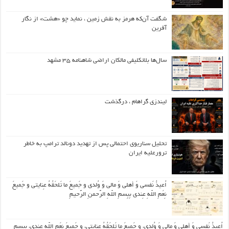
شگفت آن‌که هرمز به نقش زمین ، نماید چو «هشت» از نگار
آفرین
سال‌ها بلاتکلیفی مالکان اراضی شاهنامه ۳۵ مشهد
لیندزی گراهام ، درگذشت
تحلیل سناریوی احتمالی پس از تهدید دونالد ترامپ به خاطر
ترورعلیه ایران
اُعیذُ نَفسی وَ أهلی وَ مالی وَ وُلدی و جَمیعَ ما تَلحَقُهُ عِنایتی و جَمیعَ
نِعَمِ اللّهِ عِندی بِبِسمِ اللّهِ الرَّحمنِ الرَّحیمِ
اُعیذُ نَفسی وَ أهلی وَ مالی وَ وُلدی، و جَمیعَ ما تَلحَقُهُ عِنایتی، و جَمیعَ نِعَمِ اللّهِ عِندی، بِبِسمِ