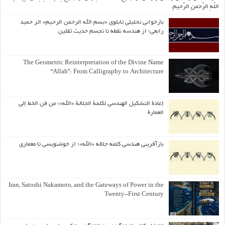
اللّهِ الرَّحمنِ الرَّحیمِ.
بازخوانی تحلیلی تابلوی «بسم الله الرحمن الرحیم» اثر حمید
رابعی؛ از هندسه نقطه تا تجسم حدیث ثقلین
The Geometric Reinterpretation of the Divine Name
“Allah”: From Calligraphy to Architecture
إعادة التشكيل الهندسي لكلمة الجلالة «الله»؛ من فن الخط إلى
العمارة
بازآفرینی هندسی کلمه جلاله «الله»؛ از خوشنویسی تا معماری
Iran, Satoshi Nakamoto, and the Gateways of Power in the
Twenty-First Century