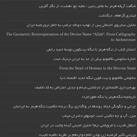
شگفت آن‌که هرمز به نقش زمین ، نماید چو «هشت» از نگار آفرین
لیندزی گراهام ، درگذشت
تحلیل سناریوی احتمالی پس از تهدید دونالد ترامپ به خاطر ترورعلیه ایران
The Geometric Reinterpretation of the Divine Name “Allah”: From Calligraphy
to Architecture
انتشار کتاب از تنگه هرمز تا تنگه بیت‌کوین توسط حمید رابعی
اشاره ساتوشی ناکاموتو بیش از حد به ایران نزدیک است
From the Strait of Hormuz to the Bitcoin Strait
ساتوشی ناکاموتو و بیت کوین تنگه جدید اقتصاد دنیا
بهره‌برداری اقتصادی از نارضایتی مردم و تبدیل اعتراض به کد تخفیف
تاریخچه تنگه هرمز یا تنگه اهورامزدا
چرایی و چگونگی ایجاد روندها در واگذاری برگ برنده حاکمیت تنگه هرمز به ایرانیان
مین ، آب و چه حکایتی است خونبهای دختران میناب
انتقال قدرت یا فروپاشی نرم؟ تحلیل امنیتی آینده ولایت در ایران
بررسی تأثیر فرضیه زن بودن امام دوازدهم بر نظریه «فقیه غایب»