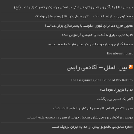
بررسی دلایل قرآنی و روایی و تاریخی مبنی بر امکان زن بودن حضرت ولی عصر (عج)
پاسخگویی و مبارزه با فساد ، سناتور هاولی در مقابل مدیرعامل بوئینگ
تعجیل فرج: دعا برای ظهور، حکومت یا بسترسازی برای عدالت؟
فقیه غایب ، بازی با کلمات یا حقیقتی فراموش شده
سیاستگذاری و چهارچوب فکری در بیان نظریه «فقیه غایب»
the absent jurist
بین الملل – آکادمی رابعی
The Beginning of a Point of No Return
بداية طريقٍ لا عودة منه
آغاز یک مسیر بی‌بازگشت
«دور التجمع العالمي للأربعين في تطوير العلوم الإنسانية».
دومین فراخوان بررسی نقش همایش جهانی اربعین در توسعه علوم انسانی
اشاره ساتوشی ناکاموتو بیش از حد به ایران نزدیک است