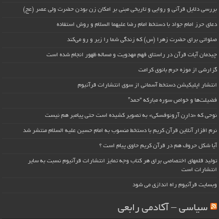
بررسی دلایل قرآنی و روایی و تاریخی مبنی بر امکان زن بودن حضرت ولی عصر (عج)
دعای حرز امام جواد با دستخط امام رضا علیهما السلام و روش استفاده
صلواتی برای حضرت زهرا (س) که زندگی شما را زیر و رو می‌کند
چیدمان آیات قرآن در راستای فهم مهدویت و مساله ظهور انجام شده است
گزارشی از موزه حرم بانوی کرامت
انتشار اپلیکیشن دستخط آسمانی از سوی انتشارات قرآنیوم
فضیلت‌ها و خواص سوره مبارکه “حمد”
نوحی که «دارِن آرونوفسکی» به تصویر کشیده است حتی پیامبر هم نیست
نرم افزار آنلاین قرآن کریم با دستخط منسوب به امام حسین علیه السلام منتشر شد
آیا شکل حروف هم در قرآن کریم حاوی پیام است ؟
تولید قلمهای اختصاصی برای هر کتاب وجه تمایز انتشارات قرآنیوم نسبت به سایر
انتشارات است
وبسایت قرآنیوم راه اندازی می شود
سیاسی – آکادمی رابعی