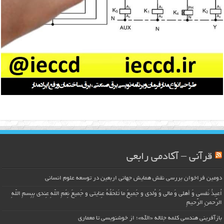
قرآنی – آکادمی رابعی
دومین فراخوان بررسی نقش همایش جهانی اربعین در توسعه علوم انسانی
اُعیذُ نَفسی وَ أهلی وَ مالی وَ وُلدی و جَمیعَ ما تَلحَقُهُ عِنایتی و جَمیعَ نِعَمِ اللّهِ عِندی بِبِسمِ اللّهِ
الرَّحمنِ الرَّحیمِ
بازآفرینی هندسی کلمه جلاله «الله»؛ از خوشنویسی تا معماری