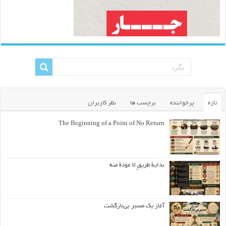
تازه
پرخواننده
برچسب ها
نظر کاربران
The Beginning of a Point of No Return
بداية طريقٍ لا عودة منه
آغاز یک مسیر بی‌بازگشت