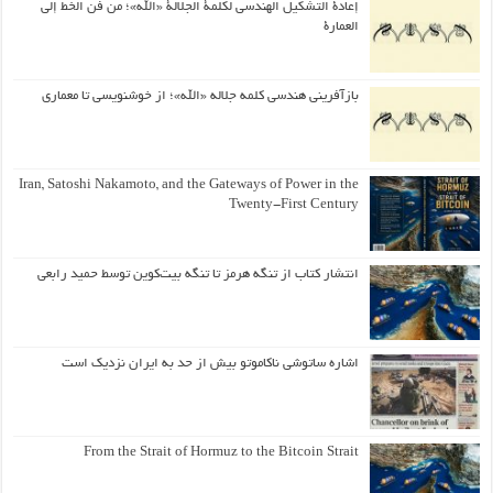
إعادة التشكيل الهندسي لكلمة الجلالة «الله»؛ من فن الخط إلى
العمارة
بازآفرینی هندسی کلمه جلاله «الله»؛ از خوشنویسی تا معماری
Iran, Satoshi Nakamoto, and the Gateways of Power in the
Twenty-First Century
انتشار کتاب از تنگه هرمز تا تنگه بیت‌کوین توسط حمید رابعی
اشاره ساتوشی ناکاموتو بیش از حد به ایران نزدیک است
From the Strait of Hormuz to the Bitcoin Strait