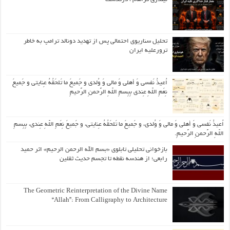
تحلیل سناریوی احتمالی پس از تهدید دونالد ترامپ به خاطر
ترورعلیه ایران
اُعیذُ نَفسی وَ أهلی وَ مالی وَ وُلدی و جَمیعَ ما تَلحَقُهُ عِنایتی و جَمیعَ
نِعَمِ اللّهِ عِندی بِبِسمِ اللّهِ الرَّحمنِ الرَّحیمِ
اُعیذُ نَفسی وَ أهلی وَ مالی وَ وُلدی، و جَمیعَ ما تَلحَقُهُ عِنایتی، و جَمیعَ نِعَمِ اللّهِ عِندی، بِبِسمِ
اللّهِ الرَّحمنِ الرَّحیمِ.
بازخوانی تحلیلی تابلوی «بسم الله الرحمن الرحیم» اثر حمید
رابعی؛ از هندسه نقطه تا تجسم حدیث ثقلین
The Geometric Reinterpretation of the Divine Name
“Allah”: From Calligraphy to Architecture