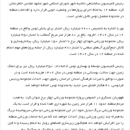
رئیس کمیسیون ساماندهی حاشیه شهر شورای اسلامی شهر مشهد مقدس خاطرنشان
کرد: منطقه ۱۲ به لحاظ اجرای پروژه‌ها در وضعیت خوبی قرار دارد و اقدامات منطقه
در محدوده منفصل توس قابل تقدیر است.
وی با اشاره به تخصیص ۲۶۰۰ میلیارد ریال اعتبار برای بخش توس واقع در منطقه
۱۲ در سال ۱۴۰۲، افزود: بالغ بر ۸۰ هزار متر مربع آسفالت با اعتبار۴۵۰ میلیارد
ریال، مجموعه ورزشی شهدای چهار برج با اعتبار ۱۵۰ میلیارد ریال، پیاده‌روسازی و
کانال جمع‌آوری آب‌های سطحی با اعتبار۴۸۰ میلیارد ریال از جمله پروژه‌های مهم انجام
شده در منطقه ۱۲ در سال ۱۴۰۲ است.
رئیس کمیسیون توسعه و بهسازی توس ادامه داد: ۳۵۰ میلیارد ریال نیز برای تملک
زمین جهت ساخت بوستانی در منطقه توس در سال ۱۴۰۲ هزینه شده است و در
صورت توافق با میراث فرهنگی استان خراسان رضوی جهت احداث مجموعه پردیس
فردوسی، ۴۰ هکتار فضای سبز جدید به محدوده توس اضافه خواهد شد.
طهوریان عسکری در خصوص پروژه مجموعه ورزشی چهار برج عنوان کرد: به همت
مردم منطقه، حدود ۱۱ هزار متر زمین به شهرداری اهدا شده و قرار است به یک
مجموعه ورزشی بزرگ تبدیل شود؛ در این مجموعه ورزشی دو سالن سرپوشیده بزرگ
به همراه چند زمین ورزشی روباز احداث خواهد شد که سرانه خدمات ورزشی منطقه
را نیز افزایش خواهد داد هم‌اکنون زیرسازی فضاهای روباز به اتمام رسیده و تا قبل
از تابستان فضاهای ورزشی روباز شامل زمین چمن و والیبال و بسکتبال به