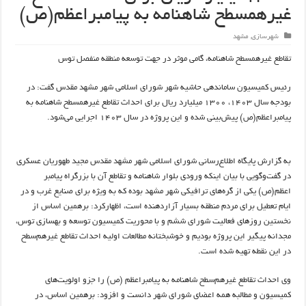
غیرهمسطح شاهنامه به پیامبراعظم(ص)
شهرسازی
,
مشهد
تقاطع غیرهمسطح شاهنامه، گامی موثر در جهت توسعه منطقه منفصل توس
رئیس کمیسیون ساماندهی حاشیه شهر شورای اسلامی شهر مشهد مقدس گفت: در
بودجه سال ۱۴۰۳، ۱۳۰۰ میلیارد ریال برای احداث تقاطع غیرهمسطح شاهنامه به
پیامبراعظم(ص) پیش‌بینی شده و این پروژه در سال ۱۴۰۳ اجرایی می‌شود.
به گزارش پایگاه اطلاع‌رسانی شورای اسلامی شهر مشهد مقدس مجید طهوریان عسکری
در گفت‌و‌گویی با بیان اینکه ورودی بلوار شاهنامه و تقاطع آن با بزرگراه پیامبر
اعظم(ص) یکی از گره‌های ترافیکی شهر مشهد بوده که به ویژه برای صنایع غرب و در
ایام تعطیل برای مردم منطقه بسیار آزاردهنده است، اظهارکرد: برهمین اساس از
نخستین روزهای فعالیت شورای ششم و با محوریت کمیسیون توسعه و بهسازی توس،
مجدانه پیگیر این پروژه بودیم و خوشبختانه مطالعات اولیه احداث تقاطع غیرهم‌سطح
در این نقطه تهیه شده است.
وی احداث تقاطع غیرهم‌سطح شاهنامه به پیامبراعظم (ص) را جزو اولویت‌های
کمیسیون و مطالبه همه اعضای شورای شهر دانست و افزود: برهمین اساس، در