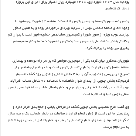
بودجه سال ۱۴۰۳ شهرداری، ۱۳۰۰ میلیارد ریال اعتبار برای اجرای این پروژه
درنظر گرفته‌ایم.
رئیس کمیسیون توسعه و بهسازی توس ادامه داد: منطقه ۱۲ شهرداری مشهد با
وجود الحاق منطقه منفصل توس از شرایط ویژه‌ای برخوردار بوده و به همین منظور
نیازمند توجه ویژه از سوی شورا و کمیسیون ساماندهی حاشیه شهر است تا بتوان کم
و کاستی‌ها در منطقه، علی‌الخصوص محدوده توس که مورد دغدغه و نظر مقام معظم
رهبری نیز بوده را برطرف کرد.
طهوریان عسکری بیان کرد: یکی از مهم‌ترین موانعی که بر سر راه توسعه و بهسازی
منطقه منفصل توس قرار دارد طرح تفصیلی توس است و ما در شورای ششم برای
تسریع در بررسی و تصویب، آن را به ۲ بخش شمالی و جنوبی رود کشف تقسیم
کردیم که بخش جنوبی از ابتدای بلوار شاهنامه تا شاهنامه ۷۶ شامل محلات اکبرآباد،
مهدی‌آباد، حاجی‌آباد، کلاته برفی و چهار برج و بخش شمالی شامل محله فردوسی، توس
سفلی، توس علیا و اسلامیه است.
وی گفت: طرح تفصیلی بخش جنوبی کشف‌ در مراحل پایانی و جمع‌‌بندی قرار دارد و
پیش‌بینی ما این است از زمان اتمام قرارداد مطالعات در بخش شمالی، یک و نیم سال
دیگر خواهد بود و امیدواریم طرح تفصیلی در هر دو بخش تا قبل از پایان دوره ششم
به سرانجام برسد.