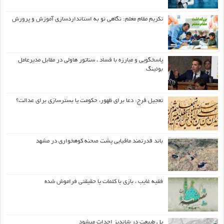
تکریم مقام معلم: نگاهی نو به استانداردسازی آموزش و پرورش
پاسخگویی و مبارزه با فساد ، سناتور هاولی در مقابل مدیرعامل
بوئینگ
تعجیل فرج: دعا برای ظهور، حکومت یا بسترسازی برای عدالت؟
باند قدرتمند مافیایی پشت صحنه کوهخواری در مشهد
فقیه غایب ، بازی با کلمات یا حقیقتی فراموش شده
پل طبیعت در شاندیز احداث میشود