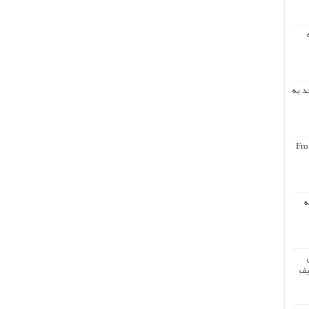
د به
Fro
ه
یف