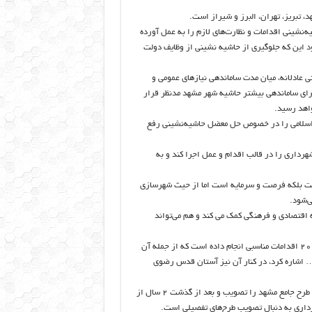
 تبریز، تهران، البرز و شیراز است.
شینی اقدامات و نظارت‌های لازم را به عمل آورده
د این که جلوگیری از حاشیه نشینی از وظایف دولت
ی عادلانه، میان مدت ساماندهی نیازهای عمومی و
رای ساماندهی بیشتر حاشیه شهر مشهد مدنظر قرار
ی اسلامی را در خصوص حل معضل حاشیه‌نشینی رفع
رداری را در قالب اقدام و عمل اجرا کند و به
ست بلکه فرصت و سرمایه است اما از حیث شهرسازی
‌شود.
 اقتصادی و فرهنگی کمک می کند و هم می‌تواند
شهردار مشهد گفت: شهرداری مشهد در راستای تحقق اهداف خود در سال 2017 اقدامات مناسبی انجام داده است که از جمله آن
 … اشاره کرد، در کنار آن نیز آستان قدس رضوی
مرتضوی باباحیدری در ادامه تصریح کرد: شورای عالی شهرسازی بعد از 8 سال طرح جامع مشهد را تصویب و بعد از گذشت 2 سال از
رداری به دنبال تصویب طرح‌های تفصیلی است.