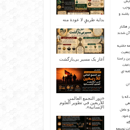
ایش
موجب
باشند و
بداية طريقٍ لا عودة منه
حت حاشیه شهر و بافت‌های فرسوده مشهد 8 هزار هکتار
آن شدند
عه حاشیه
جمعیت
آغاز یک مسیر بی‌بازگشت
ین راستا
امات
مه ای
ان
که با
«دور التجمع العالمي
للأربعين في تطوير العلوم
دهی
الإنسانية».
و عامل
 شود.
سبز، نصب 200 ایستگاه
بوس، تعریف 70 درصد اعتبارات توسعه