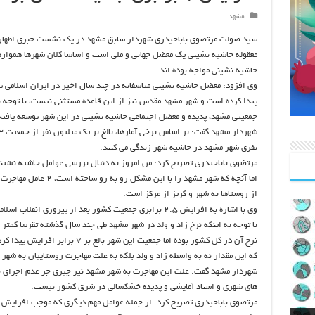
مشهد
سید صولت مرتضوی باباحیدری شهردار سابق مشهد در یک نشست خبری اظهار
معقوله حاشیه نشینی یک معضل جهانی و ملی است و اساسا کلان شهرها همواره 
حاشیه نشینی مواجه بوده اند.
وی افزود: معضل حاشیه نشینی متاسفانه در چند سال اخیر در ایران اسلامی 
پیدا کرده است و شهر مشهد مقدس نیز از این قاعده مستثنی نیست، با توجه 
جمعیتی مشهد، پدیده و معضل اجتماعی حاشیه نشینی در این شهر توسعه یافت
نفری شهر مشهد در حاشیه شهر زندگی می کنند.
مرتضوی باباحیدری تصریح کرد: من امروز به دنبال بررسی عوامل حاشیه نشین
اما آنچه که شهر مشهد را با این مشکل رو به رو ساخ
از روستاها به شهر و گریز از مرکز است.
وی با اشاره به افزایش 2.5 برابری جمعیت کشور بعد از پیروزی انقلاب ا
با توجه به اینکه نرخ زاد و ولد در شهر مشهد طی چند سال گذشته تقریبا کمتر و
نرخ آن در کل کشور بوده اما جمعیت این شهر بالغ بر 7 برابر ا
که این مقدار نه به واسطه زاد و ولد بلکه به علت مهاجرت روستاییان به شهر
شهردار مشهد گفت: علت این مهاجرت به شهر مشهد نیز چیزی جز عدم اجرای ب
های شهری و اسناد آمایشی و پدیده خشکسالی در شرق کشور نیست.
مرتضوی باباحیدری تصریح کرد: از جمله عوامل مهم دیگری که موجب افزایش 