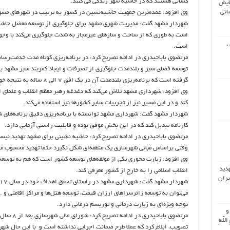
کسانی هستند که در حاشیه شهر زندگی می کنند.
ایش
انی
وی افزود: عمده‌ترین جمهیت حاشیه‌نشین در کشور به ترتیب در شهرهای مشهد،
شهردار مشهد گفت: مدیریت شهری مشهد برای جلوگیری از توسعه معضل حاشیه‌ن
است به طوری که از ساخت و سازهای غیرمجاز به شدت جلوگیری می‌کند با وجو
،
است.
مرتضوی باباحیدری در ادامه تصریح کرد: در برنامه‌ریزی کوتاه مدت خدمت‌رسان
توسعه فضای سبز و بلندمدت جلوگیری از تصرفات و ایجاد کمربند سبز مشهد ب
گرفته است که برنامه‌ریزی بلندمدت آن در یک افق 7 الی 8 ساله به نتیجه خواهد رسید.
وی افزود: شهرداری مشهد تلاش می‌کند که دغدغه رهبر معظم انقلاب و علما
کند و در این مسیر نیز از تجربیات سایر کشورها نیز استفاده می‌کند.
شهردار مشهد گفت: شهرداری مشهد توانسته با برنامه‌ریزی دقیق برنامه‌های شه
کارنامه تبدبل کند که در این بخش موفق بوده و قابلیت راستی آزمایی دارد.
مرتضوی باباحیدری در ادامه تصریح کرد: حاشیه نشینی برای مشهد تهدید نی
وقتی براساس مبانی شهرسازی یک منطقه‌ای شکل نگیرد حتما تهدید محسوب می
وی افزود: زیارت محوری یکی از مولفه‌های توسعه کشور است که هم به توسعه
هدید
انقلاب اسلامی را به خارج از کشور معرفی کند.
یران
می‌توان به توسعه زائرسراهای ارزان قیمت، توسعه هتل‌ها و مراکز اقامتی و
توجه ویژه‌ای به زیارت درمانی و توریسم درمانی دارد.
 و
اللّهِ
تصویب، ابلاغ کرد که عملا طرح ضمانت اجرایی نداشته است و با این حال شه