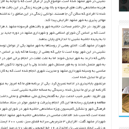
اتکلیفی مالکان اراضی شاهنامه ۳۵
ری
رای
نشینی در شهر مشهد شده است، موضوع گریز از مرکز است که با توجه به افز
هزینه ساماندهی بافت های فرسوده و بالا بودن هزینه زندگی در این بافت ها 
شده تا افرادی که ساکن آن جا هستند، توانایی زندگی در این مناطق را نداشته 
مهاجر پذیری به شهر مشهد افزایش پیدا کند.
وی افزود: در حال حاضر مسا
است که بر اساس آن شورای اسلامی شهر و شهرداری مشهد در دوره جدید بر 
تا به پدیده حاشیه نشینی تا اندازه‌ای پایان بدهند.
شهردار مشهد گفت: الحاق بعضی از روستاها به شهر مشهد یکی از عوامل توس
نشینی در این شهر بوده است تا جایی که بعضی از روستا ها که باید بر اساس 
بالایی که دارند به شهر تبدیل شوند اما به علت غفلت در انجام برخی امور در ا
به شهر متصل شدند و به طور مستفل شهر نشدند ولی با این وجود تا کنون اقد
مناسبی به وسیله شهرداری مشهد و مدیریت شهری انجام شده است که به کارنا
برای ما تبدیل شده است.
مرتضوی باباحیدری در ادامه تصریح کرد: یکی از برنامه های ما که امروز به عنو
کارنامه ای برای ما تبدیل شده ،رسیدگی به مساله حاشیه نشینی است.
وی افزود: تغییر شیب خدمت نیاز به گفتمان‌سازی ملی، منطقه‌ای و محلی داشت 
مطالعه و همیاری رسانه ها این کار انجام پذیرفت و حضور موثر در ستاد سامان
فرهنگی شهر و تشکیل کمیسیون ویژه ساماندهی حاشیه شهر در شورای شهر د
عمده است که سبب شد اقدامات مناسبی در ساماندهی حاشیه شهر مشهد انجام
شهردار مشهد گفت: افزایش 3 مترمربعی سرانه فضای 
ورزشی، ایجاد دسترسی با راه‌اندازی 16 خط اتو