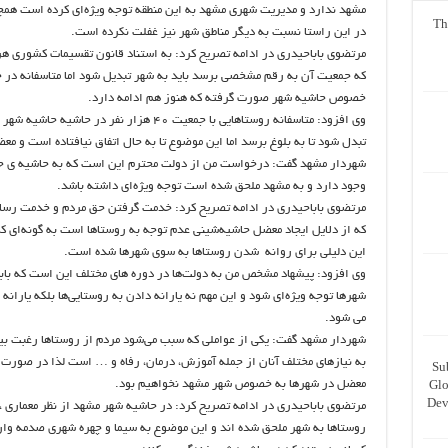
مشهد ندارد و مدیریت شهری مشهد به این منطقه توجه ویژه‌ای کرده است همچ
Th
در این راستا نسبت به دیگر مناطق شهر نیز غفلت نکرده است.
مرتضوی باباحیدری در ادامه تصریح کرد: به استناد قانون تقسیمات کشوری ه
که جمعیت آن به رقم مشخصی برسد باید به شهر تبدیل شود اما متاسفانه در
خصوص حاشیه شهر صورت گرفته که هنوز هم ادامه دارد.
وی افزود: متاسفانه روستاهایی با جمعیت 40 هزار
تبدل شود تا به بلوغ برسد اما این موضوع تا به حال اتفاق نیافتاده است و م
شهردار مشهد گفت: درخواست من از دولت محترم این است که به حاشیه ی ح
وجود دارد و به مشهد ملحق شده است توجه ویژه‌ای داشته باشد.
مرتضوی باباحیدری در ادامه تصریح کرد: خدمت گرفتن حق مردم و خدمت رسان
که از دلایل ایجاد معضل حاشیه‌شینی عدم توجه به روستاها است به گونه‌ای 
این دلیلی برای روانه شدن روستاها به سوی شهرها شده است.
وی افزود: پیشهاد مشخص من به دولت‌ها در دوره های مختلف این است که با
شهرها توجه ویژه‌ای شود و این مهم نه یارانه دادن به روستایی‌ها بلکه یارا
می شود.
شهردار مشهد گفت: یکی از عواملی که سبب می‌شود مردم از روستاها رغبت ب
به نیازهای مختلف آنان از جمله آموزش، درمان، رفاه و … است لذا در صورت ت
Su
معضل در شهرها به خصوص شهر مشهد نخواهیم بود.
Glo
Dev
مرتضوی باباحیدری در ادامه تصریح کرد: در حاشیه شهر مشهد از نظر معماری
روستاها به شهر ملحق شده اند و این موضوع به سیما و چهره شهری صدمه وارد