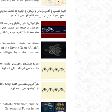
اُعیذُ نَفسی وَ أهلی وَ مالی وَ وُلدی، و جَمیعَ ما تَلحَقُهُ عِنایتی
جَمیعَ نِعَمِ اللّهِ عِندی، بِبِسمِ اللّهِ الرَّحمنِ الرَّحیمِ.
بازخوانی تحلیلی تابلوی «بسم الل
الرحمن الرحیم» اثر حمید رابعی؛ 
هندسه نقطه تا تجسم حدیث ثقلی
 Geometric Reinterpretation
of the Divine Name “Allah”:
 Calligraphy to Architecture
إعادة التشكيل الهندسي لكلمة الج
«الله»؛ من فن الخط إلى العمارة
بازآفرینی هندسی کلمه جلاله «الل
از خوشنویسی تا معماری
an, Satoshi Nakamoto, and the
Gateways of Power in the