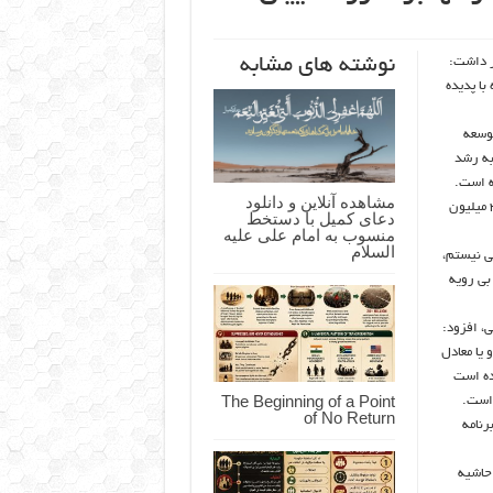
نوشته های مشابه
 داشت:
با پدیده
توسعه
به رشد
ه است.
مشاهده آنلاین و دانلود
شهردار مشهد گفت: بر اساس برخی آمارها، بالغ بر یک میلیون نفر از جمعیت 3 میلیون
دعای کمیل با دستخط
منسوب به امام علی علیه
السلام
ی نیستم،
ته است، 2 عامل مهاجرت بی رویه
سلامی، افزود:
 یا معادل
فزایش پیدا کرده است
The Beginning of a Point
 است.
of No Return
رنامه
حاشیه