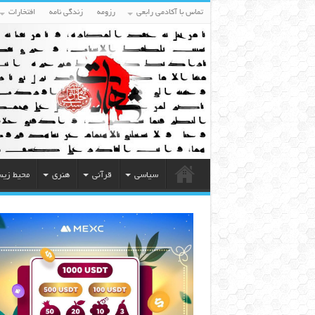
تماس با آکادمی رابعی
رزومه
زندگی نامه
افتخارات
سیاسی
قرآنی
هنری
محیط زی