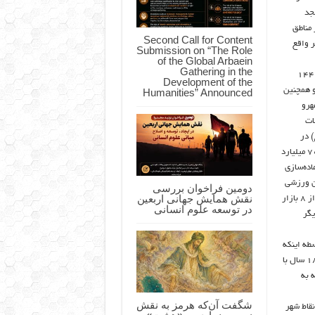
وردار و حاشیه شهر، تجهیز 251 مسجد
به مساجد حاشیه شهر در 8 پهنه از مناطق
Second Call for Content
 واقع
Submission on “The Role
of the Global Arbaein
Gathering in the
مرتضوی باباحیدری در ادامه تصریح کرد: احداث پل‌های هوایی مکانیزه،احداث 144
Development of the
و همچنین
Humanities” Announced
مهرو
مات
ع) در
خصوص احداث مجموعه های ورزشی سرپوشیده با اهدای اراضی به ارزش 700 میلیارد
ر، آماده‌سازی
لات حاشیه شهر، احداث 3 سوله بحران و 5 سالن ورزشی
دومین فراخوان بررسی
نقش همایش جهانی اربعین
، برگزاری طرح‌های ورزشی در 200 مدرسه حاشیه شهر، احداث و بهره‌برداری از 8 بازار
در توسعه علوم انسانی
یگر
طه اینکه
محل تخلیه فاضلاب‌ بود به معضلی در حاشیه شهر تبدبل شده است که بعد از 18 سال با
خانه که به
شگفت آن‌که هرمز به نقش
نقاط شهر