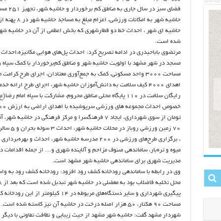
فضای سبز در سال جاری به مناطق کم برخ
حاشیه شهر به امکانات ورزشی، اعزام مبلغ 
حاشیه ای شهر ، احداث خط دو قطارشهری که بخش اعظمی از آن در حاشیه شهر
شده است.
مسجد در شهر مشهد با اولویت حاشیه شهر و مناطق کم‌برخوردار با کمک سپاه 
مساحت 3000 واحد مسکونی، کمک به جمع‌آوری معتادان، اجرای طرح کرامت 
اهدای 4000 کیف سلامت به دانش‌آموزان حاشیه شهر، اجرای طرح ارائه خد
رایگان سلامت در 110 پایگاه محلی مناطق محروم، مشارکت با سپاه امام رضا(
تومان از سوی شهرداری، ایجاد 7 فرهنگسرا و مرکز فرهنگی در حاشیه شه
70 زمین ورزشی روباز در مح
میوه و تره‌بار، ساماندهی صنوف مزاحم و آلاینده شهری و… از جمله اقدامات د
مدیریت شهری برای ساماندهی حاشیه شهر مشهد است.
وی در رابطه با ساماندهی رودخانه کشف رود افزود: رودخانه کشف رود به واس
پیگیری شهرداری و سایر دستگاه‌های مربوطه در 14 کیلومتر از این رود
مساحت 90 هکتار، 50 هزار اصله درخت در حاشیه آن نیز کاسته شده است.
شهردار مشهد گفت: حاشیه شهر مشهد از حیث زیبایی و نظافت تفاوتی با دیگر 