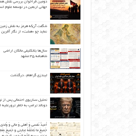
دومین فراخوان بررسی نقش هم
جهانی اربعین در توسعه علوم انس
شگفت آن‌که هرمز به نقش زمین 
نماید چو «هشت» از نگار آفرین
سال‌ها بلاتکلیفی مالکان اراضی
شاهنامه ۳۵ مشهد
لیندزی گراهام ، درگذشت
تحلیل سناریوی احتمالی پس از ت
دونالد ترامپ به خاطر ترورعلیه ا
اُعیذُ نَفسی وَ أهلی وَ مالی وَ وُلدی
جَمیعَ ما تَلحَقُهُ عِنایتی و جَمیعَ نِعَمِ 
عِندی بِبِسمِ اللّهِ الرَّحمنِ الرَّحیمِ