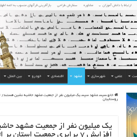
ارتباط با دانش آموزان
مشاوره
سفارش طراحی
بازآفرینی قرآنهای منسوب به ائمه اطهار
ست
علمی
شهرسازی
مشهد
اقتصادی
خودرو
بین الملل
خانه
سپس
مشهد
سپس
روستاییان
یک میلیون نفر از جمعیت مشهد حاش
افزایش 7 برابری جمعیت استان بر اثر مهاجرت روستاییان