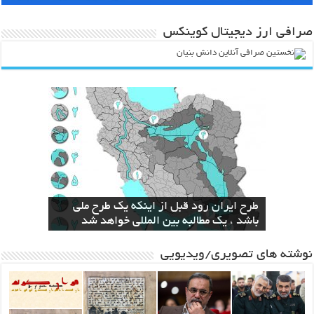
صرافی ارز دیجیتال کوینکس
انقلاب در صنعت و کشاورزی با ارائه لیزر
طرح ایران رود قبل از اینکه یک طرح ملی
سال‌ها بلاتکلیفی مالکان اراضی شاهنامه ۳۵
باند قدرتمند مافیایی پشت صحنه کوهخواری
الزام دولت به ساخت نیروگاه اختصاصی برای
مشهد
سطحی
در مشهد
استخراج بیت کوین
باشد ، یک مطالبه بین المللی خواهد شد
نوشته های تصویری/ویدیویی