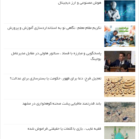
هوش مصنوعی و ارز دیجیتال
تکریم مقام معلم: نگاهی نو به استانداردسازی آموزش و پرورش
پاسخگویی و مبارزه با فساد ، سناتور هاولی در مقابل مدیرعامل
بوئینگ
تعجیل فرج: دعا برای ظهور، حکومت یا بسترسازی برای عدالت؟
باند قدرتمند مافیایی پشت صحنه کوهخواری در مشهد
فقیه غایب ، بازی با کلمات یا حقیقتی فراموش شده