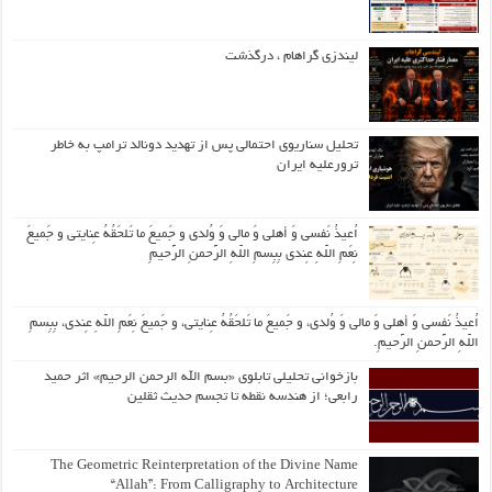
لیندزی گراهام ، درگذشت
تحلیل سناریوی احتمالی پس از تهدید دونالد ترامپ به خاطر
ترورعلیه ایران
اُعیذُ نَفسی وَ أهلی وَ مالی وَ وُلدی و جَمیعَ ما تَلحَقُهُ عِنایتی و جَمیعَ
نِعَمِ اللّهِ عِندی بِبِسمِ اللّهِ الرَّحمنِ الرَّحیمِ
اُعیذُ نَفسی وَ أهلی وَ مالی وَ وُلدی، و جَمیعَ ما تَلحَقُهُ عِنایتی، و جَمیعَ نِعَمِ اللّهِ عِندی، بِبِسمِ
اللّهِ الرَّحمنِ الرَّحیمِ.
بازخوانی تحلیلی تابلوی «بسم الله الرحمن الرحیم» اثر حمید
رابعی؛ از هندسه نقطه تا تجسم حدیث ثقلین
The Geometric Reinterpretation of the Divine Name
“Allah”: From Calligraphy to Architecture