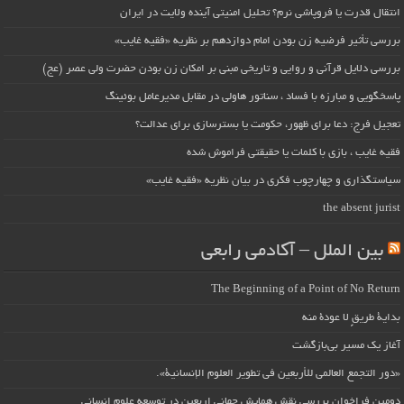
انتقال قدرت یا فروپاشی نرم؟ تحلیل امنیتی آینده ولایت در ایران
بررسی تأثیر فرضیه زن بودن امام دوازدهم بر نظریه «فقیه غایب»
بررسی دلایل قرآنی و روایی و تاریخی مبنی بر امکان زن بودن حضرت ولی عصر (عج)
پاسخگویی و مبارزه با فساد ، سناتور هاولی در مقابل مدیرعامل بوئینگ
تعجیل فرج: دعا برای ظهور، حکومت یا بسترسازی برای عدالت؟
فقیه غایب ، بازی با کلمات یا حقیقتی فراموش شده
سیاستگذاری و چهارچوب فکری در بیان نظریه «فقیه غایب»
the absent jurist
بین الملل – آکادمی رابعی
The Beginning of a Point of No Return
بداية طريقٍ لا عودة منه
آغاز یک مسیر بی‌بازگشت
«دور التجمع العالمي للأربعين في تطوير العلوم الإنسانية».
دومین فراخوان بررسی نقش همایش جهانی اربعین در توسعه علوم انسانی