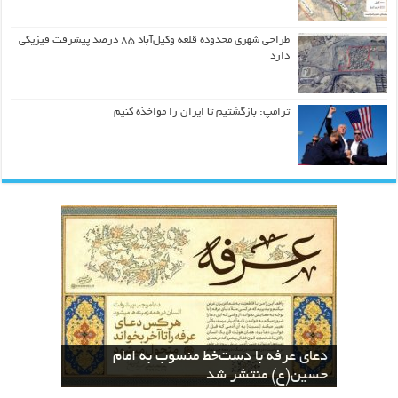
طراحی شهری محدوده قلعه وکیل‌آباد ۸۵ درصد پیشرفت فیزیکی
دارد
ترامپ: بازگشتیم تا ایران را مواخذه کنیم
کسب مقام دوم بخش هنرهای مفهومی در
نسخه های بازآفرینی قرآن منسوب به ائمه
The Geometric Reinterpretation of the
دعای عرفه با دست‌خط منسوب به امام
اطهار در کتابخانه دیجیتال آستان قدس
نخستین جشنواره معلمان هنرمند کشور
کسب عنوان دوم جشنواره معلمان هنرمند
Divine Name “Allah”: From Calligraphy
to Architecture
توسط حمید رابعی
رضوی بارگزاری شد
حسین(ع) منتشر شد
ایران توسط حمید رابعی