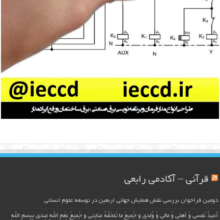
قرآنی – آکادمی رابعی
دومین فراخوان بررسی نقش همایش جهانی اربعین در توسعه علوم انسانی
اُعیذُ نَفسی وَ أهلی وَ مالی وَ وُلدی و جَمیعَ ما تَلحَقُهُ عِنایتی و جَمیعَ نِعَمِ اللّهِ عِندی بِبِسمِ اللّهِ