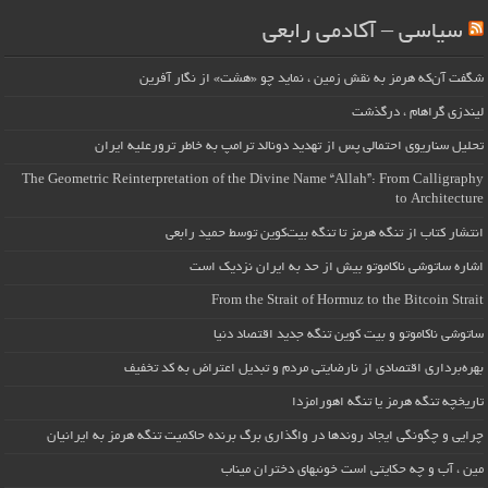
سیاسی – آکادمی رابعی
شگفت آن‌که هرمز به نقش زمین ، نماید چو «هشت» از نگار آفرین
لیندزی گراهام ، درگذشت
تحلیل سناریوی احتمالی پس از تهدید دونالد ترامپ به خاطر ترورعلیه ایران
The Geometric Reinterpretation of the Divine Name “Allah”: From Calligraphy
to Architecture
انتشار کتاب از تنگه هرمز تا تنگه بیت‌کوین توسط حمید رابعی
اشاره ساتوشی ناکاموتو بیش از حد به ایران نزدیک است
From the Strait of Hormuz to the Bitcoin Strait
ساتوشی ناکاموتو و بیت کوین تنگه جدید اقتصاد دنیا
بهره‌برداری اقتصادی از نارضایتی مردم و تبدیل اعتراض به کد تخفیف
تاریخچه تنگه هرمز یا تنگه اهورامزدا
چرایی و چگونگی ایجاد روندها در واگذاری برگ برنده حاکمیت تنگه هرمز به ایرانیان
مین ، آب و چه حکایتی است خونبهای دختران میناب