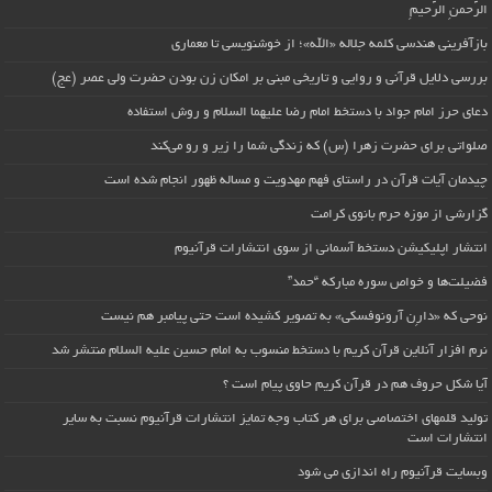
الرَّحمنِ الرَّحیمِ
بازآفرینی هندسی کلمه جلاله «الله»؛ از خوشنویسی تا معماری
بررسی دلایل قرآنی و روایی و تاریخی مبنی بر امکان زن بودن حضرت ولی عصر (عج)
دعای حرز امام جواد با دستخط امام رضا علیهما السلام و روش استفاده
صلواتی برای حضرت زهرا (س) که زندگی شما را زیر و رو می‌کند
چیدمان آیات قرآن در راستای فهم مهدویت و مساله ظهور انجام شده است
گزارشی از موزه حرم بانوی کرامت
انتشار اپلیکیشن دستخط آسمانی از سوی انتشارات قرآنیوم
فضیلت‌ها و خواص سوره مبارکه “حمد”
نوحی که «دارِن آرونوفسکی» به تصویر کشیده است حتی پیامبر هم نیست
نرم افزار آنلاین قرآن کریم با دستخط منسوب به امام حسین علیه السلام منتشر شد
آیا شکل حروف هم در قرآن کریم حاوی پیام است ؟
تولید قلمهای اختصاصی برای هر کتاب وجه تمایز انتشارات قرآنیوم نسبت به سایر
انتشارات است
وبسایت قرآنیوم راه اندازی می شود