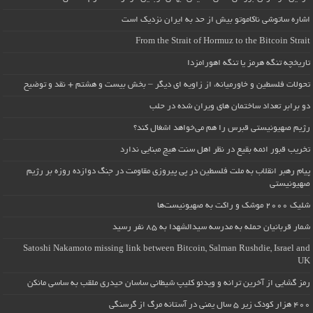
اشاره ساتوشی ناکاموتو بیش از حد به ایران نزدیک است
From the Strait of Hormuz to the Bitcoin Strait
تاریخچه تنگه هرمز یا تنگه اهورامزدا
تحولات فلسطین و خاورمیانه، از زاویه ای دیگر – بخش بیست و هشتم + نقد و توضیح
دو برابر تعداد ساختمان های ویران شده در حلب
رژیم صهیونیستی قبرس را هم می‌خواهد اشغال کند؟
تخریب قبور ائمه بقیع در نظر اهل سنت هیچ مبنایی ندارد
پیام رهبر انقلاب به ملت فلسطین در پی پیروزی مقاومت در جنگ دوازده روزه بر رژیم
صهیونیستی
شلیک ۲۰۰۰ موشک و راکت به صهیونیست‌ها
شمار قربانیان حمله به مدرسه سیدالشهدا به ۸۵ نفر رسید
Satoshi Nakamoto missing link between Bitcoin, Salman Rushdie, Israel and
UK
رمز گشایی از آخرین ترانه و ویدئو کلیپ شیطانی ساسان حیدری ملقب به ساسی مانکن
۴۰۰ هزار کودک زیر ۵ سال یمنی در آستانه مرگ از گرسنگی