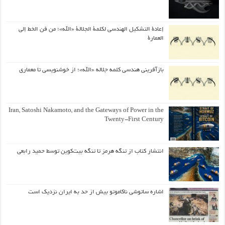
إعادة التشكيل الهندسي لكلمة الجلالة «الله»؛ من فن الخط إلى
العمارة
بازآفرینی هندسی کلمه جلاله «الله»؛ از خوشنویسی تا معماری
Iran, Satoshi Nakamoto, and the Gateways of Power in the
Twenty-First Century
انتشار کتاب از تنگه هرمز تا تنگه بیت‌کوین توسط حمید رابعی
اشاره ساتوشی ناکاموتو بیش از حد به ایران نزدیک است