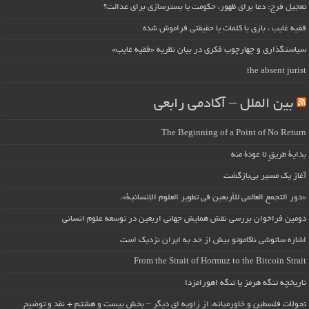
تعجیل فرج: دعا برای ظهور، حکومت یا بسترسازی برای عدالت؟
فقیه غایب ، بازی با کلمات یا حقیقتی فراموش شده
سیاستگذاری و چهارچوب فکری در بیان نظریه «فقیه غایب»
the absent jurist
بین الملل – آکادمی رابعی
The Beginning of a Point of No Return
بداية طريقٍ لا عودة منه
آغاز یک مسیر بی‌بازگشت
«دور التجمع العالمي للأربعين في تطوير العلوم الإنسانية».
دومین فراخوان بررسی نقش همایش جهانی اربعین در توسعه علوم انسانی
اشاره ساتوشی ناکاموتو بیش از حد به ایران نزدیک است
From the Strait of Hormuz to the Bitcoin Strait
تاریخچه تنگه هرمز یا تنگه اهورامزدا
تحولات فلسطین و خاورمیانه، از زاویه ای دیگر – بخش بیست و هشتم + نقد و توضیح