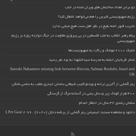
دو برابر تعداد ساختمان های ویران شده در حلب
رژیم صهیونیستی قبرس را هم می‌خواهد اشغال کند؟
تخریب قبور ائمه بقیع در نظر اهل سنت هیچ مبنایی ندارد
پیام رهبر انقلاب به ملت فلسطین در پی پیروزی مقاومت در جنگ دوازده روزه بر رژیم
صهیونیستی
شلیک ۲۰۰۰ موشک و راکت به صهیونیست‌ها
شمار قربانیان حمله به مدرسه سیدالشهدا به ۸۵ نفر رسید
Satoshi Nakamoto missing link between Bitcoin, Salman Rushdie, Israel and
UK
رمز گشایی از آخرین ترانه و ویدئو کلیپ شیطانی ساسان حیدری ملقب به ساسی مانکن
۴۰۰ هزار کودک زیر ۵ سال یمنی در آستانه مرگ از گرسنگی
سلمان رشدی ۳۲ سال در انتظار اعدام
دانلود و مشاهده مستند انیمیشن رمز گشایی از برنامه دجال (۲۰۲۰) : I, Pet Goat 2.99