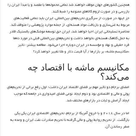
همچنین کشورهای جهان موظف خواهند شد تمامی محموله‌ها با مقصد و یا مبدأ ایران را
بازرسی و در صورت لزوم کالاهای ممنوعه را ضبط کنند.
جز اینها، در صورت از سرگیری تحریم‌های بین‌المللی، ایران باید تمامی فعالیت‌های
مربوط به غنی‌سازی و بازیافت مواد هسته‌ای، از جمله موارد پژوهشی را متوقف کند.
محاصره تسلیحاتی ایران احیا خواهد شد، ایران حق توسعه موشک‌های بالستیک قادر
به حمل کلاهک هسته‌ای نخواهد داشت و تحریم‌های بین‌المللی قبلی در مورد ده‌ها
فرد حقیقی و نهاد و مؤسسه در ایران دوباره اجرا می‌شود. مطالعه بیشتر:
تاثیر
«مکانیسم ماشه» بر بازارها / آیا قیمت دلار و طلا تغییر خواهد کرد؟
مکانیسم ماشه با اقتصاد چه
می‌کند؟
امضای برجام دو تاثیر مهم بر فضای اقتصاد ایران داشت؛ اول رفع برخی از تحریم‌های
پولی و مالی و اقتصادی بود و دوم ایجاد نوعی فضای امیدواری در جامعه که موجب
ایجاد آرامش و ثبات در بازارهای مختلف شد.
اما در سال ۲۰۱۸ و با خروج آمریکا از برجام، تحریم‌های اقتصادی ایران یکی یکی
بازگشت. از تحریم روابط پولی و مالی گرفته تا تحریم صادرات نفت ایران و وعده به
صفر رساندن آن.