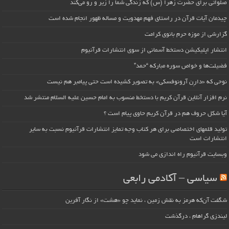
صلواتی برای حضرت زهرا (س) که زندگی شما را زیر و رو می‌کند
چیدمان آیات قرآن در راستای فهم مهدویت و مساله ظهور انجام شده است
گزارشی از موزه حرم بانوی کرامت
انتشار اپلیکیشن دستخط آسمانی از سوی انتشارات قرآنیوم
فضیلت‌ها و خواص سوره مبارکه “حمد”
نوحی که «دارِن آرونوفسکی» به تصویر کشیده است حتی پیامبر هم نیست
نرم افزار آنلاین قرآن کریم با دستخط منسوب به امام حسین علیه السلام منتشر شد
آیا شکل حروف هم در قرآن کریم حاوی پیام است ؟
تولید قلمهای اختصاصی برای هر کتاب وجه تمایز انتشارات قرآنیوم نسبت به سایر
انتشارات است
وبسایت قرآنیوم راه اندازی می شود
سیاسی – آکادمی رابعی
شگفت آن‌که هرمز به نقش زمین ، نماید چو «هشت» از نگار آفرین
لیندزی گراهام ، درگذشت