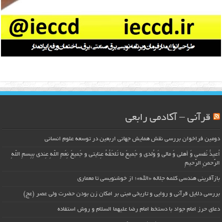
قرآنی – آکادمی رابعی
دومین فراخوان بررسی نقش همایش جهانی اربعین در توسعه علوم انسانی
اُعیذُ نَفسی وَ أهلی وَ مالی وَ وُلدی و جَمیعَ ما تَلحَقُهُ عِنایتی و جَمیعَ نِعَمِ اللّهِ عِندی بِبِسمِ اللّهِ
الرَّحمنِ الرَّحیمِ
بازآفرینی هندسی کلمه جلاله «الله»؛ از خوشنویسی تا معماری
بررسی دلایل قرآنی و روایی و تاریخی مبنی بر امکان زن بودن حضرت ولی عصر (عج)
دعای حرز امام جواد با دستخط امام رضا علیهما السلام و روش استفاده