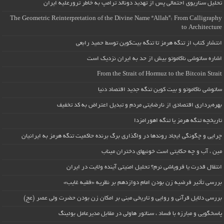
تحلیل سناریوی احتمالی پس از تهدید دونالد ترامپ به خاطر ترورعلیه ایران
The Geometric Reinterpretation of the Divine Name “Allah”: From Calligraphy
to Architecture
انتشار کتاب از تنگه هرمز تا تنگه بیت‌کوین توسط حمید رابعی
اشاره ساتوشی ناکاموتو بیش از حد به ایران نزدیک است
From the Strait of Hormuz to the Bitcoin Strait
ساتوشی ناکاموتو و بیت کوین تنگه جدید اقتصاد دنیا
بهره‌برداری اقتصادی از نارضایتی مردم و تبدیل اعتراض به کد تخفیف
تاریخچه تنگه هرمز یا تنگه اهورامزدا
چرایی و چگونگی ایجاد روندها در واگذاری برگ برنده حاکمیت تنگه هرمز به ایرانیان
مین ، آب و چه حکایتی است خونبهای دختران میناب
انتقال قدرت یا فروپاشی نرم؟ تحلیل امنیتی آینده ولایت در ایران
بررسی تأثیر فرضیه زن بودن امام دوازدهم بر نظریه «فقیه غایب»
بررسی دلایل قرآنی و روایی و تاریخی مبنی بر امکان زن بودن حضرت ولی عصر (عج)
پاسخگویی و مبارزه با فساد ، سناتور هاولی در مقابل مدیرعامل بوئینگ