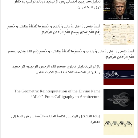
تحلیل سناریوی احتمالی پس از تهدید دونالد ترامپ به خاطر
ترورعلیه ایران
اُعیذُ نَفسی وَ أهلی وَ مالی وَ وُلدی و جَمیعَ ما تَلحَقُهُ عِنایتی و جَمیعَ
نِعَمِ اللّهِ عِندی بِبِسمِ اللّهِ الرَّحمنِ الرَّحیمِ
اُعیذُ نَفسی وَ أهلی وَ مالی وَ وُلدی، و جَمیعَ ما تَلحَقُهُ عِنایتی، و جَمیعَ نِعَمِ اللّهِ عِندی، بِبِسمِ
اللّهِ الرَّحمنِ الرَّحیمِ.
بازخوانی تحلیلی تابلوی «بسم الله الرحمن الرحیم» اثر حمید
رابعی؛ از هندسه نقطه تا تجسم حدیث ثقلین
The Geometric Reinterpretation of the Divine Name
“Allah”: From Calligraphy to Architecture
إعادة التشكيل الهندسي لكلمة الجلالة «الله»؛ من فن الخط إلى
العمارة