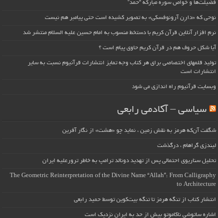
فضیلت‌ها و خواص سوره مبارکه “حمد”
نوحی که «دارِن آرونوفسکی» به تصویر کشیده است حتی پیامبر هم نیست
نرم افزار آنلاین قرآن کریم با دستخط منسوب به امام حسین علیه السلام منتشر شد
آیا شکل حروف هم در قرآن کریم حاوی پیام است ؟
تولید قلمهای اختصاصی برای هر کتاب وجه تمایز انتشارات قرآنیوم نسبت به سایر
انتشارات است
وبسایت قرآنیوم راه اندازی می شود
سیاسی – آکادمی رابعی
شگفت آن‌که هرمز به نقش زمین ، نماید چو «هشت» از نگار آفرین
لیندزی گراهام ، درگذشت
تحلیل سناریوی احتمالی پس از تهدید دونالد ترامپ به خاطر ترورعلیه ایران
The Geometric Reinterpretation of the Divine Name “Allah”: From Calligraphy
to Architecture
انتشار کتاب از تنگه هرمز تا تنگه بیت‌کوین توسط حمید رابعی
اشاره ساتوشی ناکاموتو بیش از حد به ایران نزدیک است