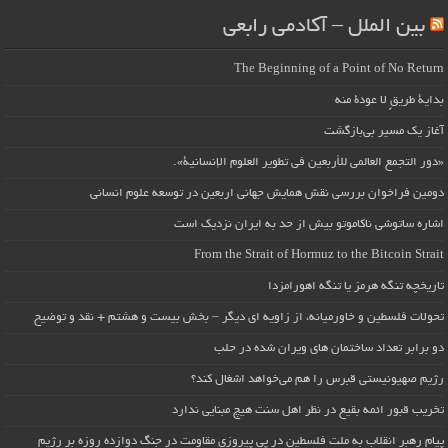
بین الملل – آکادمی رابعی
The Beginning of a Point of No Return
بداية طريقٍ لا عودة منه
آغاز یک مسیر بی‌بازگشت
«دور التجمع العالمي للأربعين في تطوير العلوم الإنسانية».
دومین فراخوان بررسی نقش همایش جهانی اربعین در توسعه علوم انسانی
اشاره ساتوشی ناکاموتو بیش از حد به ایران نزدیک است
From the Strait of Hormuz to the Bitcoin Strait
تاریخچه تنگه هرمز یا تنگه اهورامزدا
تحولات فلسطین و خاورمیانه، از زاویه ای دیگر – بخش بیست و هشتم + نقد و توضیح
دو برابر تعداد ساختمان های ویران شده در حلب
رژیم صهیونیستی قبرس را هم می‌خواهد اشغال کند؟
تخریب قبور ائمه بقیع در نظر اهل سنت هیچ مبنایی ندارد
پیام رهبر انقلاب به ملت فلسطین در پی پیروزی مقاومت در جنگ دوازده روزه بر رژیم