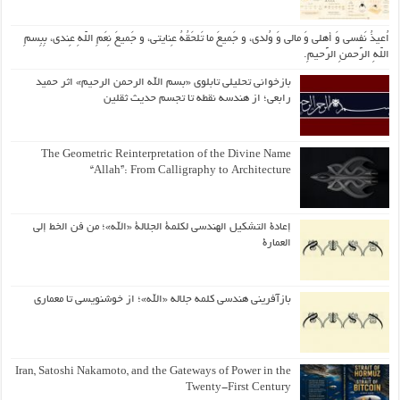
اُعیذُ نَفسی وَ أهلی وَ مالی وَ وُلدی، و جَمیعَ ما تَلحَقُهُ عِنایتی، و جَمیعَ نِعَمِ اللّهِ عِندی، بِبِسمِ
اللّهِ الرَّحمنِ الرَّحیمِ.
بازخوانی تحلیلی تابلوی «بسم الله الرحمن الرحیم» اثر حمید
رابعی؛ از هندسه نقطه تا تجسم حدیث ثقلین
The Geometric Reinterpretation of the Divine Name
“Allah”: From Calligraphy to Architecture
إعادة التشكيل الهندسي لكلمة الجلالة «الله»؛ من فن الخط إلى
العمارة
بازآفرینی هندسی کلمه جلاله «الله»؛ از خوشنویسی تا معماری
Iran, Satoshi Nakamoto, and the Gateways of Power in the
Twenty-First Century