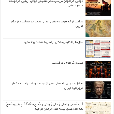
دومین فراخوان بررسی نقش همایش جهانی اربعین در توسعه
علوم انسانی
شگفت آن‌که هرمز به نقش زمین ، نماید چو «هشت» از نگار
آفرین
سال‌ها بلاتکلیفی مالکان اراضی شاهنامه ۳۵ مشهد
لیندزی گراهام ، درگذشت
تحلیل سناریوی احتمالی پس از تهدید دونالد ترامپ به خاطر
ترورعلیه ایران
اُعیذُ نَفسی وَ أهلی وَ مالی وَ وُلدی و جَمیعَ ما تَلحَقُهُ عِنایتی و جَمیعَ
نِعَمِ اللّهِ عِندی بِبِسمِ اللّهِ الرَّحمنِ الرَّحیمِ