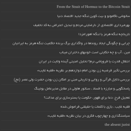
From the Strait of Hormuz to the Bitcoin Strait
ساتوشی ناکاموتو و بیت کوین تنگه جدید اقتصاد دنیا
بهره‌برداری اقتصادی از نارضایتی مردم و تبدیل اعتراض به کد تخفیف
تاریخچه تنگه هرمز یا تنگه اهورامزدا
چرایی و چگونگی ایجاد روندها در واگذاری برگ برنده حاکمیت تنگه هرمز به ایرانیان
مین ، آب و چه حکایتی است خونبهای دختران میناب
انتقال قدرت یا فروپاشی نرم؟ تحلیل امنیتی آینده ولایت در ایران
بررسی تأثیر فرضیه زن بودن امام دوازدهم بر نظریه «فقیه غایب»
بررسی دلایل قرآنی و روایی و تاریخی مبنی بر امکان زن بودن حضرت ولی عصر (عج)
پاسخگویی و مبارزه با فساد ، سناتور هاولی در مقابل مدیرعامل بوئینگ
تعجیل فرج: دعا برای ظهور، حکومت یا بسترسازی برای عدالت؟
فقیه غایب ، بازی با کلمات یا حقیقتی فراموش شده
سیاستگذاری و چهارچوب فکری در بیان نظریه «فقیه غایب»
the absent jurist