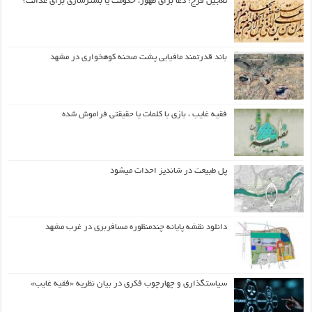
تعجیل فرج: دعا برای ظهور، حکومت یا بسترسازی برای عدالت؟
باند قدرتمند مافیایی پشت صحنه کوهخواری در مشهد
فقیه غایب ، بازی با کلمات یا حقیقتی فراموش شده
پل طبیعت در شاندیز احداث میشود
دانلود نقشه پایانه چندمنظوره مسافربری در غرب مشهد
سیاستگذاری و چهارچوب فکری در بیان نظریه «فقیه غایب»