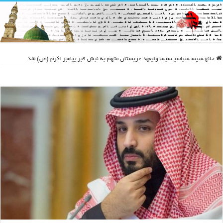
خانه
سپس
سیاسی
سپس
ولیعهد عربستان متهم به نبش قبر پیامبر اکرم (ص) شد