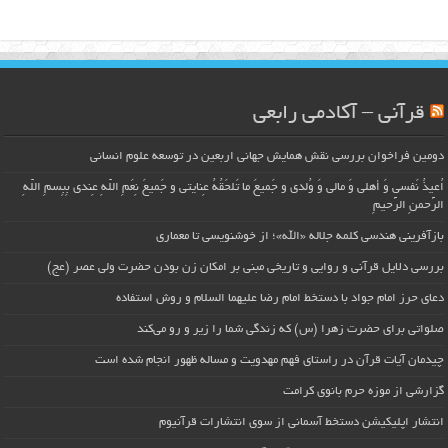
قرآنی – آکادمی رابعی
دومین فراخوان بررسی نقش همایش جهانی اربعین در توسعه علوم انسانی
اُعیذُ نَفسی وَ أهلی وَ مالی وَ وُلدی و جَمیعَ ما تَلحَقُهُ عِنایتی و جَمیعَ نِعَمِ اللّهِ عِندی بِبِسمِ اللّهِ
الرَّحمنِ الرَّحیمِ
بازآفرینی هندسی کلمه جلاله «الله»؛ از خوشنویسی تا معماری
بررسی دلایل قرآنی و روایی و تاریخی مبنی بر امکان زن بودن حضرت ولی عصر (عج)
دعای حرز امام جواد با دستخط امام رضا علیهما السلام و روش استفاده
صلواتی برای حضرت زهرا (س) که زندگی شما را زیر و رو می‌کند
چیدمان آیات قرآن در راستای فهم مهدویت و مساله ظهور انجام شده است
گزارشی از موزه حرم بانوی کرامت
انتشار اپلیکیشن دستخط آسمانی از سوی انتشارات قرآنیوم