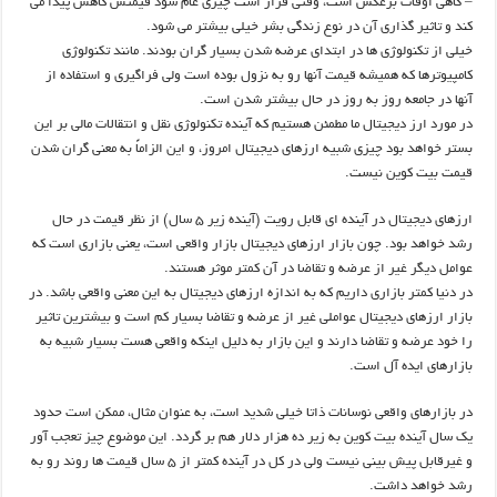
– گاهی اوقات برعکس است، وقتی قرار است چیزی عام شود قیمتش کاهش پیدا می
کند و تاثیر گذاری آن در نوع زندگی بشر خیلی بیشتر می شود.
خیلی از تکنولوژی ها در ابتدای عرضه شدن بسیار گران بودند. مانند تکنولوژی
کامپیوترها که همیشه قیمت آنها رو به نزول بوده است ولی فراگیری و استفاده از
آنها در جامعه روز به روز در حال بیشتر شدن است.
در مورد ارز دیجیتال ما مطمئن هستیم که آینده تکنولوژی نقل و انتقالات مالی بر این
بستر خواهد بود چیزی شبیه ارزهای دیجیتال امروز، و این الزاماً به معنی گران شدن
قیمت بیت کوین نیست.
ارزهای دیجیتال در آینده ای قابل رویت (آینده زیر ۵ سال) از نظر قیمت در حال
رشد خواهد بود. چون بازار ارزهای دیجیتال بازار واقعی است، یعنی بازاری است که
عوامل دیگر غیر از عرضه و تقاضا در آن کمتر موثر هستند.
در دنیا کمتر بازاری داریم که به اندازه ارزهای دیجیتال به این معنی واقعی باشد. در
بازار ارزهای دیجیتال عواملی غیر از عرضه و تقاضا بسیار کم است و بیشترین تاثیر
را خود عرضه و تقاضا دارند و این بازار به دلیل اینکه واقعی هست بسیار شبیه به
بازارهای ایده آل است.
در بازارهای واقعی نوسانات ذاتا خیلی شدید است، به عنوان مثال، ممکن است حدود
یک سال آینده بیت کوین به زیر ده هزار دلار هم بر گردد. این موضوع چیز تعجب آور
و غیرقابل پیش بینی نیست ولی در کل در آینده کمتر از ۵ سال قیمت ها روند رو به
رشد خواهد داشت.