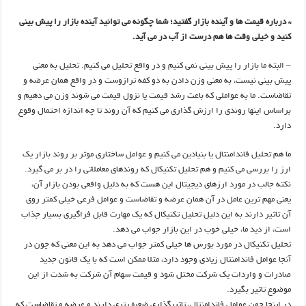
* درباره قیمت ها و آینده بازار گفتید؛ شما چگونه می توانید آینده بازار را پیش بینی
کنید و خیلی وقت ها هم درست از آب در می آید.
– البته ما بازار را پیش بینی نمی کنیم و در واقع تحلیل می کنیم. تحلیل به معنی
پیش بینی نیست، به معنی وزن دادن به دو کفه ترازوست و در واقع همان عرضه و
تقاضاست. ما به عواملی که باعث رشد قیمت یا نزول قیمت می شوند وزن می دهیم و
براساس اینها روندی را ارزش گذاری می کنیم که آن روند تا چه اندازه احتمال وقوع
دارد.
ما هم تحلیل فاندامنتال یا بنیادین می کنیم و عوامل ساختاری موثر بر روند بازار یک
ارز را بررسی می کنیم و هم تحلیل تکنیکال که روندهای معاملاتی را در بر می گیرد.
نکته جالب در مورد ارزهای دیجیتال این هست که به دلیل واقعی بودن بازار آن،
یعنی مهم ترین عامل در آن همان عرضه و تقاضاست و عوامل فرعی خیلی کمتر روی
آن تاثیر دارند به این دلیل تحلیل تکنیکال که یک مهارت قابل فراگیری بسیار جذاب
است، از دید ما، خیلی خوب در این بازار جواب می دهد.
تحلیل تکنیکال در مورد بورس ها خیلی کمتر جواب می دهد به این معنی که چون در
آنجا عوامل فاندامنتال زیادی وجود دارد، مثلا ممکن است که با یک قانون جدید
صادرات و واردات یک شرکت مختل شود و قیمت سهام آن شرکت به شدت از این
موضوع تاثیر بگیرد.
در اینجا چون عوامل فاندامنتال، تاثیرگذاری ضعیف تری دارند و عرضه و تقاضاست که