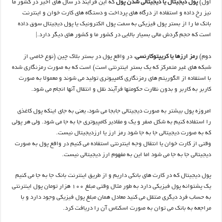
اول)
پول دیجیتال یا دیجیتالی شدن پول
که این فرایند در سال های اخیر در کشور ما
نیز رخ داده و استفاده از درگاه های پرداخت و دستگاه های کارت خوان و اینترنت
بانک ما را از بستر پول فیزیکی به سمت پول الکترونیک یا پول دیجیتال سوق داده
است که حجم گردش مالی بسیار بالایی در کشور ما و کشور های دیگر دارد.|
دوم)
رمز ارزها یا کریپتوکارنسی
، در واقع پول در بستر بلاک چین (نوع خاصی از
شبکه های غیر متمرکز که یک بستر اینترنتی است) است که به صورت رمزنگاری شده
با استفاده از الگوریتم های رمزنگاری کامپیوتری تولید می شوند و معمولا به صورت
کاربر به کاربر و بدون نظارت حکومتها فرآیند نقل و انتقال آنها انجام می شود.
امروزه پول بیشتر به صورت دیجیتالی جابجا می شود، یعنی به جای اینکه پول کاغذی
را استفاده کنیم به شکل صفر و یک و مقادیر کامپیوتری جا به جا می شود. ولی هر پولی
که به صورت دیجیتالی جا به جا شود رمز ارز یا ارزدیجیتال نیست.
وقتی از کارت خوان یا انتقال وجه اینترنتی استفاده می کنیم در واقع پول به صورت
دیجیتالی جا به جا می شود اما این به مفهوم ارز دیجیتالی نیست.
پول دیجیتال که در کارت های بانکی داریم و از طریق اینترنت بانک جا به جا می کنیم
یک پشتوانه پول فیزیکی دارد به طور مثال وقتی مبلغ ۱۰۰ هزار تومان پول اینترنتی
به حساب فرد دیگری منتقل می کنید معادل همان مبلغ پول فیزیکی وجود دارد و با
مراجعه به بانک می توان به صورت اسکناس آن را دریافت کرد.