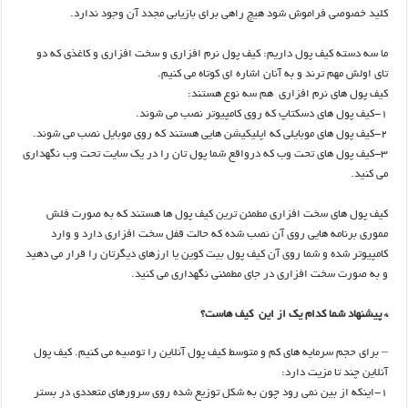
کلید خصوصی فراموش شود هیچ راهی برای بازیابی مجدد آن وجود ندارد.
ما سه دسته کیف پول داریم: کیف پول نرم افزاری و سخت افزاری و کاغذی که دو
تای اولش مهم ترند و به آنان اشاره ای کوتاه می کنیم.
کیف پول های نرم افزاری هم سه نوع هستند:
۱-کیف پول های دسکتاپ که روی کامپیوتر نصب می شوند.
۲-کیف پول های موبایلی که اپلیکیشن هایی هستند که روی موبایل نصب می شوند.
۳-کیف پول های تحت وب که درواقع شما پول تان را در یک سایت تحت وب نگهداری
می کنید.
کیف پول های سخت افزاری مطمئن ترین کیف پول ها هستند که به صورت فلش
مموری برنامه هایی روی آن نصب شده که حالت قفل سخت افزاری دارد و وارد
کامپیوتر شده و شما روی آن کیف پول بیت کوین یا ارزهای دیگرتان را قرار می دهید
و به صورت سخت افزاری در جای مطمئنی نگهداری می کنید.
* پیشنهاد شما کدام یک از این کیف هاست؟
– برای حجم سرمایه های کم و متوسط کیف پول آنلاین را توصیه می کنیم. کیف پول
آنلاین چند تا مزیت دارد:
۱-اینکه از بین نمی رود چون به شکل توزیع شده روی سرورهای متعددی در بستر