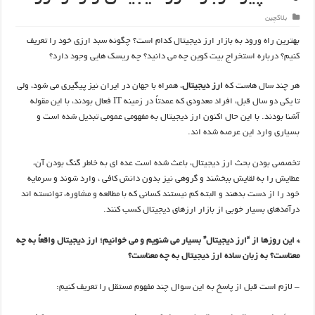
بلاکچین
بهترین راه ورود به بازار ارز دیجیتال کدام است؟ چگونه سبد ارزی خود را تعریف
کنیم؟ درباره استخراج بیت کوین چه می دانید؟ چه ریسک هایی وجود دارد؟
هر چند سال هاست که
ارز دیجیتال
، همراه با جهان در ایران نیز پیگیری می شود، ولی
تا یکی دو سال قبل، افراد معدودی که عمدتاً در زمینه IT فعال بودند، با این مقوله
آشنا بودند. با این حال اکنون ارز دیجیتال به مفهومی عمومی تبدیل شده است و
بسیاری وارد این عرصه شده اند.
تخصصی بودن بحث ارز دیجیتال، باعث شده است عده ای به خاطر گنگ بودن آن،
عطایش را به لقایش ببخشند و گروهی نیز بدون دانش کافی ، وارد شوند و سرمایه
خود را از دست بدهند و البته کم نیستند کسانی که با مطالعه و مشاوره، توانسته اند
درآمدهای بسیار خوبی از بازار ارزهای دیجیتال کسب کنند.
* این روزها از “ارز دیجیتال” بسیار می شنویم و می خوانیم؛ ارز دیجیتال واقعاً به چه
معناست؟ به زبان ساده ارز دیجیتال به چه معناست؟
–
لازم است قبل از پاسخ به این سوال چند مفهوم مستقل را تعریف کنیم: