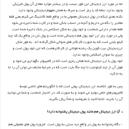
اما در مورد ارز دیجیتال این طور نیست و در بیشتر موارد معادل آن پول فیزیکی
وجود ندارد، تماما کد یا رمز است و صرفا به همان مفهوم دیجیتالی وجود دارد.
نکته بعدی اینکه در پول دیجیتال معمولی ما در واقع فقط اکانتینگ می کنیم یعنی فقط
مقادیر را نگه می داریم و آنچه در حساب بانکی شما و در کارت شما ذخیره می شود
فقط مقدار دارایی شماست و خود پول به شکل اسکناس در بانک ذخیره شده است.
ولی در مورد رمز ارز خود پول هم دیجیتالی شده است و پول تان در واقع یک کد چند
کیلو بایتی است که به صورت کاراکتر های متوالی شکل گرفته اند. به طور مثال
ارزدیجیتال بیت کوین یک رشته طولانی از کاراکترهاست که این خود پول است و
چیزی به عنوان اسکناس وجود ندارد.
خود پول یا ارز دیجیتال شما همان رمزی است که در کامپیوتر نگهداری می شود و
طول آن از چند کیلوبایت تا چند مگا بایت است که در شرایط مختلف می توان آن را جا
به جا کرد.
پس به طور خلاصه، ارز دیجیتال، پولی است که با الگوریتم های خاصی توسط
کامپیوترهای خاص تولید می شوند و به صورت کد، در اختیار شماست و شما می توانید
آن را بخرید، جابجا کنید یا بفروشید و مثلاً ریال بگیرید.
* آیا ارز دیجیتال هم مانند پول دیجیتال پشتوانه دارد؟
– نگاه پشتوانه به پول در واقع دید سنتی به پول است. امروزه پول های معمولی هم