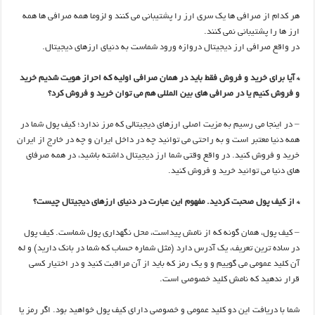
هر کدام از صرافی ها یک سری ارز را پشتیبانی می کنند و لزوما همه صرافی ها همه
ارز ها را پشتیبانی نمی کنند.
در واقع صرافی ارز دیجیتال دروازه ورود شماست به دنیای ارزهای دیجیتال.
* آیا برای خرید و فروش فقط باید در همان صرافی اولیه که احراز هویت شدیم خرید
و فروش کنیم یا در صرافی های بین المللی هم می توان خرید و فروش کرد؟
– در اینجا می رسیم به مزیت اصلی ارزهای دیجیتالی که مرز ندارد؛ کیف پول شما در
همه دنیا معتبر است و به راحتی می توانید چه در داخل ایران و چه در خارج از ایران
خرید و فروش کنید. در واقع وقتی شما ارز دیجیتال داشته باشید، در همه صرفای
های دنیا می توانید خرید و فروش کنید.
* از کیف پول صحبت کردید. مفهوم این عبارت در دنیای ارزهای دیجیتال چیست؟
– کیف پول، همان گونه که از نامش پیداست، محل نگهداری پول شماست. کیف پول
در ساده ترین تعریف، یک آدرس دارد (مثل شماره حساب که شما در بانک دارید) و له
آن کلید عمومی می گوییم و و یک رمز که باید از آن مراقبت کنید و در اختیار کسی
قرار ندهید که نامش کلید خصوصی است.
شما با دریافت این دو کلید عمومی و خصوصی دارای کیف پول خواهید بود. اگر رمز یا