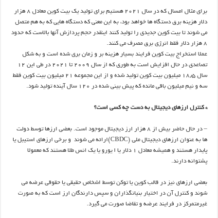
برای مثال امسال که در سال ۲۰۲۱ هستیم برای تولید یک بیت کوین معادل ۸ هزار
دلار هزینه برق دستگاه ها خواهد بود، به این معنی که دستگاه هایی که به هم متصل
می شوند تا بیت کوین جدیدی را تولید کنند اینقدر حجم پردازش آنها بالاست که حدود
۸ هزار دلار فقط انرژی برق مصرف می کنند.
عملا استخراج بیت کوین فرایند بسیار هزینه بر و زمان بری شده است و به شکل
تصاعدی در حال افزایش است به طوری که از سال ۲۰۰۹ تا ۲۰۲۱ در طی این ۱۲
سال ۱۸٫۵ میلیون بیت کوین تولید شده و از این مجموعه ۲۱ میلیون بیت کوین فقط
سه و نیم میلیون باقی مانده که پیش بینی شده در ۱۲۰ سال آینده تولید شود.
* کنترل ارزهای دیجیتال به دست چه کسی است؟
– در حال حاضر بیش از ۸ هزار ارز دیجیتال موجود است. بعضی ارزها توسط دولت
ها به عنوان ارزهای دیجیتال ملی (CBDC)ارائه می شوند و برخی ارزهای استیبل یا
پایدار هستند و همیشه معادل ۱ دلار یا ا یورو یا یک انس طلا هستند که معمولا
پشتوانه دارند.
بعضی ارزهای نیز در قالب کوین یا توکن توسط اشخاص حقیقی یا حقوقی عرضه می
شوند و کنترل آن در اختیار بنیانگذاران و سپس دارندگان ارز است که به صورت
غیرمتمرکز در فرایند عرضه و تقاضا صورت می گیرد.