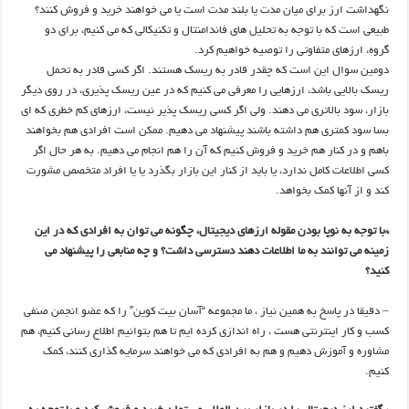
نگهداشت ارز برای میان مدت یا بلند مدت است یا می خواهند خرید و فروش کنند؟
طبیعی است که با توجه به تحلیل های فاندامنتال و تکنیکالی که می کنیم، برای دو
گروه، ارزهای متفاوتی را توصیه خواهیم کرد.
دومین سوال این است که چقدر قادر به ریسک هستند. اگر کسی قادر به تحمل
ریسک بالایی باشد، ارزهایی را معرفی می کنیم که در عین ریسک پذیری، در روی دیگر
بازار، سود بالاتری می دهند. ولی اگر کسی ریسک پذیر نیست، ارزهای کم خطری که ای
بسا سود کمتری هم داشته باشند پیشنهاد می دهیم. ممکن است افرادی هم بخواهند
باهم و در کنار هم خرید و فروش کنیم که آن را هم انجام می دهیم. به هر حال اگر
کسی اطلاعات کامل ندارد، یا باید از کنار این بازار بگذرد یا یا افراد متخصص مشورت
کند و از آنها کمک بخواهد.
*با توجه به نوپا بودن مقوله ارزهای دیجیتال، چگونه می توان به افرادی که در این
زمینه می توانند به ما اطلاعات دهند دسترسی داشت؟
و چه منابعی را پیشنهاد می
کنید؟
– دقیقا در پاسخ به همین نیاز ، ما مجموعه “آسان بیت کوین” را که عضو انجمن صنفی
کسب و کار اینترنتی هست ، راه اندازی کرده ایم تا هم بتوانیم اطلاع رسانی کنیم، هم
مشاوره و آموزش دهیم و هم به افرادی که می خواهند سرمایه گذاری کنند، کمک
کنیم.