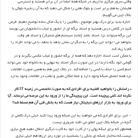
وقتی سرور مرکزی نداریم، در شبکه همه اعضا در آن برابر هستند و دسترسی
هایشان به هم برابر است و بلوک هایی را شکل می دهند که به آن زنجیره بلوکی یا
بلاک چین می گوییم.
اجازه بدید برای درک بهتر موضوع ، بلاکچین را با یک مثال ساده توضیح دهیم: فرض
کنید در کلاس درس هستید و استاد برگه ای از حضور و غیاب دانشجویان می نویسد
این برگه میتواند نزد استاد باشد (مانند سیستم های متمرکز) و استاد هر وقت
بخواهد می ¬تواند این برگه را به دیگران نشان بدهد یا ندهد، یا می تواند افراد را
کم یا زیاد کند.
یا ممکن است استاد اجازه دهد که همه از برگه حضور و غیاب عکسی بگیرند و در
گوشی خود نگه دارند! در این صورت دیگر استاد به تنهایی و به دلخواه خود نمی تواند
اسم کسی را حذف یا کسی را اضافه کند. در بلاک چین هم به همین صورت اطلاعات
نزد همه اعضای شبکه وجود دارد و عملا امکان تغییر و تقلب در اطلاعات وجود ندارد.
* راستش را بخواهید قضیه برای افرادی که به صورت تخصصی در زمینه IT کار
نکرده اند، کمی پیچیده است. این پیچیدگی ما را از ورود به این عرصه می ترساند. آیا
برای ورود به بازار ارزهای دیجیتال نیاز هست که به بخش فنی آن هم مسلط شد؟
– خیر، برای افرادی که می خواهند به این شبکه ورود پیدا کنند خیلی درک کاملی از
آنچه در شبکه بلاک چین اتفاق می افتد ضروری نیست.
همانطور که برای اینکه پولی را از کارت خود به کارت دیگری انتقال دهید هیچ نیازی
نیست که ساختار شبکه ای بانکی را بشناسید در مورد رمز ارزها هم خیلی نیازی