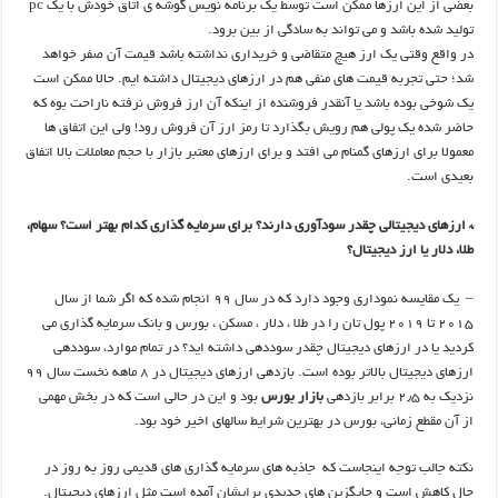
بعضی از این ارزها ممکن است توسط یک برنامه نویس گوشه ی اتاق خودش با یک pc
تولید شده باشد و می تواند به سادگی از بین برود.
در واقع وقتی یک ارز هیچ متقاضی و خریداری نداشته باشد قیمت آن صفر خواهد
شد؛ حتی تجربه قیمت های منفی هم در ارزهای دیجیتال داشته ایم. حالا ممکن است
یک شوخی بوده باشد یا آنقدر فروشنده از اینکه آن ارز فروش نرفته ناراحت بوه که
حاضر شده یک پولی هم رویش بگذارد تا رمز ارز آن فروش رود! ولی این اتفاق ها
معمولا برای ارزهای گمنام می افتد و برای ارزهای معتبر بازار با حجم معاملات بالا اتفاق
بعیدی است.
* ارزهای دیجیتالی چقدر سودآوری دارند؟ برای سرمایه گذاری کدام بهتر است؟ سهام،
طلا، دلار یا ارز دیجیتال؟
– یک مقایسه نموداری وجود دارد که در سال ۹۹ انجام شده که اگر شما از سال
۲۰۱۵ تا ۲۰۱۹ پول تان را در طلا ، دلار ، مسکن ، بورس و بانک سرمایه گذاری می
کردید یا در ارزهای دیجیتال چقدر سوددهی داشته اید؟ در تمام موارد، سوددهی
ارزهای دیجیتال بالاتر بوده است. بازدهی ارزهای دیجیتال در ۸ ماهه نخست سال ۹۹
نزدیک به ۲٫۵ برابر بازدهی
بازار بورس
بود و این در حالی است که در بخش مهمی
از آن مقطع زمانی، بورس در بهترین شرایط سالهای اخیر خود بود.
نکته جالب توجه اینجاست که جاذبه های سرمایه گذاری های قدیمی روز به روز در
حال کاهش است و جایگزین های جدیدی برایشان آمده است مثل ارزهای دیجیتال.