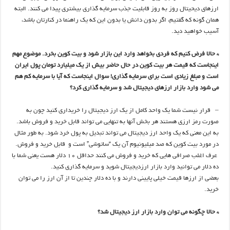
ارزهای دیحیتال روز به روز قابلیت جذب سرمایه گذاری بیشتری پیدا می کنند. البته
همان گونه که گفتیم، اگر بدون دانش یا بدون این که یک راهنما در کنارتان باشد،
آسیب خواهید دید.
* حالا فرض کنیم که فردی بخواهد وارد این بازار شود و بیت کوین بخرد. موضوع مهم
اینجاست که قیمت هر بیت کوین در حال حاضر بیش از یک میلیارد تومان پول ایران
است و مبلغ زیادی است برای سرمایه گذاری! سوال اینجاست که آیا با سرمایه کم هم
می شود وارد بازار ارزهای دیجیتال شد و سرمایه گذاری کرد؟
– قرار نیست شما یک واحد کامل از یک ارز دیجیتال را خریداری کنید چون به
صورت رمز ارزی هستند هر بخش آنها به تنهایی می تواند قابل خرید و فروش باشد.
به این معنی که یک واحد ارز دیجیتال می تواند تبدیل به پول خرد شود. به طور مثال
در مورد بیت کوین که صد میلیونیوم آن یک “ساتوشی” است و قابل خرید و فروش.
عرف اغلب صرافی هایی که خرید و فروش می کنند حداقل ۱۰ دلار هست یعنی شما با
ده دلار می توانید وارد بازار ارزدیجیتال شوید و سرمایه گذاری کنید.
بعضی از ارزها قیمت خیلی پایینی دارند و با ده دلار چندین تا از آن ارز را می توان
خرید.
* حالا چگونه می توان وارد بازار ارز دیجیتال شد؟