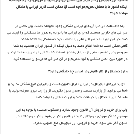
* گفتید ارز دیجیتال را در بازار بین المللی می توان خرید و فروش کرد و با توجه به
اینکه کشور ما با معضل تحریم مواجه است آیا ممکن است کاربر ایرانی با مشکل
مواجه شود؟
– بله متاسفانه، در صرافی های ایرانی مشکلی وجود نخواهد داشت ولی بعضی از
صرافی های خارجی هستند که برای ایرانی ها با توجه به تحری ها مشکلاتی را ایجاد می
کنند، در این مورد باید صرافی هایی را انتخاب کرد که مشکلی نداشته باشند.
گاهی ممکن است به شما اطلاع دهند به دلیل اینکه از کشور ایران هستید به شما
سرویس نمی دهیم. بعضی از صرافی ها نیز هستند که مشکلی در این زمینه ندارند و
در حوزه بین الملل مشکلی با آنها نداریم و از آن صرافی ها می توان استفاده کرد.
* ارز دیجیتال از نظر قانونی در ایران چه جایگاهی دارد؟
– تولید ارزهای دیجیتال در ایران دارای قانون هست و بنابراین هیچ مشکلی ندارد و
شما می توانید از وزارت صنعت و معدن مجوز بگیرید، از وزارت نیرو، تعرفه تولید یا
ماینینگ ارز دیجیتال را دریافت کنید و ارز دیجیتال را تولید کنید.
ولی برای خرید و فروش آن قانون وجود ندارد و مسکوت هست؛ با توجه به این
موضوع که اگر موردی جرم تلقی شود در قانون ذکر می شود و اگر جرم نباشد در
قانون ذکر نمی شود، خرید و فروش ارز دیجیتال منع قانونی ندارد.