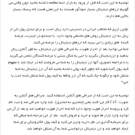
توصیه ما این است که قبل از ورود به بازار حتما مطالعه داشته باشید چون وقتی می
گوییم ارزهای دیجیتال بسیار سودآور هستند به این معنی هست که ریسک بسیار
بالایی هم دارند.
اولین ارزی که مخاطب ایرانی در دسترس دارد ریال است، و برای تبدیل پول تان از
ریال به ارز دیجیتال روش های مختلفی وجود دارد. با جستجو در اینترنت عرضه
کننده های زیادی را می بینید که ارزهای دیجیتال را عرضه می کنند.
شما می توانید بعد از احراز هویت، به صرافی های ارز دیجیتال، به طور آنلاین ریال
بدهید و ارزدیجیتال بگیرید یا حتی به شکل سنتی با عرضه کنندگان تماس می گیرید
یا با مراجعه حضوری، آنها ارز دیجیتال را به شما می فروشند که در اینجا باید با مفهوم
کیف پول آشنا شوید که چطور کیف پولی داشته باشید که آن ارز دیجیتال به شما
منتقل شود و چگونه چک کنید که آن ارز واقعا به کیف پول شما منتقل شده است یا
خیر؟
توصیه ما این است که از صرافی های آنلاین استفاده کنید. صرافی های آنلاین به
صورت C2C کار می¬کنند یعنی (مشتری به مشتری). باید وارد صرافی شد و ثبت نام
کرد و پروسه احراز هویت وجود دارد که شما احراز هویت خواهید شد و بعد از آن می
توانید وارد بازار ها شوید و خرید و فروش کنید. بعد از این مرحله شما مبلغی که
برای سرمایه گذاری در نظر دارید واریز می کنید و کیف پول الکترونیکی برای شما
ایجاد خواهد شد و ارز دیجیتال درخواستی شما به آن منتقل خواهد شد.