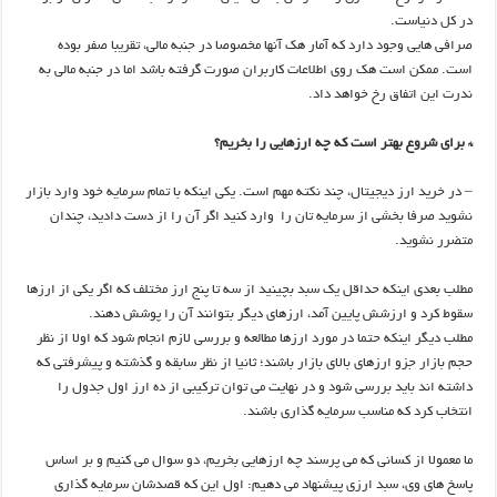
در کل دنیاست.
صرافی هایی وجود دارد که آمار هک آنها مخصوصا در جنبه مالی، تقریبا صفر بوده
است. ممکن است هک روی اطلاعات کاربران صورت گرفته باشد اما در جنبه مالی به
ندرت این اتفاق رخ خواهد داد.
* برای شروع بهتر است که چه ارزهایی را بخریم؟
– در خرید ارز دیجیتال، چند نکته مهم است. یکی اینکه با تمام سرمایه خود وارد بازار
نشوید صرفا بخشی از سرمایه تان را وارد کنید اگر آن را از دست دادید، چندان
متضرر نشوید.
مطلب بعدی اینکه حداقل یک سبد بچینید از سه تا پنج ارز مختلف که اگر یکی از ارزها
سقوط کرد و ارزشش پایین آمد، ارزهای دیگر بتوانند آن را پوشش دهند.
مطلب دیگر اینکه حتما در مورد ارزها مطالعه و بررسی لازم انجام شود که اولا از نظر
حجم بازار جزو ارزهای بالای بازار باشند؛ ثانیا از نظر سابقه و گذشته و پیشرفتی که
داشته اند باید بررسی شود و در نهایت می توان ترکیبی از ده ارز اول جدول را
انتخاب کرد که مناسب سرمایه گذاری باشند.
ما معمولا از کسانی که می پرسند چه ارزهایی بخریم، دو سوال می کنیم و بر اساس
پاسخ های وی، سبد ارزی پیشنهاد می دهیم: اول این که قصدشان سرمایه گذاری