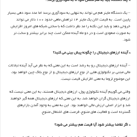
* چند دستگاه باید به هم متصل شود تا به سودآوری برس
د؟
– یک دستگاه ماینر هم می تواند به تنهایی به سودآوری برسد اما عدد سود دهی بسیار
پایین است. به قیمت الان یک ماینر ۱۴ تراهش ماهی حدود ۱۰۰ دلار می تواند
خروجی دهد و باید این نکته را مد نظر داشت که با سختی شبکه های امروز افزایش
به صورت صعودی است و در دو ماه آینده ممکن است چند برابر بیشتر و سخت تر
شود.
* آینده ارزهای دیجیتال را چگونه پیش بینی می کنید؟
– آینده ارزهای دیجیتال رو به رشد است به این معنی که به نظر می آید آینده تبادلات
مالی مبتنی بر تکنولوژی هایی از نوع ارزهای دیجیتال و از نوع بلاک چین خواهد بود،
این موضوع لزوما به معنی افزایش قیمت نیست.
وقتی می گوییم آینده تکنولوژی پول، ارزهای دیجیتال هستند، به این معنی نیست که
ارزهای دیجیتال گران خواهد شد، به این معنی که ارزهای دیجیتال همه گیر خواهند
شد و ابزار اصلی ارزش مالی خواهند بود. این به معنی به وجود آمدن بازارهای
گسترده است و فعالیت های متنوع، فرصت های اشتغال متنوع.
* اگر تقاضا بیشتر شود آیا قیمت هم بیشتر می شود؟