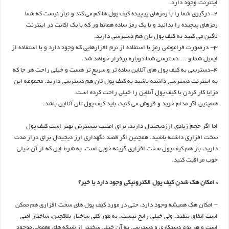
اینترنت وجود دارد.
۲-درگیری شما را با رمزهای پیچیده کیف پول ها کم می کند و نیاز نیست که شما
رمزهای پیچیده را بدانید و با یک رمز ساده همانط ور که با یک اکانت در اینترنت
لاگین می کنید به کیف پول تان هم دسترسی دارید.
۳- درصورت فراموشی رمز با استفاده از نرم افزارهایی که وجود دارد و با استفاده از
ایمیل شما و … دسترسی شما دوباره برقرار خواهد شد.
۴-دسترسی به کیف پول های آنلاین ساده تر و سریع تر هست و خیلی راحت هر جا که
به اینترنت دسترسی داشته باشید به کیف پول تان هم دسترسی دارید. مجموعه این
مزایا کار کردن با کیف پول آنلاین را خیلی راحت کرده است.
همچنین اگر مدام خرید و فروش می کنید، باید کیف پول تان آنلاین باشد.
اما اگر حجم زیادی ارزدیجیتال دارید، برای امنیت بیشترش بهتر است کیف پول
سخت افزاری داشته باشید. همچنین اگر قصد نگهداری ارز دیجیتال برای دراز مدت
دارید، باز هم کیف پول سخت افزاری گزینه خوبی است، به شرط این که از آن خیلی
خوب مراقبت کنید.
* امکان هک شدن کیف پول الکترونیکی وجود دارد یا خیر؟
– امکان هک همیشه وجود دارد، حتی در مورد کیف پول های سخت افزاری هم ممکن
است اتفاق بیفتد. ولی خیلی رایج نیست. به طور کلی ساختار بلاکچین، ساختار امنی
است و هر نوع دستکاری و دسترسی به آن خیلی سختتر از شبکه های معمولی موجود