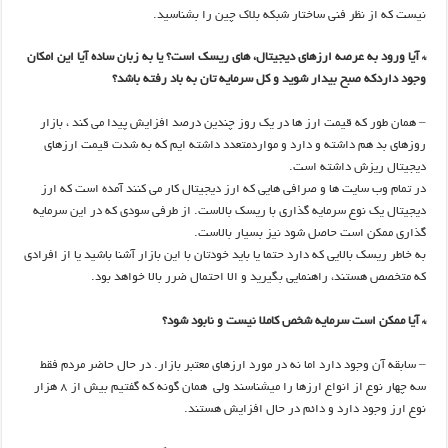
نیست که از نظر فنی ساختار شبکه بلاک چین را بشناسید.
* آیا ورود به عرصه ارزهای دیجیتال، های ریسک است؟ یا به زبان ساده آیا این امکان
وجود داردکه صبح بیدار شوید و کل سرمایه تان به باد رفته باشد؟
– همان طور که قیمت ارز ها در یک روز چندین درصد افزایش پیدا می کند ، بازار
روزهای بد هم داشته و دارد و مواردمتعدد داشته ایم که به شدت قیمت ارزهای
دیجیتال ریزش داشته است.
در تمام وب سایت ها و صرافی هایی که ارز دیجیتال کار می کنند آمده است که ارز
دیجیتال یک نوع سرمایه گذاری با ریسک بالاست. از طرفی سودی که در این سرمایه
گذاری ممکن است حاصل شود نیز بسیار بالاست.
به خاطر ریسک بالایی که دارد حتما یا باید خودتان با این بازار آشنا باشید یا از افرادی
که متخصص هستند، راهنمایی بگیرید و الا احتمال ضرر بالا خواهد بود.
* آیا ممکن است سرمایه شخص کاملا نیست و نابود شود؟
– سابقه آن وجود دارد اما نه در مورد ارزهای معتبر بازار. در حال حاضر مردم فقط
سه چهار نوع از انواع ارزها را میشناسند ولی همان گونه که گفتیم بیش از ۸ هزار
نوع ارز وجود دارد و دائم در حال افزایش هستند.