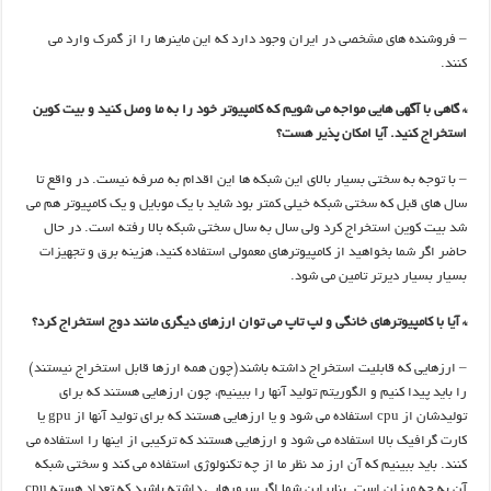
– فروشنده های مشخصی در ایران وجود دارد که این ماینرها را از گمرک وارد می
کنند.
* گاهی با آگهی هایی مواجه می شویم که کامپیوتر خود را به ما وصل کنید و بیت کوین
استخراج کنید. آیا امکان پذیر هست؟
– با توجه به سختی بسیار بالای این شبکه ها این اقدام به صرفه نیست. در واقع تا
سال های قبل که سختی شبکه خیلی کمتر بود شاید با یک موبایل و یک کامپیوتر هم می
شد بیت کوین استخراج کرد ولی سال به سال سختی شبکه بالا رفته است. در حال
حاضر اگر شما بخواهید از کامپیوترهای معمولی استفاده کنید، هزینه برق و تجهیزات
بسیار بسیار دیرتر تامین می شود.
* آیا با کامپیوترهای خانگی و لپ تاپ می توان ارزهای دیگری مانند دوج استخراج کرد؟
– ارزهایی که قابلیت استخراج داشته باشند(چون همه ارزها قابل استخراج نیستند)
را باید پیدا کنیم و الگوریتم تولید آنها را ببینیم، چون ارزهایی هستند که برای
تولیدشان از cpu استفاده می شود و یا ارزهایی هستند که برای تولید آنها از gpu یا
کارت گرافیک بالا استفاده می شود و ارزهایی هستند که ترکیبی از اینها را استفاده می
کنند. باید ببینیم که آن ارز مد نظر ما از چه تکنولوژی استفاده می کند و سختی شبکه
آن به چه میزان است. بنابراین شما اگر سرورهایی داشته باشید که تعداد هسته cpu