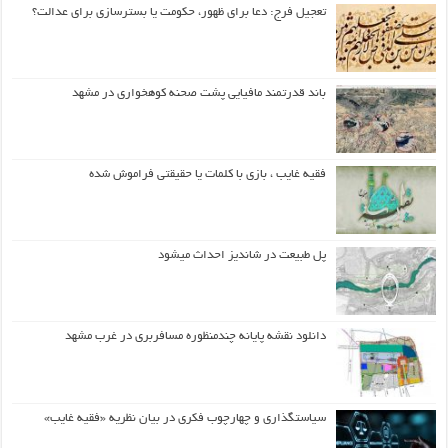
تعجیل فرج: دعا برای ظهور، حکومت یا بسترسازی برای عدالت؟
باند قدرتمند مافیایی پشت صحنه کوهخواری در مشهد
فقیه غایب ، بازی با کلمات یا حقیقتی فراموش شده
پل طبیعت در شاندیز احداث میشود
دانلود نقشه پایانه چندمنظوره مسافربری در غرب مشهد
سیاستگذاری و چهارچوب فکری در بیان نظریه «فقیه غایب»