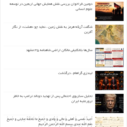
دومین فراخوان بررسی نقش همایش جهانی اربعین در توسعه
علوم انسانی
شگفت آن‌که هرمز به نقش زمین ، نماید چو «هشت» از نگار
آفرین
سال‌ها بلاتکلیفی مالکان اراضی شاهنامه ۳۵ مشهد
لیندزی گراهام ، درگذشت
تحلیل سناریوی احتمالی پس از تهدید دونالد ترامپ به خاطر
ترورعلیه ایران
اُعیذُ نَفسی وَ أهلی وَ مالی وَ وُلدی و جَمیعَ ما تَلحَقُهُ عِنایتی و جَمیعَ
نِعَمِ اللّهِ عِندی بِبِسمِ اللّهِ الرَّحمنِ الرَّحیمِ