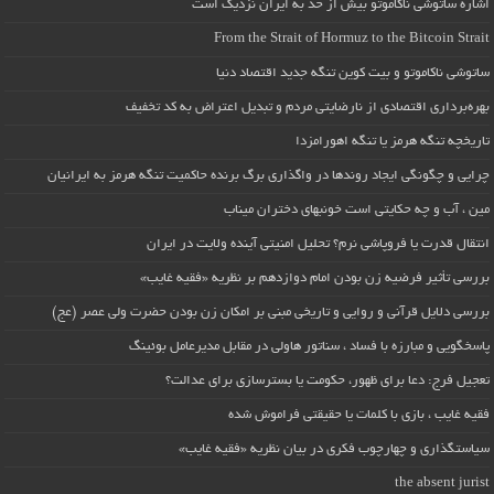
اشاره ساتوشی ناکاموتو بیش از حد به ایران نزدیک است
From the Strait of Hormuz to the Bitcoin Strait
ساتوشی ناکاموتو و بیت کوین تنگه جدید اقتصاد دنیا
بهره‌برداری اقتصادی از نارضایتی مردم و تبدیل اعتراض به کد تخفیف
تاریخچه تنگه هرمز یا تنگه اهورامزدا
چرایی و چگونگی ایجاد روندها در واگذاری برگ برنده حاکمیت تنگه هرمز به ایرانیان
مین ، آب و چه حکایتی است خونبهای دختران میناب
انتقال قدرت یا فروپاشی نرم؟ تحلیل امنیتی آینده ولایت در ایران
بررسی تأثیر فرضیه زن بودن امام دوازدهم بر نظریه «فقیه غایب»
بررسی دلایل قرآنی و روایی و تاریخی مبنی بر امکان زن بودن حضرت ولی عصر (عج)
پاسخگویی و مبارزه با فساد ، سناتور هاولی در مقابل مدیرعامل بوئینگ
تعجیل فرج: دعا برای ظهور، حکومت یا بسترسازی برای عدالت؟
فقیه غایب ، بازی با کلمات یا حقیقتی فراموش شده
سیاستگذاری و چهارچوب فکری در بیان نظریه «فقیه غایب»
the absent jurist