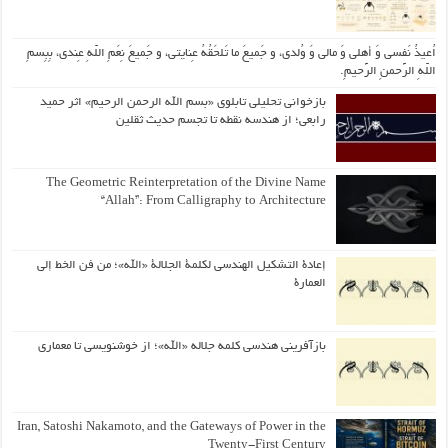
اُعیذُ نَفسی وَ أهلی وَ مالی وَ وُلدی، و جَمیعَ ما تَلحَقُهُ عِنایتی، و جَمیعَ نِعَمِ اللّهِ عِندی، بِبِسمِ
اللّهِ الرَّحمنِ الرَّحیمِ.
بازخوانی تحلیلی تابلوی «بسم الله الرحمن الرحیم» اثر حمید
رابعی؛ از هندسه نقطه تا تجسم حدیث ثقلین
The Geometric Reinterpretation of the Divine Name
“Allah”: From Calligraphy to Architecture
إعادة التشكيل الهندسي لكلمة الجلالة «الله»؛ من فن الخط إلى
العمارة
بازآفرینی هندسی کلمه جلاله «الله»؛ از خوشنویسی تا معماری
Iran, Satoshi Nakamoto, and the Gateways of Power in the
Twenty-First Century