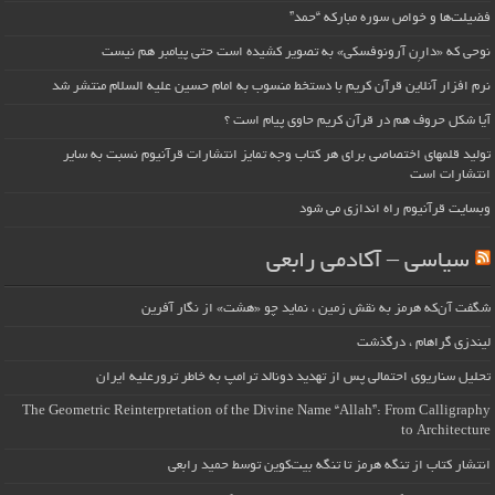
فضیلت‌ها و خواص سوره مبارکه “حمد”
نوحی که «دارِن آرونوفسکی» به تصویر کشیده است حتی پیامبر هم نیست
نرم افزار آنلاین قرآن کریم با دستخط منسوب به امام حسین علیه السلام منتشر شد
آیا شکل حروف هم در قرآن کریم حاوی پیام است ؟
تولید قلمهای اختصاصی برای هر کتاب وجه تمایز انتشارات قرآنیوم نسبت به سایر
انتشارات است
وبسایت قرآنیوم راه اندازی می شود
سیاسی – آکادمی رابعی
شگفت آن‌که هرمز به نقش زمین ، نماید چو «هشت» از نگار آفرین
لیندزی گراهام ، درگذشت
تحلیل سناریوی احتمالی پس از تهدید دونالد ترامپ به خاطر ترورعلیه ایران
The Geometric Reinterpretation of the Divine Name “Allah”: From Calligraphy
to Architecture
انتشار کتاب از تنگه هرمز تا تنگه بیت‌کوین توسط حمید رابعی