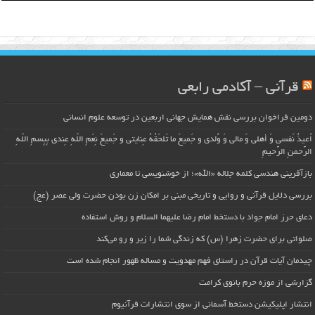
قرآنی – آکادمی رابعی
دومین فراخوان بررسی نقش همایش جهانی اربعین در توسعه علوم انسانی
اُعیذُ نَفسی وَ أهلی وَ مالی وَ وُلدی و جَمیعَ ما تَلحَقُهُ عِنایتی و جَمیعَ نِعَمِ اللّهِ عِندی بِبِسمِ اللّهِ
الرَّحمنِ الرَّحیمِ
بازآفرینی هندسی کلمه جلاله «الله»؛ از خوشنویسی تا معماری
بررسی دلایل قرآنی و روایی و تاریخی مبنی بر امکان زن بودن حضرت ولی عصر (عج)
دعای حرز امام جواد با دستخط امام رضا علیهما السلام و روش استفاده
صلواتی برای حضرت زهرا (س) که زندگی شما را زیر و رو می‌کند
چیدمان آیات قرآن در راستای فهم مهدویت و مساله ظهور انجام شده است
گزارشی از موزه حرم بانوی کرامت
انتشار اپلیکیشن دستخط آسمانی از سوی انتشارات قرآنیوم