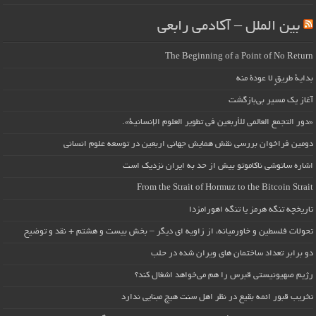
بین الملل – آکادمی رابعی
The Beginning of a Point of No Return
بداية طريقٍ لا عودة منه
آغاز یک مسیر بی‌بازگشت
«دور التجمع العالمي للأربعين في تطوير العلوم الإنسانية».
دومین فراخوان بررسی نقش همایش جهانی اربعین در توسعه علوم انسانی
اشاره ساتوشی ناکاموتو بیش از حد به ایران نزدیک است
From the Strait of Hormuz to the Bitcoin Strait
تاریخچه تنگه هرمز یا تنگه اهورامزدا
تحولات فلسطین و خاورمیانه، از زاویه ای دیگر – بخش بیست و هشتم + نقد و توضیح
دو برابر تعداد ساختمان های ویران شده در حلب
رژیم صهیونیستی قبرس را هم می‌خواهد اشغال کند؟
تخریب قبور ائمه بقیع در نظر اهل سنت هیچ مبنایی ندارد