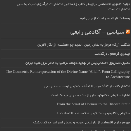
تولید قلمهای اختصاصی برای هر کتاب وجه تمایز انتشارات قرآنیوم نسبت به سایر
انتشارات است
وبسایت قرآنیوم راه اندازی می شود
سیاسی – آکادمی رابعی
شگفت آن‌که هرمز به نقش زمین ، نماید چو «هشت» از نگار آفرین
لیندزی گراهام ، درگذشت
تحلیل سناریوی احتمالی پس از تهدید دونالد ترامپ به خاطر ترورعلیه ایران
The Geometric Reinterpretation of the Divine Name “Allah”: From Calligraphy
to Architecture
انتشار کتاب از تنگه هرمز تا تنگه بیت‌کوین توسط حمید رابعی
اشاره ساتوشی ناکاموتو بیش از حد به ایران نزدیک است
From the Strait of Hormuz to the Bitcoin Strait
ساتوشی ناکاموتو و بیت کوین تنگه جدید اقتصاد دنیا
بهره‌برداری اقتصادی از نارضایتی مردم و تبدیل اعتراض به کد تخفیف