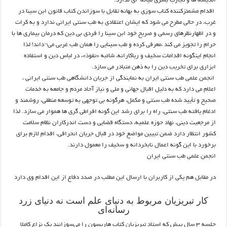
اندیشه ها و تجارب بشری میانه ای ندارد.
اقدام مشمئزکننده کتاب سوزی به بهانه تقابل با سوزاندن کتاب قانون ابن سینا در
غرب، در حالی مطرح می شود که ایشان اعتقادی به طب سنتی ایرانی ندارد و به کرات
و در اظهارنظرهای رسمی و صریح خود ابن سینا را فردی بی دین که درمان بیماری ها با
حرام را تجویز می کند ،معرفی کرده و طب سینایی را همان طب غربی می¬داند! لذا
انجام اینگونه اقدامات سخیف و ریاکارانه، شائبه «نفوذ»، در لباس دین و استفاده
ابزاری برای تخریب دین را به ذهن متبادر می سازد.
انجمن علمی طب سنتی ایران به نمایندگی از جریان دانشگاهی طب سنتی ایرانی ،
اعلام می دارد که به دلیل اقبال جهانی و ملی و نیاز آحاد مردم و جامعه به خدمات
صحیح و تأیید شده طب سنتی و مکمل، هرگونه بی توجهی به توسعه منطقی، روشمند و
ادغام یافته طب سنتی، راه را برای رشد این گونه افراطی گری ها هموار می سازد. لذا
از مرجعیت دینی، نهاد حوزه علمیه، دستگاه قضایی و دست اندرکاران نظام سلامت
کشور انتظار دارد ضمن تبیین مواضع خود در قبال جریان انحرافی، اقدام لازم برای
برخورد با این گونه اعمال نابخردانه و سخیف را معمول دارند.
انجمن علمی طب سنتی ایران
در مقابل هم یکی از کاربران با ارسال این مطلب در صدد دفاع از این اقدام وی دارد
کار تبریزیان مربوط به دنیای علم است نه دنیای زرد
رسانه‌ای
جلسه ۳ سال پیش که استاد تبریزیان کتاب هاریسون را می‌سوزانند یک نزاع کاملا