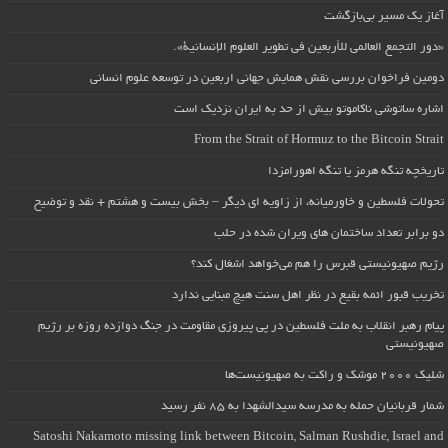
آغاز یک مسیر بی‌بازگشت
«دور التجمع العالمي للأربعين في تطوير العلوم الإنسانية».
دومین فراخوان بررسی نقش همایش جهانی اربعین در توسعه علوم انسانی
اشاره ساتوشی ناکاموتو بیش از حد به ایران نزدیک است
From the Strait of Hormuz to the Bitcoin Strait
تاریخچه تنگه هرمز یا تنگه اهورامزدا
تحولات فلسطین و خاورمیانه، از زاویه ای دیگر – بخش بیست و هشتم + نقد و توضیح
دو برابر تعداد ساختمان های ویران شده در حلب
رژیم صهیونیستی قبرس را هم می‌خواهد اشغال کند؟
تخریب قبور ائمه بقیع در نظر اهل سنت هیچ مبنایی ندارد
پیام رهبر انقلاب به ملت فلسطین در پی پیروزی مقاومت در جنگ دوازده روزه بر رژیم
صهیونیستی
شلیک ۲۰۰۰ موشک و راکت به صهیونیست‌ها
شمار قربانیان حمله به مدرسه سیدالشهدا به ۸۵ نفر رسید
Satoshi Nakamoto missing link between Bitcoin, Salman Rushdie, Israel and