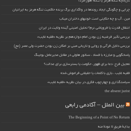
تاریخچه تنگه هرمز یا تنگه اهورامزدا
چرایی و چگونگی ایجاد روندها در واگذاری برگ برنده حاکمیت تنگه هرمز به ایرانیان
مین ، آب و چه حکایتی است خونبهای دختران میناب
انتقال قدرت یا فروپاشی نرم؟ تحلیل امنیتی آینده ولایت در ایران
بررسی تأثیر فرضیه زن بودن امام دوازدهم بر نظریه «فقیه غایب»
بررسی دلایل قرآنی و روایی و تاریخی مبنی بر امکان زن بودن حضرت ولی عصر (عج)
پاسخگویی و مبارزه با فساد ، سناتور هاولی در مقابل مدیرعامل بوئینگ
تعجیل فرج: دعا برای ظهور، حکومت یا بسترسازی برای عدالت؟
فقیه غایب ، بازی با کلمات یا حقیقتی فراموش شده
سیاستگذاری و چهارچوب فکری در بیان نظریه «فقیه غایب»
the absent jurist
بین الملل – آکادمی رابعی
The Beginning of a Point of No Return
بداية طريقٍ لا عودة منه