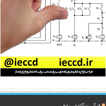
قرآنی – آکادمی رابعی