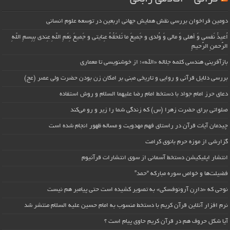
دومین فراخوان بررسی نقش همایش جهانی اربعین در توسعه علوم انسانی
اُعیذُ نَفسی وَ أهلی وَ مالی وَ وُلدی و جَمیعَ ما تَلحَقُهُ عِنایتی و جَمیعَ نِعَمِ اللّهِ عِندی بِبِسمِ اللّهِ
الرَّحمنِ الرَّحیمِ
بازآفرینی هندسی کلمه جلاله «الله»؛ از خوشنویسی تا معماری
بررسی دلایل قرآنی و روایی و تاریخی مبنی بر امکان زن بودن حضرت ولی عصر (عج)
دعای حرز امام جواد با دستخط امام رضا علیهما السلام و روش استفاده
صلواتی برای حضرت زهرا (س) که زندگی شما را زیر و رو می‌کند
چیدمان آیات قرآن در راستای فهم مهدویت و مساله ظهور انجام شده است
گزارشی از موزه حرم بانوی کرامت
انتشار اپلیکیشن دستخط آسمانی از سوی انتشارات قرآنیوم
فضیلت‌ها و خواص سوره مبارکه “حمد”
نوحی که «دارِن آرونوفسکی» به تصویر کشیده است حتی پیامبر هم نیست
نرم افزار آنلاین قرآن کریم با دستخط منسوب به امام حسین علیه السلام منتشر شد
آیا شکل حروف هم در قرآن کریم حاوی پیام است ؟