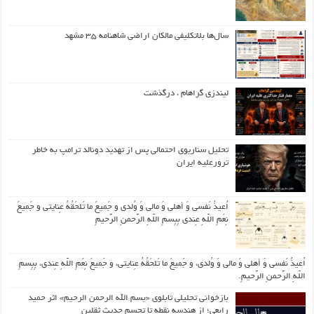
سال‌ها بلاتکلیفی مالکان اراضی شاهنامه ۳۵ مشهد
لیندزی گراهام ، درگذشت
تحلیل سناریوی احتمالی پس از تهدید دونالد ترامپ به خاطر
ترورعلیه ایران
اُعیذُ نَفسی وَ أهلی وَ مالی وَ وُلدی و جَمیعَ ما تَلحَقُهُ عِنایتی و جَمیعَ
نِعَمِ اللّهِ عِندی بِبِسمِ اللّهِ الرَّحمنِ الرَّحیمِ
اُعیذُ نَفسی وَ أهلی وَ مالی وَ وُلدی، و جَمیعَ ما تَلحَقُهُ عِنایتی، و جَمیعَ نِعَمِ اللّهِ عِندی، بِبِسمِ
اللّهِ الرَّحمنِ الرَّحیمِ.
بازخوانی تحلیلی تابلوی «بسم الله الرحمن الرحیم» اثر حمید
رابعی؛ از هندسه نقطه تا تجسم حدیث ثقلین