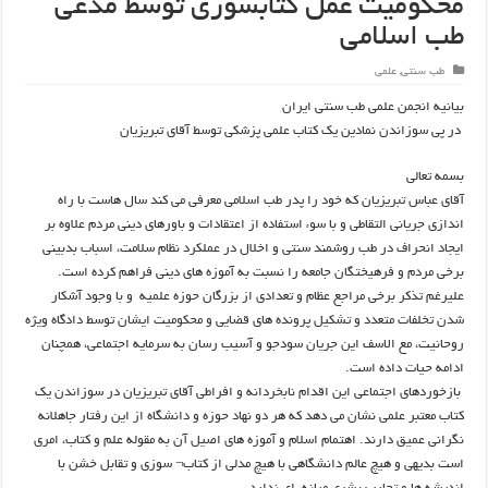
محکومیت عمل کتابسوزی توسط مدعی
طب اسلامی
طب سنتی
,
علمی
بیانیه انجمن علمی طب سنتی ایران
در پی سوزاندن نمادین یک کتاب علمی پزشکی توسط آقای تبریزیان
بسمه تعالی
آقای عباس تبریزیان که خود را پدر طب اسلامی معرفی می کند سال هاست با راه
اندازی جریانی التقاطی و با سوء استفاده از اعتقادات و باورهای دینی مردم علاوه بر
ایجاد انحراف در طب روشمند سنتی و اخلال در عملکرد نظام سلامت، اسباب بدبینی
برخی مردم و فرهیختگان جامعه را نسبت به آموزه های دینی فراهم کرده است.
علیرغم تذکر برخی مراجع عظام و تعدادی از بزرگان حوزه علمیه و با وجود آشکار
شدن تخلفات متعدد و تشکیل پرونده های قضایی و محکومیت ایشان توسط دادگاه ویژه
روحانیت، مع الاسف این جریان سودجو و آسیب رسان به سرمایه اجتماعی، همچنان
ادامه حیات داده است.
بازخوردهای اجتماعی این اقدام نابخردانه و افراطی آقای تبریزیان در سوزاندن یک
کتاب معتبر علمی نشان می دهد که هر دو نهاد حوزه و دانشگاه از این رفتار جاهلانه
نگرانی عمیق دارند. اهتمام اسلام و آموزه های اصیل آن به مقوله علم و کتاب، امری
است بدیهی و هیچ عالم دانشگاهی با هیچ مدلی از کتاب¬ سوزی و تقابل خشن با