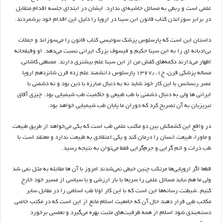
علمی است و ربطی به مسائل حاشیه‌ای ندارد. ایشان در ابتدای جلسه اقدام متقابل
در برابر سوزاندن کتاب قانون ابن سینا در اروپا را دلیل این اقدام خود برشمردند.
داستان این است که پارسلوس پزشک سوئیسی کتاب قانون را می‌سوزاند و جملات
بی‌ادبانه ای را به ابن سینا حکیم و فیسوف بزرگ ایرانی نسبت می‌دهد. او وقیقحانه
اظهار می‌دارند دکمه‌های کفش من از ابن سینا علم بیشتری دارند. مصطفی کاشانی،
مساله پزشکی قرن، ج۱، ۱۳۶۷٫ پارسلوس دانشمند علم زده قرن شانزدهم اروپا
عصر رنسانس با این کار خود شاید نه به دنبال مبارزه با دین بود و نه دشمنی با
ایرانی ها ولی به دنبال دشمنی با طب طبیعی و حاکمیت طب شیمیایی بود. چیزی آقای
تبریزیان به آن تصریح کرد که دوران ما پایان طب شیمیایی خواهد بود.
در واقع این کشمکش بین دو مکتب علمی طب است که یکی می‌خواهد از طریق طبیعت
و ماوراء طبیعت انسان را درمان کند و یکی اعتقادی به طبیعت ندارد و معتقد است با
طب ذرات و اتم گرایی و جرم‌گرایی فقط می‌توان به نتیجه رسید.
قطعا اگر اروپایی‌ها مرتکب چنین خبطی نمی‌شدند امروز با آن ها مقابله به مثل نمی شد
ولی ما هم نباید مسائل علمی را سریعا با بار ارزشی و یا سیاسی از مسیر خود خارج
کنیم. شیطنت رسانه‌ها این است که با این کار اولا طب اسلامی را در مقابل سایر
مکاتب طبی قرار دهند حال آن که جامعیت اسلام مانع از این است که در مکتب خاصی
دسته‌بندی شود اسلام از همه ظرفیت‌های مثبت بهره می‌گیرد و تعصبی برخورد