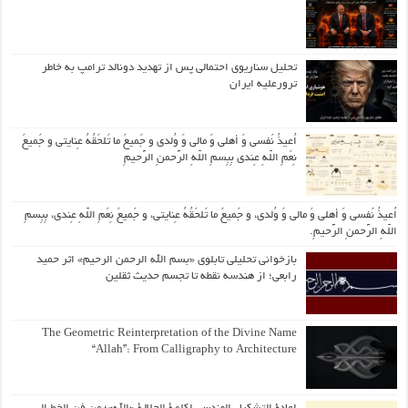
تحلیل سناریوی احتمالی پس از تهدید دونالد ترامپ به خاطر
ترورعلیه ایران
اُعیذُ نَفسی وَ أهلی وَ مالی وَ وُلدی و جَمیعَ ما تَلحَقُهُ عِنایتی و جَمیعَ
نِعَمِ اللّهِ عِندی بِبِسمِ اللّهِ الرَّحمنِ الرَّحیمِ
اُعیذُ نَفسی وَ أهلی وَ مالی وَ وُلدی، و جَمیعَ ما تَلحَقُهُ عِنایتی، و جَمیعَ نِعَمِ اللّهِ عِندی، بِبِسمِ
اللّهِ الرَّحمنِ الرَّحیمِ.
بازخوانی تحلیلی تابلوی «بسم الله الرحمن الرحیم» اثر حمید
رابعی؛ از هندسه نقطه تا تجسم حدیث ثقلین
The Geometric Reinterpretation of the Divine Name
“Allah”: From Calligraphy to Architecture