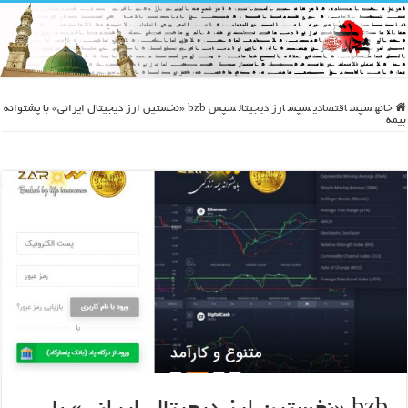
خانه
سپس
اقتصادی
سپس
ارز دیجیتال
سپس
bzb «نخستین ارز دیجیتال ایرانی» با پشتوانه
بیمه