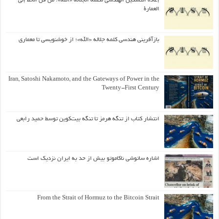
إعادة التشكيل الهندسي لكلمة الجلالة «الله»؛ من فن الخط إلى
العمارة
بازآفرینی هندسی کلمه جلاله «الله»؛ از خوشنویسی تا معماری
Iran, Satoshi Nakamoto, and the Gateways of Power in the
Twenty-First Century
انتشار کتاب از تنگه هرمز تا تنگه بیت‌کوین توسط حمید رابعی
اشاره ساتوشی ناکاموتو بیش از حد به ایران نزدیک است
From the Strait of Hormuz to the Bitcoin Strait