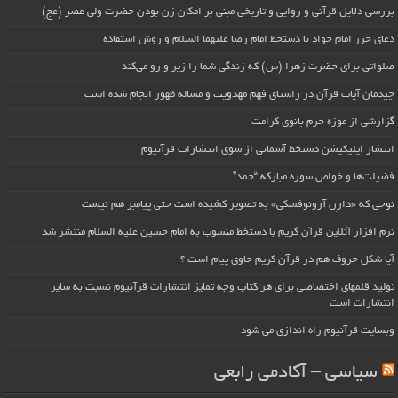
بررسی دلایل قرآنی و روایی و تاریخی مبنی بر امکان زن بودن حضرت ولی عصر (عج)
دعای حرز امام جواد با دستخط امام رضا علیهما السلام و روش استفاده
صلواتی برای حضرت زهرا (س) که زندگی شما را زیر و رو می‌کند
چیدمان آیات قرآن در راستای فهم مهدویت و مساله ظهور انجام شده است
گزارشی از موزه حرم بانوی کرامت
انتشار اپلیکیشن دستخط آسمانی از سوی انتشارات قرآنیوم
فضیلت‌ها و خواص سوره مبارکه “حمد”
نوحی که «دارِن آرونوفسکی» به تصویر کشیده است حتی پیامبر هم نیست
نرم افزار آنلاین قرآن کریم با دستخط منسوب به امام حسین علیه السلام منتشر شد
آیا شکل حروف هم در قرآن کریم حاوی پیام است ؟
تولید قلمهای اختصاصی برای هر کتاب وجه تمایز انتشارات قرآنیوم نسبت به سایر
انتشارات است
وبسایت قرآنیوم راه اندازی می شود
سیاسی – آکادمی رابعی