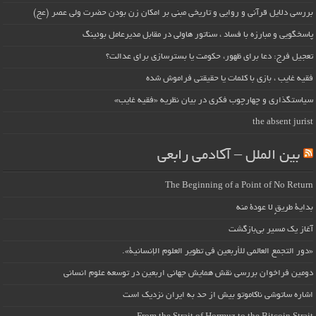
بررسی دلایل قرآنی و روایی و تاریخی مبنی بر امکان زن بودن حضرت ولی عصر (عج)
پاسخگویی و مبارزه با فساد ، سناتور هاولی در مقابل مدیرعامل بوئینگ
تعجیل فرج: دعا برای ظهور، حکومت یا بسترسازی برای عدالت؟
فقیه غایب ، بازی با کلمات یا حقیقتی فراموش شده
سیاستگذاری و چهارچوب فکری در بیان نظریه «فقیه غایب»
the absent jurist
بین الملل – آکادمی رابعی
The Beginning of a Point of No Return
بداية طريقٍ لا عودة منه
آغاز یک مسیر بی‌بازگشت
«دور التجمع العالمي للأربعين في تطوير العلوم الإنسانية».
دومین فراخوان بررسی نقش همایش جهانی اربعین در توسعه علوم انسانی
اشاره ساتوشی ناکاموتو بیش از حد به ایران نزدیک است