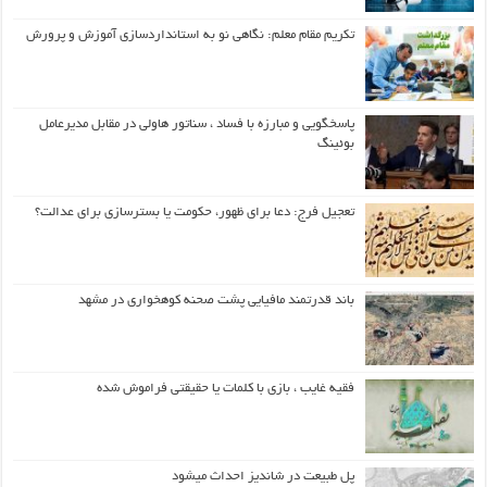
تکریم مقام معلم: نگاهی نو به استانداردسازی آموزش و پرورش
پاسخگویی و مبارزه با فساد ، سناتور هاولی در مقابل مدیرعامل
بوئینگ
تعجیل فرج: دعا برای ظهور، حکومت یا بسترسازی برای عدالت؟
باند قدرتمند مافیایی پشت صحنه کوهخواری در مشهد
فقیه غایب ، بازی با کلمات یا حقیقتی فراموش شده
پل طبیعت در شاندیز احداث میشود