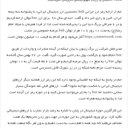
جم از ارائه رمز ارز ایرانی bzb «نخستین ارز دیجیتال ایرانی» با پشتوانه سه بیمه
ایران، البرز و رازی خبر داد و گفت: ابتدای سال ۹۸ برای ارز bze توکن ارائه کردیم
و در ۶ صرافی بزرگ دنیا این را پذیرفته شده است لذا از فردا همزمان با میلاد امام
رضا(ع) به مدت ۱۰ روز با ۱۰ هزار توکن bzb عرضه خصوصی در سایت
https://zarnetwork.com
آغاز می‌شود و هر کدام به قیمت ۱۰ میلیون تومان است.
مدیرعامل شرکت زر برگ زیتون با بیان اینکه در آینده صادرات و واردات از طریق
bze انجام شود و بازگشت پول به راحتی صورت گیرد، گفت: در ۲۲ بهمن سال گذشته
توکن bze را به مبلغ ۱۰ ریال عرصه کردیم و طی مدت ۶ ماه قیمت آن به ۱۰ تومان
رسیده است؛ مرام نامه شبکه زر در زر نتورک قابل دسترسی است.
جم در پاسخ به اینکه چه اطمینانی وجود دارد که این رمز ارز همانند دیگر ارزهای
دیجیتال ایرانی با شکست مواجه نشود؟ گفت: ارزهای قبلی نقد شوندگی بسیار
سختی داشتند اما bze را به تتر می‌توانید تبدیل کنید و در حوزه رمز ارز آینده است
لذا با پشتوانه بیمه همراه است.
این کارآفرین حوزه دیجیتال در پایان با اشاره به رشد بازار تجارت با ارزهای دیجیتالی
تأکید کرد: برای ورود کشورمان به این حوزه در جهت دور زدن تحریم‌ها یک همت
مضاعف می‌طلبد که باید همه با هم دست به دست دهیم و بدون هر نگاه منفعت طلبانه