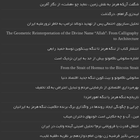
شگفت آن‌که هرمز به نقش زمین ، نماید چو «هشت» از نگار آفرین
لیندزی گراهام ، درگذشت
تحلیل سناریوی احتمالی پس از تهدید دونالد ترامپ به خاطر ترورعلیه ایران
The Geometric Reinterpretation of the Divine Name “Allah”: From Calligraphy
to Architecture
انتشار کتاب از تنگه هرمز تا تنگه بیت‌کوین توسط حمید رابعی
اشاره ساتوشی ناکاموتو بیش از حد به ایران نزدیک است
From the Strait of Hormuz to the Bitcoin Strait
ساتوشی ناکاموتو و بیت کوین تنگه جدید اقتصاد دنیا
بهره‌برداری اقتصادی از نارضایتی مردم و تبدیل اعتراض به کد تخفیف
تاریخچه تنگه هرمز یا تنگه اهورامزدا
چرایی و چگونگی ایجاد روندها در واگذاری برگ برنده حاکمیت تنگه هرمز به ایرانیان
مین ، آب و چه حکایتی است خونبهای دختران میناب
انتقال قدرت یا فروپاشی نرم؟ تحلیل امنیتی آینده ولایت در ایران
بررسی تأثیر فرضیه زن بودن امام دوازدهم بر نظریه «فقیه غایب»