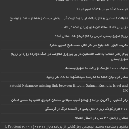
From the Strait of Hormuz to the Bitcoin Strait
تاریخچه تنگه هرمز یا تنگه اهورامزدا
تحولات فلسطین و خاورمیانه، از زاویه ای دیگر – بخش بیست و هشتم + نقد و توضیح
دو برابر تعداد ساختمان های ویران شده در حلب
رژیم صهیونیستی قبرس را هم می‌خواهد اشغال کند؟
تخریب قبور ائمه بقیع در نظر اهل سنت هیچ مبنایی ندارد
پیام رهبر انقلاب به ملت فلسطین در پی پیروزی مقاومت در جنگ دوازده روزه بر رژیم
صهیونیستی
شلیک ۲۰۰۰ موشک و راکت به صهیونیست‌ها
شمار قربانیان حمله به مدرسه سیدالشهدا به ۸۵ نفر رسید
Satoshi Nakamoto missing link between Bitcoin, Salman Rushdie, Israel and
UK
رمز گشایی از آخرین ترانه و ویدئو کلیپ شیطانی ساسان حیدری ملقب به ساسی مانکن
۴۰۰ هزار کودک زیر ۵ سال یمنی در آستانه مرگ از گرسنگی
سلمان رشدی ۳۲ سال در انتظار اعدام
دانلود و مشاهده مستند انیمیشن رمز گشایی از برنامه دجال (۲۰۲۰) : I, Pet Goat 2.99