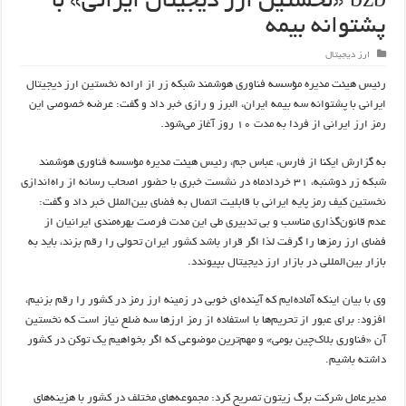
bzb «نخستین ارز دیجیتال ایرانی» با
پشتوانه بیمه
ارز دیجیتال
رئیس هیئت مدیره مؤسسه فناوری هوشمند شبکه زر از ارائه نخستین ارز دیجیتال
ایرانی با پشتوانه سه بیمه ایران، البرز و رازی خبر داد و گفت: عرضه خصوصی این
رمز ارز ایرانی از فردا به مدت ۱۰ روز آغاز می‌شود.
به گزارش ایکنا از فارس، عباس جم، رئیس هیئت مدیره مؤسسه فناوری هوشمند
شبکه زر دوشنبه، ۳۱ خردادماه در نشست خبری با حضور اصحاب رسانه از راه‌اندازی
نخستین کیف رمز پایه ایرانی با قابلیت اتصال به فضای بین‌الملل خبر داد و گفت:
عدم قانون‌گذاری مناسب و بی تدبیری طی این مدت فرصت بهره‌مندی ایرانیان از
فضای ارز رمزها را گرفت لذا اگر قرار باشد کشور ایران تحولی را رقم بزند، باید به
بازار بین‌المللی در بازار ارز دیجیتال بپیوندد.
وی با بیان اینکه آماده‌ایم که آینده‌ای خوبی در زمینه ارز رمز در کشور را رقم بزنیم،
افزود: برای عبور از تحریم‌ها با استفاده از رمز ارزها سه ضلع نیاز است که نخستین
آن «فناوری بلاک‌چین بومی» و مهم‌ترین موضوعی که اگر بخواهیم یک توکن در کشور
داشته باشیم.
مدیرعامل شرکت برگ زیتون تصریح کرد: مجموعه‌های مختلف در کشور با هزینه‌های