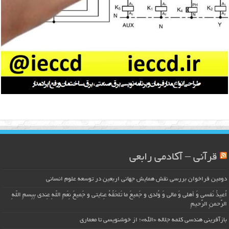
قرآنی – آکادمی رابعی
دومین فراخوان بررسی نقش همایش جهانی اربعین در توسعه علوم انسانی
اُعیذُ نَفسی وَ أهلی وَ مالی وَ وُلدی و جَمیعَ ما تَلحَقُهُ عِنایتی و جَمیعَ نِعَمِ اللّهِ عِندی بِبِسمِ اللّهِ
الرَّحمنِ الرَّحیمِ
بازآفرینی هندسی کلمه جلاله «الله»؛ از خوشنویسی تا معماری