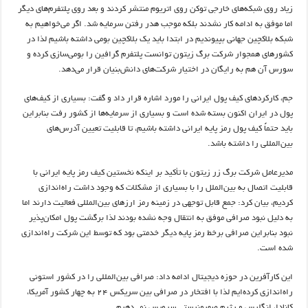
زیاد روی شبکه‌های خارجی توکن روی اتریوم منتشر کردند و بعد روی پلتفرم‌های دیگر
اما موفق به ادامه کار نشدند بلکه موجب هدر رفتن سرمایه شد. اگر می‌خواهیم به
شبکه بلاکچین جهانی بپیوندیم در ابتدا باید یک بلاکچین بومی داشته باشیم لذا در
کشورهای همجوار شرکت برگ زیتون توانست پلتفرم گرافین را بومی‌سازی کرده و
سورس آن هم به رایگان در اختیار شرکت‌های دانش‌بنیان قرار می‌دهد.
جم، کارکردهای کیف پول ایرانی را مورد اشاره قرار داد و گفت: بسیاری از کیف‌های
پول در ایران اکنون بسته شده است و بسیاری از سرمایه‌ها از کشور رفت بنابراین
باید حتماً کیف پول رمز پایه ایرانی داشته باشیم، تا قابلیت تعیین آدرس‌های
بین‌المللی را داشته باشد.
مدیرعامل شرکت برگ زر زیتون با تأکید بر اینکه نخستین کیف رمز پایه ایرانی با
قابلیت اتصال به بین‌الملل را با بسیاری از مشکلات که وجود داشت راه‌اندازی
کردیم، بیان کرد: جمع قابل توجهی در زمینه رمز ارزهای بین‌المللی فعالیت دارند اما
به دلیل نبود صرافی موفق به انتقال وجه نشده بودند لذا برگشت پول امکان‌پذیر
نبود بنابراین صرافی برخط رمز پایه دیگر خدمتی بود که توسط این شرکت راه‌اندازی
شده است.
این کارآفرین در حوزه دیجیتال ادامه داد: صرافی بین‌المللی را در کشور استونی
راه‌اندازی کرده‌ایم لذا با افتخار در صرافی بین سریکس ۲۴ به چهار کشور آمریکا،
کانادا، انگلیس و رژیم صهیونیستی سرویس نمی‌دهیم.