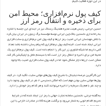
در این حوزه فعالیت کنیم.
کیف پول نرم‌افزاری؛ محیط امن
برای ذخیره و انتقال رمز ارز
حسین جرئتی، رئیس هیئت مدیره هلدینگ رستاک نیز در ابتدای این جلسه با اشاره
به راه‌اندازی نخستین بلاک‌چین ایرانی توسط مؤسسه برگ زیتون در ایران بیان کرد:
با تلاش مهندسان ایرانی امنیت رمز ارزها و کیف پول امن نرم‌افزاری و سخت‌افزاری
ایرانی ایجاد شده است، البته کیف پول نرم‌افزاری که پیام رسان داشته باشد تعداد
کمی داریم اما شبکه فناوری زر این کار را انجام داده است. کیف پول نرم‌افزاری یک
محیط امن برای ذخیره و انتقال رمز ارز است که با سیستم عامل و اپلیکیشن کار کند،
ممکن است ارزها دچار مشکل شود اما در کیف پول سخت‌افزاری امنیت بالا وجود
دارد.
این کارآفرین عرصه دیجیتال با تشریح کیف پول‌های مولتی سایت، تأکید کرد: در کیف
پول‌ها مولتی ساین بودن مهم است که امکان دسترسی ۲ نفر در کیف پول وجود دارد
و چند نفر با هم یک سرمایه را ذخیره می‌توانند کنند و هر کدام رمز خودش را دارد.
به گفته جرئتی، نخستین سامانه تجارت جهانی با رمز ارز ایجاد شده که در شرایط
تحریم اقدام خوبی به شمار می‌رود و برگشت هزینه کالا در صادرات خارجی با این