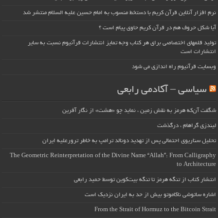
نرم افزار آنلاین قرآن کریم با دستخط منسوب به امام حسین علیه السلام منتشر شد
آیا شکل حروف هم در قرآن کریم حاوی پیام است ؟
تولید قلمهای اختصاصی برای هر کتاب وجه تمایز انتشارات قرآنیوم نسبت به سایر
انتشارات است
وبسایت قرآنیوم راه اندازی می شود
سیاسی – آکادمی رابعی
شگفت آن‌که هرمز به نقش زمین ، نماید چو «هشت» از نگار آفرین
لیندزی گراهام ، درگذشت
تحلیل سناریوی احتمالی پس از تهدید دونالد ترامپ به خاطر ترورعلیه ایران
The Geometric Reinterpretation of the Divine Name “Allah”: From Calligraphy
to Architecture
انتشار کتاب از تنگه هرمز تا تنگه بیت‌کوین توسط حمید رابعی
اشاره ساتوشی ناکاموتو بیش از حد به ایران نزدیک است
From the Strait of Hormuz to the Bitcoin Strait