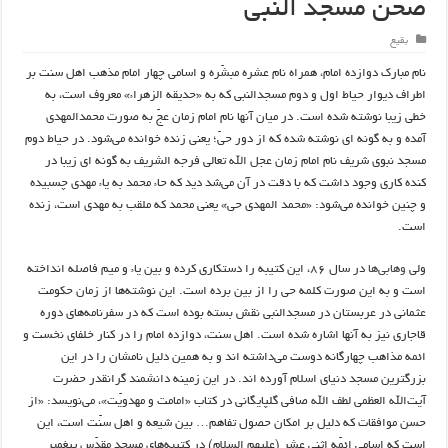
صحن مسجد النبی
بقیع
نام مبارک دوازده امام، همراه نام عشره مبشّره و اسامی چهار امام مذهب اهل سنت بر
اطراف دیوار حیاط اول و دوم مسجدالنبی که به «حدیقه الزهراء» معروف است، به
خطی زیبا نوشته شده است. در میان آنها نام امام زمان عجّ به صورت محمدالمهدی
آمده و به گونه ای نوشته شده که از دور حیّ؛ یعنی زنده خوانده می‌شود. در حیاط دوم
مسجد نبوی شریف نام امام زمان عجل الله تعالی فرجه الشریف به گونه ای زیبا در
کنده کاری وجود داشت که با دقت در آن می‌شد دید که حاء محمد به یاء مهدی چسبیده
و چنین خوانده می‌شود: «محمد المهدی حی» یعنی محمد که ملقب به مهدی است، زنده
است.
ولی
وهابی‌ها
در سال ۸۶، این کتیبه را دستکاری کرده و بین یاء و میم فاصله انداخته
است و به این صورت کلمه حی را از بین برده است. این نوشته‌ها از زمان حکومت
عثمانی در عربستان در مسجدالنبی نقش بسته بوده است که در سفرنامه‌های دوره
قاجاری نیز به آنها اشاره شده است. اهل سنت، دوازده امام را در کنار خلفای نخست و
ائمه مذاهب چهارگانه دوست می‌داشته اند و به همین دلیل نامشان را در این
بزرگترین مسجد دنیای اسلام آورده اند. در این زمینه دانشمند گرانقدر حضرت
آیت‌الله العظمی لطف الله صافی گلپایگانی در کتاب «امامت و مهدویّت»، می‌نویسد: «از
حسن موافقات که دلیل بر امکان حصول تفاهم… بین شیعه و اهل سنّت است، این
است که اسامی ائمّه اثنی عشر (علیهم السلام) در کتیبه‌های مسجد مقدّس پیغمبر