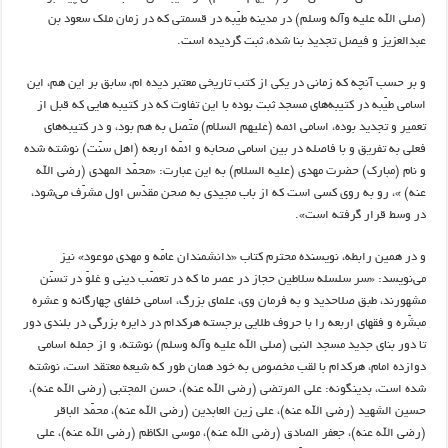
(صلی الله علیه وآله وسلم) در مدینه طیّبه در قسمتی که در زمان ملک سعود بن
عبدالعزیز و فیصل تجدید بنا شده، ثبت گردیده است.
و بر حسب آنچه که زمانی در یکی از کتب تاریخی معتبر دیده ام، سابق بر این هم، این
اسامی طیّبه در کتیبه‌های مسجد ثبت بوده با این تفاوت که در کتیبه هایی که قبل از
تعمیر و تجدید بوده، اسامی ائمه (علیهم السلام) متّصل به هم بود، و در کتیبه‌های
فعلی به تفریق و با فاصله در بین اسامی صحابه و ائمّه اربعه (اهل سنّت) نوشته شده
و نام (مبارک) حضرت مهدی (علیه السلام) به این عبارت: «محمّد المهدی (رضی الله
عنه) »، رو به روی کسی است که از باب مجیدی به صحن مقدّس اول مشرّف می‌شود،
در وسط قرار گرفته است».
و در همین رابطه، نویسنده محترم کتاب «دانشمندان عامّه و مهدی موعود» نیز
می‌نویسد: «سر سلسله سلاطین حجاز در عصر ما که در تعصّب دینی و غلوّ در تسنّن
مشهورند، طبق صلاحدید و به فرمان وی، علمای بزرگ، اسامی خلفای چهارگانه و عشره
مبشّره و فقهای اربعه را با حروف طلایی برجسته هرکدام در دایره بزرگی در بلندی دور
تا دور بنای جدید مسجد النبی (صلی الله علیه وآله وسلم) نوشته، و از جمله اسامی
دوازده امام، هرکدام با لقب مخصوص به خود همان طور که شیعه معتقد است، نوشته
شده است، بدینگونه: علی المرتضی (رضی الله عنه)، حسن المجتبی (رضی الله عنه)،
حسین الشهید (رضی الله عنه)، علی زین العابدین (رضی الله عنه)، محمّد الباقر
(رضی الله عنه)، جعفر الصادق (رضی الله عنه)، موسی الکاظم (رضی الله عنه)، علی