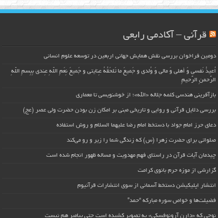
قرآنی – آکادمی رابعی
دومین فراخوان بررسی نقش همایش جهانی اربعین در توسعه علوم انسانی
اُعیذُ نَفسی وَ أهلی وَ مالی وَ وُلدی و جَمیعَ ما تَلحَقُهُ عِنایتی و جَمیعَ نِعَمِ اللّهِ عِندی بِبِسمِ اللّهِ
الرَّحمنِ الرَّحیمِ
بازآفرینی هندسی کلمه جلاله «الله»؛ از خوشنویسی تا معماری
بررسی دلایل قرآنی و روایی و تاریخی مبنی بر امکان زن بودن حضرت ولی عصر (عج)
دعای حرز امام جواد با دستخط امام رضا علیهما السلام و روش استفاده
صلواتی برای حضرت زهرا (س) که زندگی شما را زیر و رو می‌کند
چیدمان آیات قرآن در راستای فهم مهدویت و مساله ظهور انجام شده است
گزارشی از موزه حرم بانوی کرامت
انتشار اپلیکیشن دستخط آسمانی از سوی انتشارات قرآنیوم
فضیلت‌ها و خواص سوره مبارکه “حمد”
نوحی که «دارِن آرونوفسکی» به تصویر کشیده است حتی پیامبر هم نیست