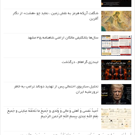
شگفت آن‌که هرمز به نقش زمین ، نماید چو «هشت» از نگار
آفرین
سال‌ها بلاتکلیفی مالکان اراضی شاهنامه ۳۵ مشهد
لیندزی گراهام ، درگذشت
تحلیل سناریوی احتمالی پس از تهدید دونالد ترامپ به خاطر
ترورعلیه ایران
اُعیذُ نَفسی وَ أهلی وَ مالی وَ وُلدی و جَمیعَ ما تَلحَقُهُ عِنایتی و جَمیعَ
نِعَمِ اللّهِ عِندی بِبِسمِ اللّهِ الرَّحمنِ الرَّحیمِ