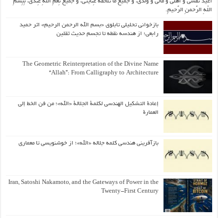
اُعیذُ نَفسی وَ أهلی وَ مالی وَ وُلدی، و جَمیعَ ما تَلحَقُهُ عِنایتی، و جَمیعَ نِعَمِ اللّهِ عِندی، بِبِسمِ
اللّهِ الرَّحمنِ الرَّحیمِ.
بازخوانی تحلیلی تابلوی «بسم الله الرحمن الرحیم» اثر حمید
رابعی؛ از هندسه نقطه تا تجسم حدیث ثقلین
The Geometric Reinterpretation of the Divine Name
“Allah”: From Calligraphy to Architecture
إعادة التشكيل الهندسي لكلمة الجلالة «الله»؛ من فن الخط إلى
العمارة
بازآفرینی هندسی کلمه جلاله «الله»؛ از خوشنویسی تا معماری
Iran, Satoshi Nakamoto, and the Gateways of Power in the
Twenty-First Century