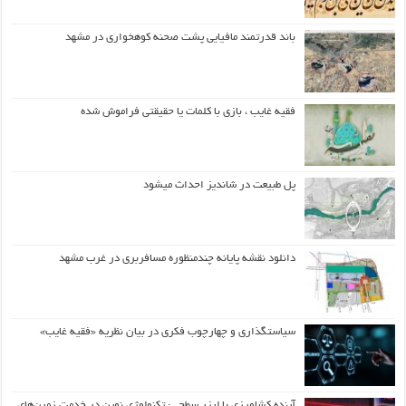
باند قدرتمند مافیایی پشت صحنه کوهخواری در مشهد
فقیه غایب ، بازی با کلمات یا حقیقتی فراموش شده
پل طبیعت در شاندیز احداث میشود
دانلود نقشه پایانه چندمنظوره مسافربری در غرب مشهد
سیاستگذاری و چهارچوب فکری در بیان نظریه «فقیه غایب»
آینده کشاورزی با لیزر سطحی: تکنولوژی نوین در خدمت زمین‌های