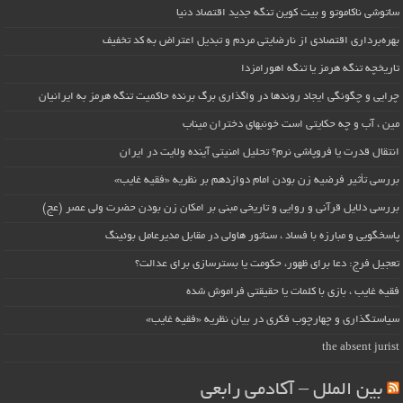
ساتوشی ناکاموتو و بیت کوین تنگه جدید اقتصاد دنیا
بهره‌برداری اقتصادی از نارضایتی مردم و تبدیل اعتراض به کد تخفیف
تاریخچه تنگه هرمز یا تنگه اهورامزدا
چرایی و چگونگی ایجاد روندها در واگذاری برگ برنده حاکمیت تنگه هرمز به ایرانیان
مین ، آب و چه حکایتی است خونبهای دختران میناب
انتقال قدرت یا فروپاشی نرم؟ تحلیل امنیتی آینده ولایت در ایران
بررسی تأثیر فرضیه زن بودن امام دوازدهم بر نظریه «فقیه غایب»
بررسی دلایل قرآنی و روایی و تاریخی مبنی بر امکان زن بودن حضرت ولی عصر (عج)
پاسخگویی و مبارزه با فساد ، سناتور هاولی در مقابل مدیرعامل بوئینگ
تعجیل فرج: دعا برای ظهور، حکومت یا بسترسازی برای عدالت؟
فقیه غایب ، بازی با کلمات یا حقیقتی فراموش شده
سیاستگذاری و چهارچوب فکری در بیان نظریه «فقیه غایب»
the absent jurist
بین الملل – آکادمی رابعی