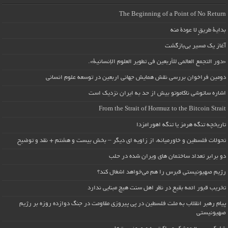
The Beginning of a Point of No Return
بداية طريقٍ لا عودة منه
آغاز یک مسیر بی‌بازگشت
«دور التجمع العالمي للأربعين في تطوير العلوم الإنسانية».
دومین فراخوان بررسی نقش همایش جهانی اربعین در توسعه علوم انسانی
اشاره ساتوشی ناکاموتو بیش از حد به ایران نزدیک است
From the Strait of Hormuz to the Bitcoin Strait
تاریخچه تنگه هرمز یا تنگه اهورامزدا
تحولات فلسطین و خاورمیانه، از زاویه ای دیگر – بخش بیست و هشتم + نقد و توضیح
دو برابر تعداد ساختمان های ویران شده در حلب
رژیم صهیونیستی قبرس را هم می‌خواهد اشغال کند؟
تخریب قبور ائمه بقیع در نظر اهل سنت هیچ مبنایی ندارد
پیام رهبر انقلاب به ملت فلسطین در پی پیروزی مقاومت در جنگ دوازده روزه بر رژیم
صهیونیستی