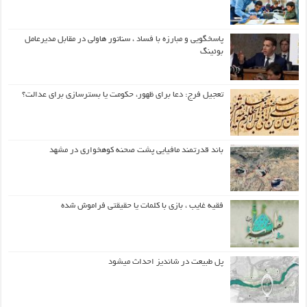
پاسخگویی و مبارزه با فساد ، سناتور هاولی در مقابل مدیرعامل
بوئینگ
تعجیل فرج: دعا برای ظهور، حکومت یا بسترسازی برای عدالت؟
باند قدرتمند مافیایی پشت صحنه کوهخواری در مشهد
فقیه غایب ، بازی با کلمات یا حقیقتی فراموش شده
پل طبیعت در شاندیز احداث میشود