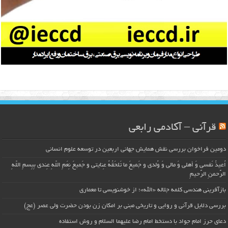
قرآنی – آکادمی رابعی
دومین فراخوان بررسی نقش همایش جهانی اربعین در توسعه علوم انسانی
اُعیذُ نَفسی وَ أهلی وَ مالی وَ وُلدی و جَمیعَ ما تَلحَقُهُ عِنایتی و جَمیعَ نِعَمِ اللّهِ عِندی بِبِسمِ اللّهِ
الرَّحمنِ الرَّحیمِ
بازآفرینی هندسی کلمه جلاله «الله»؛ از خوشنویسی تا معماری
بررسی دلایل قرآنی و روایی و تاریخی مبنی بر امکان زن بودن حضرت ولی عصر (عج)
دعای حرز امام جواد با دستخط امام رضا علیهما السلام و روش استفاده