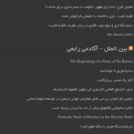
تعجیل فرج: دعا برای ظهور، حکومت یا بسترسازی برای عدالت؟
فقیه غایب ، بازی با کلمات یا حقیقتی فراموش شده
سیاستگذاری و چهارچوب فکری در بیان نظریه «فقیه غایب»
the absent jurist
بین الملل – آکادمی رابعی
The Beginning of a Point of No Return
بداية طريقٍ لا عودة منه
آغاز یک مسیر بی‌بازگشت
«دور التجمع العالمي للأربعين في تطوير العلوم الإنسانية».
دومین فراخوان بررسی نقش همایش جهانی اربعین در توسعه علوم انسانی
اشاره ساتوشی ناکاموتو بیش از حد به ایران نزدیک است
From the Strait of Hormuz to the Bitcoin Strait
تاریخچه تنگه هرمز یا تنگه اهورامزدا