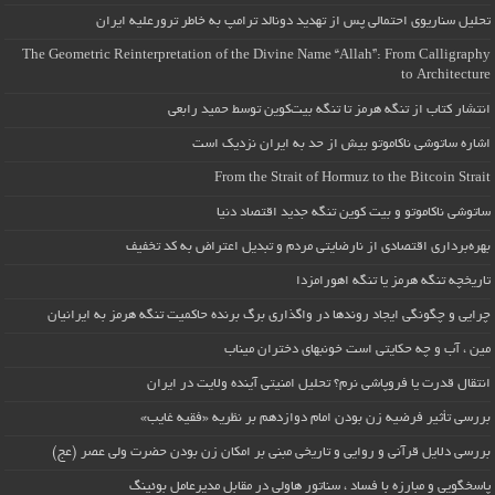
تحلیل سناریوی احتمالی پس از تهدید دونالد ترامپ به خاطر ترورعلیه ایران
The Geometric Reinterpretation of the Divine Name “Allah”: From Calligraphy
to Architecture
انتشار کتاب از تنگه هرمز تا تنگه بیت‌کوین توسط حمید رابعی
اشاره ساتوشی ناکاموتو بیش از حد به ایران نزدیک است
From the Strait of Hormuz to the Bitcoin Strait
ساتوشی ناکاموتو و بیت کوین تنگه جدید اقتصاد دنیا
بهره‌برداری اقتصادی از نارضایتی مردم و تبدیل اعتراض به کد تخفیف
تاریخچه تنگه هرمز یا تنگه اهورامزدا
چرایی و چگونگی ایجاد روندها در واگذاری برگ برنده حاکمیت تنگه هرمز به ایرانیان
مین ، آب و چه حکایتی است خونبهای دختران میناب
انتقال قدرت یا فروپاشی نرم؟ تحلیل امنیتی آینده ولایت در ایران
بررسی تأثیر فرضیه زن بودن امام دوازدهم بر نظریه «فقیه غایب»
بررسی دلایل قرآنی و روایی و تاریخی مبنی بر امکان زن بودن حضرت ولی عصر (عج)
پاسخگویی و مبارزه با فساد ، سناتور هاولی در مقابل مدیرعامل بوئینگ