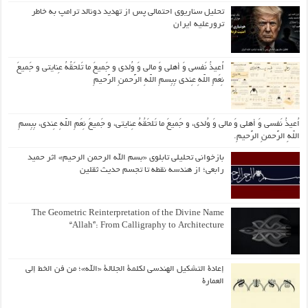
تحلیل سناریوی احتمالی پس از تهدید دونالد ترامپ به خاطر
ترورعلیه ایران
اُعیذُ نَفسی وَ أهلی وَ مالی وَ وُلدی و جَمیعَ ما تَلحَقُهُ عِنایتی و جَمیعَ
نِعَمِ اللّهِ عِندی بِبِسمِ اللّهِ الرَّحمنِ الرَّحیمِ
اُعیذُ نَفسی وَ أهلی وَ مالی وَ وُلدی، و جَمیعَ ما تَلحَقُهُ عِنایتی، و جَمیعَ نِعَمِ اللّهِ عِندی، بِبِسمِ
اللّهِ الرَّحمنِ الرَّحیمِ.
بازخوانی تحلیلی تابلوی «بسم الله الرحمن الرحیم» اثر حمید
رابعی؛ از هندسه نقطه تا تجسم حدیث ثقلین
The Geometric Reinterpretation of the Divine Name
“Allah”: From Calligraphy to Architecture
إعادة التشكيل الهندسي لكلمة الجلالة «الله»؛ من فن الخط إلى
العمارة