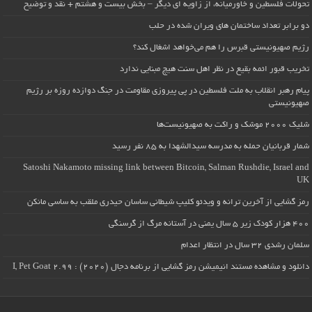
تحولات فلسطین و خاورمیانه، از زاویه ای دیگر – بخش بیست و هشتم + نقد و توضیح
دو برابر تعداد ساختمان های ویران شده در حلب
رژیم صهیونیستی قبرس را هم می‌خواهد اشغال کند؟
تخریب قبور ائمه بقیع در نظر اهل سنت هیچ مبنایی ندارد
پیام رهبر انقلاب به ملت فلسطین در پی پیروزی مقاومت در جنگ دوازده روزه بر رژیم
صهیونیستی
شلیک ۲۰۰۰ موشک و راکت به صهیونیست‌ها
شمار قربانیان حمله به مدرسه سیدالشهدا به ۸۵ نفر رسید
Satoshi Nakamoto missing link between Bitcoin, Salman Rushdie, Israel and
UK
رمز گشایی از آخرین ترانه و ویدئو کلیپ شیطانی ساسان حیدری ملقب به ساسی مانکن
۴۰۰ هزار کودک زیر ۵ سال یمنی در آستانه مرگ از گرسنگی
سلمان رشدی ۳۲ سال در انتظار اعدام
دانلود و مشاهده مستند انیمیشن رمز گشایی از برنامه دجال (۲۰۲۰) : I, Pet Goat 2.99