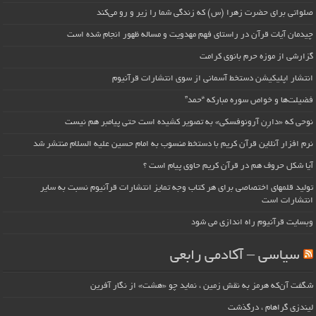
صلواتی برای حضرت زهرا (س) که زندگی شما را زیر و رو می‌کند
چیدمان آیات قرآن در راستای فهم مهدویت و مساله ظهور انجام شده است
گزارشی از موزه حرم بانوی کرامت
انتشار اپلیکیشن دستخط آسمانی از سوی انتشارات قرآنیوم
فضیلت‌ها و خواص سوره مبارکه “حمد”
نوحی که «دارِن آرونوفسکی» به تصویر کشیده است حتی پیامبر هم نیست
نرم افزار آنلاین قرآن کریم با دستخط منسوب به امام حسین علیه السلام منتشر شد
آیا شکل حروف هم در قرآن کریم حاوی پیام است ؟
تولید قلمهای اختصاصی برای هر کتاب وجه تمایز انتشارات قرآنیوم نسبت به سایر
انتشارات است
وبسایت قرآنیوم راه اندازی می شود
سیاسی – آکادمی رابعی
شگفت آن‌که هرمز به نقش زمین ، نماید چو «هشت» از نگار آفرین
لیندزی گراهام ، درگذشت