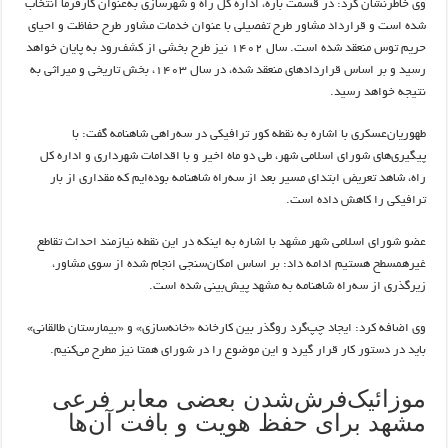
وی خاطرنشان کرد: در قسمت باره، اداره کل راه و شهرسازی به‌عنوان کارفرما انتخاب
شده است و قرارداد مشاور طرح تفصیلی با عنوان خدمات مشاور طرح حفاظت و احیای
حریم توس منعقد شده است. سال ۱۴۰۲ نیز طرح بخشی از کشف‌رود به پایان خواهد
رسید و بر اساس قراردادهای منعقد شده، در سال ۱۴۰۳، بخش تاریخی و میراثی به
نتیجه خواهد رسید.
طهوریان‌عسکری با اشاره به نقطه کور ترافیکی در سه‌راهی شاهنامه گفت: با
پیگیری‌های شورای اسلامی شهر، طی دو ماه اخیر و با اقدامات شهرداری و اداره کل
راه، شاهد تعریض ابتدای مسیر بعد از سه‌راه شاهنامه بوده‌ایم که مقداری از بار
ترافیکی را کاهش داده است.
عضو شورای اسلامی شهر مشهد با اشاره به اینکه در این نقطه نیازمند احداث تقاطع
غیرهمسطح هستیم ادامه داد: بر اساس امکان‌سنجی انجام شده از سوی مشاور،
زیرگذری از سه‌راه شاهنامه به مشهد پیش‌بینی شده است.
وی اضافه کرد: ایجاد چپ‌گرد روگذر بین کارخانه «خانه‌سازی» و «بیمارستان طالقانی»
باید در دستور کار قرار گیرد و این موضوع را در شورای همتا نیز مطرح می‌کنیم.
موزائیک‌فرش‌شدن بعضی معابر فرعی
مشهد برای حفظ هویت و بافت آن‌ها