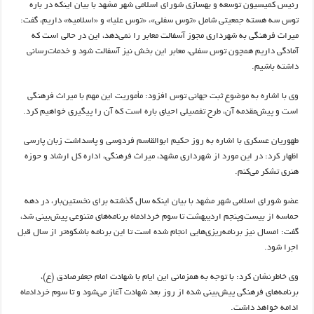
رئیس کمیسیون توسعه و بهسازی شورای اسلامی شهر مشهد با بیان اینکه در باره
توس سه هسته جمعیتی شامل «توس سفلی»، «توس علیا» و «اسلامیه» داریم، گفت:
میراث فرهنگی به شهرداری مجوز آسفالت معابر را نمی‌دهد، این در حالی است که
آمادگی داریم همچون توس سفلی، معابر این بخش نیز آسفالت شود و خدمات‌رسانی
داشته باشیم.
وی با اشاره به موضوع ثبت جهانی توس افزود: مأموریت این مهم با میراث فرهنگی
است و پیش‎‌مقدمه آن، طرح تفصیلی احیای باره است که آن را پیگیری خواهیم کرد.
طهوریان عسکری با اشاره به روز حکیم ابوالقاسم فردوسی و پاسداشت زبان پارسی
اظهار کرد: در این مورد از شهرداری مشهد، میراث فرهنگی، اداره کل ارشاد و حوزه
هنری تشکر می‌کنم.
عضو شورای اسلامی شهر مشهد با بیان اینکه سال گذشته برای نخستین‌بار، در دهه
حماسه از بیست‌وپنجم اردیبهشت تا سوم خردادماه برنامه‌های متنوعی پیش‌بینی شد،
گفت: امسال نیز برنامه‌ریزی‌هایی انجام شده است تا این برنامه باشکوه‌تر از سال قبل
اجرا شود.
وی خاطرنشان کرد: با توجه به همزمانی این ایام با شهادت امام جعفرصادق (ع)،
برنامه‌های فرهنگی پیش‌بینی شده از روز بعد شهادت آغاز می‌شود و تا سوم خردادماه
ادامه خواهد داشت.