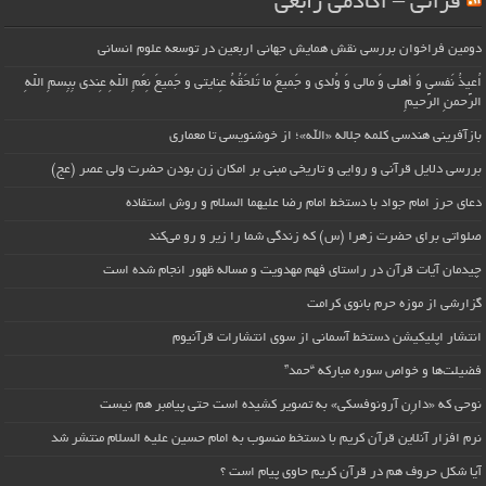
قرآنی – آکادمی رابعی
دومین فراخوان بررسی نقش همایش جهانی اربعین در توسعه علوم انسانی
اُعیذُ نَفسی وَ أهلی وَ مالی وَ وُلدی و جَمیعَ ما تَلحَقُهُ عِنایتی و جَمیعَ نِعَمِ اللّهِ عِندی بِبِسمِ اللّهِ
الرَّحمنِ الرَّحیمِ
بازآفرینی هندسی کلمه جلاله «الله»؛ از خوشنویسی تا معماری
بررسی دلایل قرآنی و روایی و تاریخی مبنی بر امکان زن بودن حضرت ولی عصر (عج)
دعای حرز امام جواد با دستخط امام رضا علیهما السلام و روش استفاده
صلواتی برای حضرت زهرا (س) که زندگی شما را زیر و رو می‌کند
چیدمان آیات قرآن در راستای فهم مهدویت و مساله ظهور انجام شده است
گزارشی از موزه حرم بانوی کرامت
انتشار اپلیکیشن دستخط آسمانی از سوی انتشارات قرآنیوم
فضیلت‌ها و خواص سوره مبارکه “حمد”
نوحی که «دارِن آرونوفسکی» به تصویر کشیده است حتی پیامبر هم نیست
نرم افزار آنلاین قرآن کریم با دستخط منسوب به امام حسین علیه السلام منتشر شد
آیا شکل حروف هم در قرآن کریم حاوی پیام است ؟