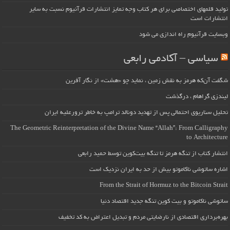
تولید قلمهای اختصاصی برای هر کتاب وجه تمایز انتشارات قرآنیوم نسبت به سایر
انتشارات است
وبسایت قرآنیوم راه اندازی می شود
سیاسی – آکادمی رابعی
شگفت آن‌که هرمز به نقش زمین ، نماید چو «هشت» از نگار آفرین
لیندزی گراهام ، درگذشت
تحلیل سناریوی احتمالی پس از تهدید دونالد ترامپ به خاطر ترورعلیه ایران
The Geometric Reinterpretation of the Divine Name “Allah”: From Calligraphy
to Architecture
انتشار کتاب از تنگه هرمز تا تنگه بیت‌کوین توسط حمید رابعی
اشاره ساتوشی ناکاموتو بیش از حد به ایران نزدیک است
From the Strait of Hormuz to the Bitcoin Strait
ساتوشی ناکاموتو و بیت کوین تنگه جدید اقتصاد دنیا
بهره‌برداری اقتصادی از نارضایتی مردم و تبدیل اعتراض به کد تخفیف