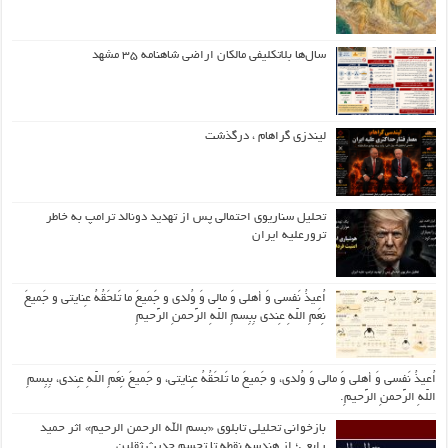
سال‌ها بلاتکلیفی مالکان اراضی شاهنامه ۳۵ مشهد
لیندزی گراهام ، درگذشت
تحلیل سناریوی احتمالی پس از تهدید دونالد ترامپ به خاطر
ترورعلیه ایران
اُعیذُ نَفسی وَ أهلی وَ مالی وَ وُلدی و جَمیعَ ما تَلحَقُهُ عِنایتی و جَمیعَ
نِعَمِ اللّهِ عِندی بِبِسمِ اللّهِ الرَّحمنِ الرَّحیمِ
اُعیذُ نَفسی وَ أهلی وَ مالی وَ وُلدی، و جَمیعَ ما تَلحَقُهُ عِنایتی، و جَمیعَ نِعَمِ اللّهِ عِندی، بِبِسمِ
اللّهِ الرَّحمنِ الرَّحیمِ.
بازخوانی تحلیلی تابلوی «بسم الله الرحمن الرحیم» اثر حمید
رابعی؛ از هندسه نقطه تا تجسم حدیث ثقلین