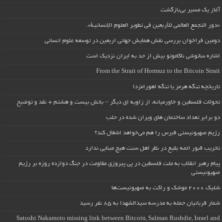
آغاز یک مسیر بی‌بازگشت
«دور التجمع العالمي للأربعين في تطوير العلوم الإنسانية».
دومین فراخوان بررسی نقش همایش جهانی اربعین در توسعه علوم انسانی
اشاره ساتوشی ناکاموتو بیش از حد به ایران نزدیک است
From the Strait of Hormuz to the Bitcoin Strait
تاریخچه تنگه هرمز یا تنگه اهورامزدا
تحولات فلسطین و خاورمیانه، از زاویه ای دیگر – بخش بیست و هشتم + نقد و توضیح
دو برابر تعداد ساختمان های ویران شده در حلب
رژیم صهیونیستی قبرس را هم می‌خواهد اشغال کند؟
تخریب قبور ائمه بقیع در نظر اهل سنت هیچ مبنایی ندارد
پیام رهبر انقلاب به ملت فلسطین در پی پیروزی مقاومت در جنگ دوازده روزه بر رژیم
صهیونیستی
شلیک ۲۰۰۰ موشک و راکت به صهیونیست‌ها
شمار قربانیان حمله به مدرسه سیدالشهدا به ۸۵ نفر رسید
Satoshi Nakamoto missing link between Bitcoin, Salman Rushdie, Israel and