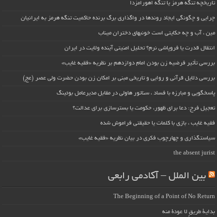
تاریخچه تنگه هرمز یا تنگه اهورامزدا
چرایی و چگونگی ایجاد روندها در واگذاری برگ برنده حاکمیت تنگه هرمز به ایرانیان
مین ، آب و چه حکایتی است خونبهای دختران میناب
انتقال قدرت یا فروپاشی نرم؟ تحلیل امنیتی آینده ولایت در ایران
بررسی تأثیر فرضیه زن بودن امام دوازدهم بر نظریه «فقیه غایب»
بررسی دلایل قرآنی و روایی و تاریخی مبنی بر امکان زن بودن حضرت ولی عصر (عج)
پاسخگویی و مبارزه با فساد ، سناتور هاولی در مقابل مدیرعامل بوئینگ
تعجیل فرج: دعا برای ظهور، حکومت یا بسترسازی برای عدالت؟
فقیه غایب ، بازی با کلمات یا حقیقتی فراموش شده
سیاستگذاری و چهارچوب فکری در بیان نظریه «فقیه غایب»
the absent jurist
بین الملل – آکادمی رابعی
The Beginning of a Point of No Return
بداية طريقٍ لا عودة منه