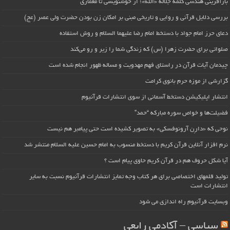
بازآفرینی هندسی کلمه جلاله «الله»؛ از خوشنویسی تا معماری
بررسی دلایل قرآنی و روایی و تاریخی مبنی بر امکان زن بودن حضرت ولی عصر (عج)
دعای حرز امام جواد با دستخط امام رضا علیهما السلام و روش استفاده
صلواتی برای حضرت زهرا (س) که زندگی شما را زیر و رو می‌کند
چیدمان آیات قرآن در راستای فهم مهدویت و مساله ظهور انجام شده است
گزارشی از موزه حرم بانوی کرامت
انتشار اپلیکیشن دستخط آسمانی از سوی انتشارات قرآنیوم
فضیلت‌ها و خواص سوره مبارکه “حمد”
نوحی که «دارِن آرونوفسکی» به تصویر کشیده است حتی پیامبر هم نیست
نرم افزار آنلاین قرآن کریم با دستخط منسوب به امام حسین علیه السلام منتشر شد
آیا شکل حروف هم در قرآن کریم حاوی پیام است ؟
تولید قلمهای اختصاصی برای هر کتاب وجه تمایز انتشارات قرآنیوم نسبت به سایر
انتشارات است
وبسایت قرآنیوم راه اندازی می شود
سیاسی – آکادمی رابعی