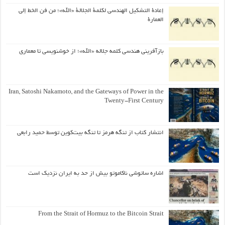
إعادة التشكيل الهندسي لكلمة الجلالة «الله»؛ من فن الخط إلى
العمارة
بازآفرینی هندسی کلمه جلاله «الله»؛ از خوشنویسی تا معماری
Iran, Satoshi Nakamoto, and the Gateways of Power in the
Twenty-First Century
انتشار کتاب از تنگه هرمز تا تنگه بیت‌کوین توسط حمید رابعی
اشاره ساتوشی ناکاموتو بیش از حد به ایران نزدیک است
From the Strait of Hormuz to the Bitcoin Strait