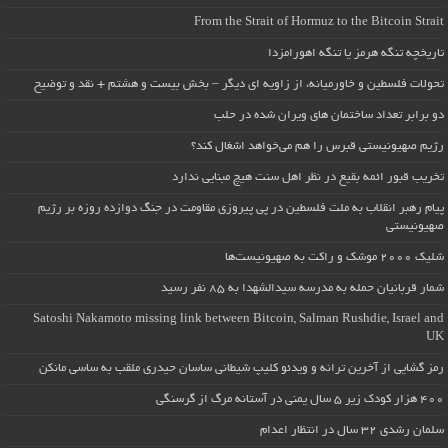
From the Strait of Hormuz to the Bitcoin Strait
تاریخچه تنگه هرمز یا تنگه اهورامزدا
تحولات فلسطین و خاورمیانه، از زاویه ای دیگر – بخش بیست و هشتم + نقد و توضیح
دو برابر تعداد ساختمان های ویران شده در حلب
رژیم صهیونیستی قبرس را هم می‌خواهد اشغال کند؟
تخریب قبور ائمه بقیع در نظر اهل سنت هیچ مبنایی ندارد
پیام رهبر انقلاب به ملت فلسطین در پی پیروزی مقاومت در جنگ دوازده روزه بر رژیم
صهیونیستی
شلیک ۲۰۰۰ موشک و راکت به صهیونیست‌ها
شمار قربانیان حمله به مدرسه سیدالشهدا به ۸۵ نفر رسید
Satoshi Nakamoto missing link between Bitcoin, Salman Rushdie, Israel and
UK
رمز گشایی از آخرین ترانه و ویدئو کلیپ شیطانی ساسان حیدری ملقب به ساسی مانکن
۴۰۰ هزار کودک زیر ۵ سال یمنی در آستانه مرگ از گرسنگی
سلمان رشدی ۳۲ سال در انتظار اعدام