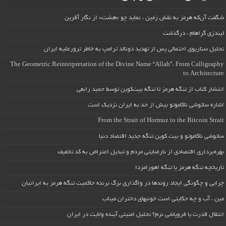
شگفت آن‌که هرمز به نقش زمین ، نماید چو «هشت» از نگار آفرین
لیندزی گراهام ، درگذشت
تحلیل سناریوی احتمالی پس از تهدید دونالد ترامپ به خاطر ترورعلیه ایران
The Geometric Reinterpretation of the Divine Name “Allah”: From Calligraphy
to Architecture
انتشار کتاب از تنگه هرمز تا تنگه بیت‌کوین توسط حمید رابعی
اشاره ساتوشی ناکاموتو بیش از حد به ایران نزدیک است
From the Strait of Hormuz to the Bitcoin Strait
ساتوشی ناکاموتو و بیت کوین تنگه جدید اقتصاد دنیا
بهره‌برداری اقتصادی از نارضایتی مردم و تبدیل اعتراض به کد تخفیف
تاریخچه تنگه هرمز یا تنگه اهورامزدا
چرایی و چگونگی ایجاد روندها در واگذاری برگ برنده حاکمیت تنگه هرمز به ایرانیان
مین ، آب و چه حکایتی است خونبهای دختران میناب
انتقال قدرت یا فروپاشی نرم؟ تحلیل امنیتی آینده ولایت در ایران