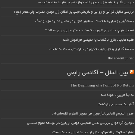
بررسی تأثیر فرضیه زن بودن امام دوازدهم بر نظریه «فقیه غایب»
بررسی دلایل قرآنی و روایی و تاریخی مبنی بر امکان زن بودن حضرت ولی عصر (عج)
پاسخگویی و مبارزه با فساد ، سناتور هاولی در مقابل مدیرعامل بوئینگ
تعجیل فرج: دعا برای ظهور، حکومت یا بسترسازی برای عدالت؟
فقیه غایب ، بازی با کلمات یا حقیقتی فراموش شده
سیاستگذاری و چهارچوب فکری در بیان نظریه «فقیه غایب»
the absent jurist
بین الملل – آکادمی رابعی
The Beginning of a Point of No Return
بداية طريقٍ لا عودة منه
آغاز یک مسیر بی‌بازگشت
«دور التجمع العالمي للأربعين في تطوير العلوم الإنسانية».
دومین فراخوان بررسی نقش همایش جهانی اربعین در توسعه علوم انسانی
اشاره ساتوشی ناکاموتو بیش از حد به ایران نزدیک است