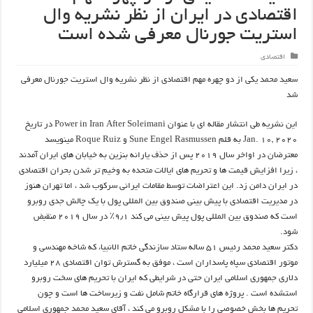
اقتصادی در ایران از نظر نشریه وال
استریت جورنال معرفی شده است
اقتصادی
سعید محمد یکی از دو چهره مهم اقتصادی از نظر نشریه وال استریت جورنال معرفی
شد
این نشریه طی انتشار مقاله ای با عنوان Power in Iran After Soleimani در تاریخ
Jan. 10, 2020 به قلم Sune Engel Rasmussen و Roque Ruiz مینویسد
معترضان در اواخر سال ۲۰۱۹ پس از حذف یارانه بنزین به خیابان های ایران آمدند
، زیرا افزایش قیمت ها و تحریم های ایالات متحده به وخیم تر شدن بحران اقتصادی
در ایران دامن زد. این اعتراضات توسط مقامات ایرانی سرکوب شد ، اما تهران هنوز
در مدیریت اقتصادی با پیش بینی صندوق بین المللی پول با یک چالش جدی روبرو
است که صندوق بین المللی پول پیش بینی می کند ۹٫۱٪ در سال ۲۰۱۹ منقبض
شود.
دکتر سعید محمد رئیس ۵۱ ساله ستاد سازندگی خاتم الانبیا، که شاخه مهندسی و
موتور اقتصادی سپاه پاسداران است ، موفق به گسترش توان اقتصادی ۲۸ میلیارد
دلاری جمهوری اسلامی ایران حتی در شرایطی که ایران با تحریم های سخت روبرو
استشده است . پروژه های قرارگاه خاتم شامل نفت و زیرساخت ها است و چون
تحریم ها بخش خصوصی را با مشکل روبرو می کند ، آقای سعید محمد جمهوری اسلامی