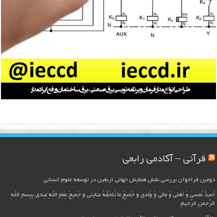
قرآنی – آکادمی رابعی
دومین فراخوان بررسی نقش همایش جهانی اربعین در توسعه علوم انسانی
اُعیذُ نَفسی وَ أهلی وَ مالی وَ وُلدی و جَمیعَ ما تَلحَقُهُ عِنایتی و جَمیعَ نِعَمِ اللّهِ عِندی بِبِسمِ اللّهِ
الرَّحمنِ الرَّحیمِ