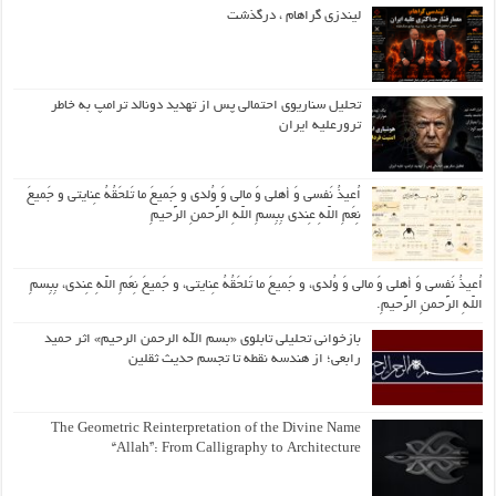
لیندزی گراهام ، درگذشت
تحلیل سناریوی احتمالی پس از تهدید دونالد ترامپ به خاطر
ترورعلیه ایران
اُعیذُ نَفسی وَ أهلی وَ مالی وَ وُلدی و جَمیعَ ما تَلحَقُهُ عِنایتی و جَمیعَ
نِعَمِ اللّهِ عِندی بِبِسمِ اللّهِ الرَّحمنِ الرَّحیمِ
اُعیذُ نَفسی وَ أهلی وَ مالی وَ وُلدی، و جَمیعَ ما تَلحَقُهُ عِنایتی، و جَمیعَ نِعَمِ اللّهِ عِندی، بِبِسمِ
اللّهِ الرَّحمنِ الرَّحیمِ.
بازخوانی تحلیلی تابلوی «بسم الله الرحمن الرحیم» اثر حمید
رابعی؛ از هندسه نقطه تا تجسم حدیث ثقلین
The Geometric Reinterpretation of the Divine Name
“Allah”: From Calligraphy to Architecture