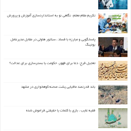
تکریم مقام معلم: نگاهی نو به استانداردسازی آموزش و پرورش
پاسخگویی و مبارزه با فساد ، سناتور هاولی در مقابل مدیرعامل
بوئینگ
تعجیل فرج: دعا برای ظهور، حکومت یا بسترسازی برای عدالت؟
باند قدرتمند مافیایی پشت صحنه کوهخواری در مشهد
فقیه غایب ، بازی با کلمات یا حقیقتی فراموش شده