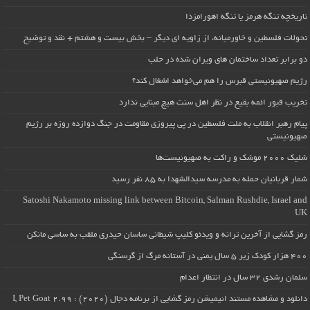
تاریخچه تنگه هرمز یا تنگه اهورامزدا
تحولات فلسطین و خاورمیانه، از زاویه ای دیگر – بخش بیست و هشتم + نقد و توضیح
دو برابر تعداد ساختمان های ویران شده در حلب
رژیم صهیونیستی قبرس را هم می‌خواهد اشغال کند؟
تخریب قبور ائمه بقیع در نظر اهل سنت هیچ مبنایی ندارد
پیام رهبر انقلاب به ملت فلسطین در پی پیروزی مقاومت در جنگ دوازده روزه بر رژیم
صهیونیستی
شلیک ۲۰۰۰ موشک و راکت به صهیونیست‌ها
شمار قربانیان حمله به مدرسه سیدالشهدا به ۸۵ نفر رسید
Satoshi Nakamoto missing link between Bitcoin, Salman Rushdie, Israel and
UK
رمز گشایی از آخرین ترانه و ویدئو کلیپ شیطانی ساسان حیدری ملقب به ساسی مانکن
۴۰۰ هزار کودک زیر ۵ سال یمنی در آستانه مرگ از گرسنگی
سلمان رشدی ۳۲ سال در انتظار اعدام
دانلود و مشاهده مستند انیمیشن رمز گشایی از برنامه دجال (۲۰۲۰) : I, Pet Goat 2.99