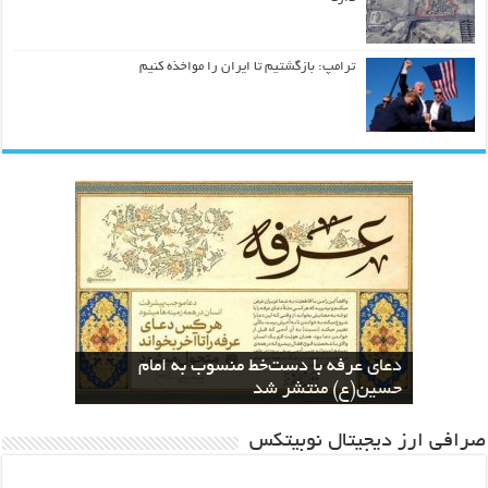
ترامپ: بازگشتیم تا ایران را مواخذه کنیم
کسب مقام دوم بخش هنرهای مفهومی در
نسخه های بازآفرینی قرآن منسوب به ائمه
The Geometric Reinterpretation of the
دعای عرفه با دست‌خط منسوب به امام
اطهار در کتابخانه دیجیتال آستان قدس
نخستین جشنواره معلمان هنرمند کشور
کسب عنوان دوم جشنواره معلمان هنرمند
Divine Name “Allah”: From Calligraphy
to Architecture
توسط حمید رابعی
رضوی بارگزاری شد
حسین(ع) منتشر شد
ایران توسط حمید رابعی
صرافی ارز دیجیتال نوبیتکس