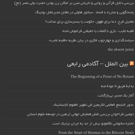
بررسی دلایل قرآنی و روایی و تاریخی مبنی بر امکان زن بودن حضرت ولی عصر (عج)
پاسخگویی و مبارزه با فساد ، سناتور هاولی در مقابل مدیرعامل بوئینگ
تعجیل فرج: دعا برای ظهور، حکومت یا بسترسازی برای عدالت؟
فقیه غایب ، بازی با کلمات یا حقیقتی فراموش شده
سیاستگذاری و چهارچوب فکری در بیان نظریه «فقیه غایب»
the absent jurist
بین الملل – آکادمی رابعی
The Beginning of a Point of No Return
بداية طريقٍ لا عودة منه
آغاز یک مسیر بی‌بازگشت
«دور التجمع العالمي للأربعين في تطوير العلوم الإنسانية».
دومین فراخوان بررسی نقش همایش جهانی اربعین در توسعه علوم انسانی
اشاره ساتوشی ناکاموتو بیش از حد به ایران نزدیک است
From the Strait of Hormuz to the Bitcoin Strait