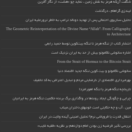
شگفت آن‌که هرمز به نقش زمین ، نماید چو «هشت» از نگار آفرین
لیندزی گراهام ، درگذشت
تحلیل سناریوی احتمالی پس از تهدید دونالد ترامپ به خاطر ترورعلیه ایران
The Geometric Reinterpretation of the Divine Name “Allah”: From Calligraphy
to Architecture
انتشار کتاب از تنگه هرمز تا تنگه بیت‌کوین توسط حمید رابعی
اشاره ساتوشی ناکاموتو بیش از حد به ایران نزدیک است
From the Strait of Hormuz to the Bitcoin Strait
ساتوشی ناکاموتو و بیت کوین تنگه جدید اقتصاد دنیا
بهره‌برداری اقتصادی از نارضایتی مردم و تبدیل اعتراض به کد تخفیف
تاریخچه تنگه هرمز یا تنگه اهورامزدا
چرایی و چگونگی ایجاد روندها در واگذاری برگ برنده حاکمیت تنگه هرمز به ایرانیان
مین ، آب و چه حکایتی است خونبهای دختران میناب
انتقال قدرت یا فروپاشی نرم؟ تحلیل امنیتی آینده ولایت در ایران
بررسی تأثیر فرضیه زن بودن امام دوازدهم بر نظریه «فقیه غایب»