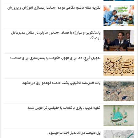
تکریم مقام معلم: نگاهی نو به استانداردسازی آموزش و پرورش
پاسخگویی و مبارزه با فساد ، سناتور هاولی در مقابل مدیرعامل
بوئینگ
تعجیل فرج: دعا برای ظهور، حکومت یا بسترسازی برای عدالت؟
باند قدرتمند مافیایی پشت صحنه کوهخواری در مشهد
فقیه غایب ، بازی با کلمات یا حقیقتی فراموش شده
پل طبیعت در شاندیز احداث میشود