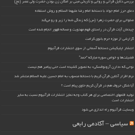
بررسی دلایل قرآنی و روایی و تاریخی مبنی بر امکان زن بودن حضرت ولی عصر (عج)
دعای حرز امام جواد با دستخط امام رضا علیهما السلام و روش استفاده
صلواتی برای حضرت زهرا (س) که زندگی شما را زیر و رو می‌کند
چیدمان آیات قرآن در راستای فهم مهدویت و مساله ظهور انجام شده است
گزارشی از موزه حرم بانوی کرامت
انتشار اپلیکیشن دستخط آسمانی از سوی انتشارات قرآنیوم
فضیلت‌ها و خواص سوره مبارکه “حمد”
نوحی که «دارِن آرونوفسکی» به تصویر کشیده است حتی پیامبر هم نیست
نرم افزار آنلاین قرآن کریم با دستخط منسوب به امام حسین علیه السلام منتشر شد
آیا شکل حروف هم در قرآن کریم حاوی پیام است ؟
تولید قلمهای اختصاصی برای هر کتاب وجه تمایز انتشارات قرآنیوم نسبت به سایر
انتشارات است
وبسایت قرآنیوم راه اندازی می شود
سیاسی – آکادمی رابعی