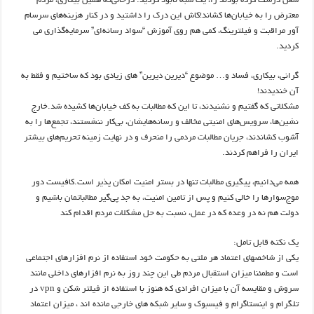
شغل درست کرده بودند را، یک‌ شبه نابود کردید. درحالی‌‌که همین بیکاری، مردم
معترض را به خیابان‌ها کشاند!کاش این درک را داشتید و در کنار هزینه‌های سرسام
آور مراقبت و فیلترینگ، کمی هم روی آموزش “سواد رسانه‌ای” سرمایه‌گذاری می
‌کردید.
گرانی، بیکاری، فساد و… موضوع “دیرین دیرین” های زیادی بود که ساختیم و فقط به
آن خندیدند!
مشکلاتی که گفتیم و نشنیدند، تا این که مطالبات به کف خیابان‌ها کشیده شد.خارج
نشین‌ها، سرویس‌های امنیتی مخالف و رسانه‌هایشان، بی‌کار ننشستند، تجمع‌ها را به
آشوب کشاندند، جریان مطالبات مردمی را منحرف و در نهایت زمینه تحریم‌های بیشتر
ایران را فراهم کردند.
همه می‌دانیم، پیگیری مطالبات تنها در بستر امنیت امکان پذیر است.کافیست دور
موج‌سوارها را خالی کنیم و پس از تامین امنیت، به جد پی‌گیر مطالباتمان باشیم و
دولت هم نه در وعده که در عمل، نسبت به حل مشکلات مردم اقدام کند
یک نکته قابل تامل:
یکی از شاخصهای اعتماد هر ملتی به حکومت خود استفاده از نرم افزارهای اجتماعی
است و مطمئنا میزان استقبال مردم طی این چند روز به نرم افزارهای داخلی مانند
سروش و مقایسه آن با میزان افرادی که هنوز با استفاده از فیلتر شکن و vpn در
تلگرام و اینستاگرام و فیسبوک و سایر شبکه های خارجی مانده اند ، میزان اعتماد