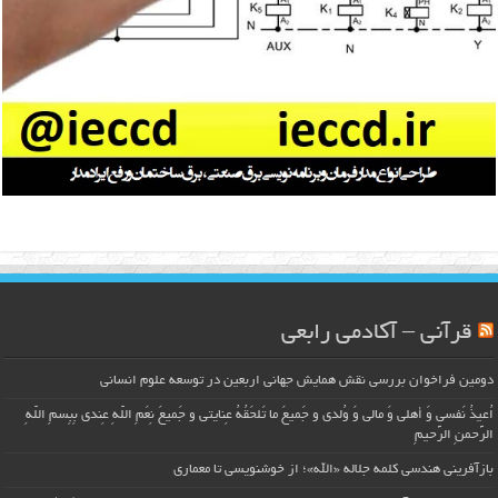
قرآنی – آکادمی رابعی
دومین فراخوان بررسی نقش همایش جهانی اربعین در توسعه علوم انسانی
اُعیذُ نَفسی وَ أهلی وَ مالی وَ وُلدی و جَمیعَ ما تَلحَقُهُ عِنایتی و جَمیعَ نِعَمِ اللّهِ عِندی بِبِسمِ اللّهِ
الرَّحمنِ الرَّحیمِ
بازآفرینی هندسی کلمه جلاله «الله»؛ از خوشنویسی تا معماری