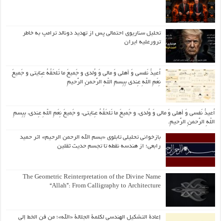
تحلیل سناریوی احتمالی پس از تهدید دونالد ترامپ به خاطر
ترورعلیه ایران
اُعیذُ نَفسی وَ أهلی وَ مالی وَ وُلدی و جَمیعَ ما تَلحَقُهُ عِنایتی و جَمیعَ
نِعَمِ اللّهِ عِندی بِبِسمِ اللّهِ الرَّحمنِ الرَّحیمِ
اُعیذُ نَفسی وَ أهلی وَ مالی وَ وُلدی، و جَمیعَ ما تَلحَقُهُ عِنایتی، و جَمیعَ نِعَمِ اللّهِ عِندی، بِبِسمِ
اللّهِ الرَّحمنِ الرَّحیمِ.
بازخوانی تحلیلی تابلوی «بسم الله الرحمن الرحیم» اثر حمید
رابعی؛ از هندسه نقطه تا تجسم حدیث ثقلین
The Geometric Reinterpretation of the Divine Name
“Allah”: From Calligraphy to Architecture
إعادة التشكيل الهندسي لكلمة الجلالة «الله»؛ من فن الخط إلى