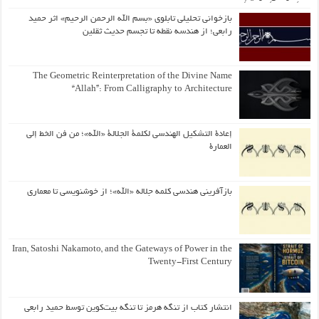
بازخوانی تحلیلی تابلوی «بسم الله الرحمن الرحیم» اثر حمید
رابعی؛ از هندسه نقطه تا تجسم حدیث ثقلین
The Geometric Reinterpretation of the Divine Name
“Allah”: From Calligraphy to Architecture
إعادة التشكيل الهندسي لكلمة الجلالة «الله»؛ من فن الخط إلى
العمارة
بازآفرینی هندسی کلمه جلاله «الله»؛ از خوشنویسی تا معماری
Iran, Satoshi Nakamoto, and the Gateways of Power in the
Twenty-First Century
انتشار کتاب از تنگه هرمز تا تنگه بیت‌کوین توسط حمید رابعی