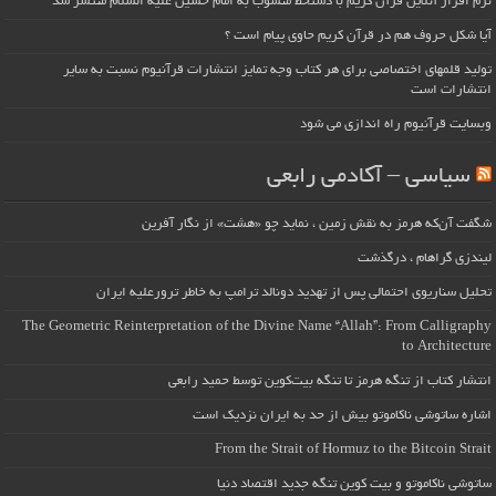
نرم افزار آنلاین قرآن کریم با دستخط منسوب به امام حسین علیه السلام منتشر شد
آیا شکل حروف هم در قرآن کریم حاوی پیام است ؟
تولید قلمهای اختصاصی برای هر کتاب وجه تمایز انتشارات قرآنیوم نسبت به سایر
انتشارات است
وبسایت قرآنیوم راه اندازی می شود
سیاسی – آکادمی رابعی
شگفت آن‌که هرمز به نقش زمین ، نماید چو «هشت» از نگار آفرین
لیندزی گراهام ، درگذشت
تحلیل سناریوی احتمالی پس از تهدید دونالد ترامپ به خاطر ترورعلیه ایران
The Geometric Reinterpretation of the Divine Name “Allah”: From Calligraphy
to Architecture
انتشار کتاب از تنگه هرمز تا تنگه بیت‌کوین توسط حمید رابعی
اشاره ساتوشی ناکاموتو بیش از حد به ایران نزدیک است
From the Strait of Hormuz to the Bitcoin Strait
ساتوشی ناکاموتو و بیت کوین تنگه جدید اقتصاد دنیا