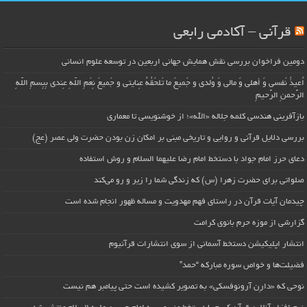
قرآنی – آکادمی رابعی
دومین فراخوان بررسی نقش همایش جهانی اربعین در توسعه علوم انسانی
اُعیذُ نَفسی وَ أهلی وَ مالی وَ وُلدی و جَمیعَ ما تَلحَقُهُ عِنایتی و جَمیعَ نِعَمِ اللّهِ عِندی بِبِسمِ اللّهِ
الرَّحمنِ الرَّحیمِ
بازآفرینی هندسی کلمه جلاله «الله»؛ از خوشنویسی تا معماری
بررسی دلایل قرآنی و روایی و تاریخی مبنی بر امکان زن بودن حضرت ولی عصر (عج)
دعای حرز امام جواد با دستخط امام رضا علیهما السلام و روش استفاده
صلواتی برای حضرت زهرا (س) که زندگی شما را زیر و رو می‌کند
چیدمان آیات قرآن در راستای فهم مهدویت و مساله ظهور انجام شده است
گزارشی از موزه حرم بانوی کرامت
انتشار اپلیکیشن دستخط آسمانی از سوی انتشارات قرآنیوم
فضیلت‌ها و خواص سوره مبارکه “حمد”
نوحی که «دارِن آرونوفسکی» به تصویر کشیده است حتی پیامبر هم نیست