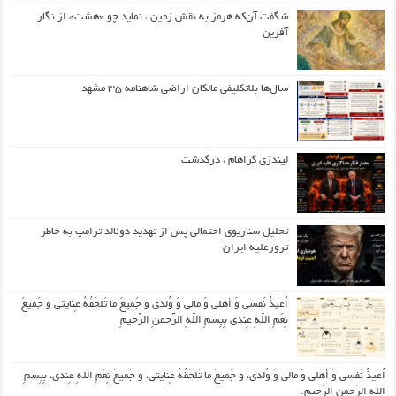
شگفت آن‌که هرمز به نقش زمین ، نماید چو «هشت» از نگار
آفرین
سال‌ها بلاتکلیفی مالکان اراضی شاهنامه ۳۵ مشهد
لیندزی گراهام ، درگذشت
تحلیل سناریوی احتمالی پس از تهدید دونالد ترامپ به خاطر
ترورعلیه ایران
اُعیذُ نَفسی وَ أهلی وَ مالی وَ وُلدی و جَمیعَ ما تَلحَقُهُ عِنایتی و جَمیعَ
نِعَمِ اللّهِ عِندی بِبِسمِ اللّهِ الرَّحمنِ الرَّحیمِ
اُعیذُ نَفسی وَ أهلی وَ مالی وَ وُلدی، و جَمیعَ ما تَلحَقُهُ عِنایتی، و جَمیعَ نِعَمِ اللّهِ عِندی، بِبِسمِ
اللّهِ الرَّحمنِ الرَّحیمِ.