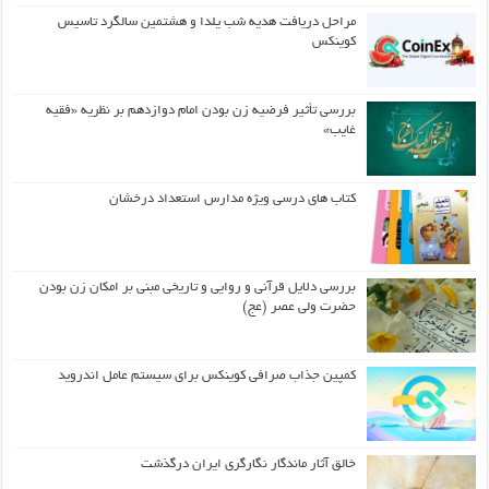
مراحل دریافت هدیه شب یلدا و هشتمین سالگرد تاسیس
کوینکس
بررسی تأثیر فرضیه زن بودن امام دوازدهم بر نظریه «فقیه
غایب»
کتاب های درسی ویژه مدارس استعداد درخشان
بررسی دلایل قرآنی و روایی و تاریخی مبنی بر امکان زن بودن
حضرت ولی عصر (عج)
کمپین جذاب صرافی کوینکس برای سیستم عامل اندروید
خالق آثار ماندگار نگارگری ایران درگذشت