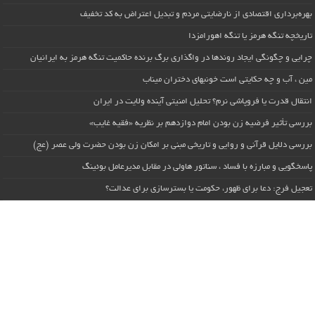
بهره‌برداری اقتصادی از نارضایتی مردم و تبدیل اعتراض به کد تخفیف
تاریخچه تنگه هرمز یا تنگه اهورامزدا
چرایی و چگونگی ایجاد روندها در واگذاری برگ برنده حاکمیت تنگه هرمز به ایرانیان
مین ، آب و چه حکایتی است خونبهای دختران میناب
انتقال قدرت یا فروپاشی نرم؟ تحلیل امنیتی آینده ولایت در ایران
بررسی تأثیر فرضیه زن بودن امام دوازدهم بر نظریه «فقیه غایب»
بررسی دلایل قرآنی و روایی و تاریخی مبنی بر امکان زن بودن حضرت ولی عصر (عج)
پاسخگویی و مبارزه با فساد ، سناتور هاولی در مقابل مدیرعامل بوئینگ
تعجیل فرج: دعا برای ظهور، حکومت یا بسترسازی برای عدالت؟
فقیه غایب ، بازی با کلمات یا حقیقتی فراموش شده
سیاستگذاری و چهارچوب فکری در بیان نظریه «فقیه غایب»
the absent jurist
بین الملل – آکادمی رابعی