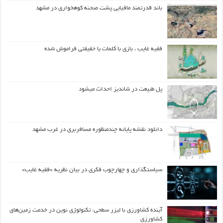
باند قدرتمند مافیایی پشت صحنه کوهخواری در مشهد
فقیه غایب ، بازی با کلمات یا حقیقتی فراموش شده
پل طبیعت در شاندیز احداث میشود
دانلود نقشه پایانه چندمنظوره مسافربری در غرب مشهد
سیاستگذاری و چهارچوب فکری در بیان نظریه «فقیه غایب»
آینده کشاورزی با لیزر سطحی: تکنولوژی نوین در خدمت زمین‌های
کشاورزی