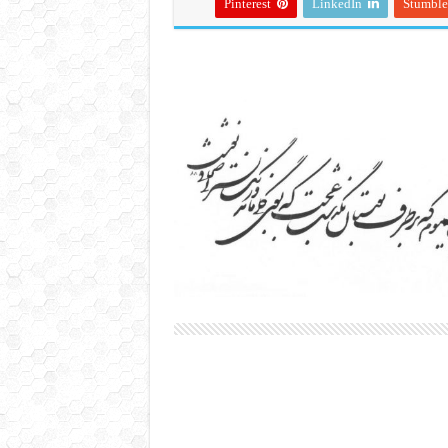
Pinterest
LinkedIn
Stumbl