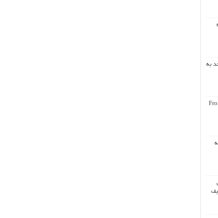
د به
Fro
ه
یف