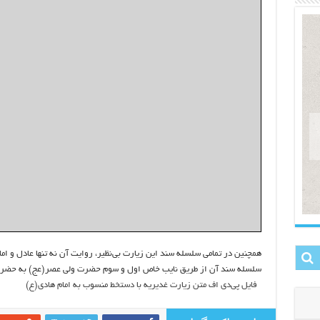
همچنین در تمامی سلسله سند این زیارت بی‌نظیر، روایت آن نه تنها عادل و ام
سلسله سند آن از طریق نایب خاص اول و سوم حضرت ولی عصر(عج) به حضرت
فایل پی‌دی اف متن زیارت غدیریه با دستخط منسوب به امام هادی(ع)