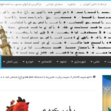
ارتباط با دانش آموزان
مشاوره
سفارش طراحی
بازآفرینی قرآنهای منسوب به ائمه اطهار
ست
علمی
شهرسازی
مشهد
اقتصادی
خودرو
بین الملل
خانه
سپس
افتخارات
سپس
زیارت غدیریه با دستخط امام هادی(ع) منتشر شد + دا