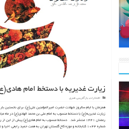
زیارت غدیریه با دستخط امام هادی(ع
افتخارات
,
بازآفرینی
,
هنری
همزمان با ایام سالروز شهادت حضرت امیرالمؤمنین علی(ع)، برای نخستین بار
زیارت غدیریه(ع) با دستخط منسوب به امام علی بن محمد الهادی(ع) در ماه مبا
رمضان ۱۴۴۱ منتشر شد. دستخط منسوب به امام هادی(ع) پیش از این از
شماره ۱۰۴۴ کتابخانه و موزه کاخ گلستان تهران به همت حمید رابعی، احیا و