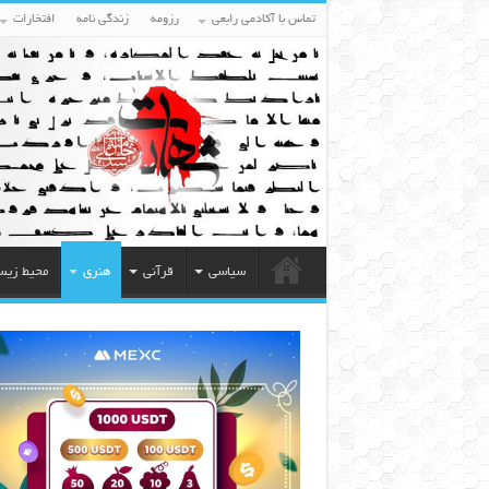
تماس با آکادمی رابعی
رزومه
زندگی نامه
افتخارات
سیاسی
قرآنی
هنری
محیط زی