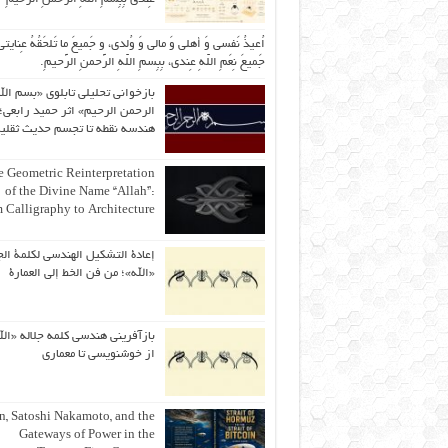
اُعیذُ نَفسی وَ أهلی وَ مالی وَ وُلدی، و جَمیعَ ما تَلحَقُهُ عِنایتی
جَمیعَ نِعَمِ اللّهِ عِندی، بِبِسمِ اللّهِ الرَّحمنِ الرَّحیمِ.
بازخوانی تحلیلی تابلوی «بسم الل
الرحمن الرحیم» اثر حمید رابعی؛ 
هندسه نقطه تا تجسم حدیث ثقلی
 Geometric Reinterpretation
of the Divine Name “Allah”:
 Calligraphy to Architecture
إعادة التشكيل الهندسي لكلمة الج
«الله»؛ من فن الخط إلى العمارة
بازآفرینی هندسی کلمه جلاله «الل
از خوشنویسی تا معماری
an, Satoshi Nakamoto, and the
Gateways of Power in the