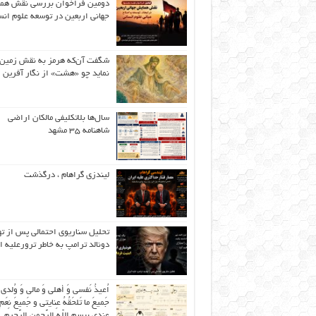
دومین فراخوان بررسی نقش هم
جهانی اربعین در توسعه علوم انس
شگفت آن‌که هرمز به نقش زمین 
نماید چو «هشت» از نگار آفرین
سال‌ها بلاتکلیفی مالکان اراضی
شاهنامه ۳۵ مشهد
لیندزی گراهام ، درگذشت
تحلیل سناریوی احتمالی پس از ت
دونالد ترامپ به خاطر ترورعلیه ا
اُعیذُ نَفسی وَ أهلی وَ مالی وَ وُلدی
جَمیعَ ما تَلحَقُهُ عِنایتی و جَمیعَ نِعَمِ 
عِندی بِبِسمِ اللّهِ الرَّحمنِ الرَّحیمِ