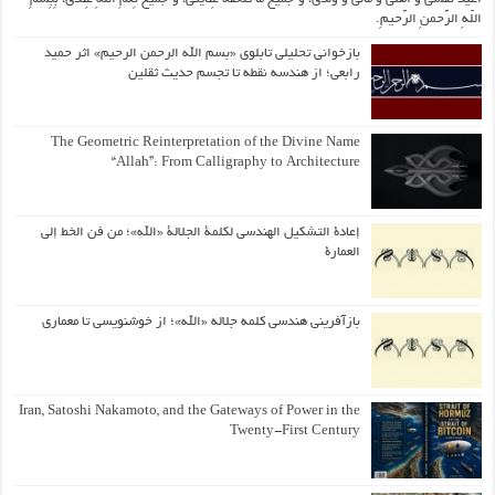
اللّهِ الرَّحمنِ الرَّحیمِ.
بازخوانی تحلیلی تابلوی «بسم الله الرحمن الرحیم» اثر حمید
رابعی؛ از هندسه نقطه تا تجسم حدیث ثقلین
The Geometric Reinterpretation of the Divine Name
“Allah”: From Calligraphy to Architecture
إعادة التشكيل الهندسي لكلمة الجلالة «الله»؛ من فن الخط إلى
العمارة
بازآفرینی هندسی کلمه جلاله «الله»؛ از خوشنویسی تا معماری
Iran, Satoshi Nakamoto, and the Gateways of Power in the
Twenty-First Century