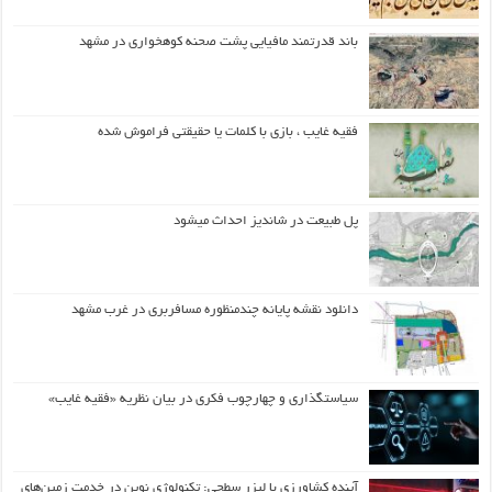
باند قدرتمند مافیایی پشت صحنه کوهخواری در مشهد
فقیه غایب ، بازی با کلمات یا حقیقتی فراموش شده
پل طبیعت در شاندیز احداث میشود
دانلود نقشه پایانه چندمنظوره مسافربری در غرب مشهد
سیاستگذاری و چهارچوب فکری در بیان نظریه «فقیه غایب»
آینده کشاورزی با لیزر سطحی: تکنولوژی نوین در خدمت زمین‌های