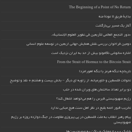
The Beginning of a Point of No Return
بداية طريقٍ لا عودة منه
آغاز یک مسیر بی‌بازگشت
«دور التجمع العالمي للأربعين في تطوير العلوم الإنسانية».
دومین فراخوان بررسی نقش همایش جهانی اربعین در توسعه علوم انسانی
اشاره ساتوشی ناکاموتو بیش از حد به ایران نزدیک است
From the Strait of Hormuz to the Bitcoin Strait
تاریخچه تنگه هرمز یا تنگه اهورامزدا
تحولات فلسطین و خاورمیانه، از زاویه ای دیگر – بخش بیست و هشتم + نقد و توضیح
دو برابر تعداد ساختمان های ویران شده در حلب
رژیم صهیونیستی قبرس را هم می‌خواهد اشغال کند؟
تخریب قبور ائمه بقیع در نظر اهل سنت هیچ مبنایی ندارد
پیام رهبر انقلاب به ملت فلسطین در پی پیروزی مقاومت در جنگ دوازده روزه بر رژیم
صهیونیستی
شلیک ۲۰۰۰ موشک و راکت به صهیونیست‌ها