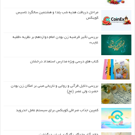
مراحل دریافت هدیه شب یلدا و هشتمین سالگرد تاسیس
کوینکس
بررسی تأثیر فرضیه زن بودن امام دوازدهم بر نظریه «فقیه
غایب»
کتاب های درسی ویژه مدارس استعداد درخشان
بررسی دلایل قرآنی و روایی و تاریخی مبنی بر امکان زن بودن
حضرت ولی عصر (عج)
کمپین جذاب صرافی کوینکس برای سیستم عامل اندروید
خالق آثار ماندگار نگارگری ایران درگذشت