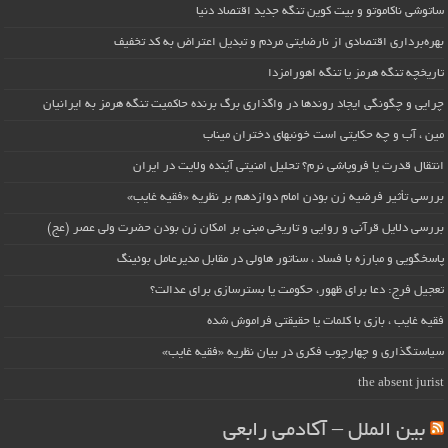
ساتوشی ناکاموتو و بیت کوین تنگه جدید اقتصاد دنیا
بهره‌برداری اقتصادی از نارضایتی مردم و تبدیل اعتراض به کد تخفیف
تاریخچه تنگه هرمز یا تنگه اهورامزدا
چرایی و چگونگی ایجاد روندها در واگذاری برگ برنده حاکمیت تنگه هرمز به ایرانیان
مین ، آب و چه حکایتی است خونبهای دختران میناب
انتقال قدرت یا فروپاشی نرم؟ تحلیل امنیتی آینده ولایت در ایران
بررسی تأثیر فرضیه زن بودن امام دوازدهم بر نظریه «فقیه غایب»
بررسی دلایل قرآنی و روایی و تاریخی مبنی بر امکان زن بودن حضرت ولی عصر (عج)
پاسخگویی و مبارزه با فساد ، سناتور هاولی در مقابل مدیرعامل بوئینگ
تعجیل فرج: دعا برای ظهور، حکومت یا بسترسازی برای عدالت؟
فقیه غایب ، بازی با کلمات یا حقیقتی فراموش شده
سیاستگذاری و چهارچوب فکری در بیان نظریه «فقیه غایب»
the absent jurist
بین الملل – آکادمی رابعی