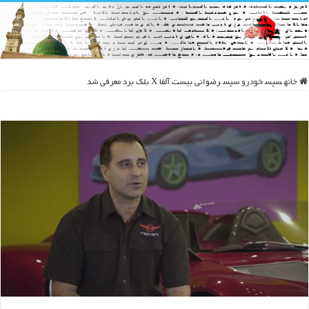
خانه
سپس
خودرو
سپس
رضوانی بیست آلفا X بلک‌ برد معرفی شد