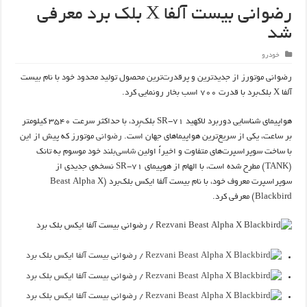
رضوانی بیست آلفا X بلک‌ برد معرفی
شد
خودرو
رضوانی موتورز از جدیدترین و پرقدرت‌ترین محصول تولید محدود خود با نام بیست
آلفا X بلک‌برد با قدرت ۷۰۰ اسب بخار رونمایی کرد.
هواپیمای شناسایی دوربرد لاکهید SR-71 بلک‌بِرد، با حداکثر سرعت ۳۵۴۰ کیلومتر
بر ساعت، یکی از سریع‌ترین هواپیماهای جهان است.
رضوانی
موتورز که پیش از این
با ساخت سوپراسپرت‌های متفاوت و اخیراً اولین
شاسی‌بلند
خود موسوم به تانک
(TANK) مطرح شده است، با الهام از هوپیمای SR-71 نسخه‌ی جدیدی از
سوپراسپرت معروف خود، با نام بیست آلفا ایکس بلک‌برد (Beast Alpha X
Blackbird) معرفی کرد.