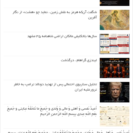
شگفت آن‌که هرمز به نقش زمین ، نماید چو «هشت» از نگار
آفرین
سال‌ها بلاتکلیفی مالکان اراضی شاهنامه ۳۵ مشهد
لیندزی گراهام ، درگذشت
تحلیل سناریوی احتمالی پس از تهدید دونالد ترامپ به خاطر
ترورعلیه ایران
اُعیذُ نَفسی وَ أهلی وَ مالی وَ وُلدی و جَمیعَ ما تَلحَقُهُ عِنایتی و جَمیعَ
نِعَمِ اللّهِ عِندی بِبِسمِ اللّهِ الرَّحمنِ الرَّحیمِ
اُعیذُ نَفسی وَ أهلی وَ مالی وَ وُلدی، و جَمیعَ ما تَلحَقُهُ عِنایتی، و جَمیعَ نِعَمِ اللّهِ عِندی، بِبِسمِ