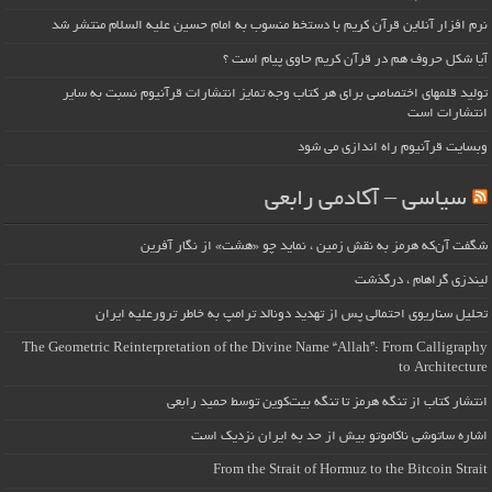
نرم افزار آنلاین قرآن کریم با دستخط منسوب به امام حسین علیه السلام منتشر شد
آیا شکل حروف هم در قرآن کریم حاوی پیام است ؟
تولید قلمهای اختصاصی برای هر کتاب وجه تمایز انتشارات قرآنیوم نسبت به سایر
انتشارات است
وبسایت قرآنیوم راه اندازی می شود
سیاسی – آکادمی رابعی
شگفت آن‌که هرمز به نقش زمین ، نماید چو «هشت» از نگار آفرین
لیندزی گراهام ، درگذشت
تحلیل سناریوی احتمالی پس از تهدید دونالد ترامپ به خاطر ترورعلیه ایران
The Geometric Reinterpretation of the Divine Name “Allah”: From Calligraphy
to Architecture
انتشار کتاب از تنگه هرمز تا تنگه بیت‌کوین توسط حمید رابعی
اشاره ساتوشی ناکاموتو بیش از حد به ایران نزدیک است
From the Strait of Hormuz to the Bitcoin Strait