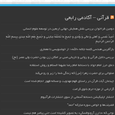
قرآنی – آکادمی رابعی
دومین فراخوان بررسی نقش همایش جهانی اربعین در توسعه علوم انسانی
اُعیذُ نَفسی وَ أهلی وَ مالی وَ وُلدی و جَمیعَ ما تَلحَقُهُ عِنایتی و جَمیعَ نِعَمِ اللّهِ عِندی بِبِسمِ اللّهِ
الرَّحمنِ الرَّحیمِ
بازآفرینی هندسی کلمه جلاله «الله»؛ از خوشنویسی تا معماری
بررسی دلایل قرآنی و روایی و تاریخی مبنی بر امکان زن بودن حضرت ولی عصر (عج)
دعای حرز امام جواد با دستخط امام رضا علیهما السلام و روش استفاده
صلواتی برای حضرت زهرا (س) که زندگی شما را زیر و رو می‌کند
چیدمان آیات قرآن در راستای فهم مهدویت و مساله ظهور انجام شده است
گزارشی از موزه حرم بانوی کرامت
انتشار اپلیکیشن دستخط آسمانی از سوی انتشارات قرآنیوم
فضیلت‌ها و خواص سوره مبارکه “حمد”
نوحی که «دارِن آرونوفسکی» به تصویر کشیده است حتی پیامبر هم نیست