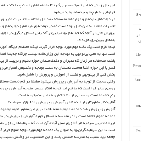
این حال زمانی که این تیم تصمیم می‌گیرد تا به اهدافش دست پیدا کند با تغییر 
فراوانی به طرح‌ها و برنامه‌ها وارد می‌شود.
، و
در دولت‌های یازدهم و دوازدهم متاسفانه به دلایل مختلف با تغییرات مکرر و
تغییرات متعدد به این دلیل بوده است که در دولت‌های یازدهم و دوازدهم و ب
ه
پرورش حتی از آنچه که قبلا هم بوده پایین‌تر آمد یعنی مسائل دیگری در اولو
از
پله‌های پایین‌تری هل داد.
ن
اینجا لازم است یک نکته مهم مورد توجه قرار گیرد، اینکه معتقدم جایگاه آم
است تنها به معنی بی‌توجهی به بودجه این وزارتخانه نیست چراکه چه‌بسا اعد
The
باشد؛ متاسفانه هر زمان که مدیران و دغدغه‌مندان حوزه تعلیم و تربیت از بی‌
From
کمتر با این حوزه آشنا هستند ذهنشان به سمت بودجه و تخصیص اعتبار می‌رود،
بخش کمی از بی‌توجهی و غفلت از آموزش و پرورش را شامل شود.
لالة
وقتی صحبت از توجه به آموزش و پرورش می‌شود مطمئنا در گام نخست مستلزم
روسای سایر قوا است که به تبع این توجه افکار عمومی متوجه آموزش و پرور
رنج کشیده است و بسیاری از مشکلاتش به دلیل عدم توجه است.
آقای دکتر منظورتان از دیده شدن آموزش و پرورش را دقیق‌تر بفرمایید!
ه»؛
آموزش و پرورش باید دغدغه عموم جامعه باشد؛ برای این منظور نحوه مواجهه صد
دغدغه عموم جامعه است را در مقایسه با مسائل حوزه آموزش و پرورش در نظر
ارزشمندترین سرمایه هر کشوری نسل آینده آن است که سرمایه‌هایی چون نفت و
است تا این سرمایه گران‌بها به عنوان یک دغدغه مهم مورد توجه عموم قرار گی
Ir
جامعه باید نسبت به مدرسه حساس باشد و این حساسیت در واکنش نسبت به تم