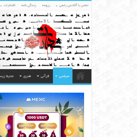
تماس با آکادمی رابعی
رزومه
زندگی نامه
افتخارات
سیاسی
قرآنی
هنری
محیط زی