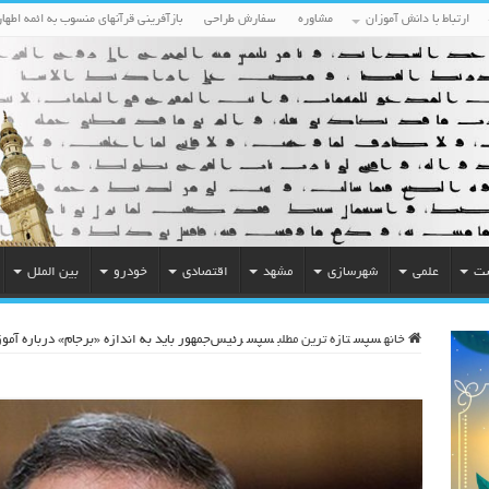
ارتباط با دانش آموزان
مشاوره
سفارش طراحی
بازآفرینی قرآنهای منسوب به ائمه اطهار
ست
علمی
شهرسازی
مشهد
اقتصادی
خودرو
بین الملل
خانه
سپس
تازه ترین مطلب
سپس
رئیس‌جمهور باید به اندازه «برجام» درباره 