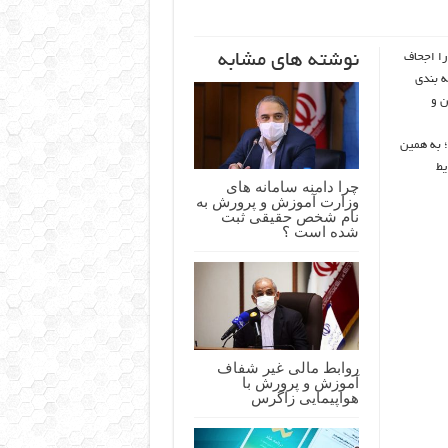
نوشته های مشابه
را اجحاف
 بندی
ن و
؛ به همین
یط
چرا دامنه سامانه های
وزارت آموزش و پرورش به
نام شخص حقیقی ثبت
شده است ؟
روابط مالی غیر شفاف
آموزش و پرورش با
هواپیمایی زاگرس