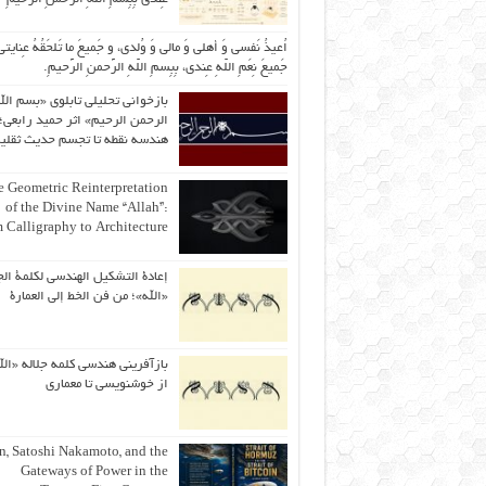
اُعیذُ نَفسی وَ أهلی وَ مالی وَ وُلدی، و جَمیعَ ما تَلحَقُهُ عِنایتی
جَمیعَ نِعَمِ اللّهِ عِندی، بِبِسمِ اللّهِ الرَّحمنِ الرَّحیمِ.
بازخوانی تحلیلی تابلوی «بسم الل
الرحمن الرحیم» اثر حمید رابعی؛ 
هندسه نقطه تا تجسم حدیث ثقلی
 Geometric Reinterpretation
of the Divine Name “Allah”:
 Calligraphy to Architecture
إعادة التشكيل الهندسي لكلمة الج
«الله»؛ من فن الخط إلى العمارة
بازآفرینی هندسی کلمه جلاله «الل
از خوشنویسی تا معماری
an, Satoshi Nakamoto, and the
Gateways of Power in the