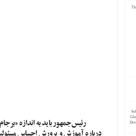
Th
Su
Glo
Dev