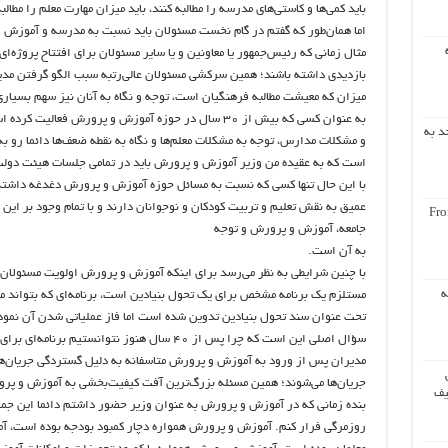
باید کمی‌ها و کاستی‌های مدرسه را مطالبه کنند، باید میزان مهارت معلم را مطال
اما همان‌طور که گفتم در گام نخست مسئولان باید نسبت به مدرسه و آموزش
مثال زمانی که رئیس‌جمهور یا معاونین و یا سایر مسئولان برای افتتاح پروژه‌
بازدیدی داشته باشند؛ همین سرکشی مسئولان عالی‌رتبه سبب الگو گرفتن مدی
میزان که معیشت مطالبه فرهنگیان است، توجه و نگاه به آنان نیز سهم بسیاری
به عنوان کسی که بیش از ۳۰ سال در حوزه آموزش و پرورش ف
د به
و مشکلات مدارس، توجه به مشکلات معلم‌ها و نگاه به نقطه ضعف‌ها دائما رو 
است که به عقیده من وزیر آموزش و پرورش باید در تمامی جلسات هیئت دولت
با این حال تنها کسی که نسبت به مسائل حوزه آموزش و پرورش دغدغه داشته
عمیق به نقش تعلیم و تربیت کودکان و نوجوانان دارند و با تمام وجود بر این 
Fro
جامعه، آموزش و پرورش و توجه
به آن است.
با چنین شرایطی به نظر می‌رسد برای اینکه آموزش و پرورش اولویت مسئولان ب
ه
مستلزم یک برنامه مشخص برای یک تحول بنیادین است، برنامه‌ای که بتواند مسئ
تحت عنوان سند تحول بنیادین تدوین شده است اما فاز عملیاتی شدن آن نمود
سؤال اصلی این است که چرا پس از ۴۰ سال هنوز نتوانستیم برنامه‌ای برای تحول عظیم طراحی کنیم؟
مدیران پس از ورود به آموزش و پرورش متاسفانه به دلیل گستردگی جریان‌های
جریان‌ها می‌شوند؛ همین مسئله بزرگ‌ترین آفت کیفیت‌بخشی به آموزش و پ
یف
بنده زمانی که در آموزش و پرورش به عنوان وزیر حضور داشتم دائما این جمله 
روزمرگی فرار کنم. آموزش و پرورش همواره دچار کمبود بودجه بوده است، 