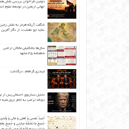
دومین فراخوان بررسی نقش هم
جهانی اربعین در توسعه علوم انس
شگفت آن‌که هرمز به نقش زمین 
نماید چو «هشت» از نگار آفرین
سال‌ها بلاتکلیفی مالکان اراضی
شاهنامه ۳۵ مشهد
لیندزی گراهام ، درگذشت
تحلیل سناریوی احتمالی پس از ت
دونالد ترامپ به خاطر ترورعلیه ا
اُعیذُ نَفسی وَ أهلی وَ مالی وَ وُلدی
جَمیعَ ما تَلحَقُهُ عِنایتی و جَمیعَ نِعَمِ 
عِندی بِبِسمِ اللّهِ الرَّحمنِ الرَّحیمِ