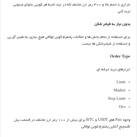
بازاری با حجم بالا و ۳۰۰ رمز ارز مختلف که در چند ثانیه هر کوینی بخوای میتونی
ترید کنی
بدون نیاز به فیلتر شکن
برای استفاده از تمام بخش ها و امکانات پلتفرم کوین لوکالی هیچ نیازی به تغییر آی پی
و استفاده از فیلترشکن ها نیست
Order Type
ابزارهای ترید حرفه ای
Limit
Market
Stop Limit
Oco
وجود Pair های USDT و BTC برای بیش از ۱۰۰ رمز ارز مختلف در قسمت پنل
اکسچنج آنلاین پلتفرم کوین لوکالی