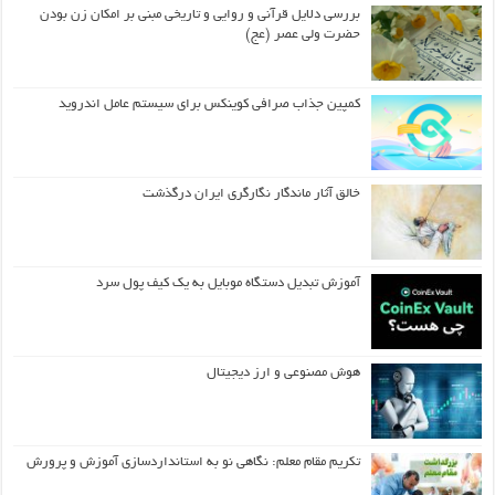
بررسی دلایل قرآنی و روایی و تاریخی مبنی بر امکان زن بودن
حضرت ولی عصر (عج)
کمپین جذاب صرافی کوینکس برای سیستم عامل اندروید
خالق آثار ماندگار نگارگری ایران درگذشت
آموزش تبدیل دستگاه موبایل به یک کیف‌ پول سرد
هوش مصنوعی و ارز دیجیتال
تکریم مقام معلم: نگاهی نو به استانداردسازی آموزش و پرورش