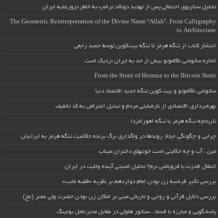
تحلیل سناریوی احتمالی پس از تهدید دونالد ترامپ به خاطر ترورعلیه ایران
The Geometric Reinterpretation of the Divine Name “Allah”: From Calligraphy
to Architecture
انتشار کتاب از تنگه هرمز تا تنگه بیت‌کوین توسط حمید رابعی
اشاره ساتوشی ناکاموتو بیش از حد به ایران نزدیک است
From the Strait of Hormuz to the Bitcoin Strait
ساتوشی ناکاموتو و بیت کوین تنگه جدید اقتصاد دنیا
بهره‌برداری اقتصادی از نارضایتی مردم و تبدیل اعتراض به کد تخفیف
تاریخچه تنگه هرمز یا تنگه اهورامزدا
چرایی و چگونگی ایجاد روندها در واگذاری برگ برنده حاکمیت تنگه هرمز به ایرانیان
مین ، آب و چه حکایتی است خونبهای دختران میناب
انتقال قدرت یا فروپاشی نرم؟ تحلیل امنیتی آینده ولایت در ایران
بررسی تأثیر فرضیه زن بودن امام دوازدهم بر نظریه «فقیه غایب»
بررسی دلایل قرآنی و روایی و تاریخی مبنی بر امکان زن بودن حضرت ولی عصر (عج)
پاسخگویی و مبارزه با فساد ، سناتور هاولی در مقابل مدیرعامل بوئینگ