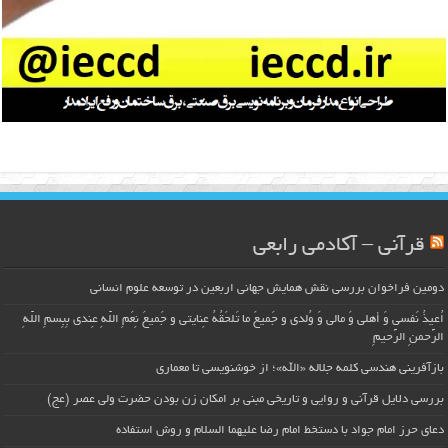
قرآنی – آکادمی رابعی
دومین فراخوان بررسی نقش همایش جهانی اربعین در توسعه علوم انسانی
اُعیذُ نَفسی وَ أهلی وَ مالی وَ وُلدی و جَمیعَ ما تَلحَقُهُ عِنایتی و جَمیعَ نِعَمِ اللّهِ عِندی بِبِسمِ اللّهِ
الرَّحمنِ الرَّحیمِ
بازآفرینی هندسی کلمه جلاله «الله»؛ از خوشنویسی تا معماری
بررسی دلایل قرآنی و روایی و تاریخی مبنی بر امکان زن بودن حضرت ولی عصر (عج)
دعای حرز امام جواد با دستخط امام رضا علیهما السلام و روش استفاده