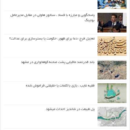
پاسخگویی و مبارزه با فساد ، سناتور هاولی در مقابل مدیرعامل
بوئینگ
تعجیل فرج: دعا برای ظهور، حکومت یا بسترسازی برای عدالت؟
باند قدرتمند مافیایی پشت صحنه کوهخواری در مشهد
فقیه غایب ، بازی با کلمات یا حقیقتی فراموش شده
پل طبیعت در شاندیز احداث میشود