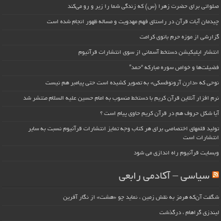
صلواتی برای حضرت زهرا (س) که زندگی شما را زیر و رو می‌کند
چیدمان آیات قرآن در راستای فهم مهدویت و مساله ظهور انجام شده است
گزارشی از موزه حرم بانوی کرامت
انتشار اپلیکیشن دستخط آسمانی از سوی انتشارات قرآنیوم
فضیلت‌ها و خواص سوره مبارکه “حمد”
نوحی که «دارِن آرونوفسکی» به تصویر کشیده است حتی پیامبر هم نیست
نرم افزار آنلاین قرآن کریم با دستخط منسوب به امام حسین علیه السلام منتشر شد
آیا شکل حروف هم در قرآن کریم حاوی پیام است ؟
تولید قلمهای اختصاصی برای هر کتاب وجه تمایز انتشارات قرآنیوم نسبت به سایر
انتشارات است
وبسایت قرآنیوم راه اندازی می شود
سیاسی – آکادمی رابعی
شگفت آن‌که هرمز به نقش زمین ، نماید چو «هشت» از نگار آفرین
لیندزی گراهام ، درگذشت