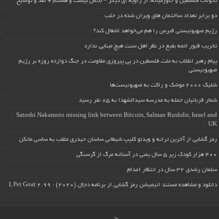
تحولات فلسطین و خاورمیانه، از زاویه ای دیگر – بخش بیست و هشتم + نقد و توضیح
دو برابر تعداد ساختمان های ویران شده در حلب
رژیم صهیونیستی قبرس را هم می‌خواهد اشغال کند؟
تخریب قبور ائمه بقیع در نظر اهل سنت هیچ مبنایی ندارد
پیام رهبر انقلاب به ملت فلسطین در پی پیروزی مقاومت در جنگ دوازده روزه بر رژیم
صهیونیستی
شلیک ۲۰۰۰ موشک و راکت به صهیونیست‌ها
شمار قربانیان حمله به مدرسه سیدالشهدا به ۸۵ نفر رسید
Satoshi Nakamoto missing link between Bitcoin, Salman Rushdie, Israel and
UK
رمز گشایی از آخرین ترانه و ویدئو کلیپ شیطانی ساسان حیدری ملقب به ساسی مانکن
۴۰۰ هزار کودک زیر ۵ سال یمنی در آستانه مرگ از گرسنگی
سلمان رشدی ۳۲ سال در انتظار اعدام
دانلود و مشاهده مستند انیمیشن رمز گشایی از برنامه دجال (۲۰۲۰) : I, Pet Goat 2.99