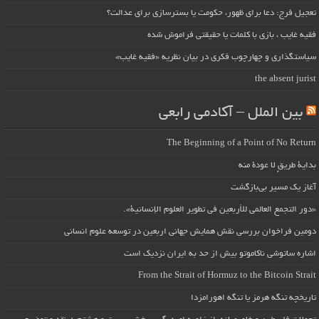
تعجیل فرج: دعا برای ظهور، حکومت یا بسترسازی برای عدالت؟
فقیه غایب ، بازی با کلمات یا حقیقتی فراموش شده
سیاستگذاری و چهارچوب فکری در بیان نظریه «فقیه غایب»
the absent jurist
بین الملل – آکادمی رابعی
The Beginning of a Point of No Return
بداية طريقٍ لا عودة منه
آغاز یک مسیر بی‌بازگشت
«دور التجمع العالمي للأربعين في تطوير العلوم الإنسانية».
دومین فراخوان بررسی نقش همایش جهانی اربعین در توسعه علوم انسانی
اشاره ساتوشی ناکاموتو بیش از حد به ایران نزدیک است
From the Strait of Hormuz to the Bitcoin Strait
تاریخچه تنگه هرمز یا تنگه اهورامزدا