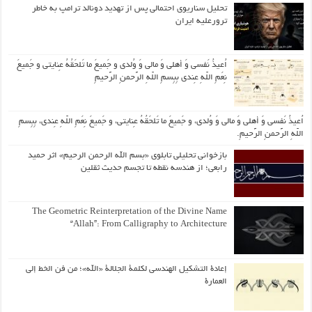
تحلیل سناریوی احتمالی پس از تهدید دونالد ترامپ به خاطر
ترورعلیه ایران
اُعیذُ نَفسی وَ أهلی وَ مالی وَ وُلدی و جَمیعَ ما تَلحَقُهُ عِنایتی و جَمیعَ
نِعَمِ اللّهِ عِندی بِبِسمِ اللّهِ الرَّحمنِ الرَّحیمِ
اُعیذُ نَفسی وَ أهلی وَ مالی وَ وُلدی، و جَمیعَ ما تَلحَقُهُ عِنایتی، و جَمیعَ نِعَمِ اللّهِ عِندی، بِبِسمِ
اللّهِ الرَّحمنِ الرَّحیمِ.
بازخوانی تحلیلی تابلوی «بسم الله الرحمن الرحیم» اثر حمید
رابعی؛ از هندسه نقطه تا تجسم حدیث ثقلین
The Geometric Reinterpretation of the Divine Name
“Allah”: From Calligraphy to Architecture
إعادة التشكيل الهندسي لكلمة الجلالة «الله»؛ من فن الخط إلى
العمارة