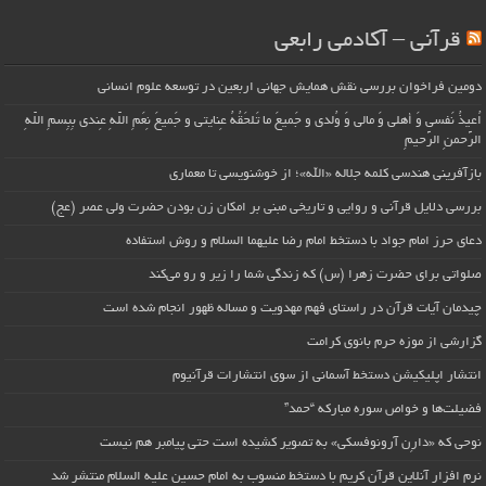
قرآنی – آکادمی رابعی
دومین فراخوان بررسی نقش همایش جهانی اربعین در توسعه علوم انسانی
اُعیذُ نَفسی وَ أهلی وَ مالی وَ وُلدی و جَمیعَ ما تَلحَقُهُ عِنایتی و جَمیعَ نِعَمِ اللّهِ عِندی بِبِسمِ اللّهِ
الرَّحمنِ الرَّحیمِ
بازآفرینی هندسی کلمه جلاله «الله»؛ از خوشنویسی تا معماری
بررسی دلایل قرآنی و روایی و تاریخی مبنی بر امکان زن بودن حضرت ولی عصر (عج)
دعای حرز امام جواد با دستخط امام رضا علیهما السلام و روش استفاده
صلواتی برای حضرت زهرا (س) که زندگی شما را زیر و رو می‌کند
چیدمان آیات قرآن در راستای فهم مهدویت و مساله ظهور انجام شده است
گزارشی از موزه حرم بانوی کرامت
انتشار اپلیکیشن دستخط آسمانی از سوی انتشارات قرآنیوم
فضیلت‌ها و خواص سوره مبارکه “حمد”
نوحی که «دارِن آرونوفسکی» به تصویر کشیده است حتی پیامبر هم نیست
نرم افزار آنلاین قرآن کریم با دستخط منسوب به امام حسین علیه السلام منتشر شد