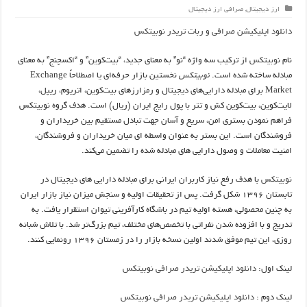
ارز دیجیتال
,
صرافی ارز دیجیتال
دانلود اپلیکیشن صرافی و ربات تریدر نوبیتکس
نام
نوبیتکس
از ترکیب سه واژه “نو” به معنای جدید، “بیت‌کوین” و “اکسچنج” به معنای
مبادله ساخته شده است.
نوبیتکس
نخستین بازار حرفه‌ای یا اصطلاحاً Exchange
Market برای مبادله دارایی‌های دیجیتال و رمزارزهای بیت‌کوین، اتریوم، ریپل،
لایت‌کوین، بیت‌کوین کش و تتر با پول رایج ایران (ریال) است. هدف گروه نوبیتکس
فراهم نمودن بستری امن، سریع و آسان جهت تبادل مستقیم بین خریداران و
فروشندگان است. این بستر به عنوان واسطه ای میان خریداران و فروشندگان،
امنیت معاملات و وصول دارایی های مبادله شده را تضمین می‌کند.
نوبیتکس
با هدف رفع نیاز کاربران ایرانی برای مبادله دارایی های دیجیتال در
تابستان ۱۳۹۶ شکل گرفت. پس از تحقیقات اولیه و سنجش میزان نیاز بازار ایران
به چنین محصولی، هسته اولیه تیم در باشگاه کارآفرینی تیوان استقرار یافت. به
تدریج و با افزوده شدن نفراتی با تخصص‌های مختلف، تیم بزرگ‌تر شد. با تلاش شبانه
روزی، این تیم موفق شدند اولین نسخه بازار را در زمستان ۱۳۹۶ رونمایی کنند.
لینک اول:
دانلود اپلیکیشن تریدر صرافی نوبیتکس
لینک دوم :
دانلود اپلیکیشن تریدر صرافی نوبیتکس