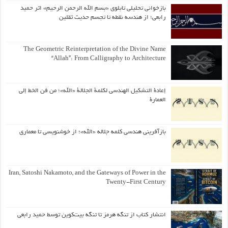
بازخوانی تحلیلی تابلوی «بسم الله الرحمن الرحیم» اثر حمید
رابعی؛ از هندسه نقطه تا تجسم حدیث ثقلین
The Geometric Reinterpretation of the Divine Name
“Allah”: From Calligraphy to Architecture
إعادة التشكيل الهندسي لكلمة الجلالة «الله»؛ من فن الخط إلى
العمارة
بازآفرینی هندسی کلمه جلاله «الله»؛ از خوشنویسی تا معماری
Iran, Satoshi Nakamoto, and the Gateways of Power in the
Twenty-First Century
انتشار کتاب از تنگه هرمز تا تنگه بیت‌کوین توسط حمید رابعی