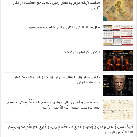
شگفت آن‌که هرمز به نقش زمین ، نماید چو «هشت» از نگار
آفرین
سال‌ها بلاتکلیفی مالکان اراضی شاهنامه ۳۵ مشهد
لیندزی گراهام ، درگذشت
تحلیل سناریوی احتمالی پس از تهدید دونالد ترامپ به خاطر
ترورعلیه ایران
اُعیذُ نَفسی وَ أهلی وَ مالی وَ وُلدی و جَمیعَ ما تَلحَقُهُ عِنایتی و جَمیعَ
نِعَمِ اللّهِ عِندی بِبِسمِ اللّهِ الرَّحمنِ الرَّحیمِ
اُعیذُ نَفسی وَ أهلی وَ مالی وَ وُلدی، و جَمیعَ ما تَلحَقُهُ عِنایتی، و جَمیعَ نِعَمِ اللّهِ عِندی، بِبِسمِ
اللّهِ الرَّحمنِ الرَّحیمِ.