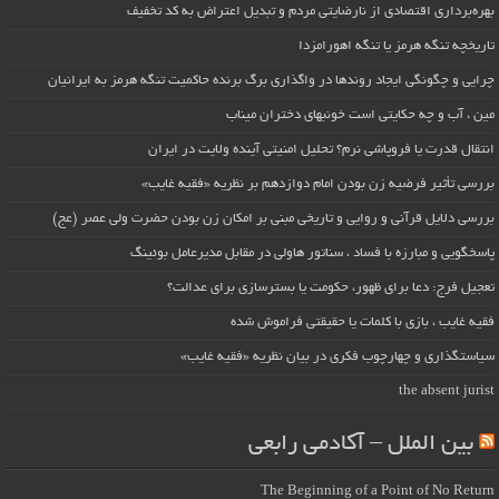
بهره‌برداری اقتصادی از نارضایتی مردم و تبدیل اعتراض به کد تخفیف
تاریخچه تنگه هرمز یا تنگه اهورامزدا
چرایی و چگونگی ایجاد روندها در واگذاری برگ برنده حاکمیت تنگه هرمز به ایرانیان
مین ، آب و چه حکایتی است خونبهای دختران میناب
انتقال قدرت یا فروپاشی نرم؟ تحلیل امنیتی آینده ولایت در ایران
بررسی تأثیر فرضیه زن بودن امام دوازدهم بر نظریه «فقیه غایب»
بررسی دلایل قرآنی و روایی و تاریخی مبنی بر امکان زن بودن حضرت ولی عصر (عج)
پاسخگویی و مبارزه با فساد ، سناتور هاولی در مقابل مدیرعامل بوئینگ
تعجیل فرج: دعا برای ظهور، حکومت یا بسترسازی برای عدالت؟
فقیه غایب ، بازی با کلمات یا حقیقتی فراموش شده
سیاستگذاری و چهارچوب فکری در بیان نظریه «فقیه غایب»
the absent jurist
بین الملل – آکادمی رابعی
The Beginning of a Point of No Return