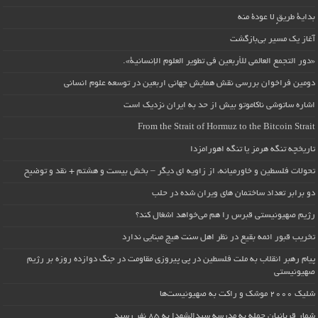
بداية طريقٍ لا عودة منه
آغاز یک مسیر بی‌بازگشت
«دور التجمع العالمي للأربعين في تطوير العلوم الإنسانية».
دومین فراخوان بررسی نقش همایش جهانی اربعین در توسعه علوم انسانی
اشاره ساتوشی ناکاموتو بیش از حد به ایران نزدیک است
From the Strait of Hormuz to the Bitcoin Strait
تاریخچه تنگه هرمز یا تنگه اهورامزدا
تحولات فلسطین و خاورمیانه، از زاویه ای دیگر – بخش بیست و هشتم + نقد و توضیح
دو برابر تعداد ساختمان های ویران شده در حلب
رژیم صهیونیستی قبرس را هم می‌خواهد اشغال کند؟
تخریب قبور ائمه بقیع در نظر اهل سنت هیچ مبنایی ندارد
پیام رهبر انقلاب به ملت فلسطین در پی پیروزی مقاومت در جنگ دوازده روزه بر رژیم
صهیونیستی
شلیک ۲۰۰۰ موشک و راکت به صهیونیست‌ها
شمار قربانیان حمله به مدرسه سیدالشهدا به ۸۵ نفر رسید