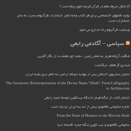
آیا شکل حروف هم در قرآن کریم حاوی پیام است ؟
تولید قلمهای اختصاصی برای هر کتاب وجه تمایز انتشارات قرآنیوم نسبت به سایر
انتشارات است
وبسایت قرآنیوم راه اندازی می شود
سیاسی – آکادمی رابعی
شگفت آن‌که هرمز به نقش زمین ، نماید چو «هشت» از نگار آفرین
لیندزی گراهام ، درگذشت
تحلیل سناریوی احتمالی پس از تهدید دونالد ترامپ به خاطر ترورعلیه ایران
The Geometric Reinterpretation of the Divine Name “Allah”: From Calligraphy
to Architecture
انتشار کتاب از تنگه هرمز تا تنگه بیت‌کوین توسط حمید رابعی
اشاره ساتوشی ناکاموتو بیش از حد به ایران نزدیک است
From the Strait of Hormuz to the Bitcoin Strait
ساتوشی ناکاموتو و بیت کوین تنگه جدید اقتصاد دنیا