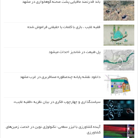
باند قدرتمند مافیایی پشت صحنه کوهخواری در مشهد
فقیه غایب ، بازی با کلمات یا حقیقتی فراموش شده
پل طبیعت در شاندیز احداث میشود
دانلود نقشه پایانه چندمنظوره مسافربری در غرب مشهد
سیاستگذاری و چهارچوب فکری در بیان نظریه «فقیه غایب»
آینده کشاورزی با لیزر سطحی: تکنولوژی نوین در خدمت زمین‌های
کشاورزی