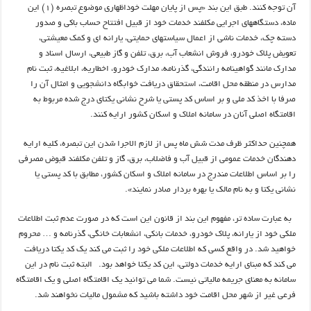
آن توجه کنند. طبق این بند «پس از پایان مهلت خوداظهاری موضوع تبصره (۱) این
ماده، دستگاههای اجرایی مکلفند خدمات خود از قبیل افتتاح حساب باکی و صدور
دسته چک، خدمات ناشی از اعمال سیاستهای حمایتی، یارانه ای و کمک معیشتی،
تعویض پلاک خودرو، فروش انشعاب آب، برق، تلفن و گاز طبیعی، ارسال اسناد و
مدارک مانند گواهینامه رانندگی، گذرنامه، مدارک خودرو، اخطاریه، ابلاغیه، ثبت نام
مدارس در منطقه محل اقامت، استحقاق دریافت خوابگاه دانشجویی و امثال آن را
صرفا با اخذ کد ملی و بر اساس کد پستی یا شرح نشانی یکتای درج شده مربوط به
اقامتگاه اصلی آنان در سامانه املاک و اسکان کشور ارایه کنند.
همچنین حداکثر ظرف مدت شش ماه پس از لازم الاجرا شدن این تبصره، کلیه ارایه
دهندگان خدمات عمومی از قبیل آب و فاضلاب، برق، گاز و تلفن مکلفند قبوض مصرفی
را بر اساس اطلاعات مندرج در سامانه املاک و اسکان کشور، مطابق با کد پستی یا
نشانی یکتا و به نام مالک یا بهره بردار صادر نمایند».
به عبارت ساده تر، مفهوم این بند از قانون این است که در صورت عدم ثبت اطلاعات
ملکی خود از یارانه، پلاک خودرو، خدمات بانکی، انشعابات خانگی، گذرنامه و … محروم
خواهید شد. در واقع کسی که اطلاعات ملکی خود را ثبت می کند یک کد یکتا دریافت
می کند که مبنای ارایه خدمات دولتی، این کد یکتا خواهد بود. البته ثبت نام در این
سامانه به معنای جریمه مالیاتی نیست. شما می توانید یک اقامتگاه اصلی و یک اقامتگاه
فرعی غیر از شهر محل اقامت خود داشته باشید که مشمول مالیات نخواهند شد.