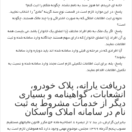
خانه ای خریدم، اما هنوز سند به نامم نشده. چگونه ملکم را ثبت کنم؟
پاسخ: در این موارد لازم است در قسمت نوع سند گزینه “عادی” را انتخاب نمایید.
نحوه ی ثبت اطلاعات املاکی که به صورت اشتراکی و یا چند مالک هستند، چگونه
است؟
پاسخ: اگر یک ملک به نام افراد مختلف (یا اعضای یک خانوار) باشد، می بایست همه
ی آن افراد (یا اعضای خانوار) که دارای سهم هستند جداگانه وارد سامانه شده و ثبت
اطلاعات نمایند.
آیا افرادی که در مرحله ی قبلی وارد سامانه شده اند باید دوباره وارد سامانه
بشوند؟
پاسخ: بله، برای ثبت اطلاعات تکمیلی لازم است مجدد وارد سامانه شده و نسبت به
تکمیل اطلاعات اقدام نمایند.
دریافت یارانه، پلاک خودرو،
انشعابات، گواهینامه و بسیاری
دیگر از خدمات مشروط به ثبت
نام در سامانه املاک واسکان
بنابراین گزارش، در بند ۷ از تبصره ۸ اصلاحیه ماده ۵۴ مکرر قانون مالیاتهای مستقیم
مصوب پنجم آذرماه ۱۳۹۹ مجلس، موضوع مهمی وجود دارد که هموطنان لازم است به