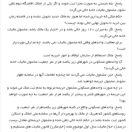
پاسخ: بله بایستی به صورت مجزا ثبت شوند و اگر یکی از املاک اقامتگاه دوم تلقی
نشود، مشمول مالیات خانه خالی می گردد.
حکم ملکی که خریداری شده اما هنوز به مالک جدید تحویل نشده و در فاصله زمان
بین خرید تا تحویل نهایی خالی بوده، چیست؟
پاسخ: اگر به میزان ۱۲۰ روز خالی باشد و در اختیار یک مالک باشد، مشمول مالیات
خانه خالی می گردد.
برای معافیت واحدهای وقفی که مشمول مالیات نمی باشند، چه مدارکی موردنیاز
است؟
پاسخ: ملاک استعلام از سازمان اوقاف و امور خیریه است.
آیا واحدهای مسکونی در شهرهای زیر یکصد هزار نفر جمعیت مشمول مالیات خانه
خالی می گردند؟
پاسخ: خیر، مشمول مالیات نمی گردند اما چنانچه اطلاعات آنها در سامانه اظهار
نشوند، مشمول جریمه خواهند شد.
در چه صورت واحدهای مسکونی مشمول جریمه مربوط به عدم ثبت ملک می شوند و
این جریمه در شهرهای کمتر و بیشتر از یکصد هزار نفر جمعیت به چه صورت خواهد
بود؟
پاسخ: واحدهای مسکونی واقع در کلیه شهرهای زیر یکصدهزار نفر جمعیت و
روستاهای کشور که هریک از مالک یا بهره‌بردار آن‌ها در سامانه ملی املاک و اسکان
کشور ثبت نشده باشد در حکم خانه‌ خالی تلقی شده و مشمول جریمه‌ای معادل بیست
درصد(۲۰%) مالیات سال اول موضوع ماده (۵۴ مکرر) قانون مالیات های مستقیم و