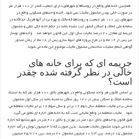
همچنین خانه های واقع در روستاها و شهرهای دارای جمعیت کمتر از ۱۰۰ هزار نفر
در صورت خالی بودن مشمول مالیات نمی شود. البته واحدهای مسکونی واقع در
شهرهای زیر ۱۰۰ نفر جمعیت و روستاها که مالک و بهره بردار آنها هریک جداگانه در
سامانه ملی املاک و اسکان کشور ثبت نشده باشد در حکم خانه خالی تلقی و مشمول
جریمه ای معادل ۲۰ درصد مالیات سال اول این قانون خواهد شد. واحدهای نوساز
نیز پس از ۱۲ ماه و در طرح پروژه های انبوه سازی پس از ۱۸ ماه از زمان صدور
گواهی اتمام عملیات ساختمانی مشمول مالیات موضوع این ماده می شوند.
جریمه ای که برای خانه های
خالی در نظر گرفته شده چقدر
است؟
بر اساس قانون هر واحد مسکونی واقع در شهرهای بالای ۱۰۰ هزار نفر که به استناد
سامانه املاک و اسکان بیش از ۱۲۰ روز ساکن نداشته باشد در سال اول مشمول
شش برابر مالیات متعلقه، سال دوم ۱۲ برابر و سال سوم ۱۸ برابر مالیات متعلقه می
شود. مالیات متعلقه در واقع مالیاتی است که به خانه های اجاره ای تعلق می گیرد.
طبق قانون واحدهای بالای ۱۵۰ متر در تهران و بالای ۲۰۰ متر در شهرستانها که اجاره
داده می شوند مشمول مالیات هستند. بدین صورت که تا ۳ میلیون تومان درآمد اجاره
مشمول ۱۵ درصد، بین ۳ تا ۱۰ میلیون مشمول ۲۰ درصد، بین ۱۰ تا ۲۵ میلیون