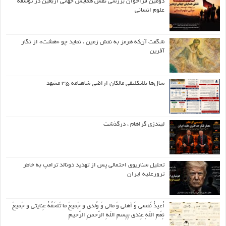
دومین فراخوان بررسی نقش همایش جهانی اربعین در توسعه
علوم انسانی
شگفت آن‌که هرمز به نقش زمین ، نماید چو «هشت» از نگار
آفرین
سال‌ها بلاتکلیفی مالکان اراضی شاهنامه ۳۵ مشهد
لیندزی گراهام ، درگذشت
تحلیل سناریوی احتمالی پس از تهدید دونالد ترامپ به خاطر
ترورعلیه ایران
اُعیذُ نَفسی وَ أهلی وَ مالی وَ وُلدی و جَمیعَ ما تَلحَقُهُ عِنایتی و جَمیعَ
نِعَمِ اللّهِ عِندی بِبِسمِ اللّهِ الرَّحمنِ الرَّحیمِ