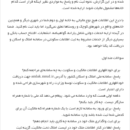
شده و در این گزارش، نحوه ثبت نام و پاسخ به مواردی نظیر اینکه قرار است کدام
خانه‌ها مشمول مالیات شوند ارایه شده است.
با درج این اطلاعات هیچ نوع مالیاتی به خانه اول و دوم شما در شهری دیگر و همچنین
خانه‌های واقع در شهرهای کوچک و روستاها تعلق نمی‌گیرد اما باید ثبت نام کنید. ضمنا
در آینده ارایه خدمات دولتی شامل یارانه، گواهینامه، انشعابات، افتتاح حساب بانکی و
بسیاری دیگر از خدمات مشروط به ثبت اطلاعات سکونتی در سامانه املاک و اسکان و
دریافت کد یکتا خواهد بود.
سوالات متداول
برای خوداظهاری اطلاعات مالکیت و سکونت به چه سامانه‌ای مراجعه کنم؟
پاسخ: سامانه ملی املاک و اسکان کشور با آدرس amlak.mrud.ir جهت دریافت
خوداظهاری اطلاعات مالکیت و سکونت توسط وزارت راه و شهرسازی طراحی شده و
دارای اعتبار است.
دفعه اولی هست که وارد سامانه می شود. پیغام می دهد کد ملی با شماره همراه
سازگار نیست. چه کار باید بکنم؟
پاسخ: برای ورود به سامانه لازم است با یک شماره همراه که مالکیت آن برای
کدملی شما ثبت شده باشد وارد سامانه شوید.
برای ثبت واگذاری ملک خود در سامانه چه کاری باید انجام دهم؟
پاسخ: لطفا در کنار اطلاعات ملک خود در لیست املاک تحت مالکیت، گزینه ثبت