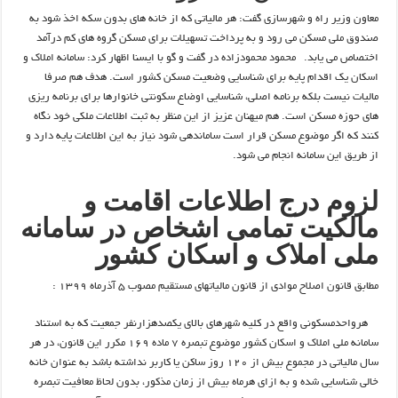
معاون وزیر راه و شهرسازی گفت: هر مالیاتی که از خانه های بدون سکه اخذ شود به
صندوق ملی مسکن می رود و به پرداخت تسهیلات برای مسکن گروه های کم درآمد
اختصاص می یابد. محمود محمودزاده در گفت و گو با ایسنا اظهار کرد: سامانه املاک و
اسکان یک اقدام پایه برای شناسایی وضعیت مسکن کشور است. هدف هم صرفا
مالیات نیست بلکه برنامه اصلی، شناسایی اوضاع سکونتی خانوارها برای برنامه ریزی
های حوزه مسکن است. هم میهنان عزیز از این منظر به ثبت اطلاعات ملکی خود نگاه
کنند که اگر موضوع مسکن قرار است ساماندهی شود نیاز به این اطلاعات پایه دارد و
از طریق این سامانه انجام می شود.
لزوم درج اطلاعات اقامت و
مالکیت تمامی اشخاص در سامانه
ملی املاک و اسکان کشور
مطابق قانون اصلاح موادی از قانون مالیاتهای مستقیم مصوب ۵ آذرماه ۱۳۹۹ :
هرواحدمسکونی واقع در کلیه شهرهای بالای یکصدهزارنفر جمعیت که به استناد
سامانه ملی املاک و اسکان کشور موضوع تبصره ۷ ماده ۱۶۹ مکرر این قانون، در هر
سال مالیاتی در مجموع بیش از ۱۲۰ روز ساکن یا کاربر نداشته باشد به عنوان خانه
خالی شناسایی شده و به ازای هرماه بیش از زمان مذکور، بدون لحاظ معافیت تبصره