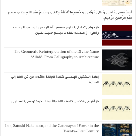
اُعیذُ نَفسی وَ أهلی وَ مالی وَ وُلدی، و جَمیعَ ما تَلحَقُهُ عِنایتی، و جَمیعَ نِعَمِ اللّهِ عِندی، بِبِسمِ
اللّهِ الرَّحمنِ الرَّحیمِ.
بازخوانی تحلیلی تابلوی «بسم الله الرحمن الرحیم» اثر حمید
رابعی؛ از هندسه نقطه تا تجسم حدیث ثقلین
The Geometric Reinterpretation of the Divine Name
“Allah”: From Calligraphy to Architecture
إعادة التشكيل الهندسي لكلمة الجلالة «الله»؛ من فن الخط إلى
العمارة
بازآفرینی هندسی کلمه جلاله «الله»؛ از خوشنویسی تا معماری
Iran, Satoshi Nakamoto, and the Gateways of Power in the
Twenty-First Century