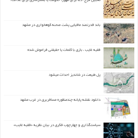
تعجیل فرج: دعا برای ظهور، حکومت یا بسترسازی برای عدالت؟
باند قدرتمند مافیایی پشت صحنه کوهخواری در مشهد
فقیه غایب ، بازی با کلمات یا حقیقتی فراموش شده
پل طبیعت در شاندیز احداث میشود
دانلود نقشه پایانه چندمنظوره مسافربری در غرب مشهد
سیاستگذاری و چهارچوب فکری در بیان نظریه «فقیه غایب»