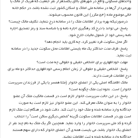
واحدهای مسکونی واقع در شهرهای بالای یکصدهزار نفر جمعیت که هریک از مالک یا
بهره‌بردار آن‌ها در سامانه ملی املاک و اسکان کشور ثبت نشده باشد، در حکم خانه
خالی موضوع ماده (۵۴ مکرر) این قانون محسوب میشوند.
درصورتیکه بهره بردار اطلاعات ملک را در سامانه درج ننماید، تکلیف مالک چیست؟
پاسخ: می تواند با درج کد رهگیری اجاره نامه و یا شناسه سند و رمز تصدیق اجاره
نامه رسمی خود از شمول مالیات خارج شود.
اگر محل سکونت فرد تغییر کرد، چه کاری باید انجام دهد؟
پاسخ: ظرف مدت حداکثر یک ماه بایستی اطلاعات محل سکونت جدید را در سامانه
ثبت نماید.
مهلت خوداظهاری برای اشخاص حقیقی و حقوقی چه مدت است؟
پاسخ: اشخاص حقیقی و حقوقی از زمان اعلام رسمی خوداظهاری حداکثر دو ماه برای
درج اطلاعات فرصت دارند.
مالک اقامتگاه اصلی یکی از اعضای خانوار (مثلا همسر یا یکی از فرزندان سرپرست
خانوار) است. نحوه ثبت ملک چگونه است؟
پاسخ: در این حالت سرپرست خانوار لازم است در قسمت مالکیت ملک آن عضو
خانوار را به عنوان مالک معرفی کند. این عضو خانوار نیز لازم است به صورت
جداگانه وارد سامانه شده و ملک خود را ثبت کند. دقت شود در هنگام ثبت ملک لازم
است وی در قسمت اطلاعات سکونت گزینه “شخص دیگری ساکن است” را انتخاب
کرده و کد ملی سرپرست خانوار را وارد نماید. همچنین اگر یک ملک به نام چند نفر از
اعضای یک خانوار باشد، می بایست همه ی آن اعضای خانوار که دارای سهم هستند
جداگانه وارد سامانه شده و ثبت اطلاعات نمایند.