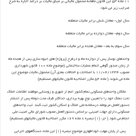
۱۱ ماده ۵۳ این قانون ماهانه مشمول مالیاتی بر مبنای مالیات بر درآمد اجاره به شرح
ضرایب زیر می شود:
سال اول- معادل شش برابر مالیات متعلقه
سال دوم- معادل دوازده برابر مالیات متعلقه
سال سوم به بعد- معادل هجده برابر مالیات متعلقه
واحدهای نوساز پس از دوازده ماه و درطرح (پروژه) های انبوه سازی پس از هجده ماه
از زمان صدور گوهی اتمام عملیات ساختمانی (موضوع ماده ۱۰۰ قانون شهرداری
مصوب ۱۱/۰۴/۱۳۳۴ با اصلاحات و الحاقات بعدی آن) مشمول مالیات موضوع این
ماده می شوند.( ماده ۵۴ مکرر اصلاحیه قانون مالیاتهای مستقیم)
مالکان واحدهای مسکونی تمام کشور اعم از شهری و روستایی موظفند اطلاعات املاک
تحت تملک خود را با تعیین نوع بهره برداری، حداکثر ظرف مدت دوماه پس از انتشار
دستورالعمل مربوطه، درسامانه ملی املاک و اسکان کشور ثبت کنند. ثبت واحدهای
مسکونی دارای جهات امنیتی، براساس دستورالعمل مصوب شورای عالی امنیت ملی
انجام می شود.( جزء (۱) تبصره ۸ ماده ۱۶۹ مکرر اصلاحیه قانون مالیاتهای مستقیم)
پس از پایان مهلت خوداظهاری موضوع تبصره (۱) این ماده، دستگاههای اجرایی