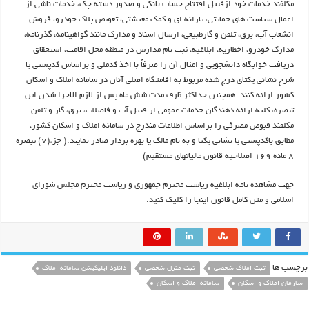
مکلفند خدمات خود ازقبیل افتتاح حساب بانکی و صدور دسته چک، خدمات ناشی از
اعمال سیاست های حمایتی، یارانه ای و کمک معیشتی، تعویض پلاک خودرو، فروش
انشعاب آب، برق، تلفن و گازطبیعی، ارسال اسناد و مدارک مانند گواهینامه، گذرنامه،
مدارک خودرو، اخطاریه، ابلاغیه، ثبت نام مدارس در منطقه محل اقامت، استحقاق
دریافت خوابگاه دانشجویی و امثال آن را صرفاً با اخذ کدملی و براساس کدپستی یا
شرح نشانی یکتای درج شده مربوط به اقامتگاه اصلی آنان در سامانه املاک و اسکان
کشور ارائه کنند. همچنین حداکثر ظرف مدت شش ماه پس از لازم الاجرا شدن این
تبصره، کلیه ارائه دهندگان خدمات عمومی از قبیل آب و فاضلاب، برق، گاز و تلفن
مکلفند قبوض مصرفی را براساس اطلاعات مندرج در سامانه املاک و اسکان کشور،
مطابق باکدپستی یا نشانی یکتا و به نام مالک یا بهره بردار صادر نمایند.( جزء(۷) تبصره
۸ ماده ۱۶۹ اصلاحیه قانون مالیاتهای مستقیم)
جهت مشاهده نامه ابلاغیه ریاست محترم جمهوری و ریاست محترم مجلس شورای
اسلامی و متن کامل قانون اینجا را کلیک کنید.
برچسب ها
ثبت املاک شخصی
ثبت منزل شخصی
دانلود اپلیکیشن سامانه املاک
سازمان املاک و اسکان
سامانه املاک و اسکان