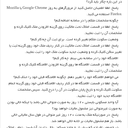
در این باره چکار باید کرد؟
پاسخ: لطفا اطمینان حاصل کنید از مرورگرهای به روز Google Chrome یا Mozilla
Firefox استفاده می کنید.
چگونه مشخصات ملکم را در سامانه اضافه کنم؟
پاسخ: لطفا در قسمت املاک تحت مالکیت روی گزینه افزودن ملک کلیک کرده و
مشخصات آن را ثبت نمایید.
وضعیت سکونت ملکم تغییر کرده است. برای ثبت آن چه کار کنم؟
پاسخ: لطفا در قسمت املاک تحت مالکیت در کنار ردیف ملک خود روی گزینه ثبت یا
تغییر ساکن کلیک کرده و وضعیت جدید سکونت ملک خود را ثبت نمایید.
اقامتگاه خود را در سامانه نمی بینم. چه کار کنم؟
پاسخ: لطفا در قسمت اقامتگاه ها روی گزینه افزودن اقامتگاه کلیک کرده و
مشخصات آن را ثبت نمایید.
می خواهم اقامتگاه خود را تغییر دهم. چگونه اقامتگاه قبلی خود را حذف کنم؟
پاسخ: لطفا در قسمت اقامتگاه ها در کنار ردیف اقامتگاه قبلی خود روی گزینه اتمام
سکونت کلیک کرده و تاریخ پایان سکونت در آن را درج کنید. سپس مشخصات
اقامتگاه جدید خود را ثبت نمایید.
آیا واحد مسکونی بایستی ۱۲۰ روز به صورت متوالی خالی باشد یا اینکه خالی بودن
به صورت غیرمتوالی نیز مشمول مالیات خواهد بود؟
پاسخ: در صورتیکه ملک به مدت ۱۲۰ روز غیر متوالی در طول سال مالیاتی خالی
باشد، باز هم مشمول مالیات بر خانه خالی خواهد شد.
در خصوص افرادی که بیش از ۵ واحد مسکونی خالی دارند، آیا بایستی تمامی املاک