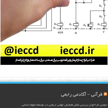
قرآنی – آکادمی رابعی
دومین فراخوان بررسی نقش همایش جهانی اربعین در توسعه علوم انسانی