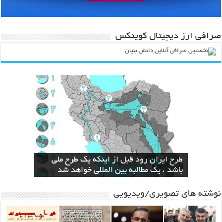
صرافی ارز دیجیتال کوینکس
انقلاب در صنعت و کشاورزی با ارائه لیزر
طرح ایران رود قبل از اینکه یک طرح ملی
سال‌ها بلاتکلیفی مالکان اراضی شاهنامه ۳۵
باند قدرتمند مافیایی پشت صحنه کوهخواری
الزام دولت به ساخت نیروگاه اختصاصی برای
مشهد
سطحی
در مشهد
استخراج بیت کوین
باشد ، یک مطالبه بین المللی خواهد شد
نوشته های تصویری/ویدیویی