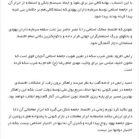
با این انتساب ، بهانه کافی نیز برای نفوذ و ایجاد سیستم بانکی و استفاده از ابزار آن
در جامعه اسلامی توسط سرمایه داران یهودی که تسلط کافی هم بر حاکمان بنی امیه
پیدا کرده بودند پیدا شود.
نفوذی که اقتصاد ممالک اسلامی را تا عصر حاضر نیز تحت سلطه سرمایه داران یهودی
و بانکهای بزرگ استعمارگران جهانی قرار داده و با کوچکترین تکانی تمام اقتصاد
مسلمانان دچار آشفتگی شود.
رابعی افزود نقش ضرب سکه در تغییر هویت جامعه اسلامی آنچنان قوی است که
مامون خلیف عباسی نیز برای ولایت عهدی امام رضا (ع) اقدام به ضرب سکه کرده
است.
حمید رابعی در ادامه گفت به نظر میرسد راهکار برون رفت از مشکلات اقتصادی
جامعه در عصر کنونی نه تنها حذف سریع پول ملی توسط دولت است بلکه این راهکار
بهترین مسیر برای پایه ریزی اقتصاد نوین اسلامی در آغاز گام دوم انقلاب خواهد بود.
وی تاکید کرد تورم زمانی در اقتصاد جامعه شکل می گیرد که ابزار معاملاتی آن ذاتا
دارای ارزش نباشد متاسفانه ابزار معاملات در بازار کنونی با پشتوانه های دروغین از
سوی جامعه یهود رواج پیدا کرده و کنترل آن نه تنها در اختیار اشخاص نیست بلکه در
اختیار دولتها نیز نیست