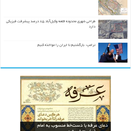
طراحی شهری محدوده قلعه وکیل‌آباد ۸۵ درصد پیشرفت فیزیکی
دارد
ترامپ: بازگشتیم تا ایران را مواخذه کنیم
کسب مقام دوم بخش هنرهای مفهومی در
نسخه های بازآفرینی قرآن منسوب به ائمه
The Geometric Reinterpretation of the
دعای عرفه با دست‌خط منسوب به امام
اطهار در کتابخانه دیجیتال آستان قدس
نخستین جشنواره معلمان هنرمند کشور
کسب عنوان دوم جشنواره معلمان هنرمند
Divine Name “Allah”: From Calligraphy