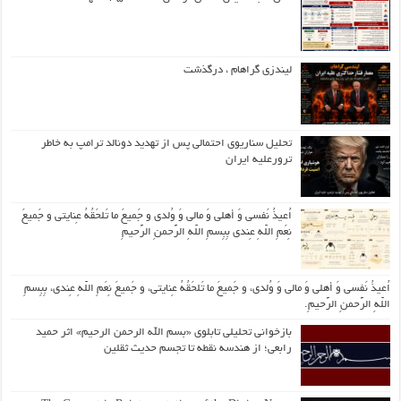
لیندزی گراهام ، درگذشت
تحلیل سناریوی احتمالی پس از تهدید دونالد ترامپ به خاطر
ترورعلیه ایران
اُعیذُ نَفسی وَ أهلی وَ مالی وَ وُلدی و جَمیعَ ما تَلحَقُهُ عِنایتی و جَمیعَ
نِعَمِ اللّهِ عِندی بِبِسمِ اللّهِ الرَّحمنِ الرَّحیمِ
اُعیذُ نَفسی وَ أهلی وَ مالی وَ وُلدی، و جَمیعَ ما تَلحَقُهُ عِنایتی، و جَمیعَ نِعَمِ اللّهِ عِندی، بِبِسمِ
اللّهِ الرَّحمنِ الرَّحیمِ.
بازخوانی تحلیلی تابلوی «بسم الله الرحمن الرحیم» اثر حمید
رابعی؛ از هندسه نقطه تا تجسم حدیث ثقلین