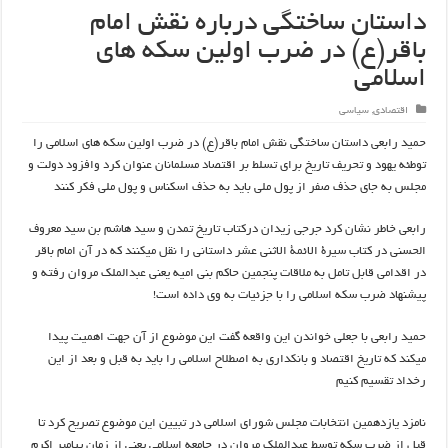
داستان ساختگی درباره نقش امام
باقر(ع) در ضرب اولین سکه های
اسلامی
اقتصادی
,
سیاسی
حمید رابعی داستان ساختگی نقش امام باقر(ع) در ضرب اولین سکه های اسلامی را
توطئه یهود و تحریف تاریخ برای تسلط بر اقتصاد مسلمانان عنوان کرد وافزود دولت و
مجلس به جای حذف صفر از پول ملی باید به حذف اسکناس و پول ملی فکر کنند
رابعی خاطر نشان کرد جرجی زیدان درکتاب تاریخ تمدن و سید هاشم بن سید معروف
الحسنی در کتاب سیرة الائمة الاثنی عشر داستانی را نقل میکنند که در آن امام باقر
در اقدامی قابل تامل به ملاقات پنجمین حاکم بنی امیه یعنی عبدالملک مروان رفته و
پیشنهاد ضرب سکه اسلامی را با جزئیات به وی داده است!
حمید رابعی با جعلی خواندن این واقعه گفت این موضوع از آن جهت اهمیت پیدا
میکند که تاریخ اقتصاد و بانکداری به اصطلاح اسلامی را باید به قبل و بعد از این
رخداد تقسیم کنیم
نامزد یازدهمین انتخابات مجلس شورای اسلامی در تبیین این موضوع تصریح کرد تا
قبل از ضرب سکه توسط عبدالملک مروان در جامعه اسلامی یعنی از زمان پیامبر اکرم