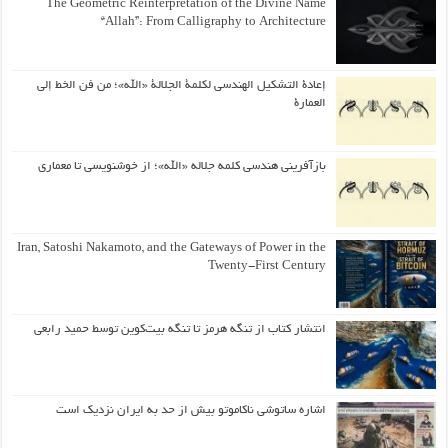
The Geometric Reinterpretation of the Divine Name
“Allah”: From Calligraphy to Architecture
إعادة التشكيل الهندسي لكلمة الجلالة «الله»؛ من فن الخط إلى
العمارة
بازآفرینی هندسی کلمه جلاله «الله»؛ از خوشنویسی تا معماری
Iran, Satoshi Nakamoto, and the Gateways of Power in the
Twenty-First Century
انتشار کتاب از تنگه هرمز تا تنگه بیت‌کوین توسط حمید رابعی
اشاره ساتوشی ناکاموتو بیش از حد به ایران نزدیک است