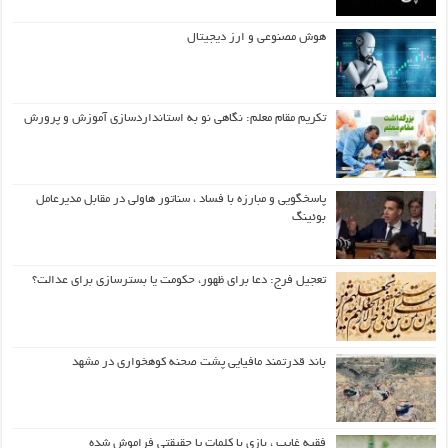
هوش مصنوعی و ارز دیجیتال
تکریم مقام معلم: نگاهی نو به استانداردسازی آموزش و پرورش
پاسخگویی و مبارزه با فساد ، سناتور هاولی در مقابل مدیرعامل
بوئینگ
تعجیل فرج: دعا برای ظهور، حکومت یا بسترسازی برای عدالت؟
باند قدرتمند مافیایی پشت صحنه کوهخواری در مشهد
فقیه غایب ، بازی با کلمات یا حقیقتی فراموش شده