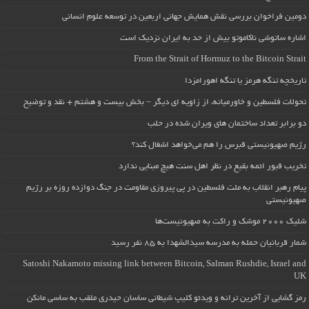
دومین فراخوان بررسی نقش همایش جهانی اربعین در توسعه علوم انسانی
اشاره ساتوشی ناکاموتو بیش از حد به ایران نزدیک است
From the Strait of Hormuz to the Bitcoin Strait
تاریخچه تنگه هرمز یا تنگه اهورامزدا
تحولات فلسطین و خاورمیانه، از زاویه ای دیگر – بخش بیست و هشتم + نقد و توضیح
دو برابر تعداد ساختمان های ویران شده در حلب
رژیم صهیونیستی قبرس را هم می‌خواهد اشغال کند؟
تخریب قبور ائمه بقیع در نظر اهل سنت هیچ مبنایی ندارد
پیام رهبر انقلاب به ملت فلسطین در پی پیروزی مقاومت در جنگ دوازده روزه بر رژیم
صهیونیستی
شلیک ۲۰۰۰ موشک و راکت به صهیونیست‌ها
شمار قربانیان حمله به مدرسه سیدالشهدا به ۸۵ نفر رسید
Satoshi Nakamoto missing link between Bitcoin, Salman Rushdie, Israel and
UK
رمز گشایی از آخرین ترانه و ویدئو کلیپ شیطانی ساسان حیدری ملقب به ساسی مانکن