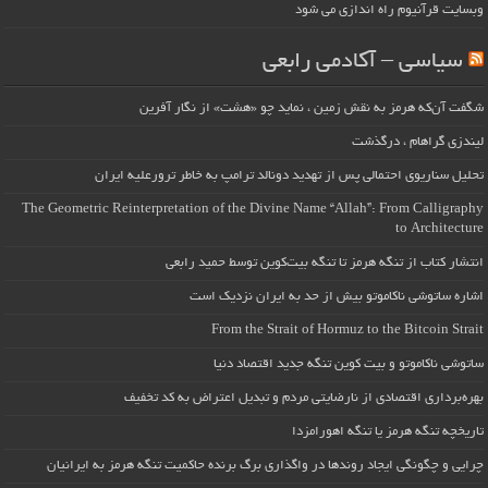
وبسایت قرآنیوم راه اندازی می شود
سیاسی – آکادمی رابعی
شگفت آن‌که هرمز به نقش زمین ، نماید چو «هشت» از نگار آفرین
لیندزی گراهام ، درگذشت
تحلیل سناریوی احتمالی پس از تهدید دونالد ترامپ به خاطر ترورعلیه ایران
The Geometric Reinterpretation of the Divine Name “Allah”: From Calligraphy
to Architecture
انتشار کتاب از تنگه هرمز تا تنگه بیت‌کوین توسط حمید رابعی
اشاره ساتوشی ناکاموتو بیش از حد به ایران نزدیک است
From the Strait of Hormuz to the Bitcoin Strait
ساتوشی ناکاموتو و بیت کوین تنگه جدید اقتصاد دنیا
بهره‌برداری اقتصادی از نارضایتی مردم و تبدیل اعتراض به کد تخفیف
تاریخچه تنگه هرمز یا تنگه اهورامزدا
چرایی و چگونگی ایجاد روندها در واگذاری برگ برنده حاکمیت تنگه هرمز به ایرانیان