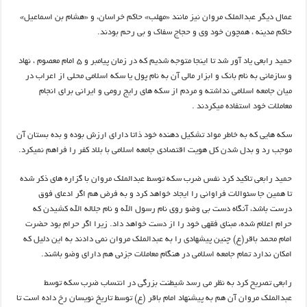
عمال دیگر عبدالملک مروان نیز مانند «مهلب» حاكم خراسان، و «هشام بن اسماعيل»
حاكم مدينه ، همچون خود وى و حجاج سفاك و بي رحم بودند.
حمید رابعی یاد آور شد تا اینجا متوجه شدیم که در زمان پیامبر و ۵ امام معصوم ، نهاد
و سازمانی به نام بانک و ابزار مالی آن به نام پول یا سکه اسلامی محلی از اعراب در
میان جامعه اسلامی نداشته و مردم از سکه های رایج رومی و ایرانی برای انجام
معاملات خود استفاده میکردند .
سکه هایی که به خاطر مواد تشکیل دهنده خود ذاتا دارای ارزش بوده و بده بستان آن
موجب رد و بدل شدن کل هویت اقتصادی جامعه اسلامی با بلاد کفر را فراهم نمیکرد.
حمید رابعی تاکید کرد نفس ضرب سکه توسط عبدالملک مروان با گزاره های ذکر شده
تا همین جا سئوالات فراوانی را ایجاد خواهد کرد و به فرض هم اگر ادعای فوق
درست باشد، آنگاه دست بی وضو روی نام رسول الله و نام جلاله الله کشیدن که
حرام اعلام شده، مبنای فقهی خود را از دست خواهد داد. زیرا اگر حرام بود حضرت
امام محمد باقر(ع) چنین پیشهادی را به عبدالملک مروان نمی دادند به این دلیل که
امکان ندارد تمام جامعه اسلامی در هنگام معاملات جزئی هم دارای وضو باشند.
رابعی تصریح کرد به نظر می رسد شیطنت بزرگی در انتساب ضرب سکه توسط
عبدالملک مروان آن هم به پیشنهاد امام باقر (ع) توسط تاریخ نویسان رخ داده است تا