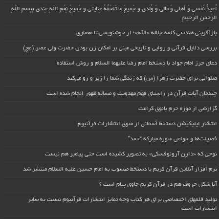
اُعیذُ نَفسی وَ أهلی وَ مالی وَ وُلدی و جَمیعَ ما تَلحَقُهُ عِنایتی و جَمیعَ نِعَمِ اللّهِ عِندی بِبِسمِ اللّهِ
الرَّحمنِ الرَّحیمِ
بازآفرینی هندسی کلمه جلاله «الله»؛ از خوشنویسی تا معماری
بررسی دلایل قرآنی و روایی و تاریخی مبنی بر امکان زن بودن حضرت ولی عصر (عج)
دعای حرز امام جواد با دستخط امام رضا علیهما السلام و روش استفاده
صلواتی برای حضرت زهرا (س) که زندگی شما را زیر و رو می‌کند
چیدمان آیات قرآن در راستای فهم مهدویت و مساله ظهور انجام شده است
گزارشی از موزه حرم بانوی کرامت
انتشار اپلیکیشن دستخط آسمانی از سوی انتشارات قرآنیوم
فضیلت‌ها و خواص سوره مبارکه “حمد”
نوحی که «دارِن آرونوفسکی» به تصویر کشیده است حتی پیامبر هم نیست
نرم افزار آنلاین قرآن کریم با دستخط منسوب به امام حسین علیه السلام منتشر شد
آیا شکل حروف هم در قرآن کریم حاوی پیام است ؟
تولید قلمهای اختصاصی برای هر کتاب وجه تمایز انتشارات قرآنیوم نسبت به سایر
انتشارات است