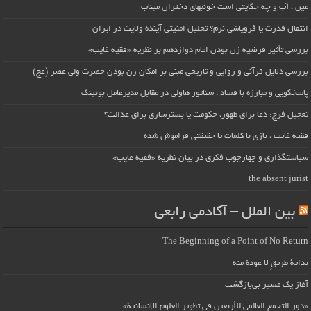
مین ، آب و چه حکایتی است خونبهای دختران میناب
انتقال قدرت یا فروپاشی نرم؟ تحلیل امنیتی آینده ولایت در ایران
بررسی تأثیر فرضیه زن بودن امام دوازدهم بر نظریه «فقیه غایب»
بررسی دلایل قرآنی و روایی و تاریخی مبنی بر امکان زن بودن حضرت ولی عصر (عج)
پاسخگویی و مبارزه با فساد ، سناتور هاولی در مقابل مدیرعامل بوئینگ
تعجیل فرج: دعا برای ظهور، حکومت یا بسترسازی برای عدالت؟
فقیه غایب ، بازی با کلمات یا حقیقتی فراموش شده
سیاستگذاری و چهارچوب فکری در بیان نظریه «فقیه غایب»
the absent jurist
بین الملل – آکادمی رابعی
The Beginning of a Point of No Return
بداية طريقٍ لا عودة منه
آغاز یک مسیر بی‌بازگشت
«دور التجمع العالمي للأربعين في تطوير العلوم الإنسانية».