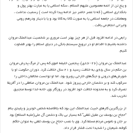
و پنج تن از ائمه معصومین علیهم السلام ، سکه اسلامی یا به عبارت بهتر پول و
بانکداری اسلامی ( که تا عصر حاضر نیز ادامه پیدا کرده است ) رسمیت نداشت ،
ومعاملات در جامعه اسلامی یا به صورت کالا به کالا بود و یا با دینار ودرهم رومی
وایرانی انجام می یافت .
رابعی در ادامه افزود قبل از هر چیز بهتر است مروری بر شخصیت عبدالملک مروان
داشته باشیم تا اقدام او در ترویج سیستم بانکی در دنیای اسلام را بهتر قضاوت
کنیم.
عبدالملک بن مروان (۲۶–۸۶ق)، پنجمین خلیفه اموی که پس از مرگ پدرش مروان
بن حکم در سال ۶۵ق به خلافت رسید و ۲۱ سال خلافت کرد. دوران حکومت او با
شورش‌های درونی و جنگ‌های خارجی روبرو بود، اما او توانست مخالفان داخلی را
سرکوب کند و بر دشمنان خارجی پیروز شود. عبدالملک بن مروان، مناطقی را در آفریقا
تصرف کرد و به محدوده خلافت خود افزود در روزگار وی، خانه خدا توسط منجنیق
تخریب شد.
از بزرگترین کارهای خبیث عبدالملک این بود که بلافاصله شخص خونریز و پلیدی بنام
“حجاج بن یوسف بن عقیل ثقفی” که بسیار بی باک و دشمن آل علی(علیه السلام) بود
بر جان و ناموس مردم مسلط کرد. وی با نصب حجاج بن یوسف ثقفی به عنوان حاکم
کوفه، شیعیان را شدیدا تحت فشار قرار داد.