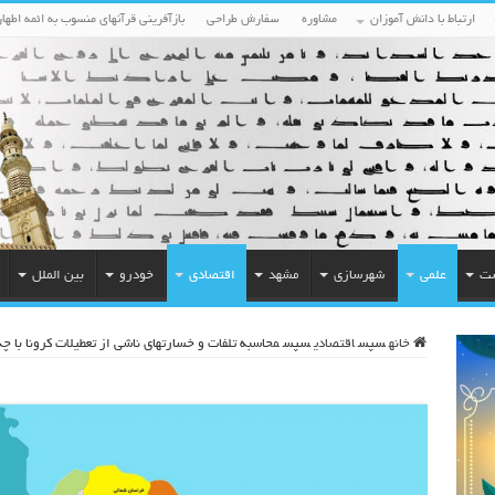
ارتباط با دانش آموزان
مشاوره
سفارش طراحی
بازآفرینی قرآنهای منسوب به ائمه اطهار
ست
علمی
شهرسازی
مشهد
اقتصادی
خودرو
بین الملل
خانه
سپس
اقتصادی
سپس
محاسبه تلفات و خسارتهای ناشی از تعطیلات کرونا با چ