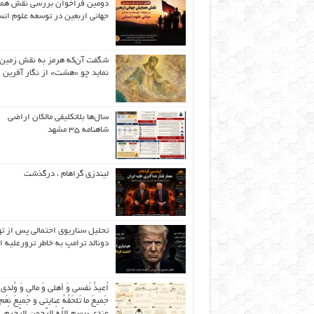
دومین فراخوان بررسی نقش هم
جهانی اربعین در توسعه علوم انس
شگفت آن‌که هرمز به نقش زمین 
نماید چو «هشت» از نگار آفرین
سال‌ها بلاتکلیفی مالکان اراضی
شاهنامه ۳۵ مشهد
لیندزی گراهام ، درگذشت
تحلیل سناریوی احتمالی پس از ت
دونالد ترامپ به خاطر ترورعلیه ا
اُعیذُ نَفسی وَ أهلی وَ مالی وَ وُلدی
جَمیعَ ما تَلحَقُهُ عِنایتی و جَمیعَ نِعَمِ 
عِندی بِبِسمِ اللّهِ الرَّحمنِ الرَّحیمِ