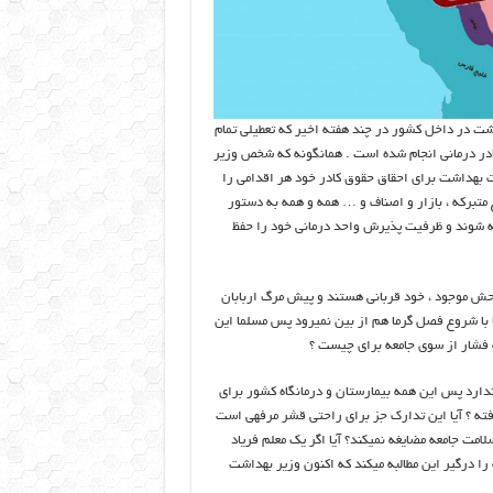
ت در داخل کشور در چند هفته اخیر که تعطیلی تمام
در درمانی انجام شده است . همانگونه که شخص وزیر
ت بهداشت برای احقاق حقوق کادر خود هر اقدامی را
متبرکه ، بازار و اصناف و … همه و همه به دستور
 شوند و ظرفیت پذیرش واحد درمانی خود را حفظ
حش موجود ، خود قربانی هستند و پیش مرگ اربابان
با شروع فصل گرما هم از بین نمیرود پس مسلما این
مه فشار از سوی جامعه برای چیست ؟
 در یک بازه یک ماهه ندارد پس این همه بیمارستان و درمانگاه کشور برای
فته ؟ آیا این تدارک جز برای راحتی قشر مرفهی است
امت جامعه مضایغه نمیکند؟ آیا اگر یک معلم فریاد
رورش کل جامعه را درگیر این مطالبه میکند که اکنون وزیر بهداشت