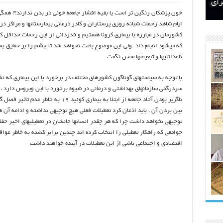
اتکلیفی مالکان اراضی شاهنامه ۳۵
ری
رای
خون پزشکان رنگین تر است یا بقیه اقشار جامعه خونی در بدن ندارند؟! همگی
ایام شاهد زحمات شبانه روزی پرستاران و کادر درمانی بیمارستانها و مراکز در
کشورمان در مبارزه با بیماری کرونا هستیم و قدردانی از این زحمات حداقل 
که میشود انجام داد. ولی این موضوع باعث نخواهد شد تا چشم را بر حقایق بس
ناعدالتیها و تبعیضها سخن نگفت.
با توجه به سیاستهای گوناگون کشورهای مختلف در برخورد با این بیماری که نش
سردرگمی سازمانهای بهداشتی و درمانی در شیوه برخورد با این ویروس دارد ،
ناگزیر بودن آحاد جامعه از ابتلا به بیماری کوئید ۱۹ به خاطر عدم
بین بردن آن ، باید اذعان کرد تعطیلات فعلی هیچ توجیهی نداشته و ادامه آن 
توجیهی نخواهد داشت چرا که هر چقدر انسانها جانشان در تعطیلیهای اخیر حفظ
جوامعی که راهکار تعطیلی را انتخاب کرده اند چندین برابر کشته به خاطر عوا
اقتصادی و اجتماعی ناشی از این تعطیلات در آینده خواهند داشت