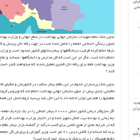
ایش
انی
،
بدون شک تمام تمهیدات سازمان جهانی بهداشت در سطح جهانی و وزارت بهداش
شئون زندگی اجتماعی جامعه را شامل شده است در جهت رفاه حال پرسنل و کا
بارها اعلام کرده ظرفیت درمانگاهها و بیمارستانهای کشور محدود است و وزار
انجام داده است. مگر جز این است که کل مدارس و دانشگاهها ، مساجد و بقاع 
وزیر بهداشت فقط برای رفاه حال قشری تعطیل شدند که میخواهند کمتر خسته
کنند ؟
بدون شک پرستاران خدوم در این نظام بیمار سلامت در کشورمان و مافیای فا
مافیایی چندی پیش از سوی سازمان جهانی بهداشت اعلام شد که ویروس کرونا 
تعطیلیها را هم نمی توان ادامه داد با این حال باید پرسید لزوم تحمل این ه
هدید
یران
اگر سازوکار درمان کشور تحمل ۲۰۰۰۰ بیمار اضافی را
چه زمانی با بودجه بیت المال تجهیز شده و در اختیار وزارت بهداشت قرار گر
که در شرایط عادی از هیچ تلاشی برای کسب درآمد از آشفته بازار بیمار نظام سل
 و
بزند که استاندارد کلاس درس ۲۰ نفر است وزیر آموزش و پ
اللّهِ
دقیقا همینکار را برای پزشک و پرستار خود کرده است؟