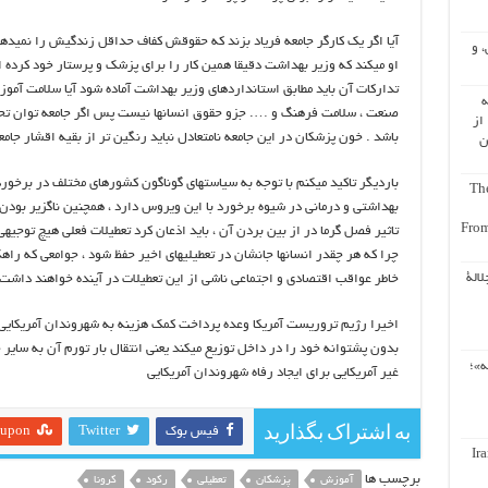
آیا اگر یک کارگر جامعه فریاد بزند که حقوقش کفاف حداقل زندگیش را نمیدهد
، و
او میکند که وزیر بهداشت دقیقا همین کار را برای پزشک و پرستار خود کرد
تدارکات آن باید مطابق استانداردهای وزیر بهداشت آماده شود آیا سلامت آموز
ه
صنعت ، سلامت فرهنگ و …. جزو حقوق انسانها نیست پس اگر جامعه توان تحمل
از
باشد . خون پزشکان در این جامعه نامتعادل نباید رنگین تر از بقیه اقشار جام
ن
باردیگر تاکید میکنم با توجه به سیاستهای گوناگون کشورهای مختلف در برخورد
The
From
تاثیر فصل گرما در از بین بردن آن ، باید اذعان کرد تعطیلات فعلی هیچ توج
چرا که هر چقدر انسانها جانشان در تعطیلیهای اخیر حفظ شود ، جوامعی که راهک
لالة
خاطر عواقب اقتصادی و اجتماعی ناشی از این تعطیلات در آینده خواهند داشت
اخیرا رژیم تروریست آمریکا وعده پرداخت کمک هزینه به شهروندان آمریکایی 
بدون پشتوانه خود را در داخل توزیع میکند یعنی انتقال بار تورم آن به سایر
ه»؛
غیر آمریکایی برای ایجاد رفاه شهروندان آمریکایی
به اشتراک بگذارید
فیس بوک
Twitter
eupon
Ir
برچسب ها
آموزش
پزشکان
تعطیلی
رکود
کرونا