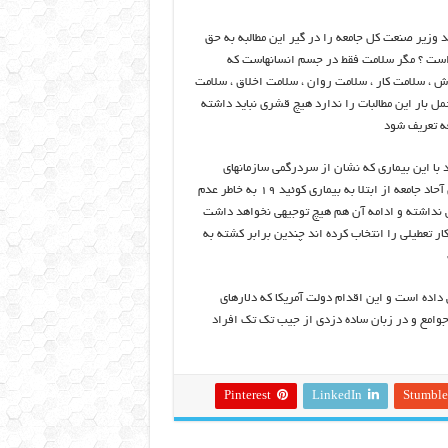
 وزیر صنعت کل جامعه را در گیر این مطالبه به حق
ه است ؟ مگر سلامت فقط در جسم انسانهاست که
ش ، سلامت کار ، سلامت روان ، سلامت اخلاق ، سلامت
 بار این مطالبات را ندارد هیچ قشری نباید داشته
عه تعریف شود
 با این بیماری که نشان از سردرگمی سازمانهای
بهداشتی و درمانی در شیوه برخورد با این ویروس دارد ، همچنین ناگزیر بودن آحاد جامعه از ابتلا به بیماری کوئید ۱۹ به خاطر عدم
یهی نداشته و ادامه آن هم هیچ توجیهی نخواهد داشت
ار تعطیلی را انتخاب کرده اند چندین برابر کشته به
داده است و این اقدام دولت آمریکا که دلارهای
 جوامع و در زبان ساده دزدی از جیب تک تک افراد
Pinterest
LinkedIn
Stumbl