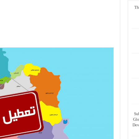
Th
Su
Glo
Dev