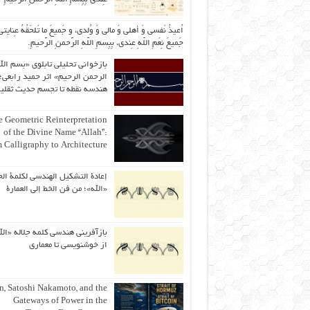
اُعیذُ نَفسی وَ أهلی وَ مالی وَ وُلدی، و جَمیعَ ما تَلحَقُهُ عِنایتی
جَمیعَ نِعَمِ اللّهِ عِندی، بِبِسمِ اللّهِ الرَّحمنِ الرَّحیمِ.
بازخوانی تحلیلی تابلوی «بسم الل
الرحمن الرحیم» اثر حمید رابعی؛ 
هندسه نقطه تا تجسم حدیث ثقلی
 Geometric Reinterpretation
of the Divine Name “Allah”:
 Calligraphy to Architecture
إعادة التشكيل الهندسي لكلمة الج
«الله»؛ من فن الخط إلى العمارة
بازآفرینی هندسی کلمه جلاله «الل
از خوشنویسی تا معماری
an, Satoshi Nakamoto, and the
Gateways of Power in the