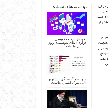
نوشته های مشابه
 در این
مانی
کاری است
ته و از
ان از
آموزش برنامه نویسی
قرارداد های هوشمند ترون
 همچنین
با زبان Solidity
 تاثیر فصل گرما در از
هم هیچ
 شود ،
قب
هنوز هم گرسنگی بیشترین
دلیل مرگ انسان هاست