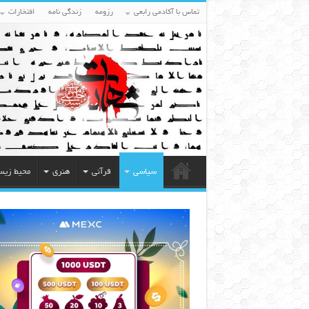
تماس با آکادمی رابعی
رزومه
زندگی نامه
افتخارات
سیاسی
قرآنی
هنری
محیط زی