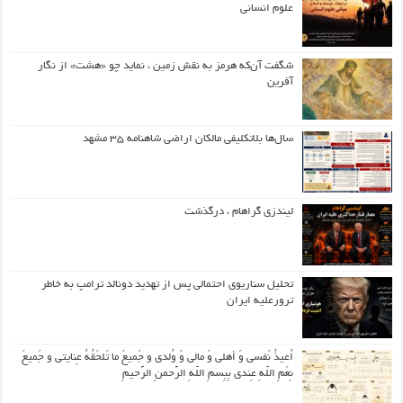
علوم انسانی
شگفت آن‌که هرمز به نقش زمین ، نماید چو «هشت» از نگار
آفرین
سال‌ها بلاتکلیفی مالکان اراضی شاهنامه ۳۵ مشهد
لیندزی گراهام ، درگذشت
تحلیل سناریوی احتمالی پس از تهدید دونالد ترامپ به خاطر
ترورعلیه ایران
اُعیذُ نَفسی وَ أهلی وَ مالی وَ وُلدی و جَمیعَ ما تَلحَقُهُ عِنایتی و جَمیعَ
نِعَمِ اللّهِ عِندی بِبِسمِ اللّهِ الرَّحمنِ الرَّحیمِ