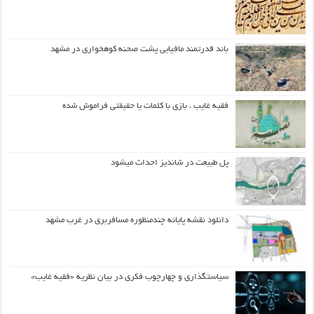
باند قدرتمند مافیایی پشت صحنه کوهخواری در مشهد
فقیه غایب ، بازی با کلمات یا حقیقتی فراموش شده
پل طبیعت در شاندیز احداث میشود
دانلود نقشه پایانه چندمنظوره مسافربری در غرب مشهد
سیاستگذاری و چهارچوب فکری در بیان نظریه «فقیه غایب»