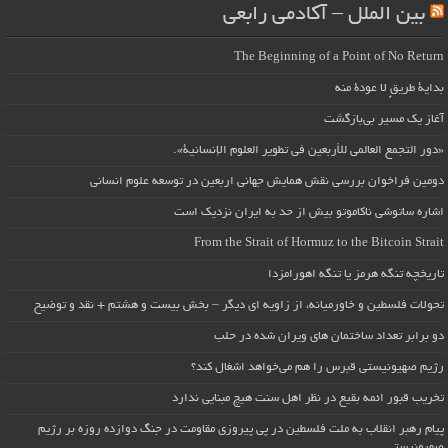
بین الملل – آکادمی رابعی
The Beginning of a Point of No Return
بداية طريقٍ لا عودة منه
آغاز یک مسیر بی‌بازگشت
«دور التجمع العالمي للأربعين في تطوير العلوم الإنسانية».
دومین فراخوان بررسی نقش همایش جهانی اربعین در توسعه علوم انسانی
اشاره ساتوشی ناکاموتو بیش از حد به ایران نزدیک است
From the Strait of Hormuz to the Bitcoin Strait
تاریخچه تنگه هرمز یا تنگه اهورامزدا
تحولات فلسطین و خاورمیانه، از زاویه ای دیگر – بخش بیست و هشتم + نقد و توضیح
دو برابر تعداد ساختمان های ویران شده در حلب
رژیم صهیونیستی قبرس را هم می‌خواهد اشغال کند؟
تخریب قبور ائمه بقیع در نظر اهل سنت هیچ مبنایی ندارد
پیام رهبر انقلاب به ملت فلسطین در پی پیروزی مقاومت در جنگ دوازده روزه بر رژیم
صهیونیستی