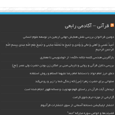
قرآنی – آکادمی رابعی
دومین فراخوان بررسی نقش همایش جهانی اربعین در توسعه علوم انسانی
اُعیذُ نَفسی وَ أهلی وَ مالی وَ وُلدی و جَمیعَ ما تَلحَقُهُ عِنایتی و جَمیعَ نِعَمِ اللّهِ عِندی بِبِسمِ اللّهِ
الرَّحمنِ الرَّحیمِ
بازآفرینی هندسی کلمه جلاله «الله»؛ از خوشنویسی تا معماری
بررسی دلایل قرآنی و روایی و تاریخی مبنی بر امکان زن بودن حضرت ولی عصر (عج)
دعای حرز امام جواد با دستخط امام رضا علیهما السلام و روش استفاده
صلواتی برای حضرت زهرا (س) که زندگی شما را زیر و رو می‌کند
چیدمان آیات قرآن در راستای فهم مهدویت و مساله ظهور انجام شده است
گزارشی از موزه حرم بانوی کرامت
انتشار اپلیکیشن دستخط آسمانی از سوی انتشارات قرآنیوم
فضیلت‌ها و خواص سوره مبارکه “حمد”