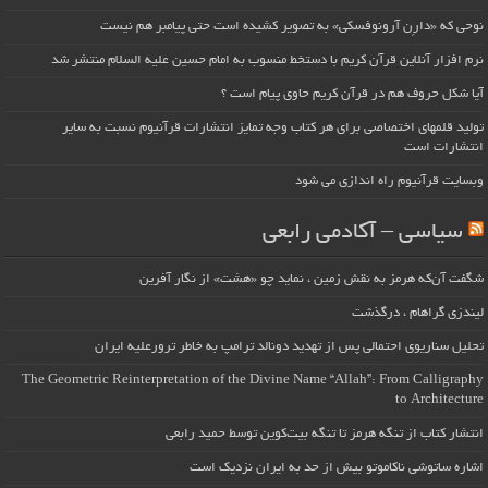
نوحی که «دارِن آرونوفسکی» به تصویر کشیده است حتی پیامبر هم نیست
نرم افزار آنلاین قرآن کریم با دستخط منسوب به امام حسین علیه السلام منتشر شد
آیا شکل حروف هم در قرآن کریم حاوی پیام است ؟
تولید قلمهای اختصاصی برای هر کتاب وجه تمایز انتشارات قرآنیوم نسبت به سایر
انتشارات است
وبسایت قرآنیوم راه اندازی می شود
سیاسی – آکادمی رابعی
شگفت آن‌که هرمز به نقش زمین ، نماید چو «هشت» از نگار آفرین
لیندزی گراهام ، درگذشت
تحلیل سناریوی احتمالی پس از تهدید دونالد ترامپ به خاطر ترورعلیه ایران
The Geometric Reinterpretation of the Divine Name “Allah”: From Calligraphy
to Architecture
انتشار کتاب از تنگه هرمز تا تنگه بیت‌کوین توسط حمید رابعی
اشاره ساتوشی ناکاموتو بیش از حد به ایران نزدیک است