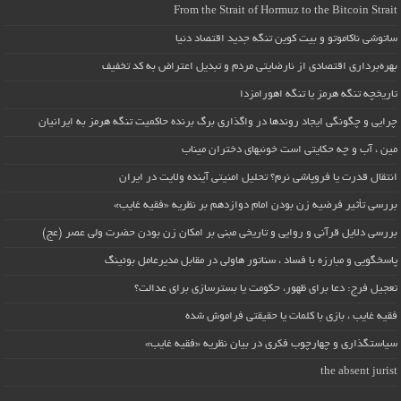
From the Strait of Hormuz to the Bitcoin Strait
ساتوشی ناکاموتو و بیت کوین تنگه جدید اقتصاد دنیا
بهره‌برداری اقتصادی از نارضایتی مردم و تبدیل اعتراض به کد تخفیف
تاریخچه تنگه هرمز یا تنگه اهورامزدا
چرایی و چگونگی ایجاد روندها در واگذاری برگ برنده حاکمیت تنگه هرمز به ایرانیان
مین ، آب و چه حکایتی است خونبهای دختران میناب
انتقال قدرت یا فروپاشی نرم؟ تحلیل امنیتی آینده ولایت در ایران
بررسی تأثیر فرضیه زن بودن امام دوازدهم بر نظریه «فقیه غایب»
بررسی دلایل قرآنی و روایی و تاریخی مبنی بر امکان زن بودن حضرت ولی عصر (عج)
پاسخگویی و مبارزه با فساد ، سناتور هاولی در مقابل مدیرعامل بوئینگ
تعجیل فرج: دعا برای ظهور، حکومت یا بسترسازی برای عدالت؟
فقیه غایب ، بازی با کلمات یا حقیقتی فراموش شده
سیاستگذاری و چهارچوب فکری در بیان نظریه «فقیه غایب»
the absent jurist