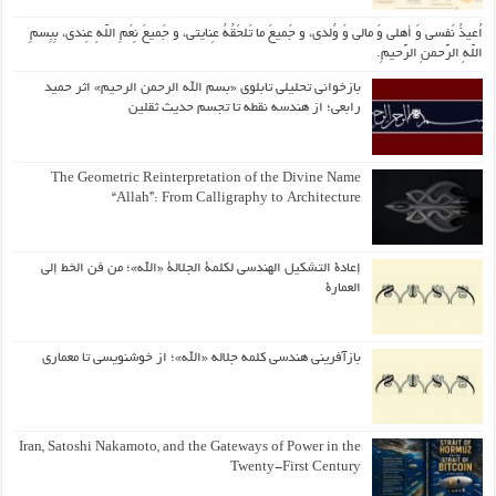
اُعیذُ نَفسی وَ أهلی وَ مالی وَ وُلدی، و جَمیعَ ما تَلحَقُهُ عِنایتی، و جَمیعَ نِعَمِ اللّهِ عِندی، بِبِسمِ
اللّهِ الرَّحمنِ الرَّحیمِ.
بازخوانی تحلیلی تابلوی «بسم الله الرحمن الرحیم» اثر حمید
رابعی؛ از هندسه نقطه تا تجسم حدیث ثقلین
The Geometric Reinterpretation of the Divine Name
“Allah”: From Calligraphy to Architecture
إعادة التشكيل الهندسي لكلمة الجلالة «الله»؛ من فن الخط إلى
العمارة
بازآفرینی هندسی کلمه جلاله «الله»؛ از خوشنویسی تا معماری
Iran, Satoshi Nakamoto, and the Gateways of Power in the
Twenty-First Century