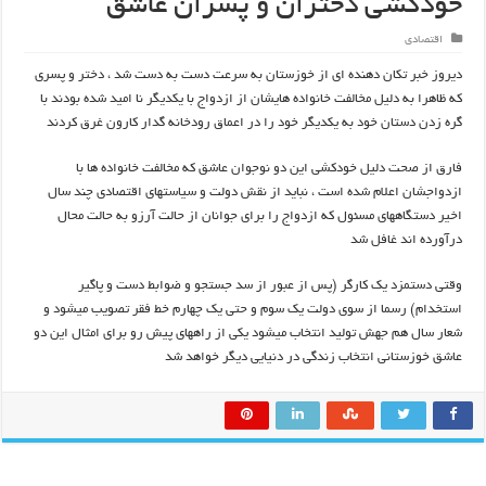
خودکشی دختران و پسران عاشق
اقتصادی
دیروز خبر تکان دهنده ای از خوزستان به سرعت دست به دست شد ، دختر و پسری
که ظاهرا به دلیل مخالفت خانواده هایشان از ازدواج با یکدیگر نا امید شده بودند با
گره زدن دستان خود به یکدیگر خود را در اعماق رودخانه گدار کارون غرق کردند
فارق از صحت دلیل خودکشی این دو نوجوان عاشق که مخالفت خانواده ها با
ازدواجشان اعلام شده است ، نباید از نقش دولت و سیاستهای اقتصادی چند سال
اخیر دستگاههای مسئول که ازدواج را برای جوانان از حالت آرزو به حالت محال
درآورده اند غافل شد
وقتی دستمزد یک کارگر (پس از عبور از سد جستجو و ضوابط دست و پاگیر
استخدام) رسما از سوی دولت یک سوم و حتی یک چهارم خط فقر تصویب میشود و
شعار سال هم جهش تولید انتخاب میشود یکی از راههای پیش رو برای امثال این دو
عاشق خوزستانی انتخاب زندگی در دنیایی دیگر خواهد شد