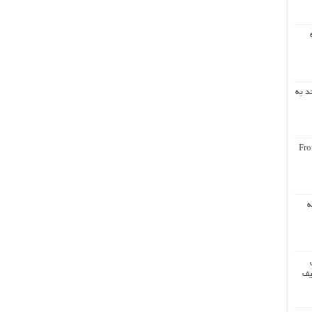
د به
Fro
ه
یف