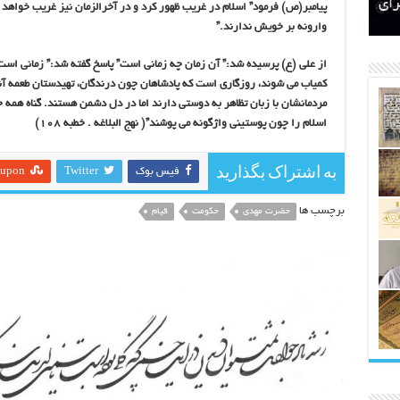
اتکلیفی مالکان اراضی شاهنامه ۳۵
ری
رای
پیامبر(ص) فرمود” اسلام در غریب ظهور کرد و در آخرالزمان نیز غریب خواهد 
وارونه بر خویش ندارند.”
از علی (ع) پرسیده شد:” آن زمان چه زمانی است” پاسخ گفته شد:” زمانی است 
کمیاب می شوند، روزگاری است که پادشاهان چون درندگان، تهیدستان طعمه آن
مردمانشان با زبان تظاهر به دوستی دارند اما در دل دشمن هستند. گناه همه جا 
اسلام را چون پوستینی واژگونه می پوشند”( نهج البلاغه . خطبه ۱۰۸)
به اشتراک بگذارید
فیس بوک
Twitter
eupon
برچسب ها
حضرت مهدی
حکومت
قیام