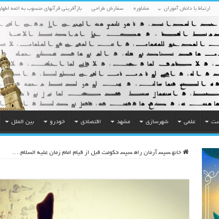
ارتباط با دانش آموزان
مشاوره
سفارش طراحی
بازآفرینی قرآنهای منسوب به ائمه اطهار
ست
علمی
شهرسازی
مشهد
اقتصادی
خودرو
بین الملل
خانه
سپس
آرمان راه
سپس
حکومت قبل از قیام امام زمان علیه السلام….