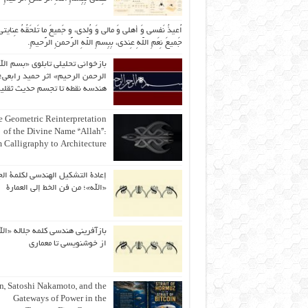
اُعیذُ نَفسی وَ أهلی وَ مالی وَ وُلدی، و جَمیعَ ما تَلحَقُهُ عِنایتی
جَمیعَ نِعَمِ اللّهِ عِندی، بِبِسمِ اللّهِ الرَّحمنِ الرَّحیمِ.
بازخوانی تحلیلی تابلوی «بسم الل
الرحمن الرحیم» اثر حمید رابعی؛ 
هندسه نقطه تا تجسم حدیث ثقلی
 Geometric Reinterpretation
of the Divine Name “Allah”:
 Calligraphy to Architecture
إعادة التشكيل الهندسي لكلمة الج
«الله»؛ من فن الخط إلى العمارة
بازآفرینی هندسی کلمه جلاله «الل
از خوشنویسی تا معماری
an, Satoshi Nakamoto, and the
Gateways of Power in the