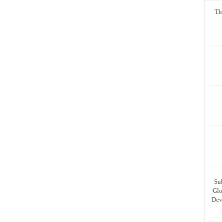
Th
Su
Glo
Dev