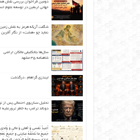
دومین فراخوان بررسی نقش هم
جهانی اربعین در توسعه علوم انس
شگفت آن‌که هرمز به نقش زمین 
نماید چو «هشت» از نگار آفرین
سال‌ها بلاتکلیفی مالکان اراضی
شاهنامه ۳۵ مشهد
لیندزی گراهام ، درگذشت
تحلیل سناریوی احتمالی پس از ت
دونالد ترامپ به خاطر ترورعلیه ا
اُعیذُ نَفسی وَ أهلی وَ مالی وَ وُلدی
جَمیعَ ما تَلحَقُهُ عِنایتی و جَمیعَ نِعَمِ 
عِندی بِبِسمِ اللّهِ الرَّحمنِ الرَّحیمِ