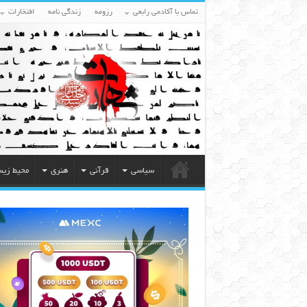
تماس با آکادمی رابعی
رزومه
زندگی نامه
افتخارات
سیاسی
قرآنی
هنری
محیط زی