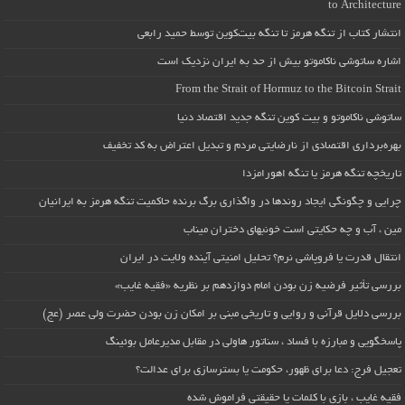
to Architecture
انتشار کتاب از تنگه هرمز تا تنگه بیت‌کوین توسط حمید رابعی
اشاره ساتوشی ناکاموتو بیش از حد به ایران نزدیک است
From the Strait of Hormuz to the Bitcoin Strait
ساتوشی ناکاموتو و بیت کوین تنگه جدید اقتصاد دنیا
بهره‌برداری اقتصادی از نارضایتی مردم و تبدیل اعتراض به کد تخفیف
تاریخچه تنگه هرمز یا تنگه اهورامزدا
چرایی و چگونگی ایجاد روندها در واگذاری برگ برنده حاکمیت تنگه هرمز به ایرانیان
مین ، آب و چه حکایتی است خونبهای دختران میناب
انتقال قدرت یا فروپاشی نرم؟ تحلیل امنیتی آینده ولایت در ایران
بررسی تأثیر فرضیه زن بودن امام دوازدهم بر نظریه «فقیه غایب»
بررسی دلایل قرآنی و روایی و تاریخی مبنی بر امکان زن بودن حضرت ولی عصر (عج)
پاسخگویی و مبارزه با فساد ، سناتور هاولی در مقابل مدیرعامل بوئینگ
تعجیل فرج: دعا برای ظهور، حکومت یا بسترسازی برای عدالت؟
فقیه غایب ، بازی با کلمات یا حقیقتی فراموش شده