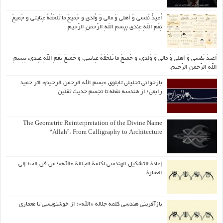
اُعیذُ نَفسی وَ أهلی وَ مالی وَ وُلدی و جَمیعَ ما تَلحَقُهُ عِنایتی و جَمیعَ
نِعَمِ اللّهِ عِندی بِبِسمِ اللّهِ الرَّحمنِ الرَّحیمِ
اُعیذُ نَفسی وَ أهلی وَ مالی وَ وُلدی، و جَمیعَ ما تَلحَقُهُ عِنایتی، و جَمیعَ نِعَمِ اللّهِ عِندی، بِبِسمِ
اللّهِ الرَّحمنِ الرَّحیمِ.
بازخوانی تحلیلی تابلوی «بسم الله الرحمن الرحیم» اثر حمید
رابعی؛ از هندسه نقطه تا تجسم حدیث ثقلین
The Geometric Reinterpretation of the Divine Name
“Allah”: From Calligraphy to Architecture
إعادة التشكيل الهندسي لكلمة الجلالة «الله»؛ من فن الخط إلى
العمارة
بازآفرینی هندسی کلمه جلاله «الله»؛ از خوشنویسی تا معماری