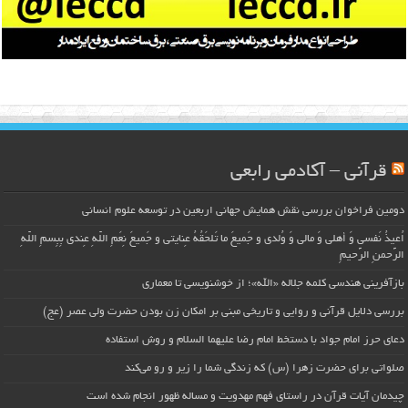
قرآنی – آکادمی رابعی
دومین فراخوان بررسی نقش همایش جهانی اربعین در توسعه علوم انسانی
اُعیذُ نَفسی وَ أهلی وَ مالی وَ وُلدی و جَمیعَ ما تَلحَقُهُ عِنایتی و جَمیعَ نِعَمِ اللّهِ عِندی بِبِسمِ اللّهِ
الرَّحمنِ الرَّحیمِ
بازآفرینی هندسی کلمه جلاله «الله»؛ از خوشنویسی تا معماری
بررسی دلایل قرآنی و روایی و تاریخی مبنی بر امکان زن بودن حضرت ولی عصر (عج)
دعای حرز امام جواد با دستخط امام رضا علیهما السلام و روش استفاده
صلواتی برای حضرت زهرا (س) که زندگی شما را زیر و رو می‌کند
چیدمان آیات قرآن در راستای فهم مهدویت و مساله ظهور انجام شده است