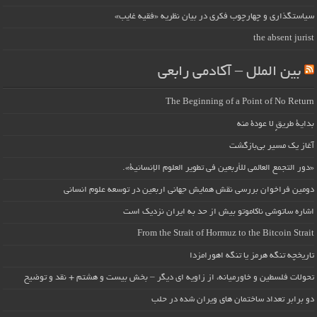
سیاستگذاری و چهارچوب فکری در بیان نظریه «فقیه غایب»
the absent jurist
بین الملل – آکادمی رابعی
The Beginning of a Point of No Return
بداية طريقٍ لا عودة منه
آغاز یک مسیر بی‌بازگشت
«دور التجمع العالمي للأربعين في تطوير العلوم الإنسانية».
دومین فراخوان بررسی نقش همایش جهانی اربعین در توسعه علوم انسانی
اشاره ساتوشی ناکاموتو بیش از حد به ایران نزدیک است
From the Strait of Hormuz to the Bitcoin Strait
تاریخچه تنگه هرمز یا تنگه اهورامزدا
تحولات فلسطین و خاورمیانه، از زاویه ای دیگر – بخش بیست و هشتم + نقد و توضیح
دو برابر تعداد ساختمان های ویران شده در حلب