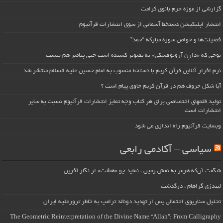
گزارشی از موزه حرم بانوی کرامت
انتشار اپلیکیشن دستخط آسمانی از سوی انتشارات قرآنیوم
فضیلت‌ها و خواص سوره مبارکه “حمد”
نوحی که «دارِن آرونوفسکی» به تصویر کشیده است حتی پیامبر هم نیست
نرم افزار آنلاین قرآن کریم با دستخط منسوب به امام حسین علیه السلام منتشر شد
آیا شکل حروف هم در قرآن کریم حاوی پیام است ؟
تولید قلمهای اختصاصی برای هر کتاب وجه تمایز انتشارات قرآنیوم نسبت به سایر
انتشارات است
وبسایت قرآنیوم راه اندازی می شود
سیاسی – آکادمی رابعی
شگفت آن‌که هرمز به نقش زمین ، نماید چو «هشت» از نگار آفرین
لیندزی گراهام ، درگذشت
تحلیل سناریوی احتمالی پس از تهدید دونالد ترامپ به خاطر ترورعلیه ایران
The Geometric Reinterpretation of the Divine Name “Allah”: From Calligraphy