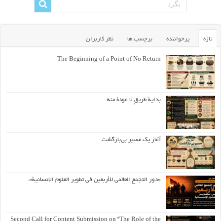
تازه
پرخواننده
برچسب ها
نظر کاربران
The Beginning of a Point of No Return
بداية طريقٍ لا عودة منه
آغاز یک مسیر بی‌بازگشت
«دور التجمع العالمي للأربعين في تطوير العلوم الإنسانية».
Second Call for Content Submission on “The Role of the