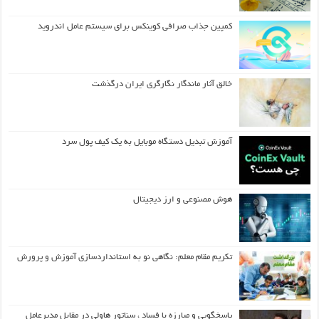
کمپین جذاب صرافی کوینکس برای سیستم عامل اندروید
خالق آثار ماندگار نگارگری ایران درگذشت
آموزش تبدیل دستگاه موبایل به یک کیف‌ پول سرد
هوش مصنوعی و ارز دیجیتال
تکریم مقام معلم: نگاهی نو به استانداردسازی آموزش و پرورش
پاسخگویی و مبارزه با فساد ، سناتور هاولی در مقابل مدیرعامل