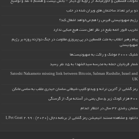
تحولات فلسطین و خاورمیانه، از زاویه ای دیگر – بخش بیست و هشتم + نقد و توضیح
دو برابر تعداد ساختمان های ویران شده در حلب
رژیم صهیونیستی قبرس را هم می‌خواهد اشغال کند؟
تخریب قبور ائمه بقیع در نظر اهل سنت هیچ مبنایی ندارد
پیام رهبر انقلاب به ملت فلسطین در پی پیروزی مقاومت در جنگ دوازده روزه بر رژیم
صهیونیستی
شلیک ۲۰۰۰ موشک و راکت به صهیونیست‌ها
شمار قربانیان حمله به مدرسه سیدالشهدا به ۸۵ نفر رسید
Satoshi Nakamoto missing link between Bitcoin, Salman Rushdie, Israel and
UK
رمز گشایی از آخرین ترانه و ویدئو کلیپ شیطانی ساسان حیدری ملقب به ساسی مانکن
۴۰۰ هزار کودک زیر ۵ سال یمنی در آستانه مرگ از گرسنگی
سلمان رشدی ۳۲ سال در انتظار اعدام
دانلود و مشاهده مستند انیمیشن رمز گشایی از برنامه دجال (۲۰۲۰) : I, Pet Goat 2.99