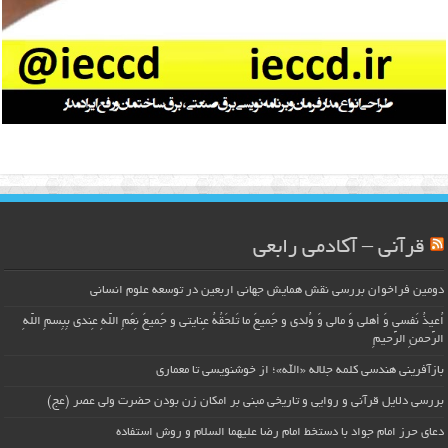
قرآنی – آکادمی رابعی
دومین فراخوان بررسی نقش همایش جهانی اربعین در توسعه علوم انسانی
اُعیذُ نَفسی وَ أهلی وَ مالی وَ وُلدی و جَمیعَ ما تَلحَقُهُ عِنایتی و جَمیعَ نِعَمِ اللّهِ عِندی بِبِسمِ اللّهِ
الرَّحمنِ الرَّحیمِ
بازآفرینی هندسی کلمه جلاله «الله»؛ از خوشنویسی تا معماری
بررسی دلایل قرآنی و روایی و تاریخی مبنی بر امکان زن بودن حضرت ولی عصر (عج)
دعای حرز امام جواد با دستخط امام رضا علیهما السلام و روش استفاده