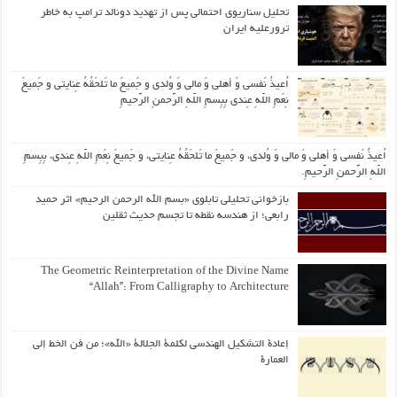
تحلیل سناریوی احتمالی پس از تهدید دونالد ترامپ به خاطر
ترورعلیه ایران
اُعیذُ نَفسی وَ أهلی وَ مالی وَ وُلدی و جَمیعَ ما تَلحَقُهُ عِنایتی و جَمیعَ
نِعَمِ اللّهِ عِندی بِبِسمِ اللّهِ الرَّحمنِ الرَّحیمِ
اُعیذُ نَفسی وَ أهلی وَ مالی وَ وُلدی، و جَمیعَ ما تَلحَقُهُ عِنایتی، و جَمیعَ نِعَمِ اللّهِ عِندی، بِبِسمِ
اللّهِ الرَّحمنِ الرَّحیمِ.
بازخوانی تحلیلی تابلوی «بسم الله الرحمن الرحیم» اثر حمید
رابعی؛ از هندسه نقطه تا تجسم حدیث ثقلین
The Geometric Reinterpretation of the Divine Name
“Allah”: From Calligraphy to Architecture
إعادة التشكيل الهندسي لكلمة الجلالة «الله»؛ من فن الخط إلى
العمارة