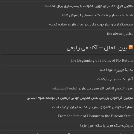
تعجیل فرج: دعا برای ظهور، حکومت یا بسترسازی برای عدالت؟
فقیه غایب ، بازی با کلمات یا حقیقتی فراموش شده
سیاستگذاری و چهارچوب فکری در بیان نظریه «فقیه غایب»
the absent jurist
بین الملل – آکادمی رابعی
The Beginning of a Point of No Return
بداية طريقٍ لا عودة منه
آغاز یک مسیر بی‌بازگشت
«دور التجمع العالمي للأربعين في تطوير العلوم الإنسانية».
دومین فراخوان بررسی نقش همایش جهانی اربعین در توسعه علوم انسانی
اشاره ساتوشی ناکاموتو بیش از حد به ایران نزدیک است
From the Strait of Hormuz to the Bitcoin Strait
تاریخچه تنگه هرمز یا تنگه اهورامزدا