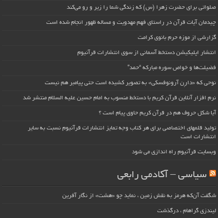
صلواتی برای حضرت زهرا (س) که زندگی شما را زیر و رو می‌کند
چیدمان آیات قرآن در راستای فهم مهدویت و مساله ظهور انجام شده است
گزارشی از موزه حرم بانوی کرامت
انتشار اپلیکیشن دستخط آسمانی از سوی انتشارات قرآنیوم
فضیلت‌ها و خواص سوره مبارکه “حمد”
نوحی که «دارِن آرونوفسکی» به تصویر کشیده است حتی پیامبر هم نیست
نرم افزار آنلاین قرآن کریم با دستخط منسوب به امام حسین علیه السلام منتشر شد
آیا شکل حروف هم در قرآن کریم حاوی پیام است ؟
تولید قلمهای اختصاصی برای هر کتاب وجه تمایز انتشارات قرآنیوم نسبت به سایر
انتشارات است
وبسایت قرآنیوم راه اندازی می شود
سیاسی – آکادمی رابعی
شگفت آن‌که هرمز به نقش زمین ، نماید چو «هشت» از نگار آفرین
لیندزی گراهام ، درگذشت