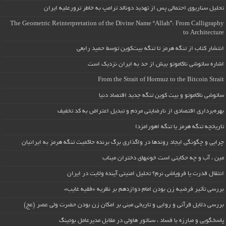
تحلیل سناریوی احتمالی پس از تهدید دونالد ترامپ به خاطر ترورعلیه ایران
The Geometric Reinterpretation of the Divine Name “Allah”: From Calligraphy
to Architecture
انتشار کتاب از تنگه هرمز تا تنگه بیت‌کوین توسط حمید رابعی
اشاره ساتوشی ناکاموتو بیش از حد به ایران نزدیک است
From the Strait of Hormuz to the Bitcoin Strait
ساتوشی ناکاموتو و بیت کوین تنگه جدید اقتصاد دنیا
بهره‌برداری اقتصادی از نارضایتی مردم و تبدیل اعتراض به کد تخفیف
تاریخچه تنگه هرمز یا تنگه اهورامزدا
چرایی و چگونگی ایجاد روندها در واگذاری برگ برنده حاکمیت تنگه هرمز به ایرانیان
مین ، آب و چه حکایتی است خونبهای دختران میناب
انتقال قدرت یا فروپاشی نرم؟ تحلیل امنیتی آینده ولایت در ایران
بررسی تأثیر فرضیه زن بودن امام دوازدهم بر نظریه «فقیه غایب»
بررسی دلایل قرآنی و روایی و تاریخی مبنی بر امکان زن بودن حضرت ولی عصر (عج)
پاسخگویی و مبارزه با فساد ، سناتور هاولی در مقابل مدیرعامل بوئینگ