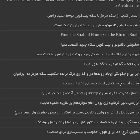
The Geometric Reinterpretation of the Divine Name “Allah”: From Calligraphy
to Architecture
انتشار کتاب از تنگه هرمز تا تنگه بیت‌کوین توسط حمید رابعی
اشاره ساتوشی ناکاموتو بیش از حد به ایران نزدیک است
From the Strait of Hormuz to the Bitcoin Strait
ساتوشی ناکاموتو و بیت کوین تنگه جدید اقتصاد دنیا
بهره‌برداری اقتصادی از نارضایتی مردم و تبدیل اعتراض به کد تخفیف
تاریخچه تنگه هرمز یا تنگه اهورامزدا
چرایی و چگونگی ایجاد روندها در واگذاری برگ برنده حاکمیت تنگه هرمز به ایرانیان
مین ، آب و چه حکایتی است خونبهای دختران میناب
انتقال قدرت یا فروپاشی نرم؟ تحلیل امنیتی آینده ولایت در ایران
بررسی تأثیر فرضیه زن بودن امام دوازدهم بر نظریه «فقیه غایب»
بررسی دلایل قرآنی و روایی و تاریخی مبنی بر امکان زن بودن حضرت ولی عصر (عج)
پاسخگویی و مبارزه با فساد ، سناتور هاولی در مقابل مدیرعامل بوئینگ
تعجیل فرج: دعا برای ظهور، حکومت یا بسترسازی برای عدالت؟