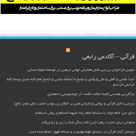
قرآنی – آکادمی رابعی
دومین فراخوان بررسی نقش همایش جهانی اربعین در توسعه علوم انسانی
اُعیذُ نَفسی وَ أهلی وَ مالی وَ وُلدی و جَمیعَ ما تَلحَقُهُ عِنایتی و جَمیعَ نِعَمِ اللّهِ عِندی بِبِسمِ اللّهِ
الرَّحمنِ الرَّحیمِ
بازآفرینی هندسی کلمه جلاله «الله»؛ از خوشنویسی تا معماری
بررسی دلایل قرآنی و روایی و تاریخی مبنی بر امکان زن بودن حضرت ولی عصر (عج)
دعای حرز امام جواد با دستخط امام رضا علیهما السلام و روش استفاده
صلواتی برای حضرت زهرا (س) که زندگی شما را زیر و رو می‌کند
چیدمان آیات قرآن در راستای فهم مهدویت و مساله ظهور انجام شده است