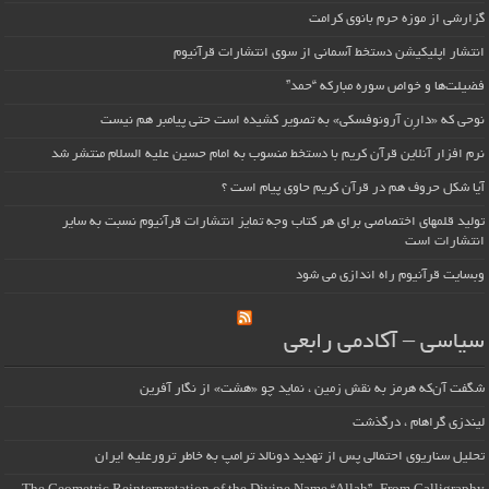
گزارشی از موزه حرم بانوی کرامت
انتشار اپلیکیشن دستخط آسمانی از سوی انتشارات قرآنیوم
فضیلت‌ها و خواص سوره مبارکه “حمد”
نوحی که «دارِن آرونوفسکی» به تصویر کشیده است حتی پیامبر هم نیست
نرم افزار آنلاین قرآن کریم با دستخط منسوب به امام حسین علیه السلام منتشر شد
آیا شکل حروف هم در قرآن کریم حاوی پیام است ؟
تولید قلمهای اختصاصی برای هر کتاب وجه تمایز انتشارات قرآنیوم نسبت به سایر
انتشارات است
وبسایت قرآنیوم راه اندازی می شود
سیاسی – آکادمی رابعی
شگفت آن‌که هرمز به نقش زمین ، نماید چو «هشت» از نگار آفرین
لیندزی گراهام ، درگذشت
تحلیل سناریوی احتمالی پس از تهدید دونالد ترامپ به خاطر ترورعلیه ایران