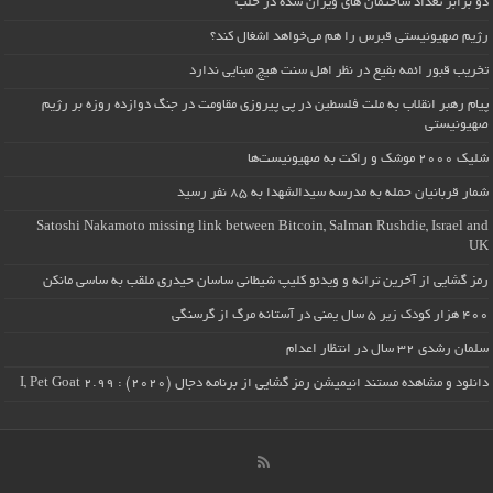
دو برابر تعداد ساختمان های ویران شده در حلب
رژیم صهیونیستی قبرس را هم می‌خواهد اشغال کند؟
تخریب قبور ائمه بقیع در نظر اهل سنت هیچ مبنایی ندارد
پیام رهبر انقلاب به ملت فلسطین در پی پیروزی مقاومت در جنگ دوازده روزه بر رژیم
صهیونیستی
شلیک ۲۰۰۰ موشک و راکت به صهیونیست‌ها
شمار قربانیان حمله به مدرسه سیدالشهدا به ۸۵ نفر رسید
Satoshi Nakamoto missing link between Bitcoin, Salman Rushdie, Israel and
UK
رمز گشایی از آخرین ترانه و ویدئو کلیپ شیطانی ساسان حیدری ملقب به ساسی مانکن
۴۰۰ هزار کودک زیر ۵ سال یمنی در آستانه مرگ از گرسنگی
سلمان رشدی ۳۲ سال در انتظار اعدام
دانلود و مشاهده مستند انیمیشن رمز گشایی از برنامه دجال (۲۰۲۰) : I, Pet Goat 2.99