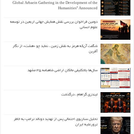
Global Arbaein Gathering in the Development of the
Humanities” Announced
دومین فراخوان بررسی نقش همایش جهانی اربعین در توسعه
علوم انسانی
شگفت آن‌که هرمز به نقش زمین ، نماید چو «هشت» از نگار
آفرین
سال‌ها بلاتکلیفی مالکان اراضی شاهنامه ۳۵ مشهد
لیندزی گراهام ، درگذشت
تحلیل سناریوی احتمالی پس از تهدید دونالد ترامپ به خاطر
ترورعلیه ایران