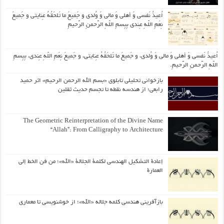
اُعیذُ نَفسی وَ أهلی وَ مالی وَ وُلدی و جَمیعَ ما تَلحَقُهُ عِنایتی و جَمیعَ
نِعَمِ اللّهِ عِندی بِبِسمِ اللّهِ الرَّحمنِ الرَّحیمِ
اُعیذُ نَفسی وَ أهلی وَ مالی وَ وُلدی، و جَمیعَ ما تَلحَقُهُ عِنایتی، و جَمیعَ نِعَمِ اللّهِ عِندی، بِبِسمِ
اللّهِ الرَّحمنِ الرَّحیمِ.
بازخوانی تحلیلی تابلوی «بسم الله الرحمن الرحیم» اثر حمید
رابعی؛ از هندسه نقطه تا تجسم حدیث ثقلین
The Geometric Reinterpretation of the Divine Name
“Allah”: From Calligraphy to Architecture
إعادة التشكيل الهندسي لكلمة الجلالة «الله»؛ من فن الخط إلى
العمارة
بازآفرینی هندسی کلمه جلاله «الله»؛ از خوشنویسی تا معماری