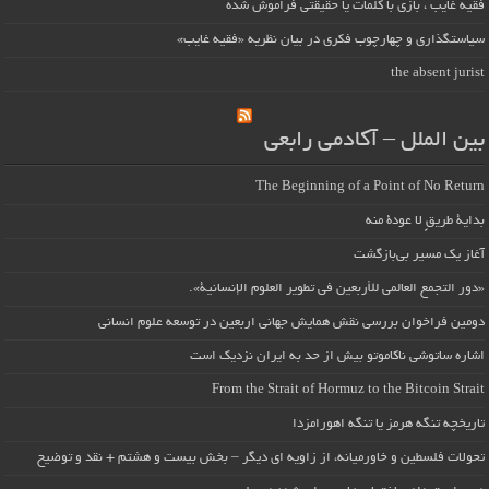
فقیه غایب ، بازی با کلمات یا حقیقتی فراموش شده
سیاستگذاری و چهارچوب فکری در بیان نظریه «فقیه غایب»
the absent jurist
بین الملل – آکادمی رابعی
The Beginning of a Point of No Return
بداية طريقٍ لا عودة منه
آغاز یک مسیر بی‌بازگشت
«دور التجمع العالمي للأربعين في تطوير العلوم الإنسانية».
دومین فراخوان بررسی نقش همایش جهانی اربعین در توسعه علوم انسانی
اشاره ساتوشی ناکاموتو بیش از حد به ایران نزدیک است
From the Strait of Hormuz to the Bitcoin Strait
تاریخچه تنگه هرمز یا تنگه اهورامزدا
تحولات فلسطین و خاورمیانه، از زاویه ای دیگر – بخش بیست و هشتم + نقد و توضیح