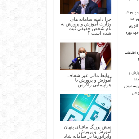
 و پرورش
چرا دامنه سامانه های
وز هم
وزارت آموزش و پرورش به
آموزی
نام شخص حقیقی ثبت
شده است ؟
خود بهره
 اطلاعات
موزش و
روابط مالی غیر شفاف
آموزش و پرورش با
دنه
هواپیمایی زاگرس
 میلیونی
وامل
نقش پررنگ مافیای پنهان
آموزش و پرورش
واپراتورها در سامانه شاد