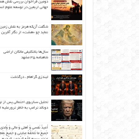
دومین فراخوان بررسی نقش هم
جهانی اربعین در توسعه علوم انس
شگفت آن‌که هرمز به نقش زمین 
نماید چو «هشت» از نگار آفرین
سال‌ها بلاتکلیفی مالکان اراضی
شاهنامه ۳۵ مشهد
لیندزی گراهام ، درگذشت
تحلیل سناریوی احتمالی پس از ت
دونالد ترامپ به خاطر ترورعلیه ا
اُعیذُ نَفسی وَ أهلی وَ مالی وَ وُلدی
جَمیعَ ما تَلحَقُهُ عِنایتی و جَمیعَ نِعَمِ 
عِندی بِبِسمِ اللّهِ الرَّحمنِ الرَّحیمِ