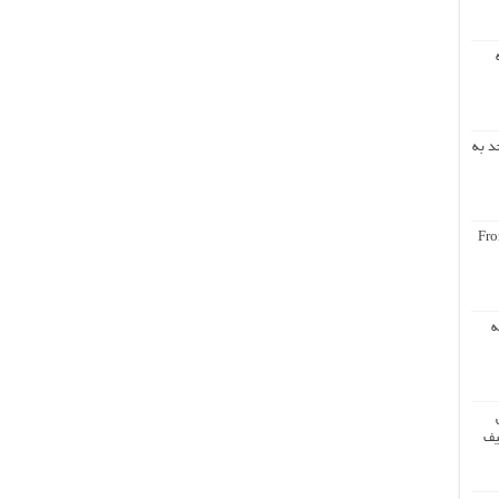
د به
Fro
ه
یف