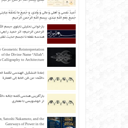
اُعیذُ نَفسی وَ أهلی وَ مالی وَ وُلدی، و جَمیعَ ما تَلحَقُهُ عِنایتی
جَمیعَ نِعَمِ اللّهِ عِندی، بِبِسمِ اللّهِ الرَّحمنِ الرَّحیمِ.
بازخوانی تحلیلی تابلوی «بسم الل
الرحمن الرحیم» اثر حمید رابعی؛ 
هندسه نقطه تا تجسم حدیث ثقلی
 Geometric Reinterpretation
of the Divine Name “Allah”:
 Calligraphy to Architecture
إعادة التشكيل الهندسي لكلمة الج
«الله»؛ من فن الخط إلى العمارة
بازآفرینی هندسی کلمه جلاله «الل
از خوشنویسی تا معماری
an, Satoshi Nakamoto, and the
Gateways of Power in the