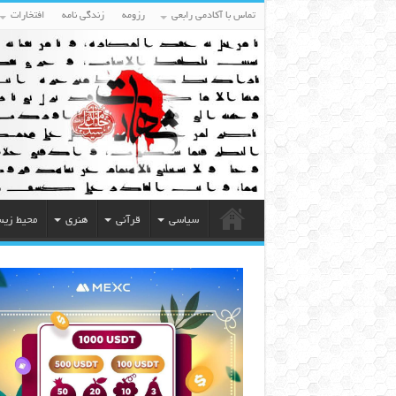
تماس با آکادمی رابعی
رزومه
زندگی نامه
افتخارات
سیاسی
قرآنی
هنری
محیط زی