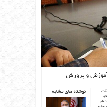
 آموزش و پرورش
نوشته های مشابه
گیان
ای
راحل ثبت نام
م میشود