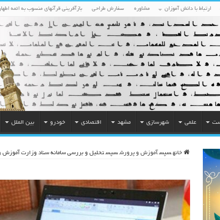
ارتباط با دانش آموزان
مشاوره
سفارش طراحی
بازآفرینی قرآنهای منسوب به ائمه اطهار
ست
علمی
شهرسازی
مشهد
اقتصادی
خودرو
بین الملل
خانه
سپس
آموزش و پرورش
سپس
تحلیل و بررسی سامانه سناد وزارت آموزش 