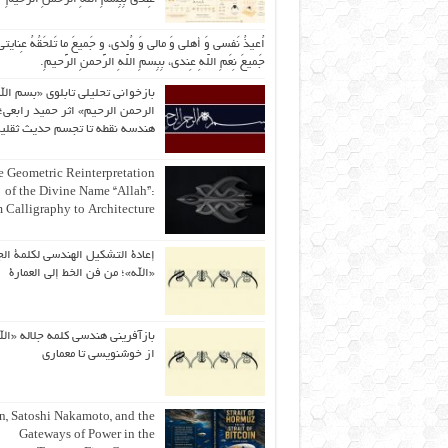
اُعیذُ نَفسی وَ أهلی وَ مالی وَ وُلدی، و جَمیعَ ما تَلحَقُهُ عِنایتی
جَمیعَ نِعَمِ اللّهِ عِندی، بِبِسمِ اللّهِ الرَّحمنِ الرَّحیمِ.
بازخوانی تحلیلی تابلوی «بسم الل
الرحمن الرحیم» اثر حمید رابعی؛ 
هندسه نقطه تا تجسم حدیث ثقلی
 Geometric Reinterpretation
of the Divine Name “Allah”:
 Calligraphy to Architecture
إعادة التشكيل الهندسي لكلمة الج
«الله»؛ من فن الخط إلى العمارة
بازآفرینی هندسی کلمه جلاله «الل
از خوشنویسی تا معماری
an, Satoshi Nakamoto, and the
Gateways of Power in the