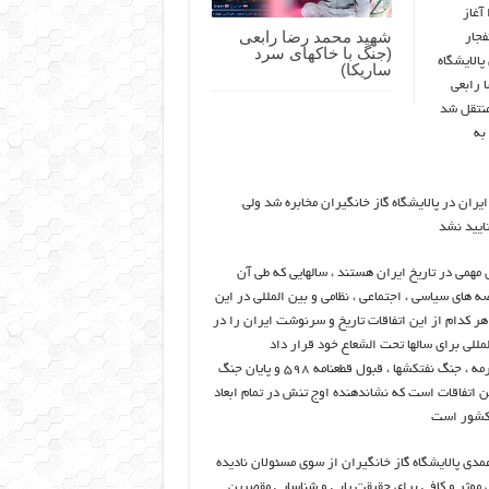
آغاز
شهید محمد رضا رابعی
فجار
(جنگ با خاکهای سرد
الایشگاه
ساریکا)
 رابعی
منتقل شد
به
ران در پالایشگاه گاز خانگیران مخابره شد ولی
ایید نشد
۶ و ۶۶ سالهای مهمی در تاریخ ایران هستند ، سالهایی که طی آن
ه های سیاسی ، اجتماعی ، نظامی و بین المللی در این
 کدام از این اتفاقات تاریخ و سرنوشت ایران را در
مللی برای سالها تحت الشعاع خود قرار داد
کشتار حجاج در مکه مکرمه ، جنگ نفتکشها ، قبول قطعنامه ۵۹۸ و پایان جنگ
این اتفاقات است که نشاندهنده اوج تنش در تمام ابعاد
کشور است
 عمدی پالایشگاه گاز خانگیران از سوی مسئولان نادیده
 موثر و کافی برای حقیقت یابی و شناسایی مقصرین