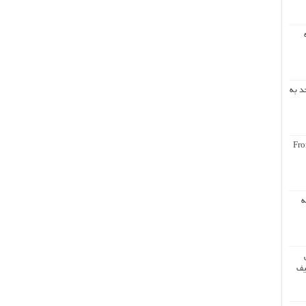
د به
Fro
ه
یف