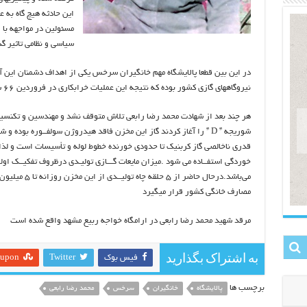
این حادثه هیچ گاه به 
مسئولین در مواجهه با 
سیاسی و نظامی تاثیر گذ
در این بین قطعا پالایشگاه مهم خانگیران سرخس یکی از اهداف دشمنان این آ
نیروگاههای گازی کشور بوده که نتیجه این عملیات خرابکاری در فروردین ۶۶ شهادت محمد رضا رابعی بوده است
هر چند بعد از شهادت محمد رضا رابعی تلاش متوقف نشد و مهندسین و تکنسین
شوریجه ” D ” را آغاز کردند گاز این مخزن فاقد هیدروژن سولفــوره بوده
قدری ناخالصی گاز کربنیک تا حدودی خورنده خطوط لوله و تأسیسات است و لذا 
می‌باشد.درحال ح
مصارف خانگی کشور قرار میگیرد
مرقد شهید محمد رضا رابعی در ارامگاه خواجه ربیع مشهد واقع شده است
به اشتراک بگذارید
فیس بوک
Twitter
eupon
برچسب ها
پالایشگاه
خانگیران
سرخس
محمد رضا رابعی