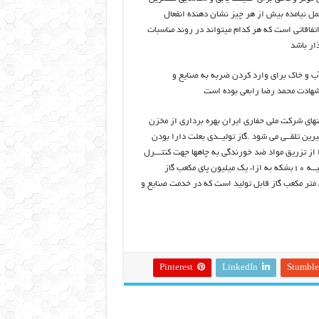
عمل نیامده بیش از هر چیز نشان دهنده انفعال
اتفاقاتی است که هر کدام میتواند در روند مناسبات
ار باشد
ب و خاک برای وارد کردن ضربه به صنایع و
های شرکت ملی حفاری ایران بهره برداری از مخزن
 و شیرین تلقــی می شود .گاز تولیــدی بعلت دارا بودن
از تزریق مواد ضد خورندگی به چاهها جهت کنتـــرل
خوردگی استفــاده می شود .میزان مایعات گـــازی تولیـدی درظروف تفکیــک اولیــه ۱۰بشکه به ازاء یک میلیون پای مکعب گاز
اضر از ۵ حلقه چاه تولیــدی از این مخزن روزانه تا ۵ میلیون متر مکعب گاز قابل تولید است که در خدمت صنایع و
Pinterest
LinkedIn
Stumbl