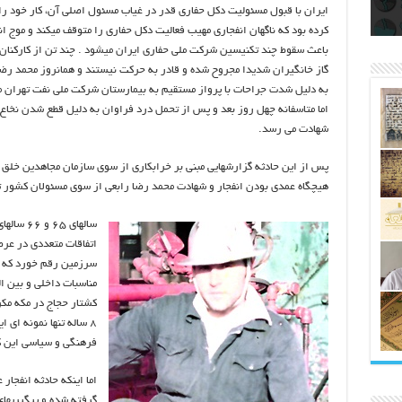
اتکلیفی مالکان اراضی شاهنامه ۳۵
ری
رای
ایران با قبول مسئولیت دکل حفاری قدر در غیاب مسئول اصلی آن، کار خود را 
کرده بود که ناگهان انفجاری مهیب فعالیت دکل حفاری را متوقف میکند و موج ان
باعث سقوط چند تکنیسین شرکت ملی حفاری ایران میشود . چند تن از کارکنان پ
گاز خانگیران شدیدا مجروح شده و قادر به حرکت نیستند و همانروز محمد رضا
به دلیل شدت جراحات با پرواز مستقیم به بیمارستان شرکت ملی نفت تهران 
اما متاسفانه چهل روز بعد و پس از تحمل درد فراوان به دلیل قطع شدن نخاع 
شهادت می رسد.
پس از این حادثه گزارشهایی مبنی بر خرابکاری از سوی سازمان مجاهدین خلق ای
هیچگاه عمدی بودن انفجار و شهادت محمد رضا رابعی از سوی مسئولان کشور ت
سالهای ۵
اتفاقات متعددی در عرص
سرزمین رقم خورد که هر
مناسبات داخلی و بین ال
۸ ساله تنها نمونه ای 
فرهنگی و سیاسی این 
اما اینکه حادثه انفجار
گرفته شده و پیگیریهای