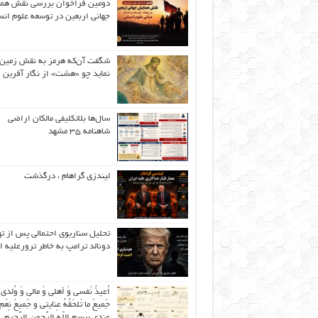
دومین فراخوان بررسی نقش هم
جهانی اربعین در توسعه علوم انس
شگفت آن‌که هرمز به نقش زمین 
نماید چو «هشت» از نگار آفرین
سال‌ها بلاتکلیفی مالکان اراضی
شاهنامه ۳۵ مشهد
لیندزی گراهام ، درگذشت
تحلیل سناریوی احتمالی پس از ت
دونالد ترامپ به خاطر ترورعلیه ا
اُعیذُ نَفسی وَ أهلی وَ مالی وَ وُلدی
جَمیعَ ما تَلحَقُهُ عِنایتی و جَمیعَ نِعَمِ 
عِندی بِبِسمِ اللّهِ الرَّحمنِ الرَّحیمِ