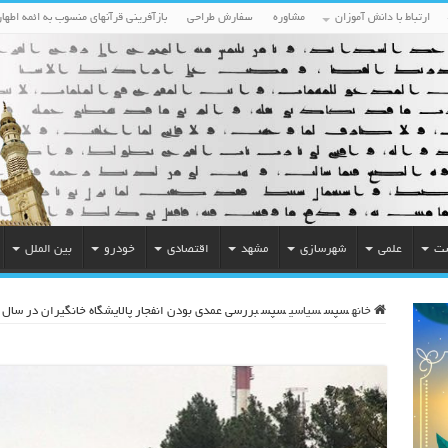
ارتباط با دانش آموزان
مشاوره
سفارش طراحی
بازآفرینی قرآنهای منسوب به ائمه اطهار
ست
علمی
شهرسازی
مشهد
اقتصادی
خودرو
بین الملل
خانه
سپس
سیاسی
سپس
بررسی عمدی بودن انفجار پالایشگاه خانگیران در سال ۶۶ و شهادت محمد رضا رابعی