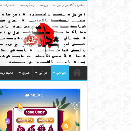
تماس با آکادمی رابعی
رزومه
زندگی نامه
افتخارات
سیاسی
قرآنی
هنری
محیط زی